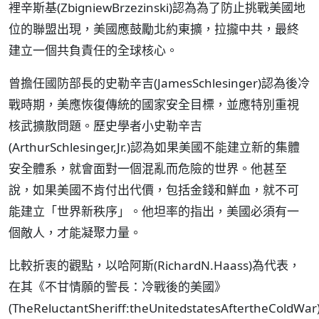
裡辛斯基(ZbigniewBrzezinski)認為為了防止挑戰美國地
位的聯盟出現，美國應鼓勵北約東擴，拉攏中共，最終
建立一個共負責任的全球核心。
曾擔任國防部長的史勒辛吉(JamesSchlesinger)認為後冷
戰時期，美應恢復傳統的國家安全目標，並應特別重視
核武擴散問題。歷史學者小史勒辛吉
(ArthurSchlesinger,Jr.)認為如果美國不能建立新的集體
安全體系，就會面對一個混亂而危險的世界。他甚至
說，如果美國不肯付出代價，包括金錢和鮮血，就不可
能建立「世界新秩序」。他坦率的指出，美國必須有一
個敵人，才能凝聚力量。
比較折衷的觀點，以哈阿斯(RichardN.Haass)為代表，
在其《不甘情願的警長：冷戰後的美國》
(TheReluctantSheriff:theUnitedstatesAftertheColdWar