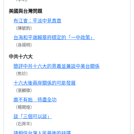
美國與台灣問題
布江會：平淡中見真章
（陳毓鈞）
台海和平端賴華府穩定的「一中政策」
（孫揚明）
中共十六大
簡評中共十六大的意義並兼談中美台關係
（熊玠）
十六大後兩岸關係的可能發展
（張麟徵）
靡不有始 待盡全功
（楊開煌）
談「三個可以談」
（石齊平）
請相信台灣人民最後的抉擇