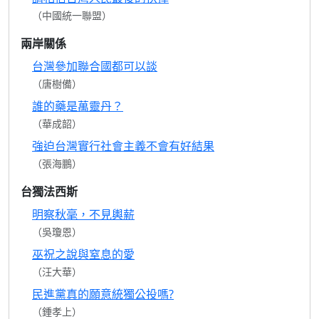
（中國統一聯盟）
兩岸關係
台灣參加聯合國都可以談
（唐樹備）
誰的藥是萬靈丹？
（華成韶）
強迫台灣實行社會主義不會有好結果
（張海鵬）
台獨法西斯
明察秋毫，不見輿薪
（吳瓊恩）
巫祝之說與窒息的愛
（汪大華）
民進黨真的願意統獨公投嗎?
（鍾孝上）