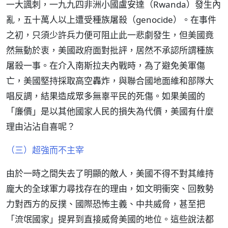
一大諷刺，一九九四非洲小國盧安達（Rwanda）發生內
亂，五十萬人以上遭受種族屠殺（genocide）。在事件
之初，只須少許兵力便可阻止此一悲劇發生，但美國竟
然無動於衷，美國政府面對批評，居然不承認所謂種族
屠殺一事。在介入南斯拉夫內戰時，為了避免美軍傷
亡，美國堅持採取高空轟炸，與聯合國地面維和部隊大
唱反調，結果造成眾多無辜平民的死傷。如果美國的
「廉價」是以其他國家人民的損失為代價，美國有什麼
理由沾沾自喜呢？
（三）超強而不主宰
由於一時之間失去了明顯的敵人，美國不得不對其維持
龐大的全球軍力尋找存在的理由，如文明衝突、回教勢
力對西方的反撲、國際恐怖主義、中共威脅，甚至把
「流氓國家」提昇到直接威脅美國的地位。這些說法都