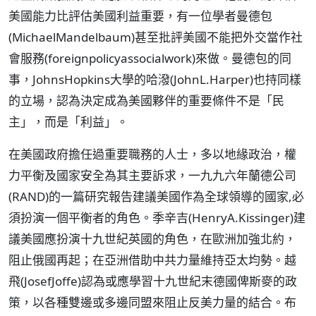
美國能力比評估美國利益重要，有一位學者曼德包
(MichaelMandelbaum)甚至批評美國不能把外交當作社
會服務(foreignpolicyassocialwork)來做。曼德包的同
事，JohnsHopkins大學的哈潑(JohnL.Harper)也持同樣
的立場，認為決定成為美國夥伴的重要條件不是「民
主」，而是「利益」。
在美國政府擔任過重要職務的人士，多以地緣政治，權
力平衡及國家安全為其主要訴求，一九九六年蘭德公司
(RAND)的一篇研究報告建議美國作為全球領導的國家,必
須扮演一個平衡者的角色。季辛吉(HenryA.Kissinger)建
議美國應扮演十九世紀英國的角色，在歐洲加強北約，
阻止俄國再起；在亞洲借助中共力量維持亞太均勢。越
飛(JosefJoffe)認為或應學習十九世紀末德國俾斯麥的政
策，以各種雙邊或多邊同盟來阻止反美力量的結合。布