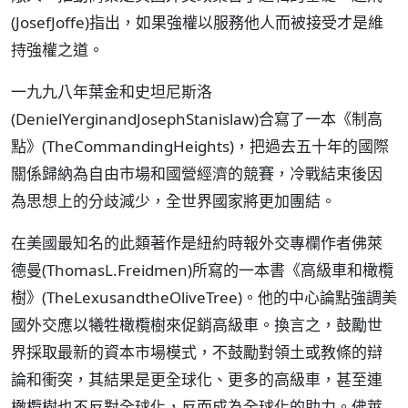
(JosefJoffe)指出，如果強權以服務他人而被接受才是維
持強權之道。
一九九八年葉金和史坦尼斯洛
(DenielYerginandJosephStanislaw)合寫了一本《制高
點》(TheCommandingHeights)，把過去五十年的國際
關係歸納為自由市場和國營經濟的競賽，冷戰結束後因
為思想上的分歧減少，全世界國家將更加團結。
在美國最知名的此類著作是紐約時報外交專欄作者佛萊
德曼(ThomasL.Freidmen)所寫的一本書《高級車和橄欖
樹》(TheLexusandtheOliveTree)。他的中心論點強調美
國外交應以犧牲橄欖樹來促銷高級車。換言之，鼓勵世
界採取最新的資本市場模式，不鼓勵對領土或教條的辯
論和衝突，其結果是更全球化、更多的高級車，甚至連
橄欖樹也不反對全球化，反而成為全球化的助力。佛萊