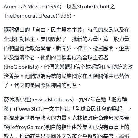
America'sMission(1994)，以及StrobeTalbott之
TheDemocraticPeace(1996)。
隨著福山的「自由，民主資本主義」時代的來臨以及在
全球推動民主，美國興起了一批新的力量，這一股力量
的範圍包括政治學者、新聞界、律師、投資顧問、企業
界及經濟學者。他們的目標要成為全球主義者
(theGlobalists)，他們的樂觀和信心遠超過任何傳統的政
治菁英。他們認為傳統的民族國家在國際關係中已落伍
了，代之的是國際與跨國的利益。
麥休斯小姐(JessicaMatthews)一九97年在她「權力轉
移」(PowerShift)一文中指出「全球公民社會的興起」，
經濟成為世界最強大的力量。克林頓政府商務部次長蓋
頓(JeffreyGarten)明白的指出由於美國已沒有軍事上的
敵人，推動商業是美國外交政策合乎邏輯的基礎。越飛