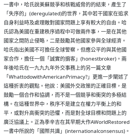
一書中，哈氏說美蘇競爭和核戰威脅的的結束，產生了
「失序的」(deregulated)的世界，其中若干國家在追求
自身利益時及處理敵對國家問題上享有較大的自由。哈
氏認為美國在重建秩序過程中可做兩件事，一是在其他
國家之間防止侵略，二是鼓勵其他國家參與全球經濟。
哈氏指出美國不可擔任全球警察，但應公平的與其他國
家合作，擔任一個「誠實的掮客」(honestbroker)。兩
年後哈氏在一九九九年外交事務上的另一篇文章
「WhattodowithAmericanPrimacy?」更進一步闡述了
這種折衷的觀點。他說：美國外交政策的正確目標，是
鼓勵一個合作和協調，而不是一個競爭和衝突的多極結
構。在這種世界中，秩序不是建立在權力平衡上的和
平，或對升高衝突的恐懼，而是對全球目標和問題上的
廣泛協議上。正為季辛吉在其早期大作AWorldRestored
一書中所說的「國際共識」(internationalconsensus)。