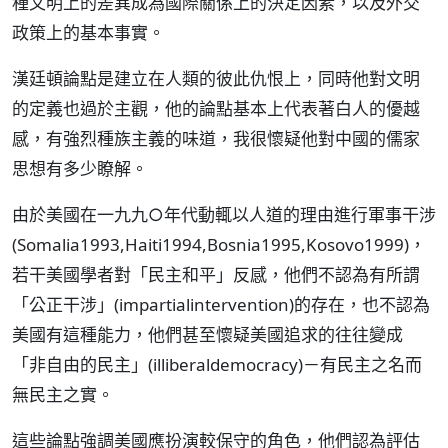
種文明上的差異成為國際關係上的決定因素，以及外交
政策上的基本事實。
漢廷頓論點是建立在人類的彼此仇恨上，同時他對文明
的定義也過於主觀，他的論點基本上代表著白人的優越
感，有強烈種族主義的味道，我很懷疑他對中國的儒家
思想有多少瞭解。
由於美國在一九九○年代動輒以人道的理由進行軍事干涉
(Somalia1993,Haiti1994,Bosnia1995,Kosovo1999)，
若干美國學者對「民主和平」反感，他們不認為有所謂
「公正干涉」(impartialintervention)的存在，也不認為
美國有這種能力，他們甚至懷疑美國追求的往往變成
「非自由的民主」(illiberaldemocracy)－有民主之名而
無民主之實。
這些論點強調美國應扮演較保守的角色，他們認為評估