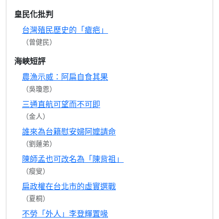
皇民化批判
台灣殖民歷史的「瘡疤」
（曾健民）
海峽短評
農漁示威：阿扁自食其果
（吳瓊恩）
三通直航可望而不可即
（金人）
誰來為台籍慰安婦阿嬤請命
（劉蓮弟）
陳師孟也可改名為「陳背祖」
（瘦叟）
扁政權在台北市的虛實選戰
（夏桐）
不勞「外人」李登輝置喙