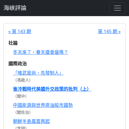
跳至主要內容
海峽評論
« 第 143 期
第 145 期 »
社論
冬天來了，春天還會遠嗎？
國際政治
「唯武是尚，先發制人」
（馮啟人）
後冷戰時代美國外交政策的批判（上）
（關中）
中國能源與世界原油股市趨勢
（關佐治）
朝鮮半島風雲再起
（李明）