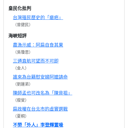
皇民化批判
台灣殖民歷史的「瘡疤」
（曾健民）
海峽短評
農漁示威：阿扁自食其果
（吳瓊恩）
三通直航可望而不可即
（金人）
誰來為台籍慰安婦阿嬤請命
（劉蓮弟）
陳師孟也可改名為「陳背祖」
（瘦叟）
扁政權在台北市的虛實選戰
（夏桐）
不勞「外人」李登輝置喙