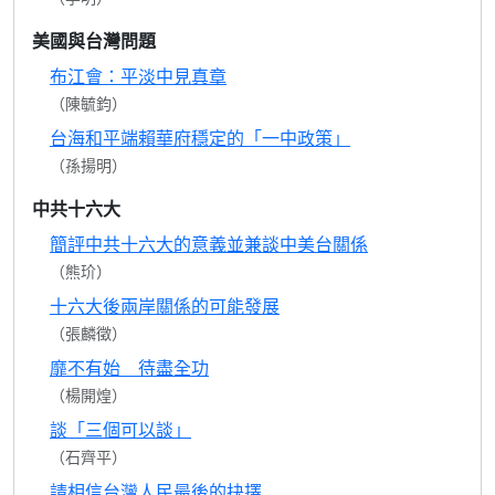
美國與台灣問題
布江會：平淡中見真章
（陳毓鈞）
台海和平端賴華府穩定的「一中政策」
（孫揚明）
中共十六大
簡評中共十六大的意義並兼談中美台關係
（熊玠）
十六大後兩岸關係的可能發展
（張麟徵）
靡不有始 待盡全功
（楊開煌）
談「三個可以談」
（石齊平）
請相信台灣人民最後的抉擇