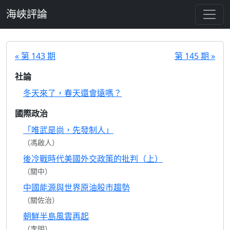
跳至主要內容
海峽評論
« 第 143 期
第 145 期 »
社論
冬天來了，春天還會遠嗎？
國際政治
「唯武是尚，先發制人」
（馮啟人）
後冷戰時代美國外交政策的批判（上）
（關中）
中國能源與世界原油股市趨勢
（關佐治）
朝鮮半島風雲再起
（李明）