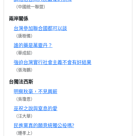
（中國統一聯盟）
兩岸關係
台灣參加聯合國都可以談
（唐樹備）
誰的藥是萬靈丹？
（華成韶）
強迫台灣實行社會主義不會有好結果
（張海鵬）
台獨法西斯
明察秋毫，不見輿薪
（吳瓊恩）
巫祝之說與窒息的愛
（汪大華）
民進黨真的願意統獨公投嗎?
（鍾孝上）