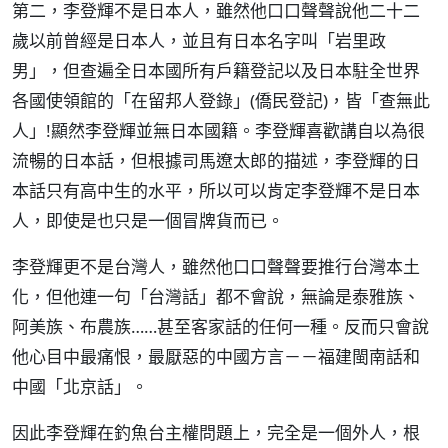
第二，李登輝不是日本人，雖然他口口聲聲說他二十二
歲以前曾經是日本人，並且有日本名字叫「岩里政
男」，但查遍全日本國所有戶籍登記以及日本駐全世界
各國使領館的「在留邦人登錄」(僑民登記)，皆「查無此
人」!顯然李登輝並無日本國籍。李登輝喜歡講自以為很
流暢的日本話，但根據司馬遼太郎的描述，李登輝的日
本話只有高中生的水平，所以可以肯定李登輝不是日本
人，即使是也只是一個冒牌貨而已。
李登輝更不是台灣人，雖然他口口聲聲要推行台灣本土
化，但他連一句「台灣話」都不會說，無論是泰雅族、
阿美族、布農族……甚至客家話的任何一種。反而只會說
他心目中最痛恨，最厭惡的中國方言－－福建閩南話和
中國「北京話」。
因此李登輝在釣魚台主權問題上，完全是一個外人，根