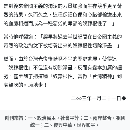
是到後來帝國主義的淘汰的力量加強而生存競爭更呈苛
烈的結果，久而久之，這種保護色便和心臟部輸送出來
的血脈相通而成為一種惡劣的卑鄙的奴隸根性了。」
當時他呼籲道：「趕早將過去半世紀間在日帝國主義的
苛烈的政治淘汰下被培養出來的奴隸根性切除淨盡。」
然而，由於台灣光復後崎嶇不平的歷史進展，使得這
「奴隸根性」不但沒有切除淨盡，反而有變本加厲的趨
勢，甚至到了把這種「奴隸根性」當做「台灣精神」到
處鼓吹的可恥地步！
◆
二○○三年一月二十一日
創刊宗旨：一、政治民主，社會平等；二、兩岸整合，祖國
統一；三、復興中華，世界和平。