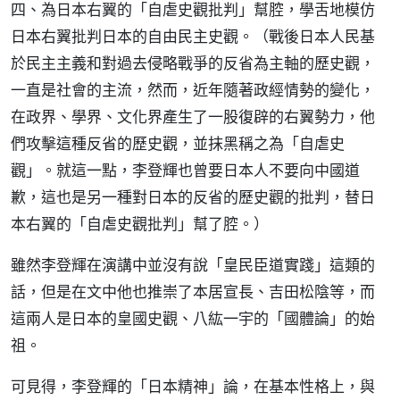
四、為日本右翼的「自虐史觀批判」幫腔，學舌地模仿
日本右翼批判日本的自由民主史觀。（戰後日本人民基
於民主主義和對過去侵略戰爭的反省為主軸的歷史觀，
一直是社會的主流，然而，近年隨著政經情勢的變化，
在政界、學界、文化界產生了一股復辟的右翼勢力，他
們攻擊這種反省的歷史觀，並抹黑稱之為「自虐史
觀」。就這一點，李登輝也曾要日本人不要向中國道
歉，這也是另一種對日本的反省的歷史觀的批判，替日
本右翼的「自虐史觀批判」幫了腔。）
雖然李登輝在演講中並沒有說「皇民臣道實踐」這類的
話，但是在文中他也推崇了本居宣長、吉田松陰等，而
這兩人是日本的皇國史觀、八紘一宇的「國體論」的始
祖。
可見得，李登輝的「日本精神」論，在基本性格上，與