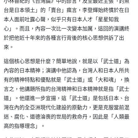
小林善紀的《台灣論》中的謬言，及至最近主張「釣魚
台是日本領土」的「賣台」瘋言，李登輝始終慣於在日
本人面前吐露心聲，似乎只有日本人才「星星知我
心」。而且，內容一次比一次變本加厲，這回的演講終
於把他近十年來的各種言行背後的核心思想供訴了出
來。
這個核心思想是什麼？簡單地說，就是以「武士道」為
內容的日本精神；演講中他認為，台灣人和日本人所共
有的精神特點和優點就是「武士道」或「大和魂」，換
言之，他講題所指的台灣精神和日本精神就是指「武士
道」。他還進一步宣揚，這「武士道」是包括日本、台
灣在內的全亞洲現代化建設的原動力，更是克服當前混
迷、腐化、道德淪喪的世局的救命丹，因此是「人類最
高的指導理念」。