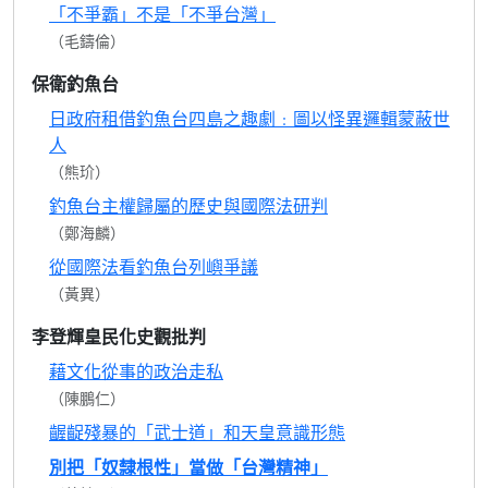
「不爭霸」不是「不爭台灣」
（毛鑄倫）
保衛釣魚台
日政府租借釣魚台四島之趣劇﹕圖以怪異邏輯蒙蔽世
人
（熊玠）
釣魚台主權歸屬的歷史與國際法研判
（鄭海麟）
從國際法看釣魚台列嶼爭議
（黃異）
李登輝皇民化史觀批判
藉文化從事的政治走私
（陳鵬仁）
齷齪殘暴的「武士道」和天皇意識形態
別把「奴隸根性」當做「台灣精神」