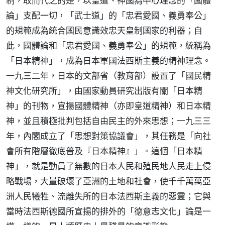
制，取而代之的是，以皇道、神國為中心理念的「國體
論」支配一切，「武士道」的「忠君愛國、義勇奉公」
的規範成為統合國民意識效忠天皇制國家的利器；自
此，國體論和「忠君愛國、義勇奉公」的規範，統稱為
「日本精神」，成為日本軍國法西斯主義的精神理念。
一九三二年，日本的文部省（教育部）設置了「國民精
神文化研究所」，由國家動員研究出版有關「日本精
神」的刊物，宣揚國體精神（亦即皇道精神）和日本精
神，並且積極批判包括自由民主的外來思想；一九三三
年，內閣成立了「思想對策協議會」，其任務是「向社
會所有階層徹底普及『日本精神』」。這個「日本精
神」，就是動員了無數的日本人民和殖民地人民走上侵
略戰場，大量破壞了亞洲的土地和社會，使千千萬萬亞
洲人民犧牲、流離失所的日本法西斯主義的惡靈；它與
當時法西斯德國所宣揚的排外的「德意志文化」論是一