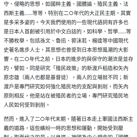
守、侵略的思想，如國粹主義、國體論、殖民主義、法
西斯主義……等等，特別在二○年代的大正民主期，其實
是多采多姿的。今天我們使用的一些現代語詞有許多也
是日本人首創被引用於中文白話的，如科學、哲學……等
不勝枚舉，包括孫文、魯迅、郭沫若、楊逵等中國現代
史著名進步人士，其思想也曾受到日本思想風潮的大影
響。在二○年代之前，日本的進步的與保守的潮流是並存
的，譬如，同是研究「殖民政策」的新渡戶稻造和矢內
原忠雄（兩人也都是基督徒），兩人的立場就不同；新
渡戶是專門研究如何強化殖民地的支配與剝削，而矢內
原則相反，他是站在被殖民者的立場，專門研究殖民地
人民如何受到剝削。
然而，進入了二○年代末期，隨著日本走上軍國法西斯主
義的道路，這些繽紛一時的思想和運動，開始受到壓