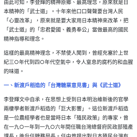
由此可知，李登輝的精神原鄉、最高理念，原來就是日
本精神的「武士道」。十年來他口口聲聲要台灣人民
「心靈改革」，原來就是要大家用日本精神來改革，把
「武士道」的「忠君愛國、義勇奉公」當做最高的國民
精神指導和理念。
這樣的最高精神理念，不禁使人聞到，曾經充塞於上世
紀三○年代到四○年代空氣中，令人窒息的腐朽的和血腥
的味道。
一、新渡戶稻造的「台灣糖業意見書」與《武士道》
李登輝文中自承，在思想上受到日本明治維新後的官學
兩棲學者新渡戶稻造的「巨大影響」。這位新渡戶稻造
是一位農經學者也是當時日本「殖民政策」的專家，曾
在一九○一年到一九○六年間任職台灣總督府民政部殖產
課長，後升任糖務局長。任中曾提出對日本殖民台灣有