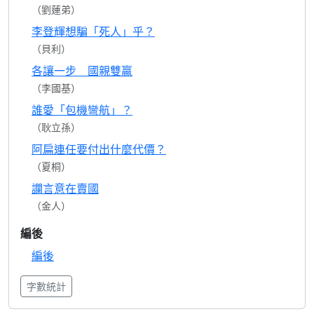
（劉蓮弟）
李登輝想騙「死人」乎？
（貝利）
各讓一步 國親雙贏
（李國基）
誰愛「包機彎航」？
（耿立孫）
阿扁連任要付出什麼代價？
（夏桐）
讕言意在賣國
（金人）
編後
編後
字數統計