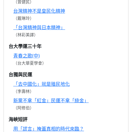
（曾健民）
台灣精神不是皇民化精神
（戴琳玲）
「台灣精神與日本精神」
（林彩美譯）
台大學運三十年
青春之歌(中)
（台大華夏學會）
台獨與民運
「去中國化」就是殖民地化
（李壽林）
新黨不拿「紅金」民運不拿「綠金」
（阿修伯）
海峽短評
用「謊言」掩蓋真相的時代來臨？