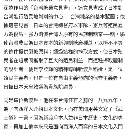
深遠作用的「台灣糖業意見書」，這意見書成了日本對
台灣進行殖民地剝削的中心──台灣糖業的基本藍圖；依
據這意見書，日本的台灣總督府以軍隊、憲兵等殖民暴
力為後盾，強力消滅台灣人原有的民族制糖業──糖，驅
使台灣農民為日本資本的新興制糖廠種蔗，以極不平等
的條件提供製糖原料；通過這樣的搾取方式，使日本殖
民者在短期間獲取了巨大的殖民利益。而這種搾取體制
的設計者，便是李登輝的精神導師新渡戶稻造，是一位
殖民主義者，也是一位有自由主義傾向的保守主義者，
曾被日本天皇敕選為貴族院議員。
同是這位新渡戶，他在來台灣任官之前的一八九九年，
為了向西洋人介紹日本文化，而在美國用英文寫了《武
士道》一書。因為新渡戶本人並非日本歷史、文化的專
家，再加上他本來只是面向西洋人而寫的日本文化入門