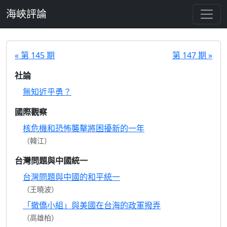
跳至主要內容
海峽評論
« 第 145 期
第 147 期 »
社論
無知近乎勇？
國際觀察
核危機和恐怖襲擊將困擾新的一年
（韓江）
台灣問題與中國統一
台灣問題與中國的和平統一
（王曉波）
「撤僑小組」與美國在台海的政軍撥弄
（高雄柏）