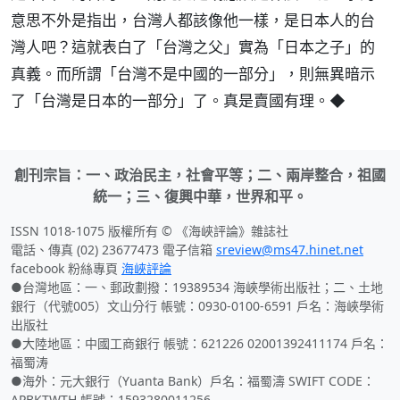
意思不外是指出，台灣人都該像他一樣，是日本人的台
灣人吧？這就表白了「台灣之父」實為「日本之子」的
真義。而所謂「台灣不是中國的一部分」，則無異暗示
了「台灣是日本的一部分」了。真是賣國有理。◆
創刊宗旨：一、政治民主，社會平等；二、兩岸整合，祖國
統一；三、復興中華，世界和平。
ISSN 1018-1075 版權所有 © 《海峽評論》雜誌社
電話、傳真 (02) 23677473 電子信箱
sreview@ms47.hinet.net
facebook 粉絲專頁
海峽評論
●台灣地區：一、郵政劃撥：19389534 海峽學術出版社；二、土地
銀行（代號005）文山分行 帳號：0930-0100-6591 戶名：海峽學術
出版社
●大陸地區：中國工商銀行 帳號：621226 02001392411174 戶名：
福蜀涛
●海外：元大銀行（Yuanta Bank）戶名：福蜀濤 SWIFT CODE：
APBKTWTH 帳號：1593280011256