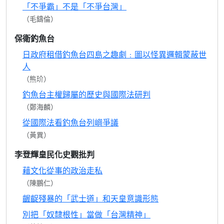
「不爭霸」不是「不爭台灣」
（毛鑄倫）
保衛釣魚台
日政府租借釣魚台四島之趣劇﹕圖以怪異邏輯蒙蔽世
人
（熊玠）
釣魚台主權歸屬的歷史與國際法研判
（鄭海麟）
從國際法看釣魚台列嶼爭議
（黃異）
李登輝皇民化史觀批判
藉文化從事的政治走私
（陳鵬仁）
齷齪殘暴的「武士道」和天皇意識形態
別把「奴隸根性」當做「台灣精神」