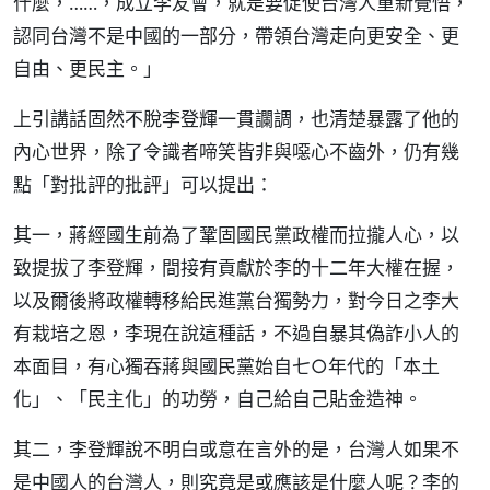
什麼，……，成立李友會，就是要促使台灣人重新覺悟，
認同台灣不是中國的一部分，帶領台灣走向更安全、更
自由、更民主。」
上引講話固然不脫李登輝一貫讕調，也清楚暴露了他的
內心世界，除了令識者啼笑皆非與噁心不齒外，仍有幾
點「對批評的批評」可以提出：
其一，蔣經國生前為了鞏固國民黨政權而拉攏人心，以
致提拔了李登輝，間接有貢獻於李的十二年大權在握，
以及爾後將政權轉移給民進黨台獨勢力，對今日之李大
有栽培之恩，李現在說這種話，不過自暴其偽詐小人的
本面目，有心獨吞蔣與國民黨始自七○年代的「本土
化」、「民主化」的功勞，自己給自己貼金造神。
其二，李登輝說不明白或意在言外的是，台灣人如果不
是中國人的台灣人，則究竟是或應該是什麼人呢？李的