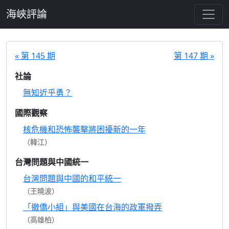
跳至主要內容
海峽評論
« 第 145 期
第 147 期 »
社論
無知近乎勇？
國際觀察
核危機和恐怖襲擊將困擾新的一年
（韓江）
台灣問題與中國統一
台灣問題與中國的和平統一
（王曉波）
「撤僑小組」與美國在台海的政軍撥弄
（高雄柏）