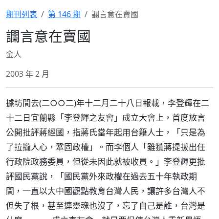
期刊列表
第 146 期
讕言意在賣國
讕言意在賣國
金人
2003 年 2 月
據坊間去(二○○二)年十二月二十八日報載，李登輝在二
十二日宜蘭縣「李登輝之友會」成立大會上，首度放言
公開批評蔣經國，指蔣氏當年起用台籍人士，「只是為
了拉攏人心，鞏固政權」。而李個人「雖獲蔣提拔出任
行政院政務委員，但從未因此就被收買。」李登輝更批
評國民黨說，「國民黨外來政權在過去五十年執政期
間，一直以大中國觀點教育台灣人民，讓許多台灣人不
但失了根，甚至連靈魂也沒了，忘了自己是誰，台灣是