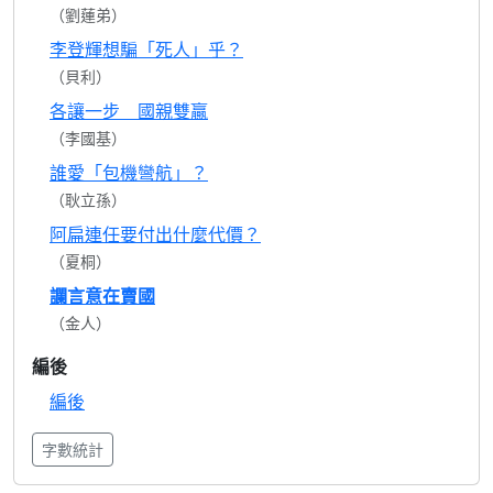
（劉蓮弟）
李登輝想騙「死人」乎？
（貝利）
各讓一步 國親雙贏
（李國基）
誰愛「包機彎航」？
（耿立孫）
阿扁連任要付出什麼代價？
（夏桐）
讕言意在賣國
（金人）
編後
編後
字數統計