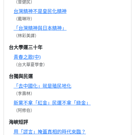
（曾健民）
台灣精神不是皇民化精神
（戴琳玲）
「台灣精神與日本精神」
（林彩美譯）
台大學運三十年
青春之歌(中)
（台大華夏學會）
台獨與民運
「去中國化」就是殖民地化
（李壽林）
新黨不拿「紅金」民運不拿「綠金」
（阿修伯）
海峽短評
用「謊言」掩蓋真相的時代來臨？