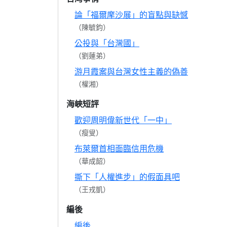
論「福爾摩沙展」的盲點與缺憾
（陳毓鈞）
公投與「台灣國」
（劉蓮弟）
游月霞案與台灣女性主義的偽善
（權湘）
海峽短評
歡迎周明偉新世代「一中」
（瘦叟）
布萊爾首相面臨信用危機
（華成韶）
撕下「人權進步」的假面具吧
（王戎凱）
編後
編後