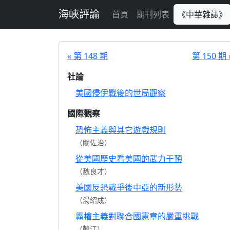
跳至主要內容
海峽評論
首頁
期刊列表
《中華雜誌》
« 第 148 期
第 150 期 
社論
美國侵伊戰後的世局觀察
國際觀察
恐怖主義與其它遊戲規則
（關佐治）
從美國歷史看美國的武力干預
（魏良才）
美國反恐戰爭後中亞的新形勢
（湯紹成）
霸權主義對聯合國憲章的嚴重挑戰
（韓江）