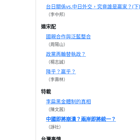
台日關係vs.中日外交，究竟誰是贏家？(下
（李中邦）
連宋配
國親合作與泛藍整合
（周陽山）
政黨再輪替執政？
（楊志誠）
降乎？贏乎？
（李壽林）
特載
李扁黑金體制的真相
（陳文茜）
中國即將崩潰？兩岸即將統一？
（諍社）
台灣事情