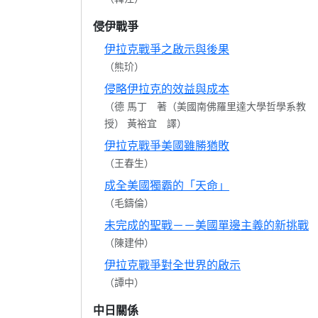
侵伊戰爭
伊拉克戰爭之啟示與後果
（熊玠）
侵略伊拉克的效益與成本
（德 馬丁 著（美國南佛羅里達大學哲學系教
授） 黃裕宜 譯）
伊拉克戰爭美國雖勝猶敗
（王春生）
成全美國獨霸的「天命」
（毛鑄倫）
未完成的聖戰－－美國單邊主義的新挑戰
（陳建仲）
伊拉克戰爭對全世界的啟示
（譚中）
中日關係