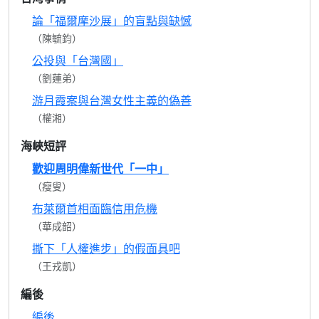
論「福爾摩沙展」的盲點與缺憾
（陳毓鈞）
公投與「台灣國」
（劉蓮弟）
游月霞案與台灣女性主義的偽善
（權湘）
海峽短評
歡迎周明偉新世代「一中」
（瘦叟）
布萊爾首相面臨信用危機
（華成韶）
撕下「人權進步」的假面具吧
（王戎凱）
編後
編後