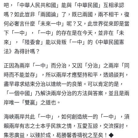
吧，「中華人民共和國」能與「中華民國」互相承認
嗎？如此豈非「兩國論」了，既已兩國，兩不相干，復
何必奢言什麼「未來一中」呢？又，此世界從來即是當
下「一中」，「一中」的存在是在今天，並非在「未
來」，「陸委會」能以背叛「一中」的《中華民國憲
法》為得計嗎？
正因為兩岸「一中」而分治，又因「分治」之兩岸「同
時而不能並存」，所以兩岸才應堅持和平，透過談判，
盡早尋求結束分治以達統一的良策。可以肯定的是，
「一個中國」乃解決兩岸分治的方法與答案，並且是兩
岸唯一「雙贏」之道也。
海峽兩岸共此「一中」，如何創造統一的「一中」，須
賴兩岸有志之士本乎民族之情，互愛互諒，交流探討，
集思廣益，以臻於成，曷勝馨香禱祝之至矣！◆