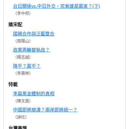
台日關係vs.中日外交，究竟誰是贏家？(下)
（李中邦）
連宋配
國親合作與泛藍整合
（周陽山）
政黨再輪替執政？
（楊志誠）
降乎？贏乎？
（李壽林）
特載
李扁黑金體制的真相
（陳文茜）
中國即將崩潰？兩岸即將統一？
（諍社）
台灣事情