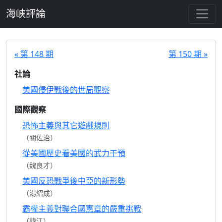
跳至主要內容
海峽評論
« 第 148 期
第 150 期 »
社論
美國侵伊戰後的世局觀察
國際觀察
恐怖主義與其它遊戲規則
（關佐治）
從美國歷史看美國的武力干預
（魏良才）
美國反恐戰爭後中亞的新形勢
（湯紹成）
霸權主義對聯合國憲章的嚴重挑戰
（韓江）