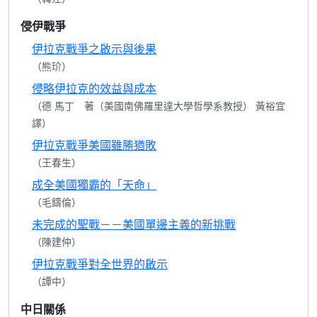
侵伊戰爭
伊拉克戰爭之啟示與後果
（熊玠）
侵略伊拉克的效益與成本
（德 馬丁 著（美國南佛羅里達大學哲學系教授） 黃裕宜
譯）
伊拉克戰爭美國雖勝猶敗
（王春生）
成全美國獨霸的「天命」
（毛鑄倫）
未完成的聖戰－－美國單邊主義的新挑戰
（陳建仲）
伊拉克戰爭對全世界的啟示
（譚中）
中日關係