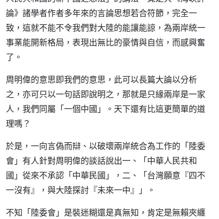
論》諸學者作者多年來的言論思想若合符節，完全一
致，這就不能不令我們對大陸的能讓能諒，為兩岸統一
事業能開新格局，表現出無比的豪情與自信，而感興奮
了。
周明偉的意思即我們的意思，此可以長篇大論以分析
之，亦可只以一句話即說明之，那就是只緣兩岸是一家
人，我們同屬「一個中國」。天下還有比這更簡單的道
理嗎？
於是，一向言偽而辯、以破壞兩岸統合為工作的「陸委
會」有人針對周明偉的談話說出一、「中華人民共和
國」從來不承認「中華民國」，二、「台灣願意『四不
一沒有』，與大陸探討『未來一中』」。
不知「陸委會」是裝迷糊還是真無知，肯定是無賴夾纏