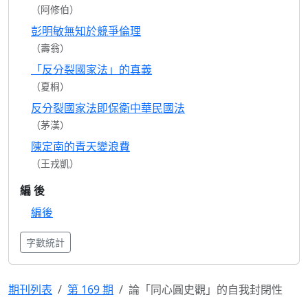
（阿修伯）
彭明敏無知於競爭倫理
（壽翁）
「反分裂國家法」的真義
（夏桐）
反分裂國家法即保衛中華民國法
（茅漢）
陳定南的青天變浪費
（王戎凱）
編 後
編後
字數統計
期刊列表
第 169 期
論「同心圓史觀」的自我封閉性