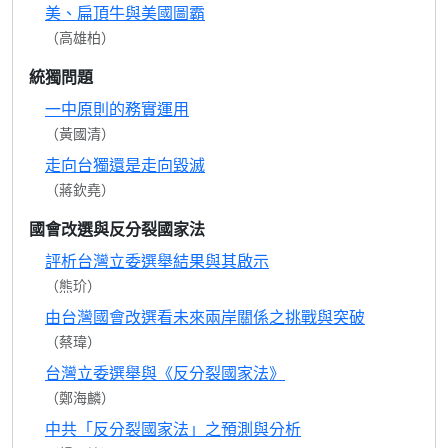
美、扁頂牛與美國圖霸
（高雄柏）
統獨問題
一中原則的務實運用
（黃國清）
走向台獨還是走向毀滅
（蔣欽堯）
國會改選與反分裂國家法
評析台灣立委選舉結果與其啟示
（熊玠）
由台灣國會改選看未來兩岸關係之挑戰與突破
（蔡瑋）
台灣立委選舉與《反分裂國家法》
（鄭海麟）
中共「反分裂國家法」之預測與分析