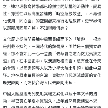
之，連地理教育哲學都已瞭然空間結構的流動性、變易
性、穿透性以及高度發達的「時空縮斂效應」，不再僵
化使用「同心圓」的空間觀來推行地理教育，史學界何
以還那般固陋守舊，不知與時俱進？
文化歷史從時間長煉中蘊蓄貫紐而下的「臍帶」，根本
是割截不掉的，三國時代的魏蜀吳，固然是三個獨立政
權，卻不會如此一心一意要「去華夏之道而傚尤夷狄之
道」的。在中國史中，以漢族政權而言，沒有像在今天
的台灣，以國家領導人以及史學大院士引領，如此中風
狂走地在原本華夏的台灣，盲動地自我消滅華夏的文化
歷史認同，而逼使台灣人民去認同夷狄。
中國大陸歷經馬列史毛異端之異化以及十年文革的浩
劫，早已喪亡華夏本質很久，近年雖然意識到返本求