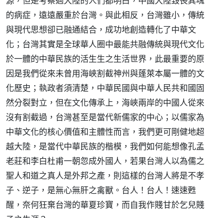
源，但是考察過大陸的人們都明白，中國大陸毀喪其魂
的病症，遠遠嚴重於台灣。與此相反，台灣雖小，傳統
與現代思想卻已融通結合，成功地創造轉化了中華文
化；台灣其實是全球華人圈中最能共融傳統與現代文化
於一體的中華民族的活生生之生活世界，此最重要的原
因是我們從來未曾用海峽割截神州與蓬萊本屬一體的文
化歷史；執政者須清楚，中華民國與中華人民共和國固
然分裂對立，但在文化傳承上，海峽兩岸的中國人從來
沒有割截過，台灣甚至是當代新儒家的中心；以儒家為
中華文化的核心價值和主體性而言，我們更可剛健地超
越大陸，是當代中華民族的楷模，我們如何能想像孔孟
老莊和李白杜甫一朝忽成外國人，若果台灣人以為儒之
聖人和道之真人是外邦之產，則這樣的台灣人將是不孝
子、逆子，是無心無肝之禽獸。台人！台人！速速甦
醒，奈何狂棄台灣的華夏珍寶，而自我作賤甘於乞兒賤