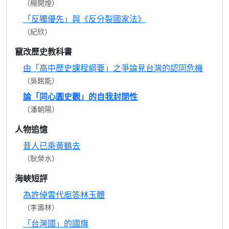
（楊開煌）
「反獨優先」與《反分裂國家法》
（紀欣）
竄改歷史教科書
由「高中歷史課程綱要」之爭論見台灣的認同危機
（吳銘能）
論「同心圓史觀」的自我封閉性
（潘朝陽）
人物追憶
昔人已乘黃鶴去
（耿榮水）
海峽短評
為許倬雲代庖答林玉體
（李壽林）
「台灣國」的國旗