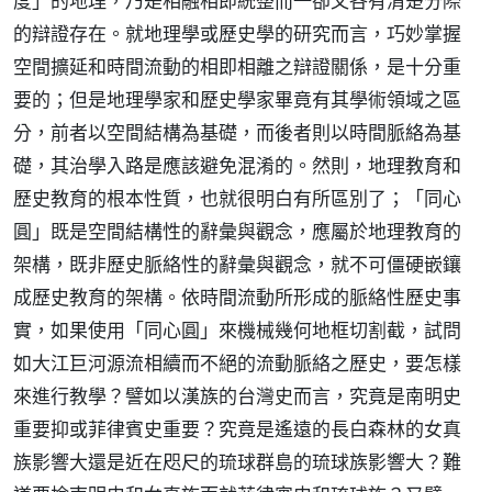
度」的地理，乃是相融相即統整而一卻又各有清楚分際
的辯證存在。就地理學或歷史學的研究而言，巧妙掌握
空間擴延和時間流動的相即相離之辯證關係，是十分重
要的；但是地理學家和歷史學家畢竟有其學術領域之區
分，前者以空間結構為基礎，而後者則以時間脈絡為基
礎，其治學入路是應該避免混淆的。然則，地理教育和
歷史教育的根本性質，也就很明白有所區別了；「同心
圓」既是空間結構性的辭彙與觀念，應屬於地理教育的
架構，既非歷史脈絡性的辭彙與觀念，就不可僵硬嵌鑲
成歷史教育的架構。依時間流動所形成的脈絡性歷史事
實，如果使用「同心圓」來機械幾何地框切割截，試問
如大江巨河源流相續而不絕的流動脈絡之歷史，要怎樣
來進行教學？譬如以漢族的台灣史而言，究竟是南明史
重要抑或菲律賓史重要？究竟是遙遠的長白森林的女真
族影響大還是近在咫尺的琉球群島的琉球族影響大？難