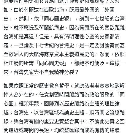
道要捨南明史和女真族而就菲律賓史和琉球族？又譬
如，由於荷蘭遠在西歐北海，既屬最外圈的「外國
史」，然則，依「同心圓史觀」，講到十七世紀的台灣
史，就不應提及荷蘭航海史，因為荷蘭所在的西歐距離
台灣如是其遠！但是，具有清明理性心靈的史家都清
楚，一旦論及十七世紀的台灣史，是一定要討論荷蘭甚
至歐洲人的大航海商業資本主義殖民史的，然而，依照
杜正勝的所謂「同心圓史觀」，卻絕不可觸及。這樣一
來，台灣史家豈不自我精神分裂？
如果依照正常的歷史教育哲學，就應該老老實實地消解
掉人為外在的、任意割裂時間脈絡而為政治服務的「同
心圓」框架牢籠，回歸到以歷史脈絡為主體的理性論
述；台灣史，以台灣區域為論史主體，順時間之流脈軸
線，與台灣有關的重要史實整合其中，不論此史實之空
間遠近或時間的長短，均統整匯歸而成為有機的總體