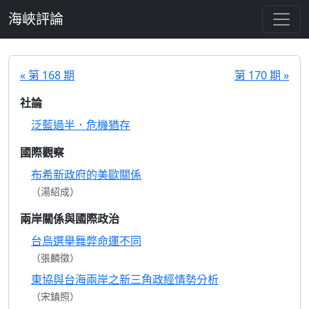
跳至主要內容
海峽評論
« 第 168 期
第 170 期 »
社論
泛藍過半．危機猶存
國際觀察
布希新政府的美歐關係
（湯紹成）
兩岸關係與國際政治
台烏選舉舞弊命運不同
（張麟徵）
東協與台海兩岸之新三角政經情勢分析
（宋鎮照）