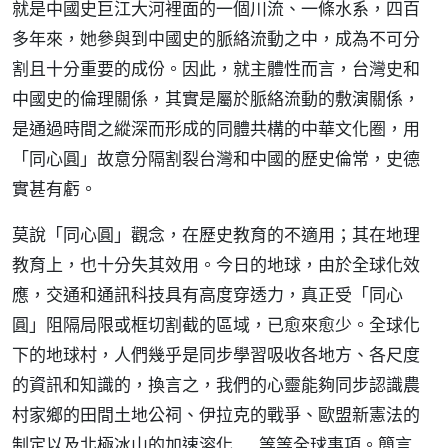
就是中國史巨江大河裡面的一個川流、一條水系，四百
多年來，她參與到中國史的脈絡流動之中，成為不可分
割且十分重要的成份。因此，就主體性而言，台灣史和
中國史的倫理關係，其實是屬於脈絡流動的敷演關係，
是通過時間之縱深而形成的同體共構的中華文化圈，用
「同心圓」故意分隔割裂台灣和中國的歷史倫常，史德
實甚有虧。
莫說「同心圓」觀念，在歷史教育的不適用；其在地理
教育上，也十分失其效用。今日的地球，由於全球化效
應，交通和通訊科技具有高度穿透力，真正受「同心
圓」阻隔局限或框切割截的區域，已愈來愈少。全球化
下的地球村，人們幾乎是同步學習吸收各地方、各尺度
的資訊和知識的，換言之，我們的心靈能夠同步認識農
村家鄉的田間土地公祠、伊拉克的戰爭、歐盟新憲法的
制定以及北極冰山的加速溶化……等等全球事項。簡言