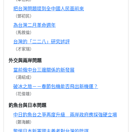
把台灣問題提到全中國人民面前來
（鄧初民）
為台灣二月革命週年
（馬敘倫）
台灣的「二二八」研究述評
（才家瑞）
外交與兩岸問題
當前俄中台三邊關係的新發展
（湯紹成）
破冰之旅－－春節包機能否飛出新機運？
（花俊雄）
釣魚台與日本問題
中日釣魚台之爭再度升級 兩岸政府應採強硬立場
（鄭海麟）
警惕日本新軍國主義者對台灣的陰謀