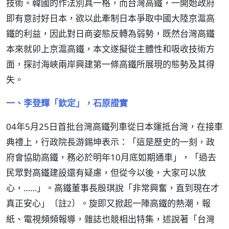
技術。韓國的作法別具一格，而台灣高鐵，一開始政府
即有意討好日本，欲以此牽制日本爭取中國大陸京滬高
鐵的利益，因此對日商姿態反轉為弱勢，既然台灣高鐵
本來就卯上京滬高鐵，本文遂擬從主體性和吸收技術方
面，探討海峽兩岸興建第一條高鐵所展現的態勢及其得
失。
一、李登輝「欽定」，石原證實
04年5月25日首批台灣高鐵列車從日本運抵台灣，在接車
典禮上，行政院長游錫坤表示：「這是歷史的一刻，政
府會協助高鐵，務必於明年10月底如期通車」，「過去
民眾對高鐵建設還有疑慮，但從今以後，大家可以放
心，……」。高鐵董事長殷琪說「非常興奮，直到現在才
真正安心」
。旋即又掀起一陣高鐵的熱潮，報
〔註2〕
紙、電視頻頻報導，雜誌也競相出特集，述說著「台灣