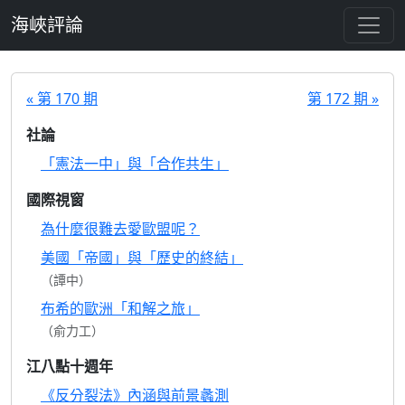
跳至主要內容
海峽評論
« 第 170 期
第 172 期 »
社論
「憲法一中」與「合作共生」
國際視窗
為什麼很難去愛歐盟呢？
美國「帝國」與「歷史的終結」
（譚中）
布希的歐洲「和解之旅」
（俞力工）
江八點十週年
《反分裂法》內涵與前景蠡測