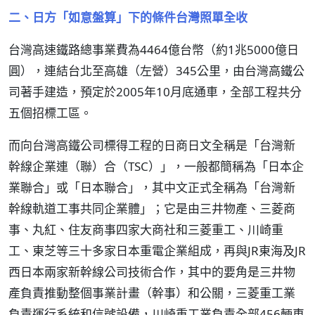
二、日方「如意盤算」下的條件台灣照單全收
台灣高速鐵路總事業費為4464億台幣（約1兆5000億日
圓），連結台北至高雄（左營）345公里，由台灣高鐵公
司著手建造，預定於2005年10月底通車，全部工程共分
五個招標工區。
而向台灣高鐵公司標得工程的日商日文全稱是「台灣新
幹線企業連（聯）合（TSC）」，一般都簡稱為「日本企
業聯合」或「日本聯合」，其中文正式全稱為「台灣新
幹線軌道工事共同企業體」；它是由三井物產、三菱商
事、丸紅、住友商事四家大商社和三菱重工、川崎重
工、東芝等三十多家日本重電企業組成，再與JR東海及JR
西日本兩家新幹線公司技術合作，其中的要角是三井物
產負責推動整個事業計畫（幹事）和公關，三菱重工業
負責運行系統和信號設備，川崎重工業負責全部456輛車