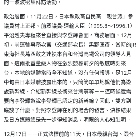
的一波波密集拜訪活動。
政治層面，11月22日，日本執政黨自民黨「親台派」參
議員村上正邦、前眾議員‧運輸大臣（1995.8～1996.1）
平沼赳夫專程來台直接與李登輝會面。商務層面，12月
初，前運輸事務次官（交通部次長）黑野匡彥、當時的JR
東海社長葛西敬之連袂來台和台灣高鐵公司的領導人見
面。這兩批重量級人物在激烈競標前夕的敏感時刻來
台，本地的媒體當時全不知道，沒有任何報導，是12月
中旬由日本媒體披露出來的，只簡簡單單地說他們為遊
說新幹線、介紹新幹線技術來台灣等等－－這時候還需
要向李登輝遊說李登輝已認定的新幹線？因此，雙方到
底談了什麼，對照李登輝在別的場合的發言、決標結果
及日方媒體總是先一步得知消息，明眼的人心知肚明。
12月17日－－正式決標前的11天，日本最親台灣、跟台