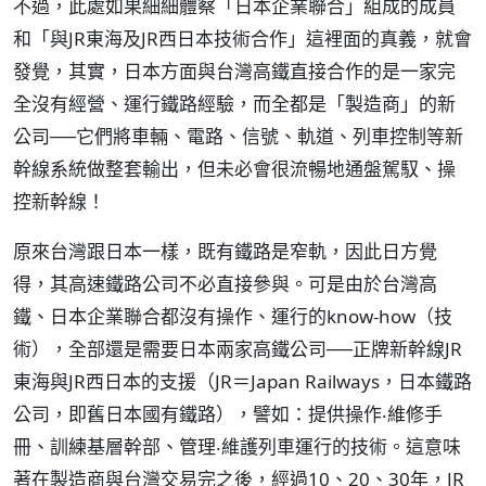
不過，此處如果細細體察「日本企業聯合」組成的成員
和「與JR東海及JR西日本技術合作」這裡面的真義，就會
發覺，其實，日本方面與台灣高鐵直接合作的是一家完
全沒有經營、運行鐵路經驗，而全都是「製造商」的新
公司──它們將車輛、電路、信號、軌道、列車控制等新
幹線系統做整套輸出，但未必會很流暢地通盤駕馭、操
控新幹線！
原來台灣跟日本一樣，既有鐵路是窄軌，因此日方覺
得，其高速鐵路公司不必直接參與。可是由於台灣高
鐵、日本企業聯合都沒有操作、運行的know-how（技
術），全部還是需要日本兩家高鐵公司──正牌新幹線JR
東海與JR西日本的支援（JR＝Japan Railways，日本鐵路
公司，即舊日本國有鐵路），譬如：提供操作‧維修手
冊、訓練基層幹部、管理‧維護列車運行的技術。這意味
著在製造商與台灣交易完之後，經過10、20、30年，JR