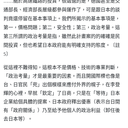
……關於高速鐵路的投資，很遺憾的是，德國甚至是交
通部長、經濟部長層級都參與運作了，可是跟日本的談
判竟還停留在基本事項上。我們所揭示的基本事項是，
第一，價格問題；第二，安全性；第三，政治考量。這
第三所謂的政治考量是指，雖然此計畫案的的確確是民
間投資，但也希望日本政府能有明確支持的態度。
〔註
5〕
從這裡不難得知，這根本不是價格、技術的專業判斷，
「政治考量」才是最重要的因素。而且開國際標也像是
台、日官民「兜」出個模樣來應付外界的幌子，在李登
輝的心裡，早就「欽定」了日商，只是在「等待」日本
企業給個具體的提案、日本政府釋出優惠（表示台日間
有「政府關係」）乃至給予他個人的政治利益（卸任後
去日本等）。