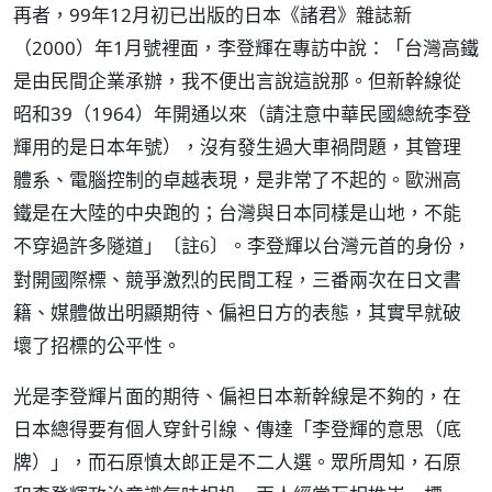
再者，99年12月初已出版的日本《諸君》雜誌新
（2000）年1月號裡面，李登輝在專訪中說：「台灣高鐵
是由民間企業承辦，我不便出言說這說那。但新幹線從
昭和39（1964）年開通以來（請注意中華民國總統李登
輝用的是日本年號），沒有發生過大車禍問題，其管理
體系、電腦控制的卓越表現，是非常了不起的。歐洲高
鐵是在大陸的中央跑的；台灣與日本同樣是山地，不能
不穿過許多隧道」
。李登輝以台灣元首的身份，
〔註6〕
對開國際標、競爭激烈的民間工程，三番兩次在日文書
籍、媒體做出明顯期待、偏袒日方的表態，其實早就破
壞了招標的公平性。
光是李登輝片面的期待、偏袒日本新幹線是不夠的，在
日本總得要有個人穿針引線、傳達「李登輝的意思（底
牌）」，而石原慎太郎正是不二人選。眾所周知，石原