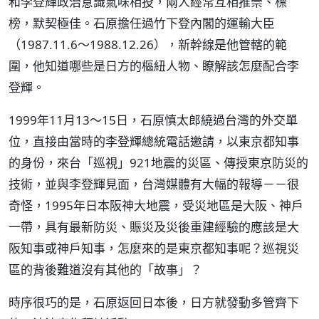
和李登輝政治意識氣味相投，兩人經常互相推崇、標
榜，默契極佳。石原擔任過竹下登內閣的運輸大臣
（1987.11.6～1988.12.26），新幹線是他管轄的範
圍，他知道哪些是日方的樞紐人物、瞭解該怎麼配合李
登輝。
1999年11月13～15日，石原慎太郎繞過台灣的外交單
位，直接由當時的李登輝總統電話邀請，以東京都知事
的身份，來台「巡視」921地震的災區、傳授東京防災的
技術，並與李登輝見面，台灣媒體有大幅的報導－－很
奇怪，1995年日本阪神大地震，受災地區是大阪、神戶
一帶，具有最新防災、賑災及災後重建經驗的應該是大
阪知事或神戶知事，怎麼來的是東京都知事呢？巡視災
區的背後難道沒有其他的「故事」？
時序很巧的是，石原返回日本後，日方就發動多管齊下