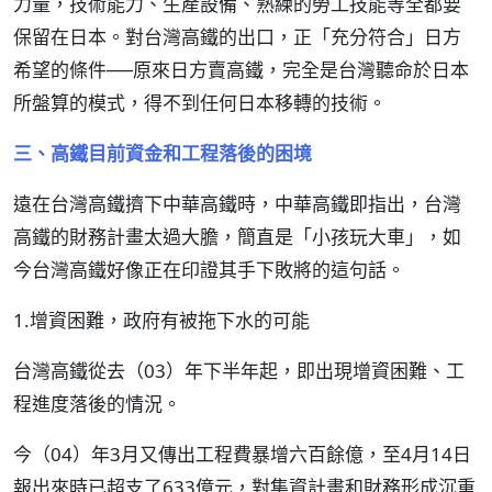
力量，技術能力、生產設備、熟練的勞工技能等全都要
保留在日本。對台灣高鐵的出口，正「充分符合」日方
希望的條件──原來日方賣高鐵，完全是台灣聽命於日本
所盤算的模式，得不到任何日本移轉的技術。
三、高鐵目前資金和工程落後的困境
遠在台灣高鐵擠下中華高鐵時，中華高鐵即指出，台灣
高鐵的財務計畫太過大膽，簡直是「小孩玩大車」，如
今台灣高鐵好像正在印證其手下敗將的這句話。
1.增資困難，政府有被拖下水的可能
台灣高鐵從去（03）年下半年起，即出現增資困難、工
程進度落後的情況。
今（04）年3月又傳出工程費暴增六百餘億，至4月14日
報出來時已超支了633億元，對集資計畫和財務形成沉重