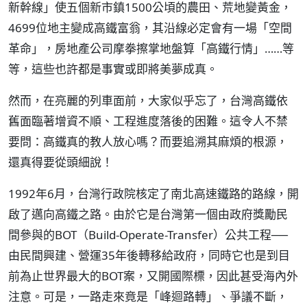
新幹線」使五個新市鎮1500公頃的農田、荒地變黃金，
4699位地主變成高鐵富翁，其沿線必定會有一場「空間
革命」，房地產公司摩拳擦掌地盤算「高鐵行情」……等
等，這些也許都是事實或即將美夢成真。
然而，在亮麗的列車面前，大家似乎忘了，台灣高鐵依
舊面臨著增資不順、工程進度落後的困難。這令人不禁
要問：高鐵真的教人放心嗎？而要追溯其麻煩的根源，
還真得要從頭細說！
1992年6月，台灣行政院核定了南北高速鐵路的路線，開
啟了邁向高鐵之路。由於它是台灣第一個由政府獎勵民
間參與的BOT（Build-Operate-Transfer）公共工程──
由民間興建、營運35年後轉移給政府，同時它也是到目
前為止世界最大的BOT案，又開國際標，因此甚受海內外
注意。可是，一路走來竟是「峰迴路轉」、爭議不斷，