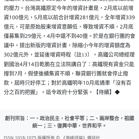
的壓力。台灣高鐵原定今年的增資計畫是，2月底以前增
資100億元，5月底以前合計增資281億元，全年增資339
億元，可是原始股東增資意願低，導致增資不順，2月底
僅募集到29億元，4月中還不到40億。於是在銀行團的會
議中，提出新版的增資計畫，除縮小今年的增資額度為
302億元外，並延後增資時程
。高鐵公司總經理
〔註13〕
劉國治4月14日乾脆在立法院講白了：高鐵現有資金只能
撐到7月，假使後續集資不順，聯貸銀行團就會停止撥
款，屆時只好停工；對於高鐵明年10月底通車「沒有百
分之百的把握」。這令政府十分緊張。
◆
【待續】
創刊宗旨：一、政治民主，社會平等；二、兩岸整合，祖國
統一；三、復興中華，世界和平。
ISSN 1018-1075 版權所有 © 《海峽評論》雜誌社