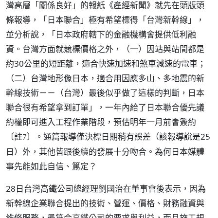
灣高層「關係良好」的報紙《產經新聞》就先在頭版頭
條報導，「日本聯合」極有希望標得「台灣新幹線」，
並分析說，「日本政府轄下的金融機構會提供低利融
資。台灣方面就競標價格之外，（一）因站與站間都是
約30公里的短距離，適合快速加速和煞車減速的電車；
（二）台灣地形像日本，適合用因應多山、多地震的新
幹線技術－－（台灣）最後似乎做了這樣的判斷，日本
聯合很有希望拿到訂單」，一年內給了日本聯合優先議
約權即可進入工程作業階段，預估明年一月前會簽約
。通篇報導僅決標日期稍有誤差（該報導說是25
〔註7〕
日）外，其他皆跟後續的發展十分吻合。為何日本媒體
事先能如此自信、篤定？
28日台灣高鐵公司總經理劉國治在董事會後表示，因為
新幹線企業聯合提出的技術、營運、價格、財務融資與
維修服務，最符合高鐵公司的要求與利益，而且施工規