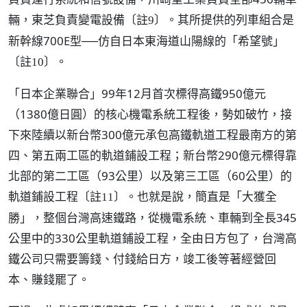
輛，東芝負責變電設備
。其所提供的列車組合是
〔註9〕
新幹線700E型──仿自日本東海道山陽線的「希望號」
。
〔註10〕
「日本企業聯合」99年12月首次標得高鐵950億元
（1380億日圓）的核心機電系統工程後，勢如破竹，接
下來陸續以新台幣300億元承包高鐵軌道工程最南方的第
四、第五兩工區的軌道鋪設工程；新台幣290億元標得靠
北部的第二工區（93公里）以及第三工區（60公里）的
軌道鋪設工程
。也就是說，簡直是「大獲全
〔註11〕
勝」，整個台灣高速鐵路，從機電系統、車輛到全長345
公里中的330公里軌道鋪設工程，全由日方包了，台灣高
鐵公司只需要籌錢、付錢給日方，竣工後等著經營回
本、賺錢罷了。