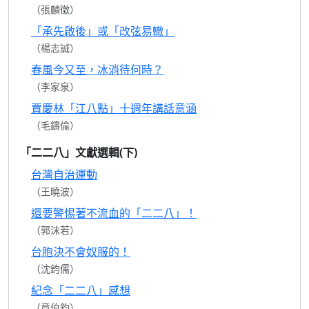
（張麟徵）
「承先啟後」或「改弦易轍」
（楊志誠）
春風今又至，冰消待何時？
（李家泉）
賈慶林「江八點」十週年講話意涵
（毛鑄倫）
「二二八」文獻選輯(下)
台灣自治運動
（王曉波）
還要警惕著不流血的「二二八」！
（郭沫若）
台胞決不會奴服的！
（沈鈞儒）
紀念「二二八」感想
（章伯鈞）