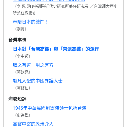
（李 恩 涵 (中研院近代史研究所兼任研究員 ／台灣師大歷史
所兼任教授)）
奉陪日本的纏鬥！
（劉實）
台灣事情
日本對「台灣高鐵」與「京滬高鐵」的運作
（李中邦）
取之有道 用之有方
（蔣欽堯）
超凡入聖的中國異議人士
（阿修伯）
海峽短評
1946年中華民國制憲時領土包括台灣
（史為鑑）
高寶中案的政治介入