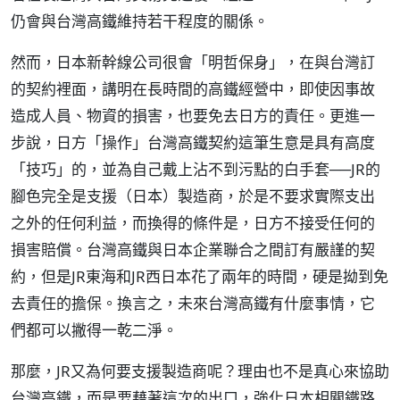
仍會與台灣高鐵維持若干程度的關係。
然而，日本新幹線公司很會「明哲保身」，在與台灣訂
的契約裡面，講明在長時間的高鐵經營中，即使因事故
造成人員、物資的損害，也要免去日方的責任。更進一
步說，日方「操作」台灣高鐵契約這筆生意是具有高度
「技巧」的，並為自己戴上沾不到污點的白手套──JR的
腳色完全是支援（日本）製造商，於是不要求實際支出
之外的任何利益，而換得的條件是，日方不接受任何的
損害賠償。台灣高鐵與日本企業聯合之間訂有嚴謹的契
約，但是JR東海和JR西日本花了兩年的時間，硬是拗到免
去責任的擔保。換言之，未來台灣高鐵有什麼事情，它
們都可以撇得一乾二淨。
那麼，JR又為何要支援製造商呢？理由也不是真心來協助
台灣高鐵，而是要藉著這次的出口，強化日本相關鐵路