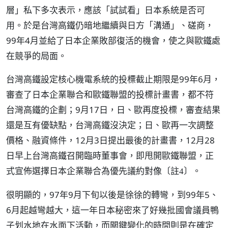
層」私下多次表示，應該「試試看」日本系統是否可
用。於是台灣高鐵仍暗地繼續與日方「溝通」、磋商，
99年4月並給了日本企業敗部復活的機會，使之與歐鐵處
在競爭的局面。
台灣高鐵設定核心機電系統的投標截止期限是99年6月，
審查了日本企業聯合和歐鐵聯盟的投標計畫書，都不符
台灣高鐵的企劃；9月17日，日、歐再度投標，審查結果
還是互有優缺點，台灣高鐵沒決定；日、歐再一次調整
價格、融資條件，12月3日提出最後的計畫書，12月28
日早上台灣高鐵召開臨時董事會，即甩開歐鐵聯盟，正
式宣佈選擇日本企業聯合為優先議約對像
。
〔註4〕
很明顯的，97年9月下旬以後是徐徐的轉彎，到99年5、
6月起越彎越大，這一年日本秘密來了好幾批國會議員鴨
子划水地在水面下活動，而關鍵變化的時間則是在確定