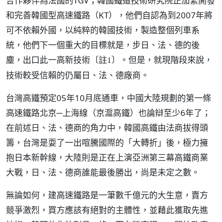
合作夥伴為法國的TGV；韓國鐵道技術研究院正加緊開發
和完善韓國型高速鐵路（KT），他們自認為到2007年將
可不依賴外國，以純粹的韓國技術，製造整個列車系
統，他們下一個重大的目標就是，步日、法、德的後
塵，出口此一高新技術
。但是，就現階段來說，
〔註1〕
技術較受信賴的仍屬日、法、德廠商。
台灣高鐵預定05年10月底通車，中國大陸規劃的第一條
高速鐵路北京─上海線（京滬高鐵）也論辯至少6年了；
在前述日、法、德商的角力中，韓國高鐵由法商拔得頭
籌，台灣是耍了一出喧騰國際的「大轉折」後，極力擁
抱日本新幹線，大陸則是正在上演亞洲第三幕高鐵商業
大戰，日、法、德商誰能最後勝出，尚是未定之數。
無論如何，建高速鐵路是一筆數千億元的大生意，賣方
競爭激烈，買方應該有絕對的主體性，並藉此獲取先進