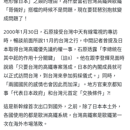
地形像日本」之類的理由，為什麼當初台灣高鐵與歐鐵
「哥倆好」搭檔的時候不是問題，現在要琵琶別抱就變
成問題了！
2000年1月30日，石原接受台灣中天有線電視的專訪
時，暢談前面所說11月的台灣之行，中間記者曾提及日
本取得台灣高鐵優先議約權一事，石原透露「李總統在
其中起的作用十分關鍵」
。他在跟李登輝見面時
〔註8〕
說過「只要台灣的高鐵專案落成，日本的內閣成員就可
以正式訪問台灣，到台灣來參加剪綵儀式。」同時，
「兩國國民的感情也會因此而加深」。地方官東京都知
事「代表日本政府」和台灣元首定「交換條件」?!
這是新幹線首次出口到國外，之前，除了日本本土外，
各國使用的都是歐洲高鐵系統，台灣高鐵案是歐鐵第一
次在海外市場落敗。