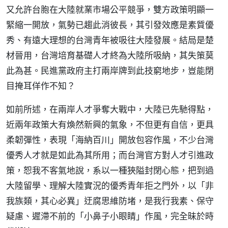
又允許台胞在大陸就業市場公平競爭，雙方政策明顯一
緊縮一開放，氣勢已趨此消彼長，其引發效應是素質優
秀、有遠大理想的台灣青年被吸往大陸發展。結局是楚
材晉用，台灣培育基礎人才終為大陸所吸納，其失策莫
此為甚。民進黨政府主打兩岸牌到此技窮地步，豈能閉
目掩耳佯作不知？
如前所述，在兩岸人才爭奪大戰中，大陸已先馳得點，
近兩年政策大有煥然新興的氣象，不但更有自信，更具
柔韌彈性，表現「海納百川」開放包容作風，不少台灣
優秀人才就是如此為其所用；而台灣官方對人才引進政
策，恕我不客氣地說，系以一種狹隘封閉心態，把到過
大陸留學、理解大陸實況的優秀青年拒之門外，以「非
我族類，其心必異」迂腐思維防堵，是我行我素、保守
疑慮、遲滯不前的「小鼻子小眼睛」作風，完全昧於時