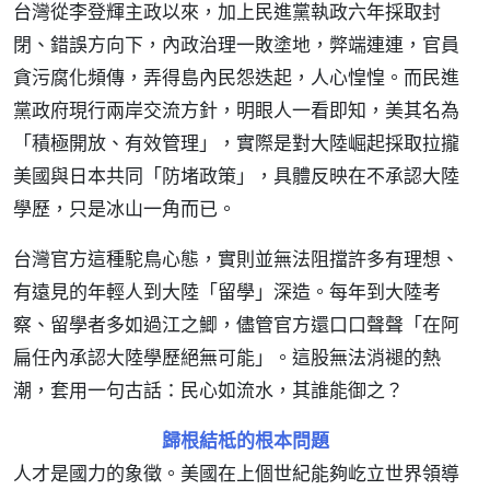
台灣從李登輝主政以來，加上民進黨執政六年採取封
閉、錯誤方向下，內政治理一敗塗地，弊端連連，官員
貪污腐化頻傳，弄得島內民怨迭起，人心惶惶。而民進
黨政府現行兩岸交流方針，明眼人一看即知，美其名為
「積極開放、有效管理」，實際是對大陸崛起採取拉攏
美國與日本共同「防堵政策」，具體反映在不承認大陸
學歷，只是冰山一角而已。
台灣官方這種駝鳥心態，實則並無法阻擋許多有理想、
有遠見的年輕人到大陸「留學」深造。每年到大陸考
察、留學者多如過江之鯽，儘管官方還口口聲聲「在阿
扁任內承認大陸學歷絕無可能」。這股無法消褪的熱
潮，套用一句古話：民心如流水，其誰能御之？
歸根結柢的根本問題
人才是國力的象徵。美國在上個世紀能夠屹立世界領導