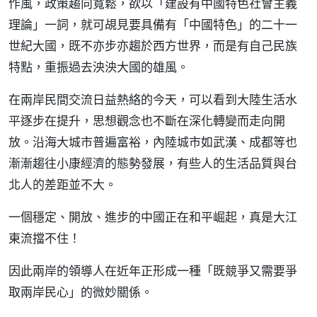
作風，政策趨向寬鬆，欲以「建設有中國特色社會主義
理論」一詞，就可覘見要具備有「中國特色」的二十一
世紀大國，既不亦步亦趨於西方世界，而是有自己民族
特點，重振過去泱泱大國的雄風。
在兩岸民間交流日益熱絡的今天，可以看到大陸生活水
平逐步在提升，思想觀念也不斷在深化轉變而走向開
放。沿海大城市普遍富裕，內陸城市如武漢、成都等也
漸漸趨往小康經濟的態勢發展，有些人的生活品質與台
北人的差距並不大。
一個穩定、開放、進步的中國正在和平崛起，真是大江
東流擋不住！
因此兩岸的領導人在近年正形成一種「既競爭又需要爭
取兩岸民心」的微妙關係。