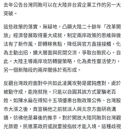
去年公告台灣同胞可以在大陸非台資企業工作的另一大
突破。
這些政策的落實，無疑地，凸顯大陸二十餘年「改革開
放」經濟發展取得重大成就，制定兩岸政策的思維與做
法有了新作風，即轉移焦點，降低與官方直接接觸，化
為主動出招，擴大層面與民間交流，爭取台胞民心。自
此，大陸主導兩岸攻防轉變策略，化為柔性靈活使力，
另一個新階段的兩岸關係於焉形成。
反觀台灣政府面對中共如此凌厲攻勢是遲鈍應對，處於
被動守成，能拖就拖，只能以自圓其說方式蒙騙老百
姓。如陳水扁在得知十五項優惠台胞政策公佈、台灣股
市大漲之後，竟宣稱他之前就派人與北京方面研商溝
通，彷彿他是幕後的推手。對於開放大陸同胞到台灣觀
光旅遊，民進黨政府或說要按指紋才能入境。這種歧視