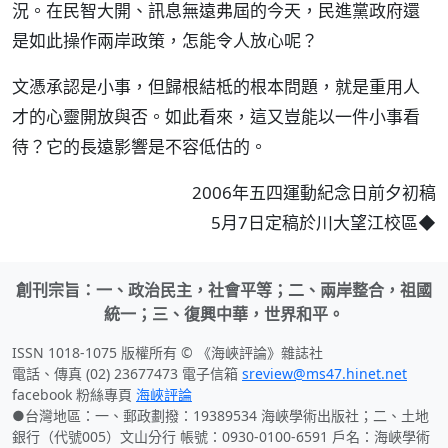
況。在民智大開、訊息無遠弗屆的今天，民進黨政府還
是如此操作兩岸政策，怎能令人放心呢？
文憑承認是小事，但歸根結柢的根本問題，就是重用人
才的心靈開放與否。如此看來，這又豈能以一件小事看
待？它的長遠影響是不容低估的。
2006年五四運動紀念日前夕初稿
5月7日定稿於川大望江校區◆
創刊宗旨：一、政治民主，社會平等；二、兩岸整合，祖國
統一；三、復興中華，世界和平。
ISSN 1018-1075 版權所有 © 《海峽評論》雜誌社
電話、傳真 (02) 23677473 電子信箱
sreview@ms47.hinet.net
facebook 粉絲專頁
海峽評論
●台灣地區：一、郵政劃撥：19389534 海峽學術出版社；二、土地
銀行（代號005）文山分行 帳號：0930-0100-6591 戶名：海峽學術