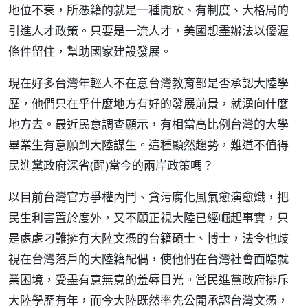
地位不衰，所憑籍的就是一種開放、有制度、大格局的
引進人才政策。只要是一流人才，美國想盡辦法以優渥
條件留住，幫助國家建設發展。
現在好多台灣年輕人不在意台灣教育部是否承認大陸學
歷，他們只在乎什麼地方有好的發展前景，就湧向什麼
地方去。最近民意調查顯示，有相當高比例台灣的大學
畢業生有意願到大陸謀生。這種顯然趨勢，難道不值得
民進黨政府深省(醒)當今的兩岸政策嗎？
以目前台灣官方爭權內鬥、貪污腐化風氣愈演愈熾，把
民生利害置於度外，又不願正視大陸已經崛起事實，只
是處處刁難擁有大陸文憑的台籍碩士、博士，法令也歧
視在台灣落戶的大陸籍配偶，使他們在台灣社會面臨就
業困境，受盡有意無意的羞辱目光。當民進黨政府排斥
大陸學歷有年，而今大陸既然率先公開承認台灣文憑，