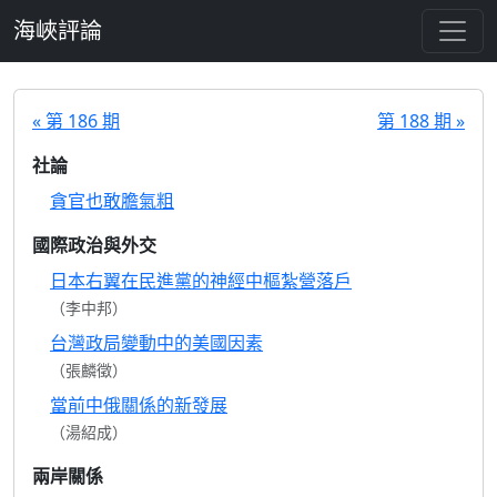
跳至主要內容
海峽評論
« 第 186 期
第 188 期 »
社論
貪官也敢膽氣粗
國際政治與外交
日本右翼在民進黨的神經中樞紮營落戶
（李中邦）
台灣政局變動中的美國因素
（張麟徵）
當前中俄關係的新發展
（湯紹成）
兩岸關係