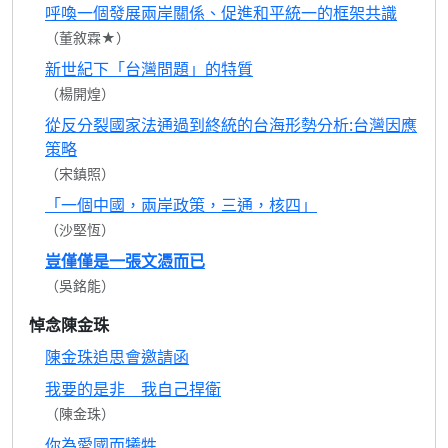
呼喚一個發展兩岸關係、促進和平統一的框架共識
（董敘霖★）
新世紀下「台灣問題」的特質
（楊開煌）
從反分裂國家法通過到終統的台海形勢分析:台灣因應
策略
（宋鎮照）
「一個中國，兩岸政策，三通，核四」
（沙堅恆）
豈僅僅是一張文憑而已
（吳銘能）
悼念陳金珠
陳金珠追思會邀請函
我要的是非 我自己捍衛
（陳金珠）
你為愛國而犧牲