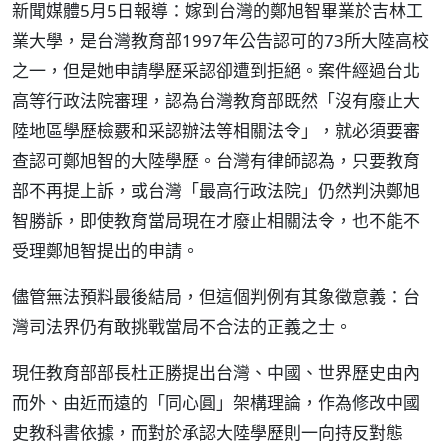
新聞媒體5月5日報導：嫁到台灣的鄭旭智畢業於吉林工
業大學，是台灣教育部1997年公告認可的73所大陸高校
之一，但是她申請學歷采認卻遭到拒絕。案件經過台北
高等行政法院審理，認為台灣教育部既然「沒有廢止大
陸地區學歷檢覈和采認辦法等相關法令」，就必須要審
查認可鄭旭智的大陸學歷。台灣有律師認為，只要教育
部不再提上訴，或台灣「最高行政法院」仍然判決鄭旭
智勝訴，即使教育當局現在才廢止相關法令，也不能不
受理鄭旭智提出的申請。
儘管無法預料最後結局，但這個判例有其象徵意義：台
灣司法界仍有敢挑戰當局不合法的正義之士。
現任教育部部長杜正勝提出台灣、中國、世界歷史由內
而外、由近而遠的「同心圓」架構理論，作為修改中國
史教科書依據，而對於承認大陸學歷則一向持反對態