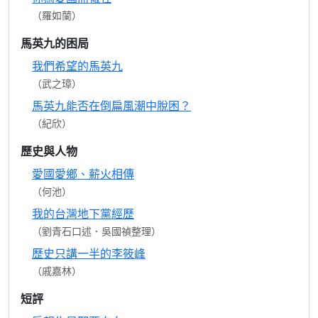
（羅如蘭）
馬英九的困局
我們希望的馬英九
（武之璋）
馬英九能否在倒扁風潮中脫困？
（紀欣）
歷史與人物
愛國愛鄉、薪火相傳
（何池）
我的台灣地下黨經歷
（劉青石口述．吳國禎整理）
歷史只講一半的李筱峰
（戚嘉林）
短評