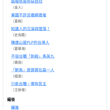
扁報告是邪惡自白
（金人）
美國不許呂擔綱善後
（夏桐）
知識人的沉淪與墮落！
（史為鑑）
陳唐山是PLP的台灣人
（夏華海）
不容台獨「刺殺」馬英九
（壽翁）
「駙馬」原罪罪在扁一人
（瘦叟）
只能台獨，哪有民主
（王新偉）
編後
編後