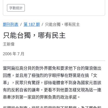
字數統計
期刊列表
第 187 期
只能台獨，哪有民主
只能台獨，哪有民主
王新偉
2006 年 7 月
當阿扁拉高分貝的對外界罷免和要求他下台的聲浪做出
回應，並且用了極強烈的字眼抨擊在野黨是在搞「文
革」，民眾只有驚訝，卻絲毫體會不到身為國家元首該
有的反躬自省的謙卑，更看不到他要怎樣兌現為這一連
串牽涉到第一家庭的弊案負責的政治承諾。