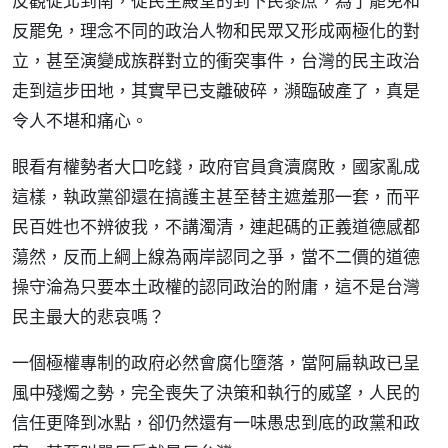
反觀從北到南，從民主殿堂的到下民黎庶，為了罷免和
反罷免，理念不同的政治人物和民眾又形成兩極化的對
立，甚至演變成族群對立的衝突事件，台灣的民主政治
走到這步田地，其實早已支離破碎，瀕臨破產了，真是
令人不堪和痛心。
眼看有權勢者大口吃錢，政府官員貪瀆腐敗，國家亂成
這樣，執政黨卻還在搞護主甚至替主遮羞那一套，而平
民百姓也不辨彼我，不講濁清，連起碼的正義道德感都
蕩然，反而上綱上線為兩岸認同之爭，當不二價的道德
操守淪為只要本土政權的認同政治的附庸，這不是台灣
民主最大的悲哀嗎？
一個極權專制的政府必然會腐化墮落，當阿扁執政已呈
風中殘燭之勢，完全喪失了決策和執行的威望，人民的
信任更降到冰點，卻仍然還有一味愚忠到底的政黨和政