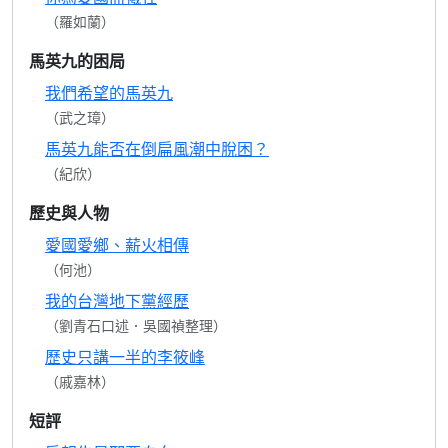
（羅如蘭）
馬英九的困局
我們希望的馬英九
（武之璋）
馬英九能否在倒扁風潮中脫困？
（紀欣）
歷史與人物
愛國愛鄉、薪火相傳
（何池）
我的台灣地下黨經歷
（劉青石口述．吳國禎整理）
歷史只講一半的李筱峰
（戚嘉林）
短評