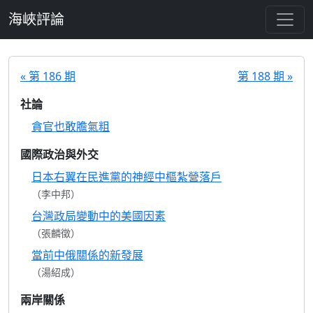
跳至主要內容
海峽評論
« 第 186 期
第 188 期 »
社論
貪官也敢膽氣粗
國際政治與外交
日本右翼在民進黨的神經中樞紮營落戶
（李中邦）
台灣政局變動中的美國因素
（張麟徵）
當前中俄關係的新發展
（湯紹成）
兩岸關係