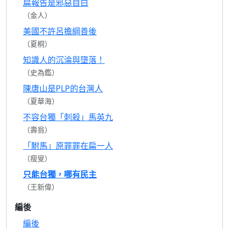
扁報告是邪惡自白
（金人）
美國不許呂擔綱善後
（夏桐）
知識人的沉淪與墮落！
（史為鑑）
陳唐山是PLP的台灣人
（夏華海）
不容台獨「刺殺」馬英九
（壽翁）
「駙馬」原罪罪在扁一人
（瘦叟）
只能台獨，哪有民主
（王新偉）
編後
編後