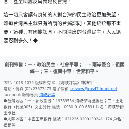
客，甚至叫囂反扁就是反台灣。
這一切只會讓有良知的人對台灣的民主政治更加失望，
難道台灣民主就只有所謂的台獨認同，其他統統都不重
要，這種只有國族認同，不問清廉的台灣民主，人民還
要忍耐多久！◆
創刊宗旨：一、政治民主，社會平等；二、兩岸整合，祖國
統一；三、復興中華，世界和平。
ISSN 1018-1075 版權所有 © 《海峽評論》雜誌社
電話、傳真 (02) 23677473 電子信箱
sreview@ms47.hinet.net
facebook 粉絲專頁
海峽評論
●台灣地區：一、郵政劃撥：19389534 海峽學術出版社；二、土地
銀行（代號005）文山分行 帳號：0930-0100-6591 戶名：海峽學術
出版社
●大陸地區：中國工商銀行 帳號：621226 02001392411174 戶名：
福蜀涛