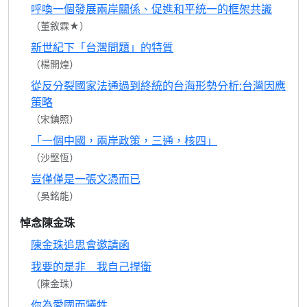
呼喚一個發展兩岸關係、促進和平統一的框架共識
（董敘霖★）
新世紀下「台灣問題」的特質
（楊開煌）
從反分裂國家法通過到終統的台海形勢分析:台灣因應
策略
（宋鎮照）
「一個中國，兩岸政策，三通，核四」
（沙堅恆）
豈僅僅是一張文憑而已
（吳銘能）
悼念陳金珠
陳金珠追思會邀請函
我要的是非 我自己捍衛
（陳金珠）
你為愛國而犧牲