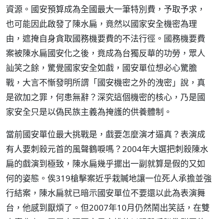
資源。國安預算成為全國最大一筆特別費，予取予求，
也可能因此啟發了陳水扁，竟然以國家安全機密為理
由，遮掩自身貪取國務機要費的不法行徑。國務機要費
案被陳水扁國安化之後，竟成為台獨反華的功勞，眾人
訕笑之餘，驚覺國家安全如戲，國安單位想必心驚膽
戰，大言不慚發明所謂「國安機密之外的洩密」說，真
是欲加之罪，何患無辭？深究這個機密的核心，乃是國
家安全只是以偽民族主義為掩護的供養體制。
當前國安單位最大挑戰是，戲要怎麼演才逼真？表演成
有人要刺殺元首的風聲鶴唳嗎？2004年大選把刺殺陳水
扁的戲演到極致，陳水扁幾乎擺出一副就算是假的又如
何的姿態。俟319槍擊案近乎栽贓地讓一位死人承擔並強
行結案，陳水扁就已暗示國安單位不要還以此為表演舞
台，他感到厭煩了。但2007年10月仍然鬧出笑話，在雙