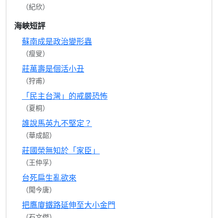
（紀欣）
海峽短評
蘇南成是政治變形蟲
（瘦叟）
莊萬壽是個活小丑
（狩甫）
「民主台灣」的戒嚴恐怖
（夏桐）
誰說馬英九不堅定？
（華成韶）
莊國榮無知於「家臣」
（王仲孚）
台死扁生亂欲來
（聞今唐）
把鷹廈鐵路延伸至大小金門
（石文傑）