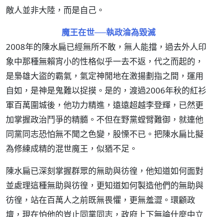
敵人並非大陸，而是自己。
魔王在世──執政淪為毀滅
2008年的陳水扁已經無所不敢，無人能擋，過去外人印
象中那種無賴宵小的性格似乎一去不返，代之而起的，
是梟雄大盜的霸氣，氣定神閒地在激揚劃指之間，運用
自如，是神是鬼難以捉摸。是的，渡過2006年秋的紅衫
軍百萬圍城後，他功力精進，遠遠超越李登輝，已然更
加掌握政治鬥爭的精髓。不但在野黨螳臂難御，就連他
同黨同志恐怕無不聞之色變，股慄不已。把陳水扁比擬
為修練成精的混世魔王，似猶不足。
陳水扁已深刻掌握群眾的無助與彷徨，他知道如何面對
並處理這種無助與彷徨，更知道如何製造他們的無助與
彷徨，站在百萬人之前既無畏懼，更無羞澀。環顧政
壇，現在怕他的豈止同黨同志，政府上下無論什麼中立