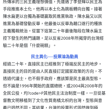
所傳承的三民主義理想價值，先遭遇了李登輝以民主為
手段推進本土化，他再以本土化為跳板轉向台獨，接著
陳水扁更以台獨為基礎贏取民進黨執政，陳水扁又以民
進黨為基礎發動反華，他最後以反華為藉口遂行的種族
主義獨裁統治。從當下這第二十年最後階段在陳水扁主
控下發生的熱門議題，足以反省2008年所揭穿的台灣經
驗二十年是個「什麼碗糕」。
民主異化──投票淪為動員
經過二十年，直接民主已經推到了極端反民主的地步。
直接民主的目的是由人民直接訂定國家政策的方向，不
透過代議士，也不假手政府，應該算是民主最高型態。
但不論是1996年開始的直選總統，或2004與2008年的
全民公投，均?code>P其他民主法治制度一樣，一旦從基
督教文明移植到了文化性質南橘北枳的台灣，型態與意
義已迥然不同。其結果，台灣的投票形式固然做到極