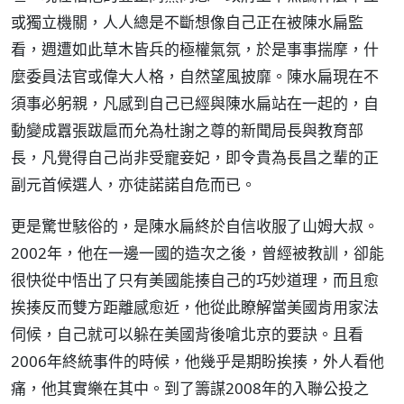
或獨立機關，人人總是不斷想像自己正在被陳水扁監
看，週遭如此草木皆兵的極權氣氛，於是事事揣摩，什
麼委員法官或偉大人格，自然望風披靡。陳水扁現在不
須事必躬親，凡感到自己已經與陳水扁站在一起的，自
動變成囂張跋扈而允為杜謝之尊的新聞局長與教育部
長，凡覺得自己尚非受寵妾妃，即令貴為長昌之輩的正
副元首候選人，亦徒諾諾自危而已。
更是驚世駭俗的，是陳水扁終於自信收服了山姆大叔。
2002年，他在一邊一國的造次之後，曾經被教訓，卻能
很快從中悟出了只有美國能揍自己的巧妙道理，而且愈
挨揍反而雙方距離感愈近，他從此瞭解當美國肯用家法
伺候，自己就可以躲在美國背後嗆北京的要訣。且看
2006年終統事件的時候，他幾乎是期盼挨揍，外人看他
痛，他其實樂在其中。到了籌謀2008年的入聯公投之