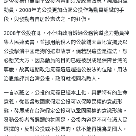
是否投票也無關乎公投內容而涉及政黨效忠，純屬組織
動員。2008年的公投更加凸顯公投作為動員組織的手
段，與發動者自居於憲法之上的狂傲。
2008年公投在即，不但由政府透過公務管道強力動員搜
集人民連署書，並挪用納稅人的公款鋪天蓋地宣揚要以
公投擊潰中國走狗的選舉故事。倘若說這些是違法，想
必貽笑大方，因為動員的目的已經被說成是保障台灣的
尊嚴，故其短期政治意義遠遠超過公投法的位階，用法
治思維評判台灣公投，政府就視同為敵人。
一言以蔽之，公投的意義已經本土化，具備特有的生命
意義，從基督教國家假定公投可以保障民權的意識形
態，發展成在台灣假定公投可以鞏固國權的意識形態。
發動公投者所醞釀的氛圍是，公投內容是不可任憑人民
選擇的，反對公投或不投票的，就不能再視為是國人，