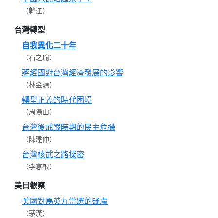
（韓江）
台灣轉型
自我異化二十年
（石之瑜）
蔣經國對台灣經濟發展的影響
（林金源）
轉型正義的時代困境
（周陽山）
台灣後戒嚴時期的民主危機
（陳建仲）
台灣核武之路探密
（李意根）
美日觀察
美國對馬英九當選的疑慮
（茅漢）