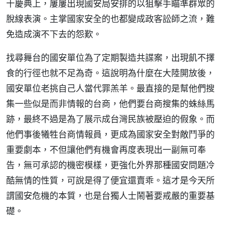
十慶典上，屢屢出現國安局安排的以狙擊手瞄準群眾的
脫線表演。主掌國家安全的也都變成政客訟師之流，難
免造成演不下去的怨歎。
找尋舞台的國安單位為了定期製造共諜案，出現飢不擇
食的行徑也就不足為奇。這說明為什麼在大陸開放後，
國安單位老挑自己人當代罪羔羊。最直接的是幫他們搜
集一些似是而非情報的台商，他們要台商搜集的蛛絲馬
跡，最終不過是為了展示成台灣民族被壓迫的假象。而
他們事後犧牲台商情報員，更成為國家安全對敵鬥爭的
重要劇本，不但讓他們有機會再度表現出一副無可奉
告，無可承認的機密模樣，更強化外界那種國安問題冷
酷無情的性質，可說是得了便宜還賣乖。這才是今天所
謂國安危機的本質，也是台獨人士鬧著要戒嚴的重要基
礎。