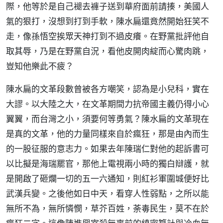
際，他等於是自己褪去褲子送到華府面前請揍，美國人
氣的狠打，沒想到打到手軟，陳水扁還竟然開始狂笑不
走，像孫悟空挨眾天神打到不過皮癢。在野黨批評他自
取其辱，乃是在野黨自況，看他皮開肉綻而心驚肉跳，
豈知他樂此不疲？
陳水扁的文革段數曾被各方嘲笑，認為是小兒科，實在
大謬。以大陸之大，在文革期間力抗帝國主義仍得小心
翼翼，而台灣之小，須要何等勇氣？陳水扁的文革現在
是真的文革，他的力量同樣來自於瘋狂，那是由內而生
的一股征服的意志力。如果去年陳瑞仁對他的起訴書可
以比擬是海瑞罷官，那他上電視兩小時的獨白辯護，就
是開啟了砸爛一切的五一六通知，則紅衫軍圍城便好比
武漢兵變。之後他如日中天，看穿人性弱點，之所以能
無所不為，無所憐憫，草芥百姓，荼毒民生，莫不在於