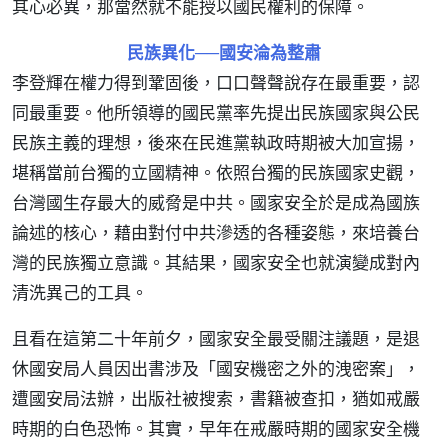
其心必異，那當然就不能授以國民權利的保障。
民族異化──國安淪為整肅
李登輝在權力得到鞏固後，口口聲聲說存在最重要，認
同最重要。他所領導的國民黨率先提出民族國家與公民
民族主義的理想，後來在民進黨執政時期被大加宣揚，
堪稱當前台獨的立國精神。依照台獨的民族國家史觀，
台灣國生存最大的威脅是中共。國家安全於是成為國族
論述的核心，藉由對付中共滲透的各種姿態，來培養台
灣的民族獨立意識。其結果，國家安全也就演變成對內
清洗異己的工具。
且看在這第二十年前夕，國家安全最受關注議題，是退
休國安局人員因出書涉及「國安機密之外的洩密案」，
遭國安局法辦，出版社被搜索，書籍被查扣，猶如戒嚴
時期的白色恐怖。其實，早年在戒嚴時期的國家安全機