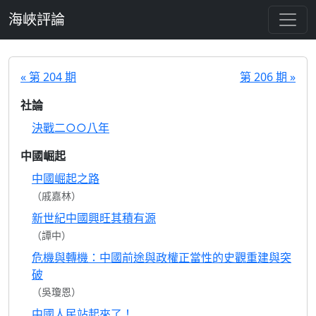
跳至主要內容
海峽評論
« 第 204 期
第 206 期 »
社論
決戰二○○八年
中國崛起
中國崛起之路
（戚嘉林）
新世紀中國興旺其積有源
（譚中）
危機與轉機：中國前途與政權正當性的史觀重建與突
破
（吳瓊恩）
中國人民站起來了！