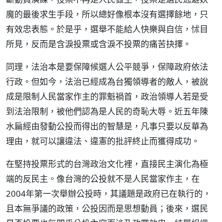
魔的最後求生手段，所以總好像根本沒有選擇餘地，只
有效忠表態。於是乎，選舉不能給人快樂與自信，怵目
所見，反而是含淚投票或含淚不投票的痛苦抉擇。
同理，法治本是要保障候選人公平競爭，保障政府依法
行政。但如今，法治已經成為台獨領導者的敵人，被說
成是限制人民當家作主的罪魁禍首，政治領導人若是受
到法治限制，被他們認為是人民的奇恥大辱。近五年陳
水扁經由發動公投而得出的智慧是，凡事只要以反華為
理由，就可以讓違法、違憲的批評終止而獲得成功。
在堅持投票形式的台灣政治文化裡，直接民主演化為極
端的反民主。像台灣的公投就不是人民當家作主，在
2004年第一次舉辦公投時，其議題是政府已在執行的，
且本無爭議的政策，公投因而是思想動員；後來，選民