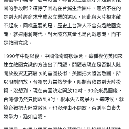
國的手段呢？這除了因為在台獨生活圈中，無所不在的
是到大陸經商求學成家立業的選民，因此與大陸根本敵
不起來，同樣重要的是，歷史上台灣人不曾有過敵國意
識，就連兩蔣時代，對大陸充其量也是內戰意識，而不
是敵國意識。
1990年中期以後，中國像奇跡般崛起，這種模仿美國來
建立敵國意識的方法出了問題，問題表現在是否對大陸
開放投資更高層次的晶圓技術。美國把大陸當敵國，所
以限制開放，台獨勢力當然學步，限制台積電到大陸投
資。沒想到，現在美國決定開放12吋、90奈米晶圓廠，
台灣卻仍然只開放到8吋，根本失去競爭力。這時候，就
算台獨把大陸當敵國，也沒理由不開放，否則平白喪失
競爭力，猶如自戕。