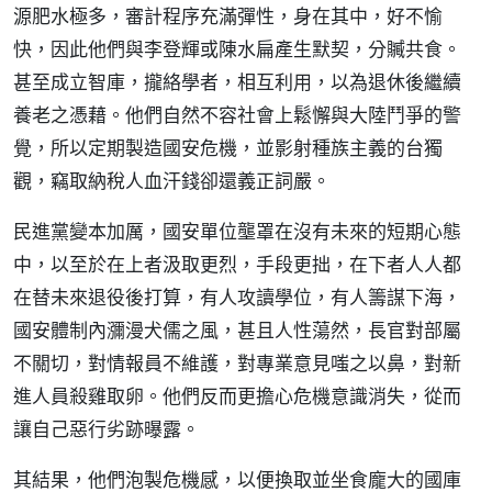
源肥水極多，審計程序充滿彈性，身在其中，好不愉
快，因此他們與李登輝或陳水扁產生默契，分贓共食。
甚至成立智庫，攏絡學者，相互利用，以為退休後繼續
養老之憑藉。他們自然不容社會上鬆懈與大陸鬥爭的警
覺，所以定期製造國安危機，並影射種族主義的台獨
觀，竊取納稅人血汗錢卻還義正詞嚴。
民進黨變本加厲，國安單位壟罩在沒有未來的短期心態
中，以至於在上者汲取更烈，手段更拙，在下者人人都
在替未來退役後打算，有人攻讀學位，有人籌謀下海，
國安體制內瀰漫犬儒之風，甚且人性蕩然，長官對部屬
不關切，對情報員不維護，對專業意見嗤之以鼻，對新
進人員殺雞取卵。他們反而更擔心危機意識消失，從而
讓自己惡行劣跡曝露。
其結果，他們泡製危機感，以便換取並坐食龐大的國庫