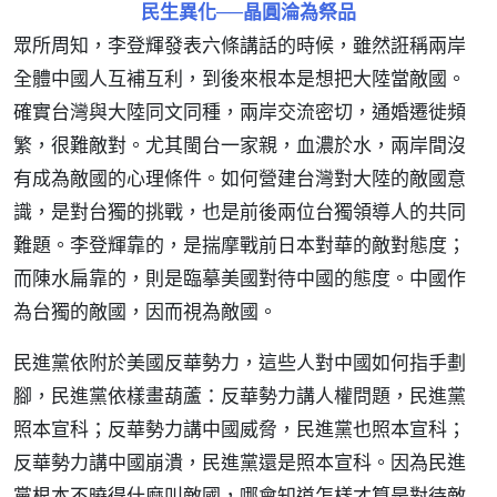
民生異化──晶圓淪為祭品
眾所周知，李登輝發表六條講話的時候，雖然誑稱兩岸
全體中國人互補互利，到後來根本是想把大陸當敵國。
確實台灣與大陸同文同種，兩岸交流密切，通婚遷徙頻
繁，很難敵對。尤其閩台一家親，血濃於水，兩岸間沒
有成為敵國的心理條件。如何營建台灣對大陸的敵國意
識，是對台獨的挑戰，也是前後兩位台獨領導人的共同
難題。李登輝靠的，是揣摩戰前日本對華的敵對態度；
而陳水扁靠的，則是臨摹美國對待中國的態度。中國作
為台獨的敵國，因而視為敵國。
民進黨依附於美國反華勢力，這些人對中國如何指手劃
腳，民進黨依樣畫葫蘆：反華勢力講人權問題，民進黨
照本宣科；反華勢力講中國威脅，民進黨也照本宣科；
反華勢力講中國崩潰，民進黨還是照本宣科。因為民進
黨根本不曉得什麼叫敵國，哪會知道怎樣才算是對待敵