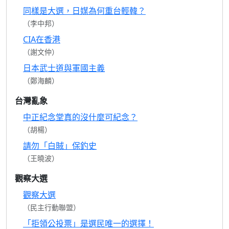
同樣是大選，日媒為何重台輕韓？
（李中邦）
CIA在香港
（謝文仲）
日本武士道與軍國主義
（鄭海麟）
台灣亂象
中正紀念堂真的沒什麼可紀念？
（胡楊）
請勿「白賊」保釣史
（王曉波）
觀察大選
觀察大選
（民主行動聯盟）
「拒領公投票」是選民唯一的選擇！