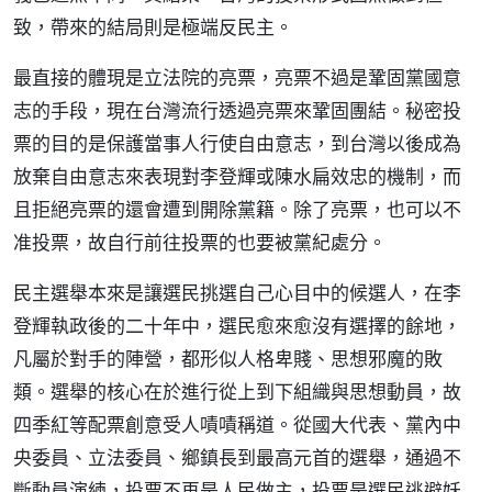
致，帶來的結局則是極端反民主。
最直接的體現是立法院的亮票，亮票不過是鞏固黨國意
志的手段，現在台灣流行透過亮票來鞏固團結。秘密投
票的目的是保護當事人行使自由意志，到台灣以後成為
放棄自由意志來表現對李登輝或陳水扁效忠的機制，而
且拒絕亮票的還會遭到開除黨籍。除了亮票，也可以不
准投票，故自行前往投票的也要被黨紀處分。
民主選舉本來是讓選民挑選自己心目中的候選人，在李
登輝執政後的二十年中，選民愈來愈沒有選擇的餘地，
凡屬於對手的陣營，都形似人格卑賤、思想邪魔的敗
類。選舉的核心在於進行從上到下組織與思想動員，故
四季紅等配票創意受人嘖嘖稱道。從國大代表、黨內中
央委員、立法委員、鄉鎮長到最高元首的選舉，通過不
斷動員演練，投票不再是人民做主，投票是選民逃避妖