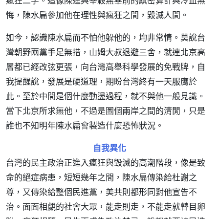
瘋狂二字。這像陳進興宰殺無辜前的縝密算計與冷血無
悔，陳水扁參加他在理性與瘋狂之間，毀滅人間。
如今，認識陳水扁而不怕他躲他的，均非常情。莫說台
灣朝野兩黨手足無措，山姆大叔退避三舍，就連北京高
層都已經改弦更張，向台灣高舉科學發展的免戰牌，自
我提醒說，發展是硬道理，期盼台灣終有一天服膺於
此。至於中間是個什麼動盪過程，就不與他一般見識。
當下北京所求無他，不過是圖個兩岸之間的清閒，只是
誰也不知明年陳水扁會製造什麼恐怖狀況。
自我異化
台灣的民主政治正進入瘋狂與毀滅的高潮階段，像是致
命的絕症病患，短短幾年之間，陳水扁傳染給杜謝之
尊，又傳染給整個民進黨，美共則都形同對他宣告不
治。面面相覷的社會大眾，能走則走，不能走就瞽目卵