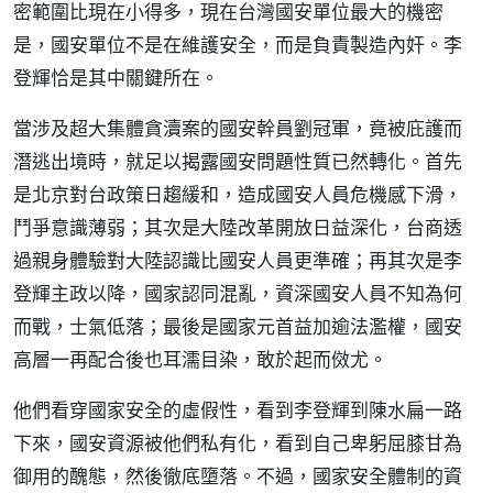
密範圍比現在小得多，現在台灣國安單位最大的機密
是，國安單位不是在維護安全，而是負責製造內奸。李
登輝恰是其中關鍵所在。
當涉及超大集體貪瀆案的國安幹員劉冠軍，竟被庇護而
潛逃出境時，就足以揭露國安問題性質已然轉化。首先
是北京對台政策日趨緩和，造成國安人員危機感下滑，
鬥爭意識薄弱；其次是大陸改革開放日益深化，台商透
過親身體驗對大陸認識比國安人員更準確；再其次是李
登輝主政以降，國家認同混亂，資深國安人員不知為何
而戰，士氣低落；最後是國家元首益加逾法濫權，國安
高層一再配合後也耳濡目染，敢於起而傚尤。
他們看穿國家安全的虛假性，看到李登輝到陳水扁一路
下來，國安資源被他們私有化，看到自己卑躬屈膝甘為
御用的醜態，然後徹底墮落。不過，國家安全體制的資