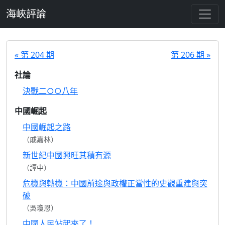
跳至主要內容
海峽評論
« 第 204 期
第 206 期 »
社論
決戰二○○八年
中國崛起
中國崛起之路
（戚嘉林）
新世紀中國興旺其積有源
（譚中）
危機與轉機：中國前途與政權正當性的史觀重建與突
破
（吳瓊恩）
中國人民站起來了！