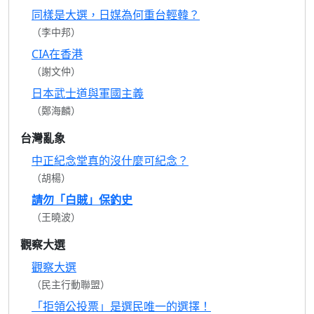
同樣是大選，日媒為何重台輕韓？
（李中邦）
CIA在香港
（謝文仲）
日本武士道與軍國主義
（鄭海麟）
台灣亂象
中正紀念堂真的沒什麼可紀念？
（胡楊）
請勿「白賊」保釣史
（王曉波）
觀察大選
觀察大選
（民主行動聯盟）
「拒領公投票」是選民唯一的選擇！