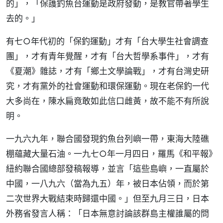
的」，「保護釣魚台運動是政府發動，是教官帶著學生
去的。」
有七○年代初的「保釣運動」才有「台大學生社會調查
團」，才有青年覺醒，才有「台大哲學系事件」，才有
《夏潮》雜誌，才有「鄉土文學論戰」，才有台灣史研
究，才有黨外的社會運動和環保運動。現在老保釣一代
大多尚在，陳水扁竟敢如此信口雌黃，故不能不有所說
明。
一九六九年，聯合國發現釣魚台列嶼一帶，東海大陸礁
棚蘊藏大量石油。一九七○年一月四日，羅馬《和平報》
紐約聯合國總部發稿報導，並言「這些島嶼，一直屬於
中國，一八九六（當為九五）年，被日本佔領，而於第
二次世界大戰結束時歸還中國。」但至九月三日，日本
外務省發言人稱：「日本無意討論該群島主權誰屬的問