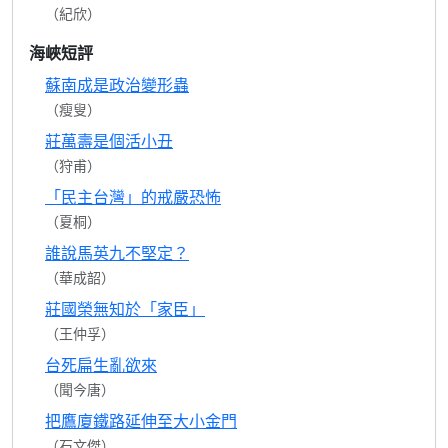
（紀欣）
海峽短評
蘇南成是政治變形蟲
（瘦叟）
莊萬壽是個活小丑
（狩甫）
「民主台灣」的戒嚴恐怖
（夏桐）
誰說馬英九不堅定？
（華成韶）
莊國榮無知於「家臣」
（王仲孚）
台死扁生亂欲來
（聞今唐）
把鷹廈鐵路延伸至大小金門
（石文傑）