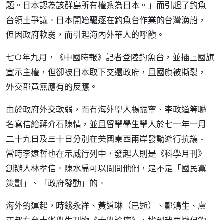
題。日本認為該群島所有權系為日本。」而引起了釣魚
台領土爭議。日本開始驅逐在釣魚台作業的台灣漁船，
但因政府軟弱，而引起海內外華人的呼籲。
七○年九月，《中國時報》記者登陸釣魚台，並插上國旗
宣示主權，但卻被日本取下交還政府，且國旗被撕裂，
外交部竟無應有的反應。
由於政府外交軟弱，而有海外學人楊振寧、李政道等聯
名寫信給蔣介石陳情，並且留學學生學人於七一年一月
二十九日及三十日分別在美國東西兩岸發動遊行抗議。
當時李遠哲也在示威行列中，發起人則是《科學月刊》
創辦人林孝信。陳水扁可以問問他們，是不是「國民黨
策劃」、「政府發動」的。
海外釣運起，時錢永祥、黃道琳（已逝）、鄭鴻生、盧