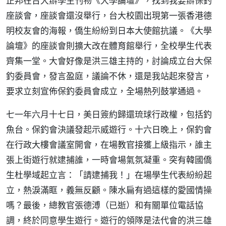
正邦在台大辦學生刊物《大學論壇》，找到我要辦保釣
座談會，座談會還沒舉行，台大校園出現第一張香港德
明校友會的海報，僑生紛紛到日本大使館抗議。《大學
論壇》的座談會則擴大改在體育館舉行，全校學生代表
齊集一堂。大會好像是洪三雄主持的，討論成立台大保
釣委員會，發言盈庭，議論不休，還是我站起來發言，
要求立刻宣佈保釣委員會成立，全場熱列鼓掌通過。
七一年六月十七日，美日簽約歸還琉球行政權，包括釣
魚台。保釣會決議發起示威遊行。十六日晚上，保釣會
在行政大樓會議室開會，在場教官接獲上級指示，誰主
張上街遊行就逮捕誰，一時會場氣氛凝重。突有韓國僑
生杜學域起立言：「請逮捕我！」在場學生代表紛紛起
立，熱淚滿眶，義無反顧。陳水扁有過這樣的愛國情操
嗎？最後，總教官張德溥（已逝）和有關單位電話協
調，終於同意學生遊行。遊行的領隊是法代會的洪三雄