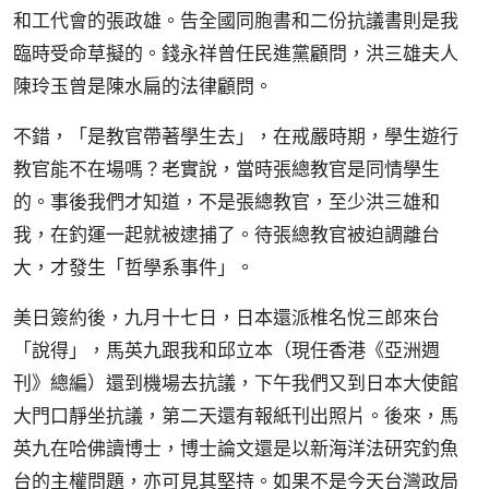
和工代會的張政雄。告全國同胞書和二份抗議書則是我
臨時受命草擬的。錢永祥曾任民進黨顧問，洪三雄夫人
陳玲玉曾是陳水扁的法律顧問。
不錯，「是教官帶著學生去」，在戒嚴時期，學生遊行
教官能不在場嗎？老實說，當時張總教官是同情學生
的。事後我們才知道，不是張總教官，至少洪三雄和
我，在釣運一起就被逮捕了。待張總教官被迫調離台
大，才發生「哲學系事件」。
美日簽約後，九月十七日，日本還派椎名悅三郎來台
「說得」，馬英九跟我和邱立本（現任香港《亞洲週
刊》總編）還到機場去抗議，下午我們又到日本大使館
大門口靜坐抗議，第二天還有報紙刊出照片。後來，馬
英九在哈佛讀博士，博士論文還是以新海洋法研究釣魚
台的主權問題，亦可見其堅持。如果不是今天台灣政局