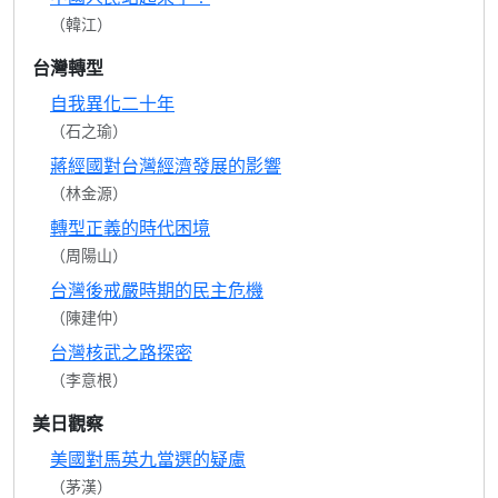
（韓江）
台灣轉型
自我異化二十年
（石之瑜）
蔣經國對台灣經濟發展的影響
（林金源）
轉型正義的時代困境
（周陽山）
台灣後戒嚴時期的民主危機
（陳建仲）
台灣核武之路探密
（李意根）
美日觀察
美國對馬英九當選的疑慮
（茅漢）