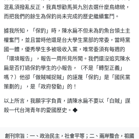
混亂須撥亂反正，我真想勸馬英九別去選什麼鳥總統，
而把我們的餘生為保釣尚未完成的歷史繼續奮鬥。
據我所知，「保釣」時，陳水扁不但未為釣魚台領土主
權奮鬥，並且當時他還是台大學生黨部的常委，當時黨
國一體，優秀學生多被吸收入黨，唯常委須有每週的
「環境報告」，報告一周所見所聞。我們還沒追究陳水
扁是否打過保釣學生的小報告，（不是「轉型正義」
嗎？）他卻「做賊喊捉賊」的誣蔑「保釣」是「國民黨
策劃的」，是「政府發動」的！
以上所言，我願字字負責，請陳水扁不要以「白賊」謀
殺一代台灣青年的愛國歷史。◆
創刊宗旨：一、政治民主，社會平等；二、兩岸整合，祖國