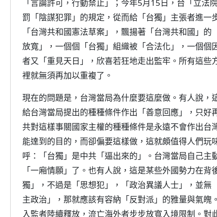
「言論許可，行動禁止」；今年5月15日，台「立法
罰「陰謀犯罪」的規定，從而給「台獨」主張者進一
「台灣共和國憲法草案」，飄揚著「台灣共和國」的
放寬」，一個個「台獨」組織被「合法化」，一個個
者又「重見天日」，欣喜若狂地走出監牢。所有這些
裡就無須再加以重複了。
現在的問題是，台灣當局為什麼要這麼做。有人說，
給台灣當局提出的種種條件作出「善意回應」，只好
共對這樣事關國家主權的種種條件是永遠不會作出台
能達到的目的，而卻偏要這樣做，這就頗值得人們玩
呼：「台獨」是中共「逼出來的」。台灣當局自己主
「一廂情願」了。也有人說，這是某些外國勢力在背
獨」，不過是「思想犯」，「政治異議人士」，並無
主政治」，那就應該有容納「反對派」的雅量與氣魄
入監者陸續釋放，流亡海外者步步放寬入境限制。對