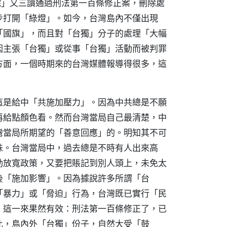
院」又三讀通過刑法第一百條修正案，刪除處
步打開「綠燈」。如今，台灣島內不僅出現
「國旗」，而且對「台獨」分子的處理「大幅
因主張「台獨」或從事「台獨」活動而被判罪
方面，一個時期來的台灣媒體報導得很多，這
這是給中「共施加壓力」。因為中共總是不願
再給點顏色看。然而台灣當局自己最清楚，中
灣當局所期望的「善意回應」的。明知其不可
味。台灣當局中，過去總是不時有人出來高
動放寬政策，又要把賬記到別人頭上，未免太
後「施加影響」。因為據說許多所謂「台
「暴力」或「脅迫」行為，台灣既已實行「民
。這一來果然有效：刑法第一百條修正了，已
此，島內外「台獨」份子，自然大受「鼓