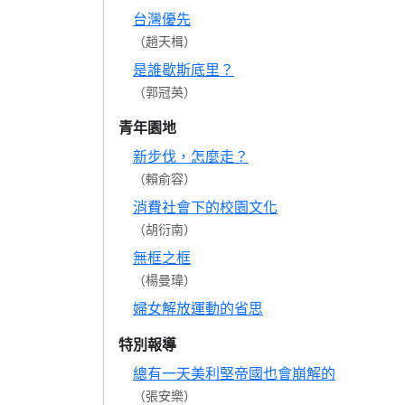
台灣優先
（趙天楫）
是誰歇斯底里？
（郭冠英）
青年園地
新步伐，怎麼走？
（賴俞容）
消費社會下的校園文化
（胡衍南）
無框之框
（楊曼瑋）
婦女解放運動的省思
特別報導
總有一天美利堅帝國也會崩解的
（張安樂）