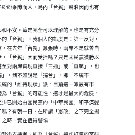
子紛紛乘隙而入，島內「台獨」聲浪因而也有
心和不安。這是完全可以理解的。也是有充分
外的「台獨」，我個人的態度是：第一反對，
望。在去年「台獨」囂張時，兩岸不是就曾自
步，「台獨」因而受挫嗎？只是國民黨獲勝以
甚至對兩岸實現直接「三通」或「直航」，也
獨」，到不如說是「獨台」，即「不統不
法統的「維持現狀」派。目前這一派最有市
變為「台獨」的可能性。這才是最大的危險。
至少已開始由國民黨的「中華民國」和平演變
了嗎？有朝一日，在所謂「憲改」之下完全揚
」之時。實在值得警惕。
的背後支持者，即為「台獨」撐腰打氣的某些