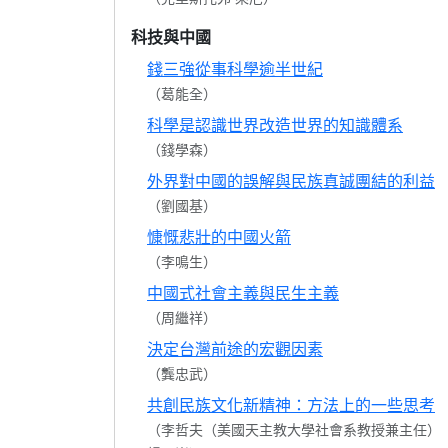
科技與中國
錢三強從事科學逾半世紀
（葛能全）
科學是認識世界改造世界的知識體系
（錢學森）
外界對中國的誤解與民族真誠團結的利益
（劉國基）
慷慨悲壯的中國火箭
（李鳴生）
中國式社會主義與民生主義
（周繼祥）
決定台灣前途的宏觀因素
（龔忠武）
共創民族文化新精神：方法上的一些思考
（李哲夫（美國天主教大學社會系教授兼主任）