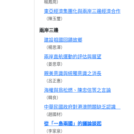
楊鳳崗）
東亞經濟集團化與兩岸三邊經濟合作
（陳玉璽）
兩岸三邊
建設祖國回饋故鄉
（楊思澤）
兩岸直航運動的評估與展望
（姜思章）
親美意識與統獨意識之消長
（呂正惠）
海權與翁松燃、陳忠信等之言論
（韓良）
中華民國政府對港澳問題缺乏認識
（趙國材）
從「一島兩國」的議論談起
（李家泉）