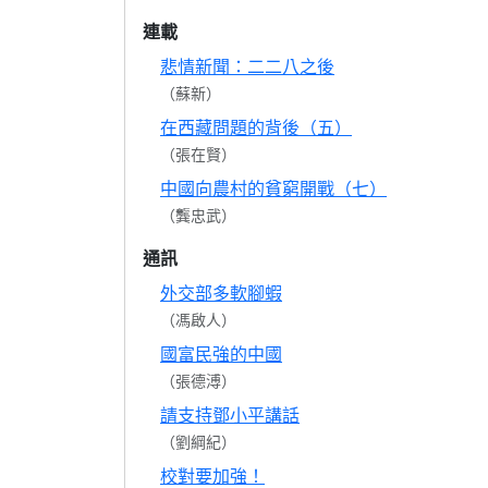
連載
悲情新聞：二二八之後
（蘇新）
在西藏問題的背後（五）
（張在賢）
中國向農村的貧窮開戰（七）
（龔忠武）
通訊
外交部多軟腳蝦
（馮啟人）
國富民強的中國
（張德溥）
請支持鄧小平講話
（劉綱紀）
校對要加強！