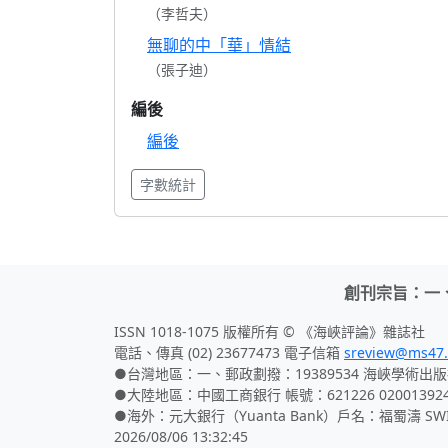
（李哲夫）
無聊的中「華」情結
（張子迪）
編後
編後
字數統計
創刊宗旨：一
ISSN 1018-1075 版權所有 © 《海峽評論》雜誌社
電話、傳真 (02) 23677473 電子信箱
sreview@ms47.
●台灣地區：一、郵政劃撥：19389534 海峽學術出版
●大陸地區：中國工商銀行 帳號：621226 02001392
●海外：元大銀行（Yuanta Bank）戶名：福蜀濤 SWIFT
2026/08/06 13:32:45