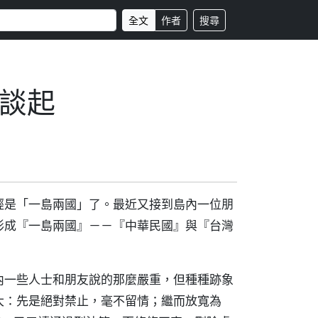
全文
作者
搜尋
談起
經是「一島兩國」了。最近又接到島內一位朋
形成『一島兩國』－－『中華民國』與『台灣
內一些人士和朋友說的那麼嚴重，但種種跡象
大：先是絕對禁止，毫不留情；繼而放寬為