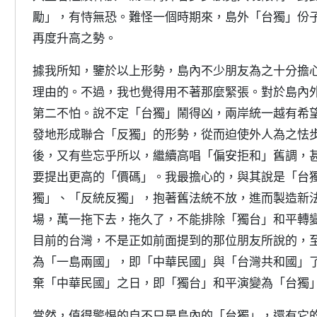
勵」，有恃無恐。難怪一個時期來，島外「台獨」份
再度升高之勢。
據我所知，鑒於以上形勢，島內不少朋友為之十分擔
理由的。不過，我也覺得用不著那麼緊張。對於島內
第二不怕。說不定「台獨」鬧得凶，兩岸統一越有希
發地形成聯合「反獨」的形勢，從而迫使外人為之怯
後，又有些忘乎所以，繼續高唱「偏安拒和」舊調，
要提出更高的「價碼」。我最擔心的，與其說是「台
獨」、「反統反獨」，抱著舊法統不放，進而製造新
場，萬一拖下去，拖久了，不能排除「獨台」和平轉
目前的台灣，不是正如前面提到的那位朋友所說的，
為「一島兩國」，即「中華民國」與「台灣共和國」
棄「中華民國」之日，即「獨台」和平演變為「台獨
當然，值得警惕的自不只是島內的「台獨」，還有它