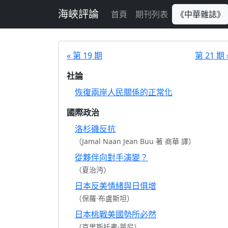
跳至主要內容
海峽評論
首頁
期刊列表
《中華雜誌》
« 第 19 期
第 21 期 
社論
恢復兩岸人民關係的正常化
國際政治
洛杉磯反抗
（Jamal Naan Jean Buu 著 商華 譯）
從夥伴向對手演變？
（夏治沔）
日本反美情緒與日俱增
（保羅·布盧斯坦）
日本桃戰美國勢所必然
（克里斯托弗·萊尼）