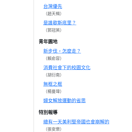
台灣優先
（趙天楫）
是誰歇斯底里？
（郭冠英）
青年園地
新步伐，怎麼走？
（賴俞容）
消費社會下的校園文化
（胡衍南）
無框之框
（楊曼瑋）
婦女解放運動的省思
特別報導
總有一天美利堅帝國也會崩解的
（張安樂）