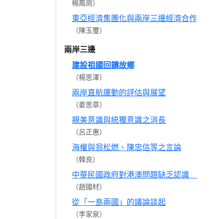
楊鳳崗）
東亞經濟集團化與兩岸三邊經濟合作
（陳玉璽）
兩岸三邊
建設祖國回饋故鄉
（楊思澤）
兩岸直航運動的評估與展望
（姜思章）
親美意識與統獨意識之消長
（呂正惠）
海權與翁松燃、陳忠信等之言論
（韓良）
中華民國政府對港澳問題缺乏認識
（趙國材）
從「一島兩國」的議論談起
（李家泉）