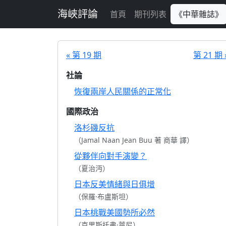
跳至主要內容
海峽評論
首頁
期刊列表
《中華雜誌》
« 第 19 期
第 21 期 
社論
恢復兩岸人民關係的正常化
國際政治
洛杉磯反抗
（Jamal Naan Jean Buu 著 商華 譯）
從夥伴向對手演變？
（夏治沔）
日本反美情緒與日俱增
（保羅·布盧斯坦）
日本桃戰美國勢所必然
（克里斯托弗·萊尼）