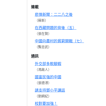
連載
悲情新聞：二二八之後
（蘇新）
在西藏問題的背後（五）
（張在賢）
中國向農村的貧窮開戰（七）
（龔忠武）
通訊
外交部多軟腳蝦
（馮啟人）
國富民強的中國
（張德溥）
請支持鄧小平講話
（劉綱紀）
校對要加強！