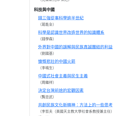
科技與中國
錢三強從事科學逾半世紀
（葛能全）
科學是認識世界改造世界的知識體系
（錢學森）
外界對中國的誤解與民族真誠團結的利益
（劉國基）
慷慨悲壯的中國火箭
（李鳴生）
中國式社會主義與民生主義
（周繼祥）
決定台灣前途的宏觀因素
（龔忠武）
共創民族文化新精神：方法上的一些思考
（李哲夫（美國天主教大學社會系教授兼主任）