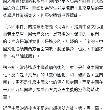
國大陸實施經濟制裁外，海內外華人也莫不譴責中共當
局的流血鎮壓，而紛紛為學生群眾陳情。北京當局的善
後處理雖尚稱寬大，但歷史遺憾已經鑄成。
「六四事件」的指導思想是《河殤》，指責中國文化起
自黃土高原，屬大陸文化，是落後的、保守的、封閉
的；西方是海洋文化，是進步的、年輕的、活潑的。中
國文化必須向西方全面開放，脫胎換骨，否則，中國將
會「被開除球籍」。
殊不知，當時造成中國貧窮落後的，並不是什麼中國文
化，反而是「文革」的「去中國化」和「破四舊，立四
新」；更不是什麼中國文化的保守和封閉，而是中國在
一九四九年開放了接受西方馬克思主義的黨作為執政
黨。
近代中國的落後也不是來自胡適所言貧、病、愚、弱、