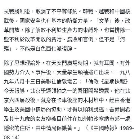
抗戰勝利後，取消了不平等條約。韓戰、越戰和中國核
武後，國家安全也有基本的防衛力量。「文革」後，改
革開放，除了解放不利於生產力的束縛外，也當排除一
些不利於改革開放的貪污、腐敗和官倒，但不是「河
殤」，不能是白色西化派復辟。
除了思想理論外，在天安門廣場時期，就有耳聞，有外
國勢力介入。事件後，大量學生領袖逃亡出境，一九八
九年八月十三日美聯社倫敦電云：「倫敦《星期快報》
今天報導，北京學運領袖之一的吾爾開希透露，他在北
京六四屠殺後，藏身在卡車後座的木材堆中，經由香港
學生及美國中情局的協助，才得以順利脫逃。吾爾開希
及其十九歲的女友柳燕目前住在加州帕沙塞納市郊一處
隱密的住所，由中情局保護著。」（《中國時報》1989-
08-14）