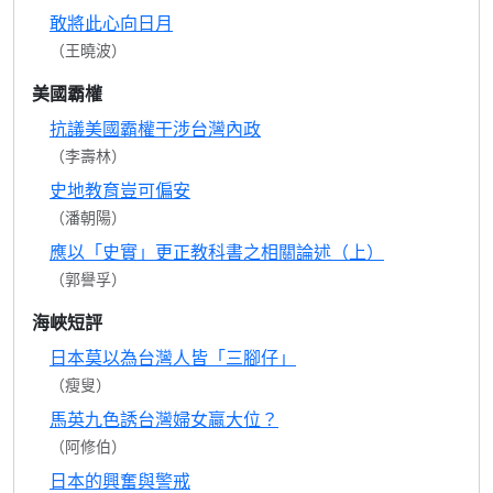
敢將此心向日月
（王曉波）
美國霸權
抗議美國霸權干涉台灣內政
（李壽林）
史地教育豈可偏安
（潘朝陽）
應以「史實」更正教科書之相關論述（上）
（郭譽孚）
海峽短評
日本莫以為台灣人皆「三腳仔」
（瘦叟）
馬英九色誘台灣婦女贏大位？
（阿修伯）
日本的興奮與警戒