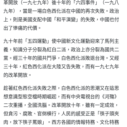
革開放（一九七九年）後十年的「六四事件」（一九八
九年），當是一場白色西化派在中國的再次失敗。政治
上，則是美國支配中國「和平演變」的失敗，中國也付
出了慘痛的代價。
九十年前「五四運動」使中國新文化運動迎來了馬列主
義，知識分子分裂為紅白二派，政治上亦分裂為國共二
黨。經三十年的國共鬥爭，白色西化派敗退台灣。又經
三十年，紅色西化派在大陸又告失敗，而有一九七九年
的改革開放。
趁著紅色西化派失敗之際，白色西化派的思潮又在這思
想意識型態空檔時期崛起，而有中央電視台的《河殤》
二次重播，全國洗腦。改革開放十年，雖有一定成效，
但貪污、腐敗、官倒橫行，人民的感受正是「筷子頭夾
肉，放下筷子罵娘」。西方各國的情報特務、文化特務