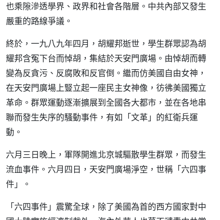
也乘隙滲透學界、政界和社會各階層。中共內部又發生
嚴重的路線爭議。
終於，一九八九年四月，胡耀邦逝世，學生群眾認為胡
耀邦含冤下台而悼胡，集結於天安門廣場。由悼胡而轉
變為反貪污、反腐敗和反官倒。繼而仿美國自由女神，
在天安門廣場上豎立起一座民主女神像，彷彿美國獨立
革命。群眾運動逐漸擴展到全國各大都市，並在各地串
聯而發生失序的騷動事件，有如「文革」的紅衛兵運
動。
六月三日晚上，軍隊開進北京城驅散學生群眾，而發生
流血事件。六月四日，天安門廣場淨空，世稱「六四事
件」。
「六四事件」震驚全球，除了美國為首的西方國家對中