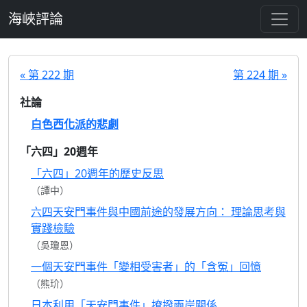
跳至主要內容
海峽評論
« 第 222 期
第 224 期 »
社論
白色西化派的悲劇
「六四」20週年
「六四」20週年的歷史反思
（譚中）
六四天安門事件與中國前途的發展方向： 理論思考與
實踐檢驗
（吳瓊恩）
一個天安門事件「變相受害者」的「含冤」回憶
（熊玠）
日本利用「天安門事件」撩撥兩岸關係