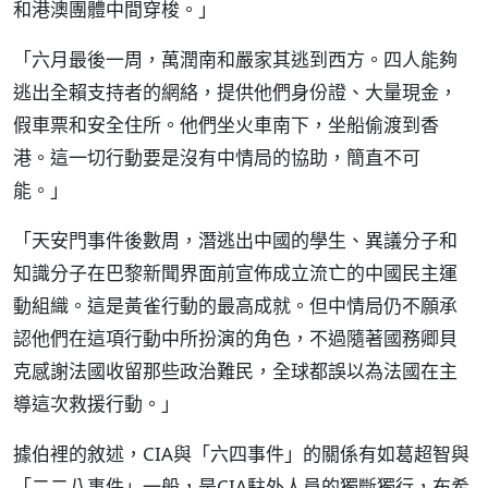
和港澳團體中間穿梭。」
「六月最後一周，萬潤南和嚴家其逃到西方。四人能夠
逃出全賴支持者的網絡，提供他們身份證、大量現金，
假車票和安全住所。他們坐火車南下，坐船偷渡到香
港。這一切行動要是沒有中情局的協助，簡直不可
能。」
「天安門事件後數周，潛逃出中國的學生、異議分子和
知識分子在巴黎新聞界面前宣佈成立流亡的中國民主運
動組織。這是黃雀行動的最高成就。但中情局仍不願承
認他們在這項行動中所扮演的角色，不過隨著國務卿貝
克感謝法國收留那些政治難民，全球都誤以為法國在主
導這次救援行動。」
據伯裡的敘述，CIA與「六四事件」的關係有如葛超智與
「二二八事件」一般，是CIA駐外人員的獨斷獨行，布希