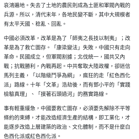
哀鴻遍地。失去了土地的農民則成為土匪和軍閥內戰的
兵源。所以，清代末年，各地民變不斷，其中大規模者
有太平天國、稔亂、回亂。
中國必須改革，改革是為了「師夷之長技以制夷」；改
革是為了救亡圖存。「康梁變法」失敗，中國只有走向
革命。民國成立，但軍閥割據；北伐統一，國共又內
戰；抗戰勝利，內戰再起。中共奪取大陸政權，卻迷信
馬列主義，「以階級鬥爭為綱」，瘋狂的走「紅色西化
派」路線。十年「文革」浩劫後，而有鄧小平的「實踐
檢驗真理」、「摸著石頭過河」的務實路線。
事有輕重緩急，中國要救亡圖存，必須要先解除不平等
條約的束縛，才能改造經濟生產的結構，即工業化，才
能逐步改造上層建築的政治、文化體制，而不是什麼白
色西化派或紅色西化派。