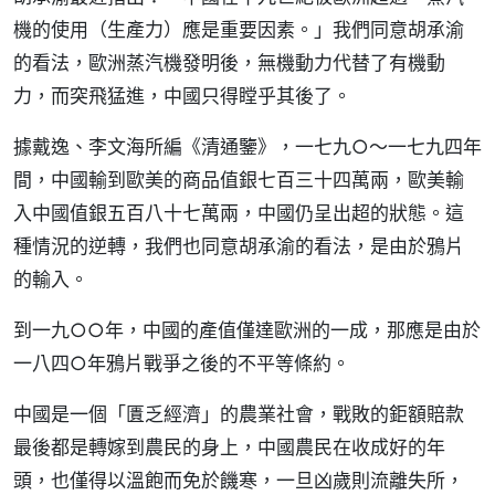
機的使用（生產力）應是重要因素。」我們同意胡承渝
的看法，歐洲蒸汽機發明後，無機動力代替了有機動
力，而突飛猛進，中國只得瞠乎其後了。
據戴逸、李文海所編《清通鑒》，一七九○～一七九四年
間，中國輸到歐美的商品值銀七百三十四萬兩，歐美輸
入中國值銀五百八十七萬兩，中國仍呈出超的狀態。這
種情況的逆轉，我們也同意胡承渝的看法，是由於鴉片
的輸入。
到一九○○年，中國的產值僅達歐洲的一成，那應是由於
一八四○年鴉片戰爭之後的不平等條約。
中國是一個「匱乏經濟」的農業社會，戰敗的鉅額賠款
最後都是轉嫁到農民的身上，中國農民在收成好的年
頭，也僅得以溫飽而免於饑寒，一旦凶歲則流離失所，