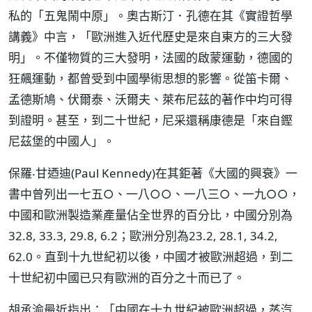
私的「五鬼鬧中原」。奧古斯汀．孔德在其《實證哲學
講義》中言，「歐洲進入近代歷史是來自東方的三大發
明」。不僅物質的三大發明，法國的啟蒙運動，德國的
狂飆運動，都曾受到中國學術思想的影響。從笛卡爾、
孟德斯鳩、伏爾泰、沃爾夫、萊布尼茲的著作中均可得
到證明。甚至，到二十世紀，尼采還稱康德是「來自鏗
尼茲堡的中國人」。
保羅‧甘迺迪(Paul Kennedy)在其鉅著《大國的興衰》一
書中曾列出一七五○、一八○○、一八三○、一九○○，
中國和歐洲製造業產量佔全世界的百分比，中國分別為
32.8, 33.3, 29.8, 6.2；歐洲分別為23.2, 28.1, 34.2,
62.0。直到十九世紀初以後，中國才被歐洲超過，到二
十世紀初中國已只有歐洲的百分之十而已了。
胡承渝最近指出：「中國在十九世紀被歐洲超過，蒸汽