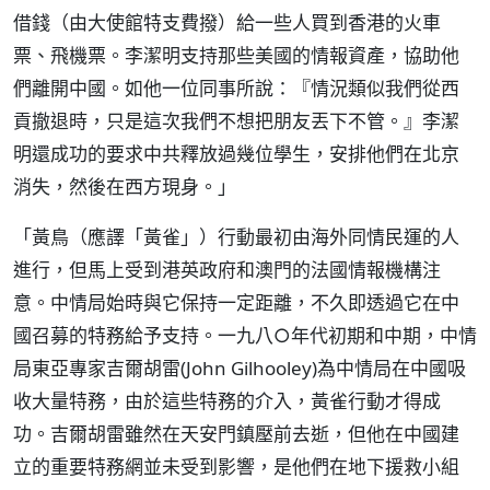
借錢（由大使館特支費撥）給一些人買到香港的火車
票、飛機票。李潔明支持那些美國的情報資產，協助他
們離開中國。如他一位同事所說：『情況類似我們從西
貢撤退時，只是這次我們不想把朋友丟下不管。』李潔
明還成功的要求中共釋放過幾位學生，安排他們在北京
消失，然後在西方現身。」
「黃鳥（應譯「黃雀」）行動最初由海外同情民運的人
進行，但馬上受到港英政府和澳門的法國情報機構注
意。中情局始時與它保持一定距離，不久即透過它在中
國召募的特務給予支持。一九八○年代初期和中期，中情
局東亞專家吉爾胡雷(John Gilhooley)為中情局在中國吸
收大量特務，由於這些特務的介入，黃雀行動才得成
功。吉爾胡雷雖然在天安門鎮壓前去逝，但他在中國建
立的重要特務網並未受到影響，是他們在地下援救小組