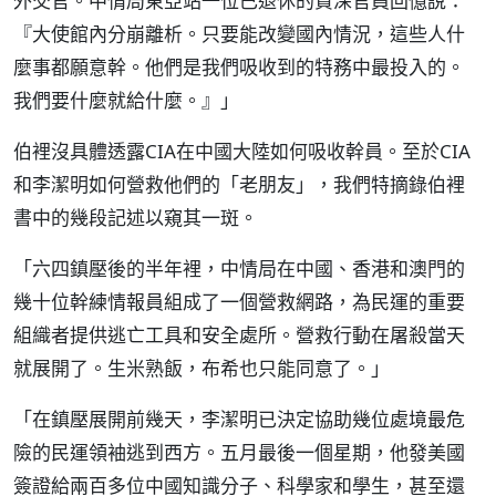
外交官。中情局東亞站一位已退休的資深官員回憶說：
『大使館內分崩離析。只要能改變國內情況，這些人什
麼事都願意幹。他們是我們吸收到的特務中最投入的。
我們要什麼就給什麼。』」
伯裡沒具體透露CIA在中國大陸如何吸收幹員。至於CIA
和李潔明如何營救他們的「老朋友」，我們特摘錄伯裡
書中的幾段記述以窺其一斑。
「六四鎮壓後的半年裡，中情局在中國、香港和澳門的
幾十位幹練情報員組成了一個營救網路，為民運的重要
組織者提供逃亡工具和安全處所。營救行動在屠殺當天
就展開了。生米熟飯，布希也只能同意了。」
「在鎮壓展開前幾天，李潔明已決定協助幾位處境最危
險的民運領袖逃到西方。五月最後一個星期，他發美國
簽證給兩百多位中國知識分子、科學家和學生，甚至還