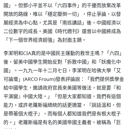
國」。但鄧小平並不以「六四事件」的干擾而放棄改革
開放的路線，唯以「穩定壓倒一切」，停止爭論，以發
展經濟為中心點，尤其是「南巡講話」後，中國經濟以
二位數字的成長。美國《時代週刊》還曾以中國將成為
「下一個世界經濟超強」為封面主題。
李潔明和CIA真的是中國民主運動的救世主嗎？「六四」
後，留美中國學生開始反對「拆散中國」和「妖魔化中
國」。一九九一年十二月七日，李潔明在哈佛大學「艾
可論壇」(ARCO Froum)發表評論說：「我們提供獎學金
給中國學生，邀請政府官員來美國等做法，就是要『和
平演變』中國大陸。」「但是大家都知道，我們有這個
能力，或許老羅斯福總統的話更適當，『說話溫和，但
是帶著個大棍子』，而每個人都知道我們是有根大棍子
的。」老羅斯福是有名的美國帝國主義者，被稱為「巨