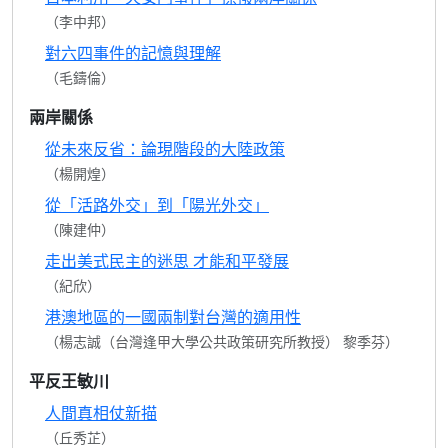
（李中邦）
對六四事件的記憶與理解
（毛鑄倫）
兩岸關係
從未來反省：論現階段的大陸政策
（楊開煌）
從「活路外交」到「陽光外交」
（陳建仲）
走出美式民主的迷思 才能和平發展
（紀欣）
港澳地區的一國兩制對台灣的適用性
（楊志誠（台灣逢甲大學公共政策研究所教授） 黎季芬）
平反王敏川
人間真相仗新描
（丘秀芷）