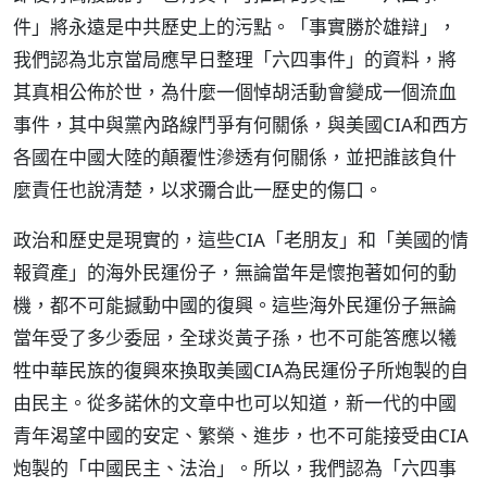
件」將永遠是中共歷史上的污點。「事實勝於雄辯」，
我們認為北京當局應早日整理「六四事件」的資料，將
其真相公佈於世，為什麼一個悼胡活動會變成一個流血
事件，其中與黨內路線鬥爭有何關係，與美國CIA和西方
各國在中國大陸的顛覆性滲透有何關係，並把誰該負什
麼責任也說清楚，以求彌合此一歷史的傷口。
政治和歷史是現實的，這些CIA「老朋友」和「美國的情
報資產」的海外民運份子，無論當年是懷抱著如何的動
機，都不可能撼動中國的復興。這些海外民運份子無論
當年受了多少委屈，全球炎黃子孫，也不可能答應以犧
牲中華民族的復興來換取美國CIA為民運份子所炮製的自
由民主。從多諾休的文章中也可以知道，新一代的中國
青年渴望中國的安定、繁榮、進步，也不可能接受由CIA
炮製的「中國民主、法治」。所以，我們認為「六四事