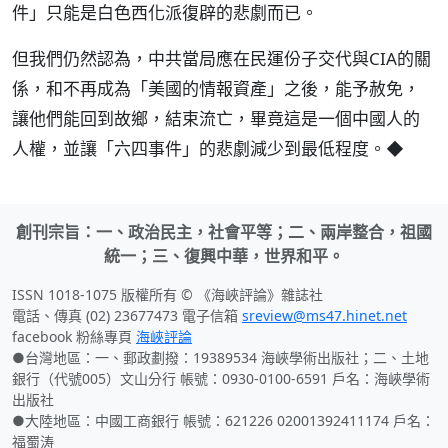
件」只能是白色西化派復辟的悲劇而已。
但我們仍然認為，中共當局應在民運份子交代與CIA的關
係，和不再成為「美國的情報資產」之後，能予赦免，
讓他們能回到故鄉，結束流亡，畢竟這是一個中國人的
人權，並讓「六四事件」的悲劇減少到最低程度。◆
創刊宗旨：一、政治民主，社會平等；二、兩岸整合，祖國
統一；三、復興中華，世界和平。
ISSN 1018-1075 版權所有 © 《海峽評論》雜誌社
電話、傳真 (02) 23677473 電子信箱
sreview@ms47.hinet.net
facebook 粉絲專頁
海峽評論
●台灣地區：一、郵政劃撥：19389534 海峽學術出版社；二、土地
銀行（代號005）文山分行 帳號：0930-0100-6591 戶名：海峽學術
出版社
●大陸地區：中國工商銀行 帳號：621226 02001392411174 戶名：
福蜀涛