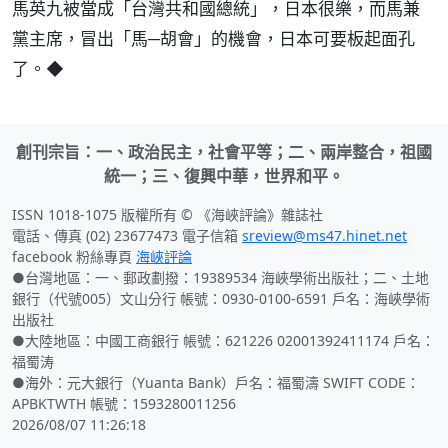
馬英九被當成「台灣共和國總統」，日本很樂，而馬兼
黨主席，冒出「馬─胡會」的機會，日本可要板起面孔
了。◆
創刊宗旨：一、政治民主，社會平等；二、兩岸整合，祖國
統一；三、復興中華，世界和平。
ISSN 1018-1075 版權所有 © 《海峽評論》雜誌社
電話、傳真 (02) 23677473 電子信箱
sreview@ms47.hinet.net
facebook 粉絲專頁
海峽評論
●台灣地區：一、郵政劃撥：19389534 海峽學術出版社；二、土地
銀行（代號005）文山分行 帳號：0930-0100-6591 戶名：海峽學術
出版社
●大陸地區：中國工商銀行 帳號：621226 02001392411174 戶名：
福蜀涛
●海外：元大銀行（Yuanta Bank）戶名：福蜀濤 SWIFT CODE：
APBKTWTH 帳號：1593280011256
2026/08/07 11:26:18