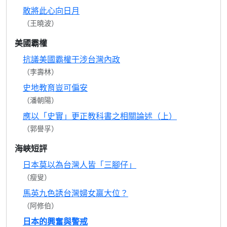
敢將此心向日月
（王曉波）
美國霸權
抗議美國霸權干涉台灣內政
（李壽林）
史地教育豈可偏安
（潘朝陽）
應以「史實」更正教科書之相關論述（上）
（郭譽孚）
海峽短評
日本莫以為台灣人皆「三腳仔」
（瘦叟）
馬英九色誘台灣婦女贏大位？
（阿修伯）
日本的興奮與警戒