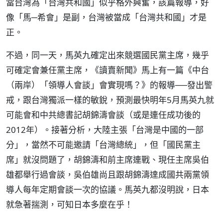
當台灣為「台灣共和國」似乎格外興奮，該篇報導，好
像「馬─希會」是副，台灣被當成「台灣共和國」才是
正。
不過，同一天，馬英九確定出來競選國民黨主席，幾乎
可確定會兼任黨主席，《讀賣新聞》馬上有一篇《中台
（兩岸）「領導人會談」會實現嗎？》的報導──發出警
戒，跟台灣獨派一樣的敏銳，預測最快明年5月馬英九就
可能會和中共總書記胡錦濤會談（或是連任成功後的
2012年）。接著分析，大陸主張「台灣是中國的一部
分」，當然不可能邀請「台灣總統」，但「國民黨主
席」就沒問題了，胡錦濤和前主席連戰、現任主席吳伯
雄都舉行過會談，吳伯雄尚且跟胡錦濤達成國共兩黨領
導人每年定期會談一次的協議。馬英九都沒明說，日本
就急著揣測，可知日本多麼在乎！