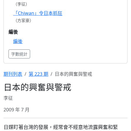
（李征）
「Chiwan」令日本抓狂
（方家豪）
編後
編後
字數統計
期刊列表
第 223 期
日本的興奮與警戒
日本的興奮與警戒
李征
2009 年 7 月
日媒盯著台灣的發展，經常會不經意地流露興奮和緊