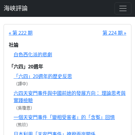
跳至主要內容
海峽評論
« 第 222 期
第 224 期 »
社論
白色西化派的悲劇
「六四」20週年
「六四」20週年的歷史反思
（譚中）
六四天安門事件與中國前途的發展方向： 理論思考與
實踐檢驗
（吳瓊恩）
一個天安門事件「變相受害者」的「含冤」回憶
（熊玠）
日本利用「天安門事件」撩撥兩岸關係