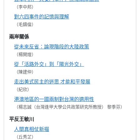
（李中邦）
對六四事件的記憶與理解
（毛鑄倫）
兩岸關係
從未來反省：論現階段的大陸政策
（楊開煌）
從「活路外交」到「陽光外交」
（陳建仲）
走出美式民主的迷思 才能和平發展
（紀欣）
港澳地區的一國兩制對台灣的適用性
（楊志誠（台灣逢甲大學公共政策研究所教授） 黎季芬）
平反王敏川
人間真相仗新描
（丘秀芷）