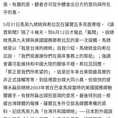
張，有趣的是，觀者亦可從中體會出日方的意向與所在
乎的事。
5月31日馬英九總統與希拉蕊在薩爾瓦多見面寒暄，《讀
賣新聞》隔了十幾天，到6月12日才報此「舊聞」。說總
統馬英九夫婦與美國國務卿希拉蕊的第一次接觸，馬總
統是以「我是台灣的總統」自我介紹。馬總統並向希拉
蕊說，「我們很謝謝你們在兩岸事務上的幫助」；強調
會盡可能維持和中國大陸的關係平穩。希拉蕊回應，
「那正是我們所希望的」，這是近年來台美間最高層的
非正式接觸等等，到這裡跟台媒大同小異。但很快的提
陳水扁前總統2003年曾在巴拿馬與當時的美國國務卿鮑
爾握手，有替阿扁出頭別苗頭的意思。最後特別說，根
據台灣媒體的報導，薩爾瓦多外交部為媒體準備的資
料，記述馬英九為「台灣共和國總統」──日本對外國誤