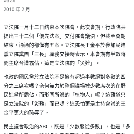
2010 年 2 月
立法院一月十二日結束本次院會，此次會期，行政院共
提出三十二個「優先法案」交付院會議決，但截至會期
結束，通過的卻僅有五案。立法院長王金平於參加民進
黨立院黨團「三長」職務交接時表示，本會期有半數時
間主席台遭霸佔，這是立法院的「災難」。
執政的國民黨於立法院不是擁有超過半數絕對多數的四
分之三席次嗎？奈何無力於整個議場被少數席次的在野
民進黨所霸佔，而形同所譏的「植物人」呢？這難道只
是立法院的「災難」而已嗎？這恐怕更是主持會議的王
金平更大的恥辱了。
民主議會政治的ABC，既是「少數服從多數」，也是「多