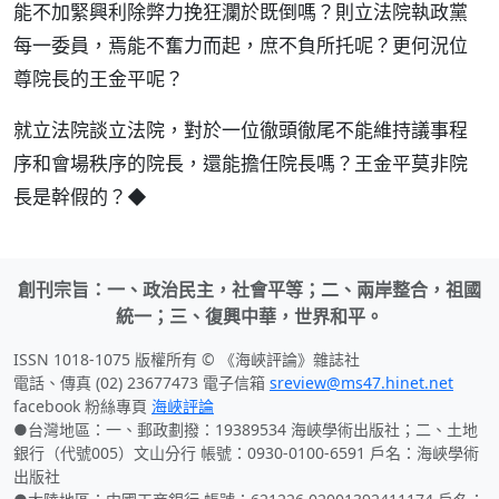
能不加緊興利除弊力挽狂瀾於既倒嗎？則立法院執政黨
每一委員，焉能不奮力而起，庶不負所托呢？更何況位
尊院長的王金平呢？
就立法院談立法院，對於一位徹頭徹尾不能維持議事程
序和會場秩序的院長，還能擔任院長嗎？王金平莫非院
長是幹假的？◆
創刊宗旨：一、政治民主，社會平等；二、兩岸整合，祖國
統一；三、復興中華，世界和平。
ISSN 1018-1075 版權所有 © 《海峽評論》雜誌社
電話、傳真 (02) 23677473 電子信箱
sreview@ms47.hinet.net
facebook 粉絲專頁
海峽評論
●台灣地區：一、郵政劃撥：19389534 海峽學術出版社；二、土地
銀行（代號005）文山分行 帳號：0930-0100-6591 戶名：海峽學術
出版社