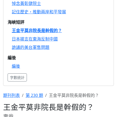
悼念黃彰健院士
記住歷史，推動兩岸和平發展
海峽短評
王金平莫非院長是幹假的？
日本揚言在東海反制中國
詭譎的美台軍售問題
編後
編後
字數統計
期刊列表
第 230 期
王金平莫非院長是幹假的？
王金平莫非院長是幹假的？
壽翁