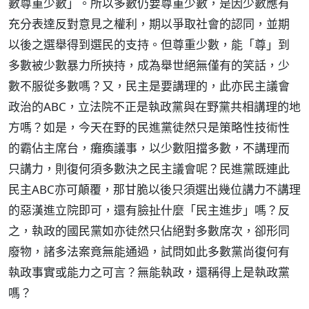
數尊重少數」。所以多數仍要尊重少數，是因少數應有
充分表達反對意見之權利，期以爭取社會的認同，並期
以後之選舉得到選民的支持。但尊重少數，能「尊」到
多數被少數暴力所挾持，成為舉世絕無僅有的笑話，少
數不服從多數嗎？又，民主是要講理的，此亦民主議會
政治的ABC，立法院不正是執政黨與在野黨共相講理的地
方嗎？如是，今天在野的民進黨徒然只是策略性技術性
的霸佔主席台，癱瘓議事，以少數阻擋多數，不講理而
只講力，則復何須多數決之民主議會呢？民進黨既連此
民主ABC亦可顛覆，那甘脆以後只須選出幾位講力不講理
的惡漢進立院即可，還有臉扯什麼「民主進步」嗎？反
之，執政的國民黨如亦徒然只佔絕對多數席次，卻形同
廢物，諸多法案竟無能通過，試問如此多數黨尚復何有
執政事實或能力之可言？無能執政，還稱得上是執政黨
嗎？