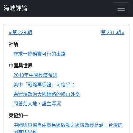
跳至主要內容
海峽評論
« 第 229 期
第 231 期 »
社論
尋求一條務實可行的出路
中國與世界
2040年中國經濟預測
美中「戰略再保證」可信乎？
為實現政治大國鋪路的鳩山外交
問蒼茫大地，誰主浮沉
東協加一
中國與東協自由貿易區啟動之區域政經意涵：台灣的
因應與思維