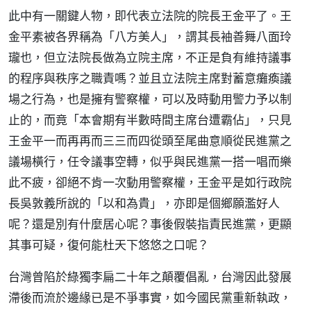
此中有一關鍵人物，即代表立法院的院長王金平了。王
金平素被各界稱為「八方美人」，謂其長袖善舞八面玲
瓏也，但立法院長做為立院主席，不正是負有維持議事
的程序與秩序之職責嗎？並且立法院主席對蓄意癱瘓議
場之行為，也是擁有警察權，可以及時動用警力予以制
止的，而竟「本會期有半數時間主席台遭霸佔」，只見
王金平一而再再而三三而四從頭至尾曲意順從民進黨之
議場橫行，任令議事空轉，似乎與民進黨一搭一唱而樂
此不疲，卻絕不肯一次動用警察權，王金平是如行政院
長吳敦義所說的「以和為貴」，亦即是個鄉願濫好人
呢？還是別有什麼居心呢？事後假裝指責民進黨，更顯
其事可疑，復何能杜天下悠悠之口呢？
台灣曾陷於綠獨李扁二十年之顛覆倡亂，台灣因此發展
滯後而流於邊緣已是不爭事實，如今國民黨重新執政，