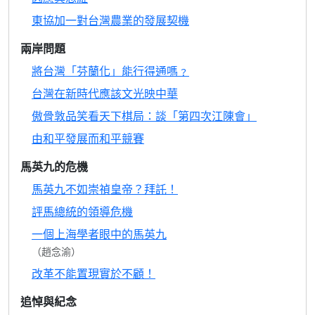
東協加一對台灣農業的發展契機
兩岸問題
將台灣「芬蘭化」能行得通嗎﹖
台灣在新時代應該文光映中華
傲骨敦品笑看天下棋局：談「第四次江陳會」
由和平發展而和平競賽
馬英九的危機
馬英九不如崇禎皇帝？拜託！
評馬總統的領導危機
一個上海學者眼中的馬英九
（趙念渝）
改革不能置現實於不顧！
追悼與紀念