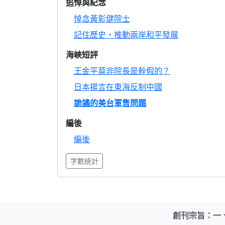
追悼與紀念
悼念黃彰健院士
記住歷史，推動兩岸和平發展
海峽短評
王金平莫非院長是幹假的？
日本揚言在東海反制中國
詭譎的美台軍售問題
編後
編後
字數統計
創刊宗旨：一