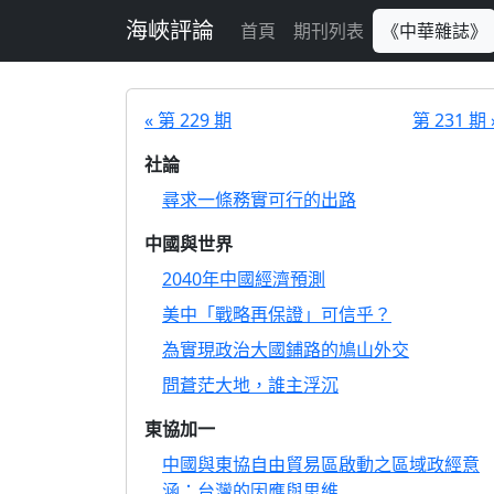
跳至主要內容
海峽評論
首頁
期刊列表
《中華雜誌》
« 第 229 期
第 231 期 
社論
尋求一條務實可行的出路
中國與世界
2040年中國經濟預測
美中「戰略再保證」可信乎？
為實現政治大國鋪路的鳩山外交
問蒼茫大地，誰主浮沉
東協加一
中國與東協自由貿易區啟動之區域政經意
涵：台灣的因應與思維