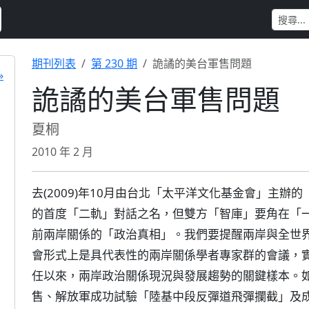
期刊列表
第 230 期
詭譎的美台軍售問題
»
詭譎的美台軍售問題
夏桐
2010 年 2 月
去(2009)年10月由台北「太平洋文化基金會」主
的首度「二軌」對話之名，但雙方「智庫」要角在「
前兩岸關係的「政治真相」。我們要提醒兩岸與全世
會形式上是具代表性的兩岸關係學者專家群的會議，實
任以來，兩岸政治關係現況與發展趨勢的關鍵樣本。如此
售、解放軍成功試驗「陸基中段反彈道飛彈攔截」及