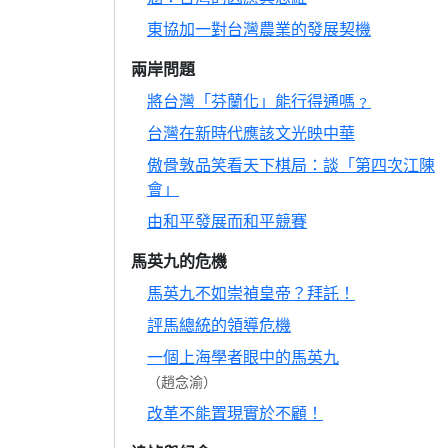
東協加一對台灣農業的發展契機
兩岸問題
將台灣「芬蘭化」能行得通嗎﹖
台灣在新時代應該文光映中華
傲骨敦品笑看天下棋局：談「第四次江陳
會」
由和平發展而和平競賽
馬英九的危機
馬英九不如崇禎皇帝？拜託！
評馬總統的領導危機
一個上海學者眼中的馬英九
（趙念渝）
改革不能置現實於不顧！