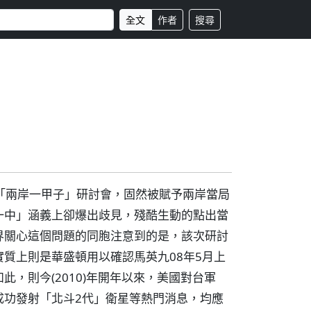
全文
作者
搜尋
辦的「兩岸一甲子」研討會，固然被賦予兩岸當局
一中」涵義上卻爆出歧見，殘酷生動的點出當
界關心這個問題的同胞注意到的是，該次研討
質上則是華盛頓用以確認馬英九08年5月上
，則今(2010)年開年以來，美國對台軍
成功發射「北斗2代」衛星等熱門消息，均應