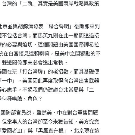
，台灣的「二軌」其實是美國兩岸戰略與政策
問北京並與胡錦濤發表「聯合聲明」後隨即來到
權不包括台灣；而馬英九則在此一期間透過接
灣的必要與迫切，這個問題由美國國務卿希拉
統在白宮接見達賴喇嘛，是美中之間觀點的不
，雙邊關係即未必會逸出常軌。
，這是美國在玩「打台灣牌」的老招數，而其基礎便
「一中」。美國因此再度取得向台灣出售武器
得心應手。不過我們仍建議台北當局與「二
是何種嘴臉、角色？
的國防部官員說，雖然美、中在對台軍售問題
，但當事人的台灣卻至今未獲告知，美方究竟
愛國者III」與「黑鷹直升機」，北京現在這