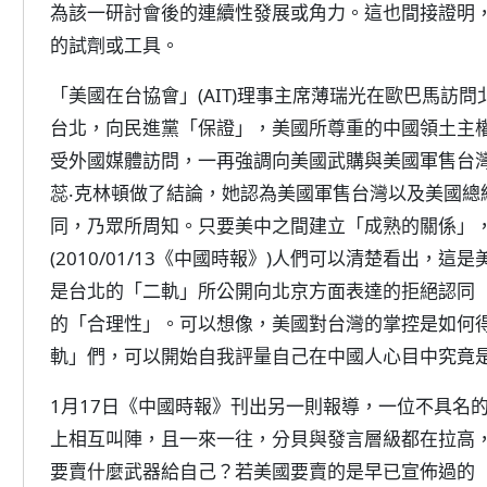
為該一研討會後的連續性發展或角力。這也間接證明
的試劑或工具。
「美國在台協會」(AIT)理事主席薄瑞光在歐巴馬訪
台北，向民進黨「保證」，美國所尊重的中國領土主
受外國媒體訪問，一再強調向美國武購與美國軍售台
蕊‧克林頓做了結論，她認為美國軍售台灣以及美國總
同，乃眾所周知。只要美中之間建立「成熟的關係」
(2010/01/13《中國時報》)人們可以清楚看出
是台北的「二軌」所公開向北京方面表達的拒絕認同
的「合理性」。可以想像，美國對台灣的掌控是如何
軌」們，可以開始自我評量自己在中國人心目中究竟
1月17日《中國時報》刊出另一則報導，一位不具名
上相互叫陣，且一來一往，分貝與發言層級都在拉高
要賣什麼武器給自己？若美國要賣的是早已宣佈過的「