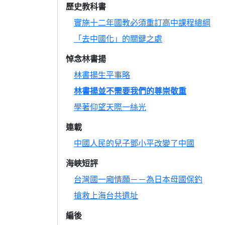
歷史教科書
實施十二年國教必須重訂高中課程總綱
「去中國化」的關鍵之處
悼念林書揚
林書揚生平事略
林書揚並不需要我們的尊崇敬重
學著仰望天際一絲光
連載
中國人民的兒子鄧小平改變了中國
海峽短評
台灣國一廂情願－－為日本母國保釣
搶救上海台共遺址
編後