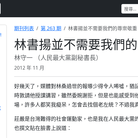
期刊列表
第 263 期
林書揚並不需要我們的尊崇敬重
»
林書揚並不需要我們的
林守一 （人民最大黨副秘書長）
2012 年 11 月
好幾天了，媒體對林桑過世的報導少得令人唏噓，猶記
時敦請他授課講習，雖然委婉謝拒，但是也能感受到
場，許多人都笑我癡呆，怎會去找個老左統？不過我
詮
莊嚴是台灣難得的社會運動家，也是我在人民最大黨
也撰文貼在臉書上說道：