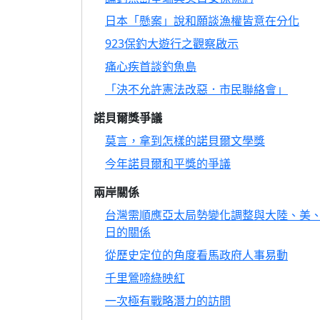
日本「懸案」說和願談漁權皆意在分化
923保釣大遊行之觀察啟示
痛心疾首談釣魚島
「決不允許憲法改惡．市民聯絡會」
諾貝爾獎爭議
莫言，拿到怎樣的諾貝爾文學獎
今年諾貝爾和平獎的爭議
兩岸關係
台灣需順應亞太局勢變化調整與大陸、美
日的關係
從歷史定位的角度看馬政府人事易動
千里鶯啼綠映紅
一次極有戰略潛力的訪問