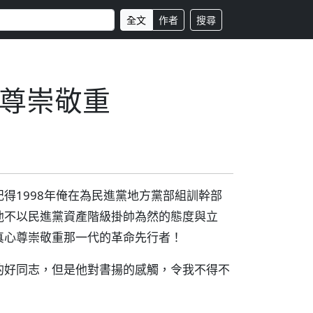
全文
作者
搜尋
尊崇敬重
得1998年俺在為民進黨地方黨部組訓幹部
他不以民進黨資產階級掛帥為然的態度與立
真心尊崇敬重那一代的革命先行者！
的好同志，但是他對書揚的感觸，令我不得不