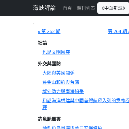
跳至主要內容
海峽評論
首頁
期刊列表
《中華雜誌》
« 第 262 期
第 264 期 
社論
也是文明衝突
外交與國防
大陸與美國關係
舊金山和約與台灣
域外勢力與南海紛爭
和諧海洋構建與中國首艘航母入列的意義
釋
釣魚颱風雲
論釣魚島爭端與美日安保條約