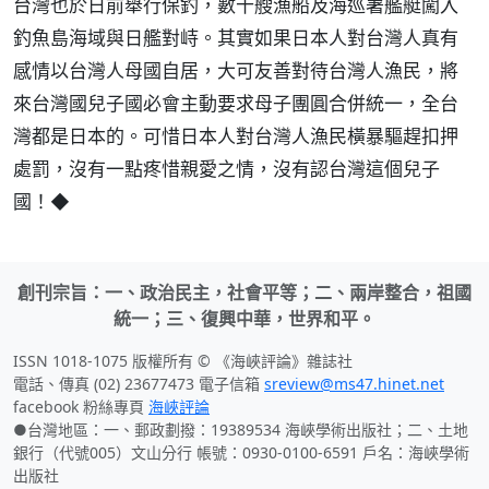
台灣也於日前舉行保釣，數十艘漁船及海巡署艦艇闖入
釣魚島海域與日艦對峙。其實如果日本人對台灣人真有
感情以台灣人母國自居，大可友善對待台灣人漁民，將
來台灣國兒子國必會主動要求母子團圓合併統一，全台
灣都是日本的。可惜日本人對台灣人漁民橫暴驅趕扣押
處罰，沒有一點疼惜親愛之情，沒有認台灣這個兒子
國！◆
創刊宗旨：一、政治民主，社會平等；二、兩岸整合，祖國
統一；三、復興中華，世界和平。
ISSN 1018-1075 版權所有 © 《海峽評論》雜誌社
電話、傳真 (02) 23677473 電子信箱
sreview@ms47.hinet.net
facebook 粉絲專頁
海峽評論
●台灣地區：一、郵政劃撥：19389534 海峽學術出版社；二、土地
銀行（代號005）文山分行 帳號：0930-0100-6591 戶名：海峽學術
出版社