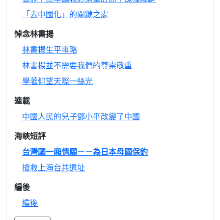
「去中國化」的關鍵之處
悼念林書揚
林書揚生平事略
林書揚並不需要我們的尊崇敬重
學著仰望天際一絲光
連載
中國人民的兒子鄧小平改變了中國
海峽短評
台灣國一廂情願－－為日本母國保釣
搶救上海台共遺址
編後
編後