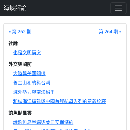
跳至主要內容
海峽評論
« 第 262 期
第 264 期 »
社論
也是文明衝突
外交與國防
大陸與美國關係
舊金山和約與台灣
域外勢力與南海紛爭
和諧海洋構建與中國首艘航母入列的意義詮釋
釣魚颱風雲
論釣魚島爭端與美日安保條約