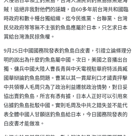
人侵佔日本領土釣魚島，台灣人漁民到釣魚島掠魚是海
賊！這絕非我對他們的誣衊，自60多年前台灣共和國臨
時政府和數十種台獨組織，迄今民進黨、台聯黨、台灣
民兒政府等等無不主張釣魚島應屬於日本，只乞求日本
賞給台灣漁民掠魚權。
9月25日中國國務院發表釣魚島白皮書，引證立論條理分
明的說出為什麼釣魚島屬中國。次日，美國之音播出台
獨、傭兵中國大陸人曹長青與中天電視駐華府特派員臧
國華辯論釣魚島問題。曹某以其一貫犀利口才譴責抨擊
中共領導人毛周只為了政治利益遷就政治情勢，對日妥
協出賣釣魚島，所言有憑有據，日本人正好可以引用來
佔據釣魚島批駁中國。實則毛周及中共之錯失並不能代
表全體中國人甘願送釣魚島給日本，今日國務院發表的
白皮書才能做准。