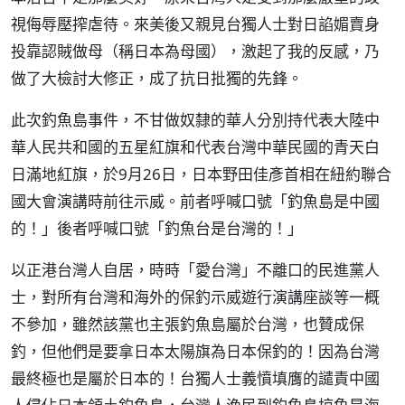
視侮辱壓搾虐待。來美後又親見台獨人士對日諂媚賣身
投靠認賊做母（稱日本為母國），激起了我的反感，乃
做了大檢討大修正，成了抗日批獨的先鋒。
此次釣魚島事件，不甘做奴隸的華人分別持代表大陸中
華人民共和國的五星紅旗和代表台灣中華民國的青天白
日滿地紅旗，於9月26日，日本野田佳彥首相在紐約聯合
國大會演講時前往示威。前者呼喊口號「釣魚島是中國
的！」後者呼喊口號「釣魚台是台灣的！」
以正港台灣人自居，時時「愛台灣」不離口的民進黨人
士，對所有台灣和海外的保釣示威遊行演講座談等一概
不參加，雖然該黨也主張釣魚島屬於台灣，也贊成保
釣，但他們是要拿日本太陽旗為日本保釣的！因為台灣
最終極也是屬於日本的！台獨人士義憤填膺的譴責中國