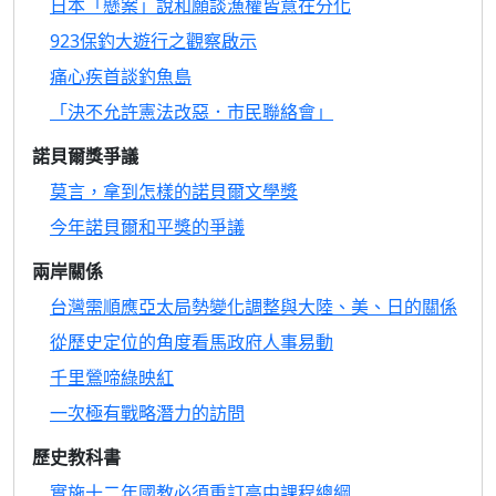
日本「懸案」說和願談漁權皆意在分化
923保釣大遊行之觀察啟示
痛心疾首談釣魚島
「決不允許憲法改惡．市民聯絡會」
諾貝爾獎爭議
莫言，拿到怎樣的諾貝爾文學獎
今年諾貝爾和平獎的爭議
兩岸關係
台灣需順應亞太局勢變化調整與大陸、美、日的關係
從歷史定位的角度看馬政府人事易動
千里鶯啼綠映紅
一次極有戰略潛力的訪問
歷史教科書
實施十二年國教必須重訂高中課程總綱