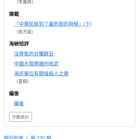
（李壽林）
連載
「中華民族到了最危險的時候」(下)
（張方遠）
海峽短評
沒骨氣的台獨群丑
中國大陸周邊的核武
海巡單位有間接殺人之責
（夏桐）
編後
編後
字數統計
期刊列表
第 270 期