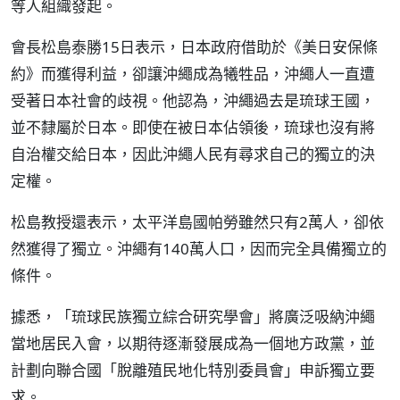
等人組織發起。
會長松島泰勝15日表示，日本政府借助於《美日安保條
約》而獲得利益，卻讓沖繩成為犧牲品，沖繩人一直遭
受著日本社會的歧視。他認為，沖繩過去是琉球王國，
並不隸屬於日本。即使在被日本佔領後，琉球也沒有將
自治權交給日本，因此沖繩人民有尋求自己的獨立的決
定權。
松島教授還表示，太平洋島國帕勞雖然只有2萬人，卻依
然獲得了獨立。沖繩有140萬人口，因而完全具備獨立的
條件。
據悉，「琉球民族獨立綜合研究學會」將廣泛吸納沖繩
當地居民入會，以期待逐漸發展成為一個地方政黨，並
計劃向聯合國「脫離殖民地化特別委員會」申訴獨立要
求。