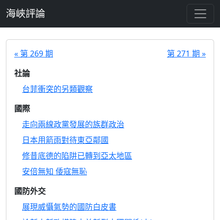
跳至主要內容
海峽評論
« 第 269 期
第 271 期 »
社論
台菲衝突的另類觀察
國際
走向兩線政黨發展的族群政治
日本用箭雨對待東亞鄰國
修昔底德的陷阱已轉到亞太地區
安倍無知 倭寇無恥
國防外交
展現威懾氣勢的國防白皮書