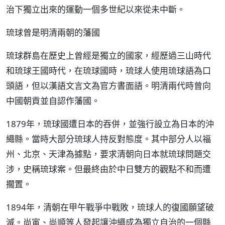
治下獨立出來的運動一個多世紀以來從未中斷。
琉球曾是明清兩朝的藩國
琉球群島在歷史上曾經是獨立的國家，經歷過三山時代
和琉球王國時代，在琉球國時，琉球人使用琉球語為口
頭語，但以漢語文言文為官方書面語。明清兩代時曾向
中國朝貢並自認作藩國。
1879年，琉球國遭日本的吞併，並強行設立為日本的沖
繩縣。當時大部分琉球人持反對態度。其中部分人以福
州、北京、天津為據點，要求清朝向日本就琉球問題交
涉，史稱琉球案。但最終由於中日雙方的觀點不和而遭
擱置。
1894年，清朝在甲午戰爭中戰敗，琉球人的復國願望破
滅。尚寅、尚順等人發起讓沖繩成為獨立自治的一個縣