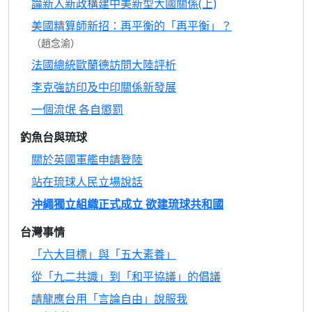
論新人新政構建中美新型大國關係(上)
美國精算師新招：再平衡的「再平衡」？
（趙念渝）
法國總統歐蘭德訪問大陸評析
李克強訪印及中印關係新發展
一個流氓 各自懲罰
釣魚台與琉球
關於英國軍艦申請登陸
站在琉球人民立場說話
沖繩獨立組織正式成立 欲建琉球共和國
台灣事情
「六大目標」與「五大素養」
從「九二共識」到「和平協議」的倡議
請龍應台用「言論自由」說服我