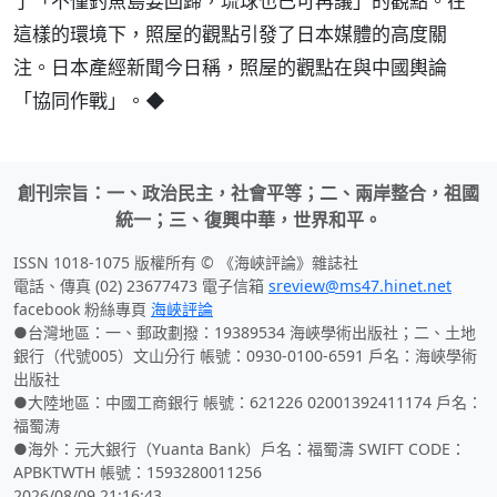
了「不僅釣魚島要回歸，琉球也已可再議」的觀點。在
這樣的環境下，照屋的觀點引發了日本媒體的高度關
注。日本產經新聞今日稱，照屋的觀點在與中國輿論
「協同作戰」。◆
創刊宗旨：一、政治民主，社會平等；二、兩岸整合，祖國
統一；三、復興中華，世界和平。
ISSN 1018-1075 版權所有 © 《海峽評論》雜誌社
電話、傳真 (02) 23677473 電子信箱
sreview@ms47.hinet.net
facebook 粉絲專頁
海峽評論
●台灣地區：一、郵政劃撥：19389534 海峽學術出版社；二、土地
銀行（代號005）文山分行 帳號：0930-0100-6591 戶名：海峽學術
出版社
●大陸地區：中國工商銀行 帳號：621226 02001392411174 戶名：
福蜀涛
●海外：元大銀行（Yuanta Bank）戶名：福蜀濤 SWIFT CODE：
APBKTWTH 帳號：1593280011256
2026/08/09 21:16:43