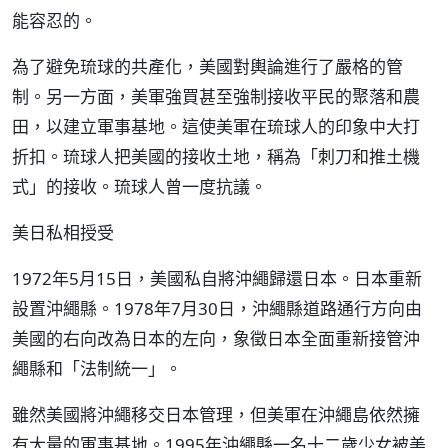
能容忍的。
為了避免琉球的共產化，美國對輿論進行了嚴格的管
制。另一方面，美軍強買甚至強制接收平民的聚落和農
田，以建立軍事基地。這使美軍在琉球人的印象中大打
折扣。琉球人把美國的接收土地，稱為「刺刀和推土機
式」的接收。琉球人曾一度抗議。
美日私相授受
1972年5月15日，美國私自將沖繩歸還日本。日本重新
設置沖繩縣。1978年7月30日，沖繩縣道路通行方向由
美國的右向改為日本的左向，象徵日本全面重新接管沖
繩縣和「法制統一」。
雖然美國將沖繩移交日本管理，但美軍在沖繩島依然擁
有大量的軍事基地。1995年沖繩縣一名十二歲少女被美