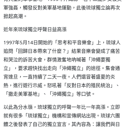
軍強姦，觸發反對美軍基地運動，此後琉球獨立論再次
掀起高潮。
近年來琉球獨立呼聲日益高漲
1997年5月14日開始的「思考和平音樂會」上，琉球人
追問「回歸日本帶來了什麼？」結果音樂會變成了痛苦
和哭泣的訴苦大會，群情激奮地吶喊著「沖繩要獨
立」，要求趕快找出走向「沖繩獨立」的途徑。集會通
宵達旦，一直持續了二天一夜。人們還冒著盛夏的炎
熱，進行遊行示威。怒吼著「反對日本的殖民統治」、
「撤走美軍基地」、「沖繩獨立」等口號。
以此為分水嶺，琉球獨立的呼聲一年比一年高漲。立即
就有很多「琉球獨立」機構和宣傳網站出現。琉球六團
體之後發表了自己的獨立宣言，其內容為：讓我們與日