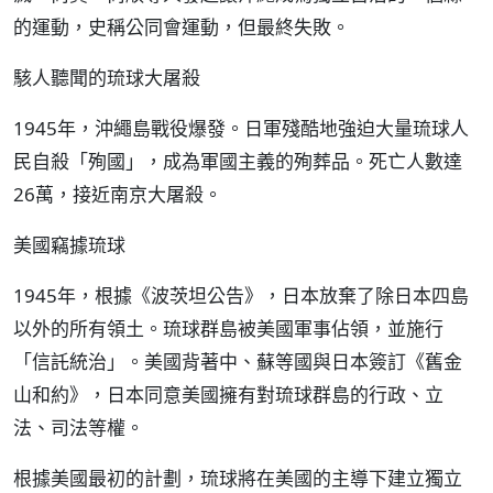
的運動，史稱公同會運動，但最終失敗。
駭人聽聞的琉球大屠殺
1945年，沖繩島戰役爆發。日軍殘酷地強迫大量琉球人
民自殺「殉國」，成為軍國主義的殉葬品。死亡人數達
26萬，接近南京大屠殺。
美國竊據琉球
1945年，根據《波茨坦公告》，日本放棄了除日本四島
以外的所有領土。琉球群島被美國軍事佔領，並施行
「信託統治」。美國背著中、蘇等國與日本簽訂《舊金
山和約》，日本同意美國擁有對琉球群島的行政、立
法、司法等權。
根據美國最初的計劃，琉球將在美國的主導下建立獨立