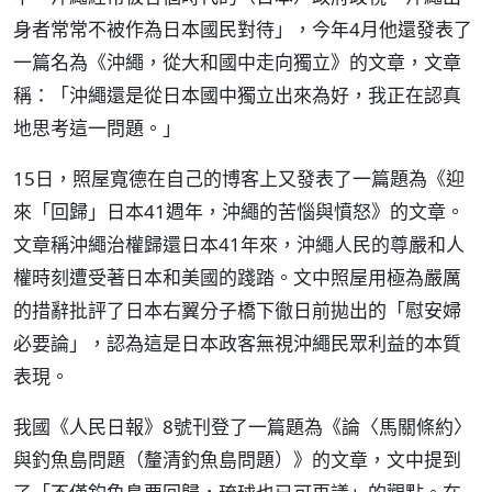
身者常常不被作為日本國民對待」，今年4月他還發表了
一篇名為《沖繩，從大和國中走向獨立》的文章，文章
稱：「沖繩還是從日本國中獨立出來為好，我正在認真
地思考這一問題。」
15日，照屋寬德在自己的博客上又發表了一篇題為《迎
來「回歸」日本41週年，沖繩的苦惱與憤怒》的文章。
文章稱沖繩治權歸還日本41年來，沖繩人民的尊嚴和人
權時刻遭受著日本和美國的踐踏。文中照屋用極為嚴厲
的措辭批評了日本右翼分子橋下徹日前拋出的「慰安婦
必要論」，認為這是日本政客無視沖繩民眾利益的本質
表現。
我國《人民日報》8號刊登了一篇題為《論〈馬關條約〉
與釣魚島問題（釐清釣魚島問題）》的文章，文中提到