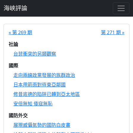
跳至主要內容
海峽評論
« 第 269 期
第 271 期 »
社論
台菲衝突的另類觀察
國際
走向兩線政黨發展的族群政治
日本用箭雨對待東亞鄰國
修昔底德的陷阱已轉到亞太地區
安倍無知 倭寇無恥
國防外交
展現威懾氣勢的國防白皮書