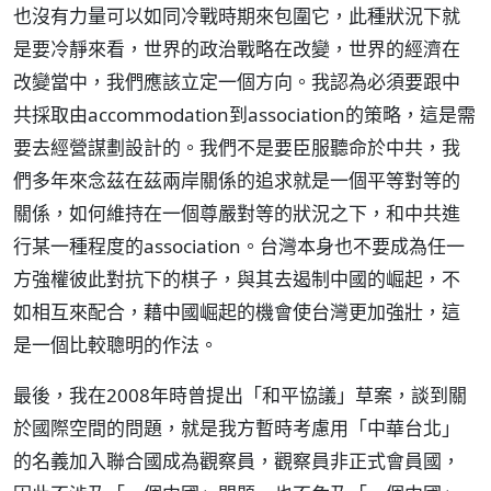
也沒有力量可以如同冷戰時期來包圍它，此種狀況下就
是要冷靜來看，世界的政治戰略在改變，世界的經濟在
改變當中，我們應該立定一個方向。我認為必須要跟中
共採取由accommodation到association的策略，這是需
要去經營謀劃設計的。我們不是要臣服聽命於中共，我
們多年來念茲在茲兩岸關係的追求就是一個平等對等的
關係，如何維持在一個尊嚴對等的狀況之下，和中共進
行某一種程度的association。台灣本身也不要成為任一
方強權彼此對抗下的棋子，與其去遏制中國的崛起，不
如相互來配合，藉中國崛起的機會使台灣更加強壯，這
是一個比較聰明的作法。
最後，我在2008年時曾提出「和平協議」草案，談到關
於國際空間的問題，就是我方暫時考慮用「中華台北」
的名義加入聯合國成為觀察員，觀察員非正式會員國，