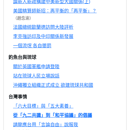
論新人新政構建中美新型大國關係(上)
美國精算師新招：再平衡的「再平衡」？
（趙念渝）
法國總統歐蘭德訪問大陸評析
李克強訪印及中印關係新發展
一個流氓 各自懲罰
釣魚台與琉球
關於英國軍艦申請登陸
站在琉球人民立場說話
沖繩獨立組織正式成立 欲建琉球共和國
台灣事情
「六大目標」與「五大素養」
從「九二共識」到「和平協議」的倡議
請龍應台用「言論自由」說服我