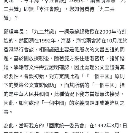
問題一：今年為「辜汪會談」20週年，論者謂如無「九
二共識」即無「辜汪會談」，您如何看待「九二共
識」？
邱理事長：「九二共識」一詞是蘇起教授在2000年時創
造的。然回溯在1992年，海基、海協兩會將在10月底於
香港舉行會談，相關議題主要是低層次的文書查證的問
題。基於開放探親後，隨著雙方來往逐漸密切，諸如婚
姻、學籍等文件需要證明確認，因此處理公文查證有其
必要性。會談初始，對方定調此為「『一個中國』原則
下的雙邊公文查證問題」。而其所稱的「一個中國」指
的是中華人民共和國，此種情況下我方當然無法接受，
因此，如何處理「一個中國」的定義問題即成為迫切之
事。
為此，當時我方的「國家統一委員會」在1992年8月1日