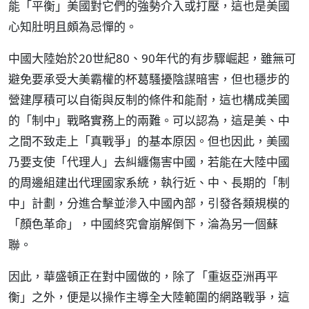
能「平衡」美國對它們的強勢介入或打壓，這也是美國
心知肚明且頗為忌憚的。
中國大陸始於20世紀80、90年代的有步驟崛起，雖無可
避免要承受大美霸權的杯葛騷擾陰謀暗害，但也穩步的
營建厚積可以自衛與反制的條件和能耐，這也構成美國
的「制中」戰略實務上的兩難。可以認為，這是美、中
之間不致走上「真戰爭」的基本原因。但也因此，美國
乃要支使「代理人」去糾纏傷害中國，若能在大陸中國
的周邊組建出代理國家系統，執行近、中、長期的「制
中」計劃，分進合擊並滲入中國內部，引發各類規模的
「顏色革命」，中國終究會崩解倒下，淪為另一個蘇
聯。
因此，華盛頓正在對中國做的，除了「重返亞洲再平
衡」之外，便是以操作主導全大陸範圍的網路戰爭，這