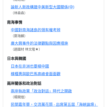
論新人新政構建中美新型大國關係(中)
（林森森）
南海事情
中國對南海諸島的領有權考辨
（鄭海麟）
廣大興事件的法律觀點與因應措施
（趙國材 林文隆★）
日本與韓國
日本在非洲也要槓中國
樸槿惠與歐巴馬高峰會面面觀
兩岸關係和政治對話
兩岸執政黨「政治對話」時代之開啟
（楊開煌）
民間嘉年華，交流萬花筒 - 出席第五屆「海峽論壇」