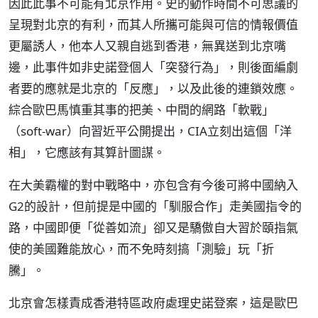
因此此事不可能有北京作用。史的動作時間不可思議的
呈現對北京的有利，而其人所攜可能與可信的情報價值
更屬誘人，他本人又親自逃到香港，無異送到北京嘴
邊，此事件如非史諾登個人「突發行為」，則後面編劇
者要的應就是北京的「反應」，以及此後的連鎖效應。
綜合歐巴馬慎重其事的把美、中間的網路「軟戰」
（soft-war）向習近平公開提出，CIA立刻出這個「洋
相」，它應該有其算計圖謀。
在大美霸權的對中戰略中，亦包含有今後可將中國納入
G2的設計，但前提是中國的「馴服合作」走美國指令的
路，中國即便「從善如流」卻又是驕傲自大習於頤指氣
使的美國難能放心，而不免時刻搞「測驗」玩「折
騰」。
北京會怎樣責成香港特區政府處理史諾登案，這是歐巴