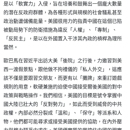
是以「軟實力」入侵，旨在培養和鼓舞出一個龐大數量
的潛在反政府群體，為各種形式與規模的社會騷亂甚至
政治動盪儲備能量。美國很用力的指責中國在這個已陷
被動局勢下的防衛措施為違反「人權」、「專制」、
「反民主」，是以在外國置入干涉其內政的槓桿為理所
當然。
歐巴馬在習近平出訪大美「後院」之行後，力邀習到美
西一渡假景點，跟他做不拘禮儀的「私人外交」，這應
該不僅是要跟習交朋友，而更有以「攤牌」來重訂遊戲
規則的用意，軟硬兼施的迫使中國接受爾後美國的對中
政策與戰略操作。我們相信，美國的目標是號令掌握中
國大陸已壯大的「反對勢力」，如此而受到威脅的中共
政權，內部必然分裂成「溫和」、「保守」等派系和人
物，他們都可能尋求或接受美國提供的協助，在內外壓