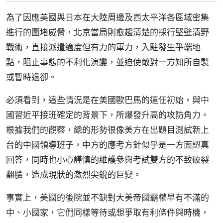
為了因應美國與日本在大陸周邊及西太平洋各區域密集
進行的圍堵威脅，北京當局則愈趨清楚的採行堅壁清野
戰術，直接派遣適度但有力的軍力，入駐發生爭端地
點，阻止事態的不利化演變，並迫使敵對一方知所自製
或暫時退卻。
必須看到，這些情況是在美國歐巴馬的連任初始，與中
國習近平接班確定的背景下，所爆發升高的攻防角力。
根據我們的觀察，總的形勢很像美方在出題目測試新上
台的中國領導班子，中方的應考方針似乎是一方面認真
回答，同時也小心謹慎的維護參與考試雙方的不致破裂
翻臉，造成現狀的激烈尖銳的巨變。
事實上，美國的後院並不缺對大美帝國霸權早有不滿的
中、小國家，它們同樣等待或想爭取有利條件與時機，