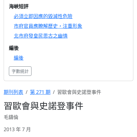
海峽短評
必須立即因應的毀滅性危險
市府官員應瞭解歷史，注重形象
北市府發皇民思古之幽情
編後
編後
字數統計
期刊列表
第 271 期
習歐會與史諾登事件
習歐會與史諾登事件
毛鑄倫
2013 年 7 月