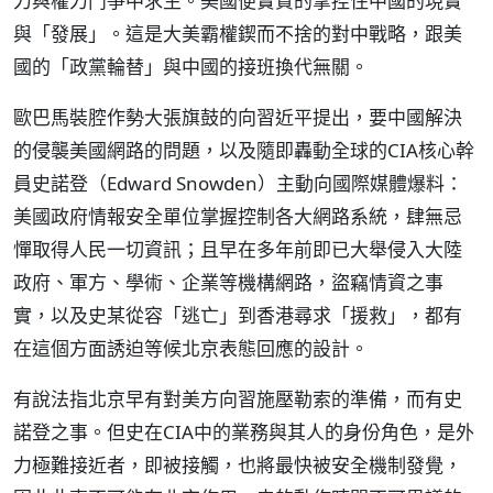
力與權力鬥爭中求生。美國便實質的掌控住中國的現實
與「發展」。這是大美霸權鍥而不捨的對中戰略，跟美
國的「政黨輪替」與中國的接班換代無關。
歐巴馬裝腔作勢大張旗鼓的向習近平提出，要中國解決
的侵襲美國網路的問題，以及隨即轟動全球的CIA核心幹
員史諾登（Edward Snowden）主動向國際媒體爆料：
美國政府情報安全單位掌握控制各大網路系統，肆無忌
憚取得人民一切資訊；且早在多年前即已大舉侵入大陸
政府、軍方、學術、企業等機構網路，盜竊情資之事
實，以及史某從容「逃亡」到香港尋求「援救」，都有
在這個方面誘迫等候北京表態回應的設計。
有說法指北京早有對美方向習施壓勒索的準備，而有史
諾登之事。但史在CIA中的業務與其人的身份角色，是外
力極難接近者，即被接觸，也將最快被安全機制發覺，