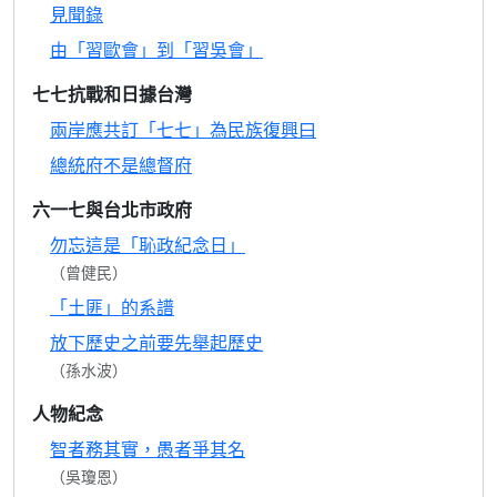
見聞錄
由「習歐會」到「習吳會」
七七抗戰和日據台灣
兩岸應共訂「七七」為民族復興曰
總統府不是總督府
六一七與台北市政府
勿忘這是「恥政紀念日」
（曾健民）
「土匪」的系譜
放下歷史之前要先舉起歷史
（孫水波）
人物紀念
智者務其實，愚者爭其名
（吳瓊恩）