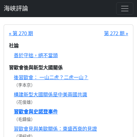
跳至主要內容
海峽評論
« 第 270 期
第 272 期 »
社論
善於守拙，絕不當頭
習歐會後與新型大國關係
後習歐會： 一山二虎？二虎一山？
（李本京）
構建新型大國關係是中美兩國共識
（花俊雄）
習歐會與史諾登事件
（毛鑄倫）
習歐會見與美歐關係：東盛西衰的見證
（湯紹成）