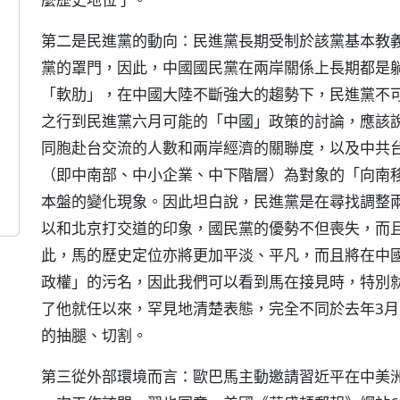
第二是民進黨的動向：民進黨長期受制於該黨基本教
黨的罩門，因此，中國國民黨在兩岸關係上長期都是
「軟肋」，在中國大陸不斷強大的趨勢下，民進黨不
之行到民進黨六月可能的「中國」政策的討論，應該
同胞赴台交流的人數和兩岸經濟的關聯度，以及中共
（即中南部、中小企業、中下階層）為對象的「向南
本盤的變化現象。因此坦白說，民進黨是在尋找調整
以和北京打交道的印象，國民黨的優勢不但喪失，而
此，馬的歷史定位亦將更加平淡、平凡，而且將在中
政權」的污名，因此我們可以看到馬在接見時，特別
了他就任以來，罕見地清楚表態，完全不同於去年3
的抽腿、切割。
第三從外部環境而言：歐巴馬主動邀請習近平在中美