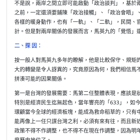
不是說，兩岸之間立即可能啟動「政治談判」，基於
之前，一定還須要鋪陳「政治接觸」、「政治會晤」
各樣的暖身動作，也有「一軌」、「二軌」，民間、
計。但是對兩岸關係的發展而言，馬英九的「覺悟」
二、探 因：
按一般人對馬英九多年的瞭解，他是比較保守、規矩
大的轉變是令人訝異的，究竟原因為何，我們相信馬
拼湊可能的因果關係。
第一是台灣的發展需要：馬第二任整體表現，應該是
特別是經濟民生迄無起色，當年響亮的「633」，如
環顧當今全球的經濟板塊，能成為救命稻草的，只有
能再像上一任只謀台灣之利，必須有來有往，而且新近
政策不得不作調整，也不得不在現在作調整，因為明
麼歷史地位了。