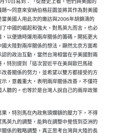
月10日寫到：「從歷史上看，他們與美國的
議題～同意來安納伯格莊園並將其作為對美國
當美國人用此次的邀訪與2006年胡錦濤的
到了中國的崛起和強大，對馬英九而言，也必
道，以便適時運用兩岸關係的籌碼，開拓更大
中國大陸對兩岸關係的想法，顯然北京方面希
承認的政治互動，當然台灣相當在乎美國對兩
時，特別提到「這次習近平在美與歐巴馬碰
年改善關係的努力，並希望以雙方都接受的方
宣示，意義重大，表明兩岸關係改善，不僅符
國人聽的。也等於是台灣人說自己的兩岸政策
結果，特別馬在內政焦頭爛額的壓力下，不得
望馬英九的調整，能夠在調整中覺悟到亞洲的
岸關係的戰略調整，真正思考台灣與大陸的長