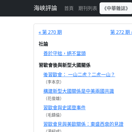
跳至主要內容
海峽評論
首頁
期刊列表
《中華雜誌》
« 第 270 期
第 272 期 
社論
善於守拙，絕不當頭
習歐會後與新型大國關係
後習歐會： 一山二虎？二虎一山？
（李本京）
構建新型大國關係是中美兩國共識
（花俊雄）
習歐會與史諾登事件
（毛鑄倫）
習歐會見與美歐關係：東盛西衰的見證
（湯紹成）