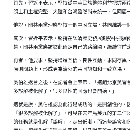
首先，習近平表示，堅持從中華民族整體利益把握兩
領土和主權完整。大陸和台灣雖然尚未統一，但同屬
他說，國共兩黨理應堅持一個中國立場、共同維護一
其次，習近平表示，堅持在認清歷史發展趨勢中把握
趨，國共兩黨應該據此確定自己的路線圖，繼續往前
再者，他要求，堅持增進互信、良性互動、求同存異
原則問題上，形成更為清晰的共同認知和一致立場。
吳伯雄返台之後，在記者會上表示：「這趟北京吳習
多誤解被化解了，很多良性的回應也會開始。」
這就是說，吳伯雄認為此行是成功的，是開創性的，
「很多誤解被化解了」，可見在去年馬英九的第二任
的任務就是化解「誤解」，走出低潮，而這些誤會和