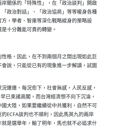
兩岸關係的「特殊性」，在「政治談判」開啟
、「政治對話」、「政治協商」等等暖身各種
官方，學者、智庫等深化戰略縱身的策略設
還是十分難能可貴的轉變。
的性格，因此，在不到兩個月之間出現如此巨
不會說，只能從已有的現象進一步解讀，試圖
狀況連連、每況愈下，社會無感，人民反感，
今早已束諸高閣，而台灣經濟想不向下沉淪，
中國大陸，如果要繼續從中共獲利，自然不可
的ECFA談判也不順利，因此馬英九的兩岸
年就是選舉年，輸了明年，馬也就不必追求什