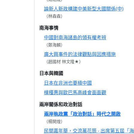
論新人新政構建中美新型大國關係(中)
（林森森）
南海事情
中國對南海諸島的領有權考辨
（鄭海麟）
廣大興事件的法律觀點與因應措施
（趙國材 林文隆★）
日本與韓國
日本在非洲也要槓中國
樸槿惠與歐巴馬高峰會面面觀
兩岸關係和政治對話
兩岸執政黨「政治對話」時代之開啟
（楊開煌）
民間嘉年華，交流萬花筒 - 出席第五屆「海