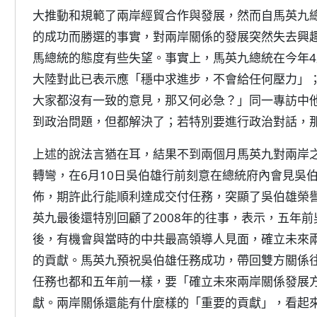
大推動和規範了兩岸經貿合作與發展，然而自馬英九
的成功而勝選的事實，對兩岸關係的發展突然失去興
馬總統的態度有些失望。事實上，馬英九總統在今年4
大陸對此已表示應「穩中求進步，不會給任何壓力」
大家都沒有一致的意見，那又何必急？」同一專訪中他
到政治問題，但都解決了；若特別要進行政治對話，
上述的說法言猶在耳，結果不到兩個月馬英九對兩岸
轉彎，在6月10日吳伯雄行前刻意在總統府內會見吳
佈，期許此行能順利達成交付任務，突顯了吳伯雄榮
英九最後還特別回顧了2008年的往事，表示，五年
後，有機會與當時的中共最高領導人見面，確立未來
的貢獻。馬英九預祝吳伯雄任務成功，帶回雙方關係
任務也都和五年前一樣，要「確立未來兩岸關係發展
獻。兩岸關係還能有什麼樣的「重要的貢獻」，看起