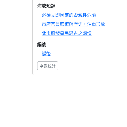
海峽短評
必須立即因應的毀滅性危險
市府官員應瞭解歷史，注重形象
北市府發皇民思古之幽情
編後
編後
字數統計