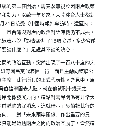
總統的第二任開始，馬竟然無視於因兩岸政策
趣和動力，以致一年多來，大陸涉台人士都對
月21日接受《中國時報》專訪時，還堅持：
；「且台灣與對岸的政治對話時機仍不成熟，
還表示說「過去談判了18項協議，多少會碰
那要談什麼？」足證其不談的決心。
之間的政治互動，突然出現了一百八十度的大
伯雄等國民黨代表團一行，而且主動向媒體公
譽主席，此行所具的正式代表性。會見中，馬
前吳伯雄率團去大陸，就在他就職十幾天之
兩岸關係發展方向，這點對兩岸關係有非常大
往前邁進的好消息。這就暗示了吳伯雄此行的
方向」，對「未來兩岸關係」作出重要的貢
來只能是啟動兩岸之間的政治互動了，當然這