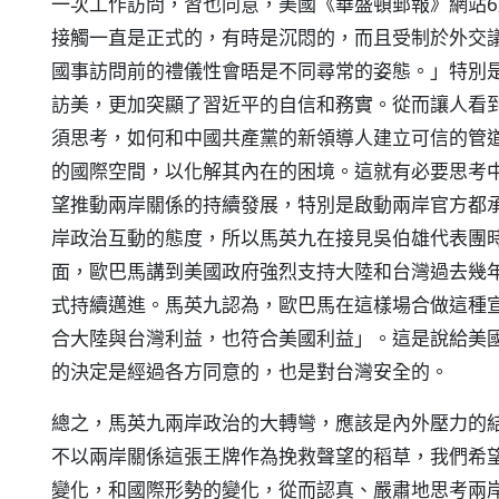
一次工作訪問，習也同意，美國《華盛頓郵報》網站6
接觸一直是正式的，有時是沉悶的，而且受制於外交
國事訪問前的禮儀性會晤是不同尋常的姿態。」特別是
訪美，更加突顯了習近平的自信和務實。從而讓人看
須思考，如何和中國共產黨的新領導人建立可信的管
的國際空間，以化解其內在的困境。這就有必要思考
望推動兩岸關係的持續發展，特別是啟動兩岸官方都
岸政治互動的態度，所以馬英九在接見吳伯雄代表團
面，歐巴馬講到美國政府強烈支持大陸和台灣過去幾
式持續邁進。馬英九認為，歐巴馬在這樣場合做這種
合大陸與台灣利益，也符合美國利益」。這是說給美
的決定是經過各方同意的，也是對台灣安全的。
總之，馬英九兩岸政治的大轉彎，應該是內外壓力的
不以兩岸關係這張王牌作為挽救聲望的稻草，我們希
變化，和國際形勢的變化，從而認真、嚴肅地思考兩