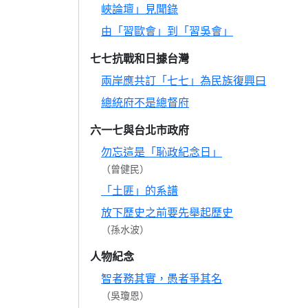
峽論壇」見聞錄
由「習歐會」到「習吳會」
七七抗戰和日據台灣
兩岸應共訂「七七」為民族復興曰
總統府不是總督府
六一七與台北市政府
勿忘這是「恥政紀念日」
（曾健民）
「土匪」的系譜
放下歷史之前要先舉起歷史
（孫水波）
人物紀念
智者務其實，愚者爭其名
（吳瓊恩）