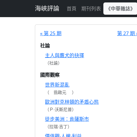
跳至主要內容
海峽評論
首頁
期刊列表
《中華雜誌》
« 第 25 期
第 27 期 
社論
主人與鷹犬的抉擇
（社論）
國際觀察
世界新混亂
（ 翁啟元 ）
歐洲對克林頓的矛盾心態
（Ｐ‧沃斯尼普）
徒步美洲：肯薩斯市
（拉瑞‧吉丁）
價值觀‧人權‧利益