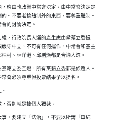
題，應由執政黨中常會決定。由中常會決定是
制的。不要老搞體制外的東西，要尊重體制。
常會的討論決定。
名權，行政院長人選的產生應由黨籍立委提
須嚴守中立，不可有任何運作。中常會和黨主
郝柏村、林洋港、邱創煥都是合適人選。
由黨籍立委互選，所有黨籍立委都是候選人。
中常會必須尊重假投票結果予以提名。
止。
數，否則就是搞個人獨裁。
大事，要建立「法治」，不要以所謂「單純