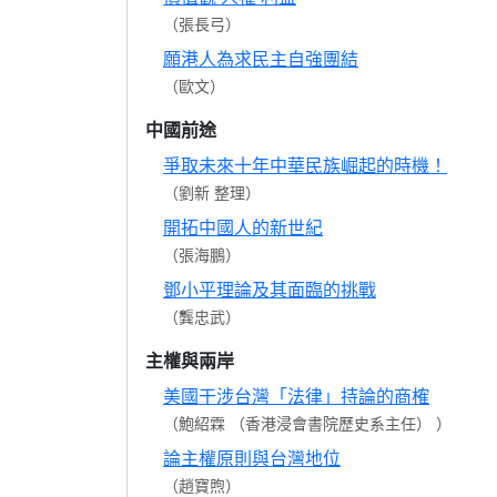
（張長弓）
願港人為求民主自強團結
（歐文）
中國前途
爭取未來十年中華民族崛起的時機！
（劉新 整理）
開拓中國人的新世紀
（張海鵬）
鄧小平理論及其面臨的挑戰
（龔忠武）
主權與兩岸
美國干涉台灣「法律」持論的商榷
（鮑紹霖 （香港浸會書院歷史系主任） ）
論主權原則與台灣地位
（趙寶煦）