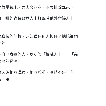
要氣量狹小，要大公無私，不要排除異己。
攏一批外省籍政界人士打擊其他外省籍人士，
統職位的信賴，要知道任何人擔任了總統這個
動的。
任自己身邊的人，以所謂「權威人士」、「高
治局勢動盪。
就必須相互溝通，相互尊重。團結不是一言
壓。◆