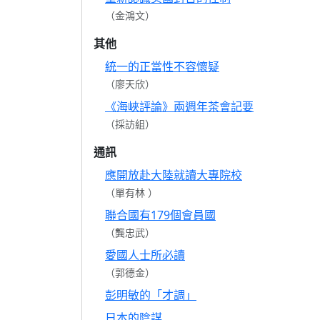
（金鴻文）
其他
統一的正當性不容懷疑
（廖天欣）
《海峽評論》兩週年茶會記要
（採訪組）
通訊
應開放赴大陸就讀大專院校
（單有林 ）
聯合國有179個會員國
（龔忠武）
愛國人士所必讀
（郭德金）
彭明敏的「才調」
日本的陰謀