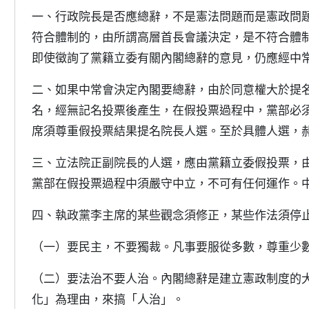
一、行政院長是否應總辭，不是憲法問題而是憲政問
符合體制的，由所謂高層首長會議決定，是不符合體
即使徵詢了黨籍立委有關內閣總辭的意見，仍應經中
二、如果中常會決定內閣要總辭，由於同意權大於提
名，經無記名投票後產生，在假投票過程中，黨部必
席須尊重假投票結果提名院長人選。至於具體人選，
三、立法院正副院長的人選，應由黨籍立委假投票，
黨部在假投票過程中須嚴守中立，不可有任何運作。
四、執政黨李主席的某些觀念須修正，某些作法須停
（一）要民主，不要獨裁。凡事要服從多數，尊重少
（二）要法治不要人治。內閣總辭是建立憲政制度的
化」為理由，來搞「人治」。