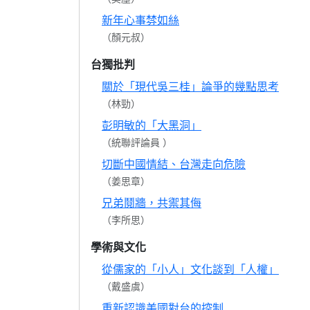
新年心事棼如絲
（顏元叔）
台獨批判
關於「現代吳三桂」論爭的幾點思考
（林勁）
彭明敏的「大黑洞」
（統聯評論員 ）
切斷中國情結、台灣走向危險
（姜思章）
兄弟鬩牆，共禦其侮
（李所思）
學術與文化
從儒家的「小人」文化談到「人權」
（戴盛虞）
重新認識美國對台的控制