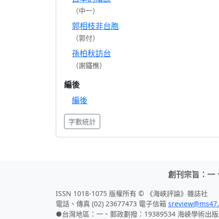
（中一）
郭相枝非台胞
（郭付）
孫柏秋訪台
（謝鐵樵）
編後
編後
字數統計
創刊宗旨：一
ISSN 1018-1075 版權所有 © 《海峽評論》雜誌社
電話、傳真 (02) 23677473 電子信箱
sreview@ms47.
●台灣地區：一、郵政劃撥：19389534 海峽學術出版