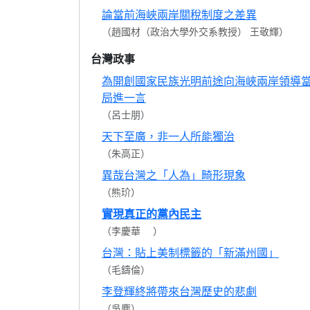
論當前海峽兩岸關稅制度之差異
（趙國材（政治大學外交系教授） 王敬輝）
台灣政事
為開創國家民族光明前途向海峽兩岸領導
局進一言
（呂士朋）
天下至廣，非一人所能獨治
（朱高正）
異哉台灣之「人為」畸形現象
（熊玠）
實現真正的黨內民主
（李慶華 ）
台灣：貼上美制標籤的「新滿州國」
（毛鑄倫）
李登輝終將帶來台灣歷史的悲劇
（吳塵）