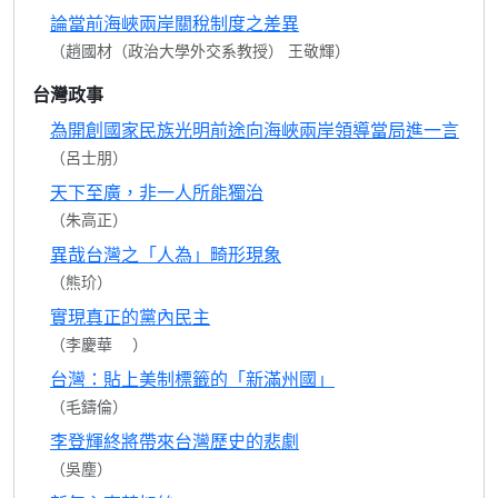
論當前海峽兩岸關稅制度之差異
（趙國材（政治大學外交系教授） 王敬輝）
台灣政事
為開創國家民族光明前途向海峽兩岸領導當局進一言
（呂士朋）
天下至廣，非一人所能獨治
（朱高正）
異哉台灣之「人為」畸形現象
（熊玠）
實現真正的黨內民主
（李慶華 ）
台灣：貼上美制標籤的「新滿州國」
（毛鑄倫）
李登輝終將帶來台灣歷史的悲劇
（吳塵）