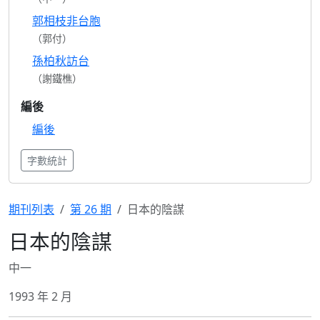
郭相枝非台胞
（郭付）
孫柏秋訪台
（謝鐵樵）
編後
編後
字數統計
期刊列表
第 26 期
日本的陰謀
日本的陰謀
中一
1993 年 2 月