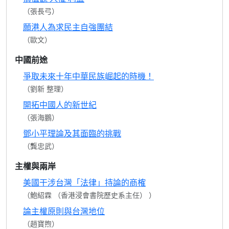
（張長弓）
願港人為求民主自強團結
（歐文）
中國前途
爭取未來十年中華民族崛起的時機！
（劉新 整理）
開拓中國人的新世紀
（張海鵬）
鄧小平理論及其面臨的挑戰
（龔忠武）
主權與兩岸
美國干涉台灣「法律」持論的商榷
（鮑紹霖 （香港浸會書院歷史系主任） ）
論主權原則與台灣地位
（趙寶煦）