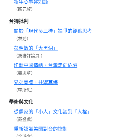
新年心事棼如絲
（顏元叔）
台獨批判
關於「現代吳三桂」論爭的幾點思考
（林勁）
彭明敏的「大黑洞」
（統聯評論員 ）
切斷中國情結、台灣走向危險
（姜思章）
兄弟鬩牆，共禦其侮
（李所思）
學術與文化
從儒家的「小人」文化談到「人權」
（戴盛虞）
重新認識美國對台的控制
（金鴻文）