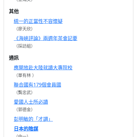
其他
統一的正當性不容懷疑
（廖天欣）
《海峽評論》兩週年茶會記要
（採訪組）
通訊
應開放赴大陸就讀大專院校
（單有林 ）
聯合國有179個會員國
（龔忠武）
愛國人士所必讀
（郭德金）
彭明敏的「才調」
日本的陰謀
（中一）