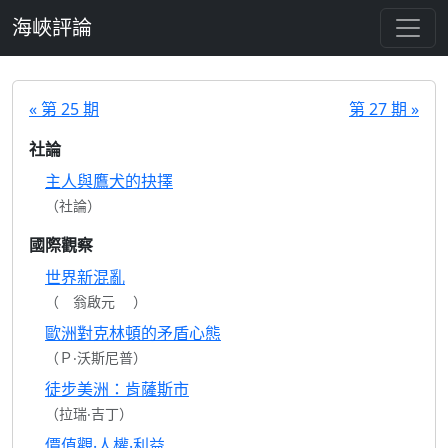
跳至主要內容
海峽評論
« 第 25 期
第 27 期 »
社論
主人與鷹犬的抉擇
（社論）
國際觀察
世界新混亂
（ 翁啟元 ）
歐洲對克林頓的矛盾心態
（Ｐ‧沃斯尼普）
徒步美洲：肯薩斯市
（拉瑞‧吉丁）
價值觀‧人權‧利益