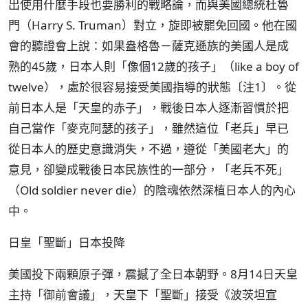
出使用什麼手段也要勝利的戰略論，而與美國總統杜魯
門（Harry S. Truman）對立，旋即被罷免回國。他在國
會的聽證會上說：如果盎格魯－薩克遜族的美國人是成
熟的45歲，日本人則「像個12歲的孩子」（like a boy of
twelve），處於很容易接受美國指導的狀態〔注1〕。從
前日本人是「天皇的赤子」，戰後日本人逐漸習慣於把
自己當作「麥克阿瑟的孩子」，雖然這位「老兵」早已
從日本人的歷史意識消失，不過，遵從「美國老大」的
意見，卻變成戰後日本民族性的一部分，「老兵不死」
（Old soldier never die）的陰魂依然深植日本人的內心
中。
日皇「聖斷」日本投降
美國投下兩顆原子彈，震撼了全日本朝野。8月14日天皇
主持「御前會議」，天皇下「聖斷」接受《波茨坦宣