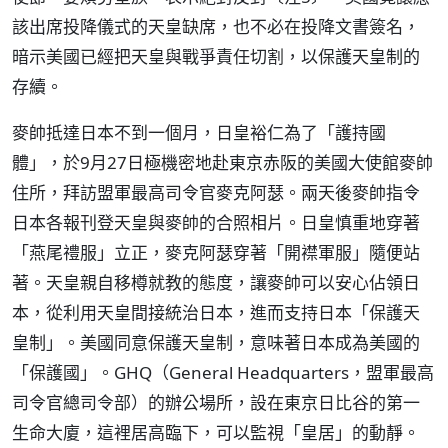
該出席投降儀式的天皇缺席，也不必在投降文書簽名，
暗示美國已經把天皇與戰爭責任切割，以保護天皇制的
存續。
麥帥抵達日本不到一個月，日皇裕仁為了「護持國
體」，於9月27日極機密地赴東京赤阪的美國大使館麥帥
住所，拜訪盟軍最高司令官麥克阿瑟。兩天後麥帥指令
日本各報刊登天皇與麥帥的合照相片。日皇慎重地穿著
「燕尾禮服」立正，麥克阿瑟穿著「開襟軍服」隨便站
著。天皇親自移樽就教的態度，讓麥帥可以安心佔領日
本，從利用天皇間接統治日本，進而支持日本「保護天
皇制」。美國同意保護天皇制，意味著日本成為美國的
「保護國」。GHQ（General Headquarters，盟軍最高
司令官總司令部）的辦公場所，設在東京日比谷的第一
生命大廈，這裡居高臨下，可以監視「皇居」的動靜。