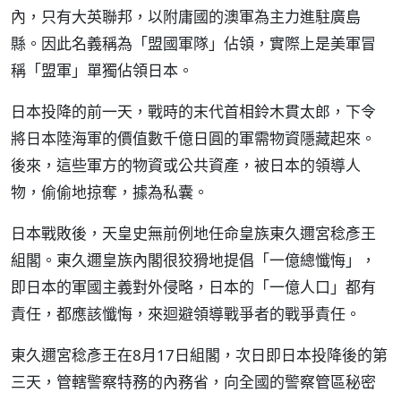
內，只有大英聯邦，以附庸國的澳軍為主力進駐廣島
縣。因此名義稱為「盟國軍隊」佔領，實際上是美軍冒
稱「盟軍」單獨佔領日本。
日本投降的前一天，戰時的末代首相鈴木貫太郎，下令
將日本陸海軍的價值數千億日圓的軍需物資隱藏起來。
後來，這些軍方的物資或公共資產，被日本的領導人
物，偷偷地掠奪，據為私囊。
日本戰敗後，天皇史無前例地任命皇族東久邇宮稔彥王
組閣。東久邇皇族內閣很狡猾地提倡「一億總懺悔」，
即日本的軍國主義對外侵略，日本的「一億人口」都有
責任，都應該懺悔，來迴避領導戰爭者的戰爭責任。
東久邇宮稔彥王在8月17日組閣，次日即日本投降後的第
三天，管轄警察特務的內務省，向全國的警察管區秘密