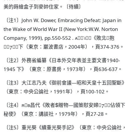
美的蒔繪盒子到麥帥住家。〔待續〕
〔注1〕John W. Dower, Embracing Defeat: Japan in
the Wake of World War II (New York:W.W. Norton
Company, 1999), pp.550-552 . ˙《敗北抱
》下（東京：巖波書店，2004年），頁374-376。
〔注2〕外務省編纂《日本外交年表並主要文書1940-
1945 下》（東京：原書房，1973年），頁636-637。
〔注3〕大江志乃夫《御前會議—昭和天皇十五回聖斷》
（東京：中央公論社，1991年），頁100-102。
〔注4〕昌代《敗者贈物—國策慰安婦佔領下
秘使》（東京：講談社，1979年），頁27-28。
〔注5〕重光葵《續重光葵手記》（東京：中央公論社，