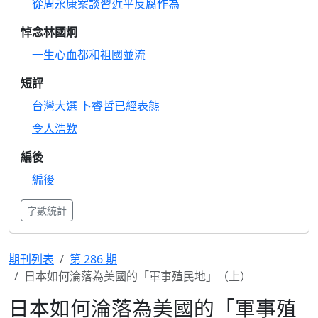
從周永康案談習近平反腐作為
悼念林國炯
一生心血都和祖國並流
短評
台灣大選 卜睿哲已經表態
令人浩歎
編後
編後
字數統計
期刊列表
第 286 期
日本如何淪落為美國的「軍事殖民地」（上）
日本如何淪落為美國的「軍事殖