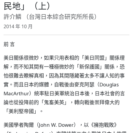
民地」（上）
許介鱗 （台灣日本綜合研究所所長）
2014 年 10 月
前 言
美日關係很微妙，如果只用表相的「美日同盟」關係理
解，而不知其間有一種極微妙的「新保護國」關係，恐
怕很難去瞭解真相，因為其間隱藏著太多不讓人知的事
實。而且日本的媒體，自戰後由麥克阿瑟（Douglas
MacArthur）統率駐日美軍統治日本後，日本社會的言
論也從投降前的「鬼畜美英」，轉向戰後崇拜偉大的
「美利堅帝國」。
美國學者陶爾（John W. Dower），以《擁抱戰敗》