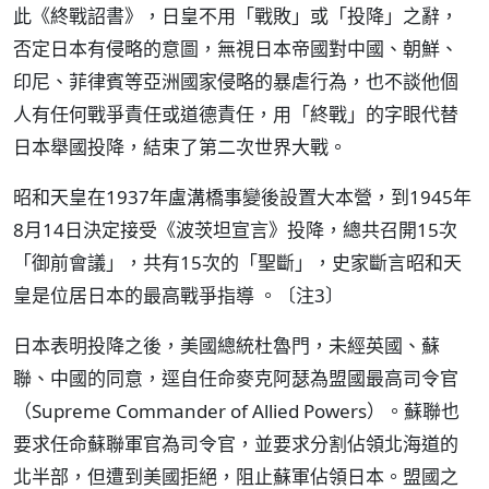
此《終戰詔書》，日皇不用「戰敗」或「投降」之辭，
否定日本有侵略的意圖，無視日本帝國對中國、朝鮮、
印尼、菲律賓等亞洲國家侵略的暴虐行為，也不談他個
人有任何戰爭責任或道德責任，用「終戰」的字眼代替
日本舉國投降，結束了第二次世界大戰。
昭和天皇在1937年盧溝橋事變後設置大本營，到1945年
8月14日決定接受《波茨坦宣言》投降，總共召開15次
「御前會議」，共有15次的「聖斷」，史家斷言昭和天
皇是位居日本的最高戰爭指導 。〔注3〕
日本表明投降之後，美國總統杜魯門，未經英國、蘇
聯、中國的同意，逕自任命麥克阿瑟為盟國最高司令官
（Supreme Commander of Allied Powers）。蘇聯也
要求任命蘇聯軍官為司令官，並要求分割佔領北海道的
北半部，但遭到美國拒絕，阻止蘇軍佔領日本。盟國之