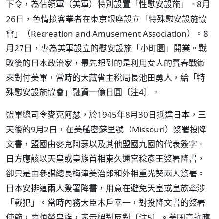
下令，為佔領軍（美軍）特別設置「性慰安設施」。8月
26日，色情接客業者在東京銀座設立「特殊慰安設施協
會」（Recreation and Amusement Association）。8
月27日，專為美軍設立的慰安設施「小町園」開業。戰
敗後的日本政治家，最先想到的是利用女人的賣春戰術
來對付美軍，當時的大藏省主稅局長池田勇人，給「特
殊慰安設施協會」融資一億日圓〔注4〕。
盟軍總司令麥克阿瑟，於1945年8月30日抵達日本，三
天後的9月2日，在美艦密蘇里號（Missouri）簽署投降
文書，盟國由麥克阿瑟以及其他盟國九國的代表簽字。
日方應該以天皇或皇族首相東久邇宮稔彥王簽署降書，
卻只是由參謀總長梅津美治郎和外相重光葵兩人簽署。
日本安排這兩人簽署降書，用意在避免天皇或皇族牽涉
「戰犯」。當時內務大臣木戶幸一，對投降文書的簽署
使節，要煩勞皇族，表示絕對反對〔注5〕。美國竟讓應