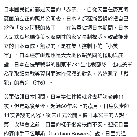
日本國民從前都是天皇的「赤子」，自從天皇在麥克阿
瑟面前立正的照片公開後，日本人都逐漸習慣於把自己
當作「麥克阿瑟的孩子」。在美軍佔領日本期間，日本
人是默默地聽從美國壓倒性的家父長制權威。韓戰後成
立的日本軍隊，無疑的，是在美國控制下的「小美
軍」，日本經濟崛起也是大大地依賴美國的援助與庇
護。日本在侵華戰爭的關東軍731生化戰部隊，也成美軍
為爭取細菌戰等資料而遮掩保護的對象，皆逃避了「戰
犯」的審判〔注6〕。
美軍佔領日本期間，日皇裕仁移樽就教去拜訪麥帥11
次，但是戰後至今，超過60年以上的歲月，日皇與麥帥
11次會談的內容，從未正式公開。據日本宮中的人說，
第一次拜會之前，日皇的樣子很緊張而不安。迎接日皇
的麥帥手下包華斯（Faubion Bowers）說，日皇到達