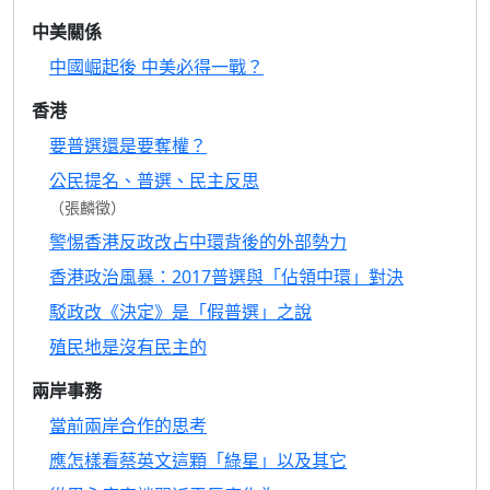
中美關係
中國崛起後 中美必得一戰？
香港
要普選還是要奪權？
公民提名、普選、民主反思
（張麟徵）
警惕香港反政改占中環背後的外部勢力
香港政治風暴：2017普選與「佔領中環」對決
駁政改《決定》是「假普選」之說
殖民地是沒有民主的
兩岸事務
當前兩岸合作的思考
應怎樣看蔡英文這顆「綠星」以及其它