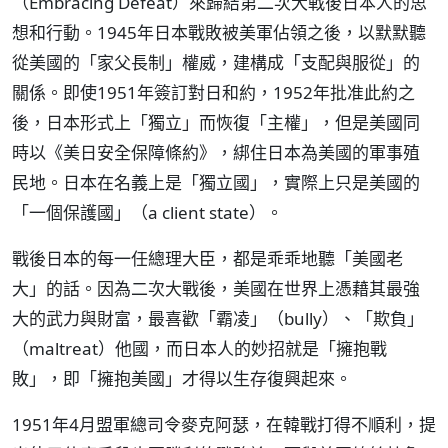
（Embracing Defeat）來歸結第二次大戰後日本人的思
想和行動。1945年日本戰敗被美軍佔領之後，以默默聽
從美國的「家父長制」權威，建構成「支配與服從」的
關係。即使1951年簽訂對日和約，1952年批准此約之
後，日本形式上「獨立」而恢復「主權」，但是美國同
時以《美日安全保障條約》，綁住日本為美國的軍事殖
民地。日本在名義上是「獨立國」，實際上只是美國的
「一個保護國」（a client state）。
戰後日本的每一任總理大臣，都是乖乖地聽「美國老
大」的話。因為二次大戰後，美國在世界上憑藉其最強
大的武力與財富，最喜歡「霸凌」（bully）、「欺負」
（maltreat）他國，而日本人的妙招就是「擁抱戰
敗」，即「擁抱美國」才得以生存復興起來。
1951年4月盟軍總司令麥克阿瑟，在韓戰打得不順利，提