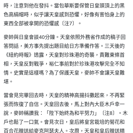
時，注意到他在發抖。當包華斯要保管日皇頭頂上的黑
色高絹帽時，似乎讓天皇感到恐懼，好像有害怕身上的
東西全部被拿開的恐懼感〔注7〕。
麥帥與日皇會談40分鐘。天皇依照外務省作成的稿子回
答問話，美方事先提出題目給日方準備作答。三天後的
《紐約時報》透露，天皇對珍珠港的奇襲，責難東條首
相，天皇反對戰爭，裕仁事前對於珍珠港攻擊完全不知
情。史實是這樣嗎？為了保護天皇，麥帥不會讓天皇難
堪。
當會見完畢回去時，天皇的精神高揚抖擻起來，不再緊
張而恢復了自信。天皇回去後，馬上對內大臣木戶幸一
說，麥帥稱讚我：「陛下始終為和平努力」〔注8〕。木
戶也鬆了一口氣。會見次日，皇后將皇宮栽培的菊花和
百合花贈送給麥克阿瑟夫人。次周，天皇和皇后贈送精