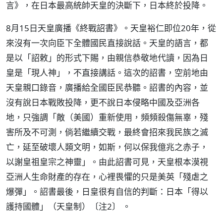
言》，在日本最高統帥天皇的決斷下，日本終於投降。
8月15日天皇廣播《終戰詔書》。天皇裕仁即位20年，從
來沒有一次向臣下全體國民直接說話。天皇的語言，都
是以「詔敕」的形式下賜，由親信恭敬地代讀，因為日
皇是「現人神」，不直接講話。這次的詔書，空前地由
天皇親口錄音，廣播給全國臣民恭聽。詔書的內容，並
沒有說日本戰敗投降，更不說日本侵略中國及亞洲各
地，只強調「敵（美國）重新使用，頻頻殺傷無辜，殘
害所及不可測，倘若繼續交戰，最終會招來我民族之滅
亡，延至破壞人類文明，如斯，何以保我億兆之赤子，
以謝皇祖皇宗之神靈」。由此詔書可見，天皇根本漠視
亞洲人生命財產的存在，心裡畏懼的只是美英「殘虐之
爆彈」。詔書最後，日皇很有自信的判斷：日本「得以
護持國體」（天皇制）〔注2〕 。