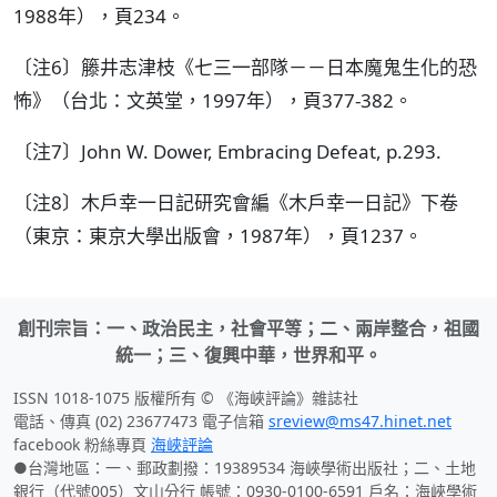
1988年），頁234。
〔注6〕籐井志津枝《七三一部隊－－日本魔鬼生化的恐
怖》（台北：文英堂，1997年），頁377-382。
〔注7〕John W. Dower, Embracing Defeat, p.293.
〔注8〕木戶幸一日記研究會編《木戶幸一日記》下卷
（東京：東京大學出版會，1987年），頁1237。
創刊宗旨：一、政治民主，社會平等；二、兩岸整合，祖國
統一；三、復興中華，世界和平。
ISSN 1018-1075 版權所有 © 《海峽評論》雜誌社
電話、傳真 (02) 23677473 電子信箱
sreview@ms47.hinet.net
facebook 粉絲專頁
海峽評論
●台灣地區：一、郵政劃撥：19389534 海峽學術出版社；二、土地
銀行（代號005）文山分行 帳號：0930-0100-6591 戶名：海峽學術