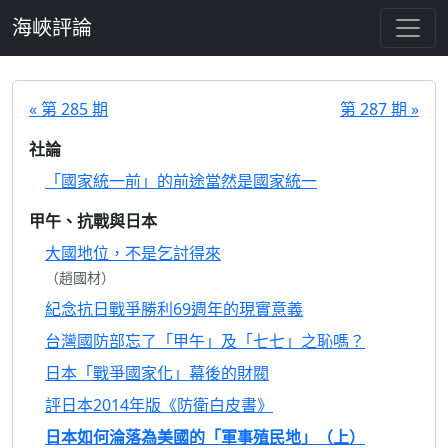
跳至主要內容
海峽評論
« 第 285 期
第 287 期 »
社論
「國家統一前」的前途當然是國家統一
甲午、抗戰與日本
大國地位，不是乞討得來
（趙國材）
紀念抗日戰爭勝利69週年的現實意義
台灣國防部忘了「甲午」及「七七」之恥嗎？
日本「戰爭國家化」幕後的財閥
評日本2014年版《防衛白皮書》
日本如何淪落為美國的「軍事殖民地」（上）