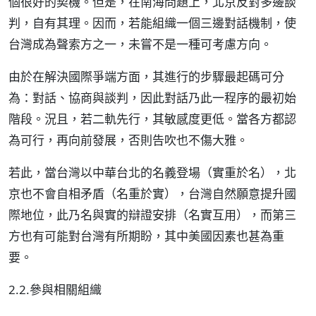
個很好的契機。但是，在南海問題上，北京反對多邊談
判，自有其理。因而，若能組織一個三邊對話機制，使
台灣成為聲索方之一，未嘗不是一種可考慮方向。
由於在解決國際爭端方面，其進行的步驟最起碼可分
為：對話、協商與談判，因此對話乃此一程序的最初始
階段。況且，若二軌先行，其敏感度更低。當各方都認
為可行，再向前發展，否則告吹也不傷大雅。
若此，當台灣以中華台北的名義登場（實重於名），北
京也不會自相矛盾（名重於實），台灣自然願意提升國
際地位，此乃名與實的辯證安排（名實互用），而第三
方也有可能對台灣有所期盼，其中美國因素也甚為重
要。
2.2.參與相關組織