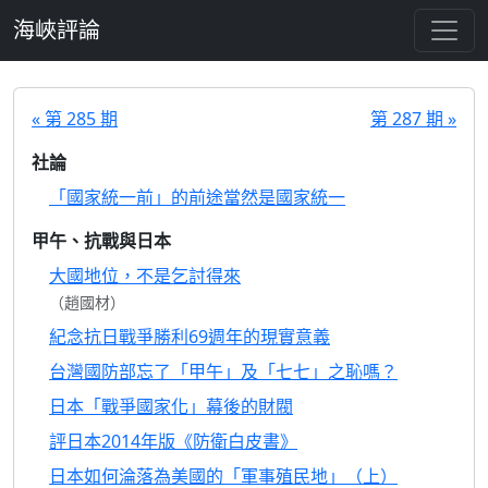
跳至主要內容
海峽評論
« 第 285 期
第 287 期 »
社論
「國家統一前」的前途當然是國家統一
甲午、抗戰與日本
大國地位，不是乞討得來
（趙國材）
紀念抗日戰爭勝利69週年的現實意義
台灣國防部忘了「甲午」及「七七」之恥嗎？
日本「戰爭國家化」幕後的財閥
評日本2014年版《防衛白皮書》
日本如何淪落為美國的「軍事殖民地」（上）