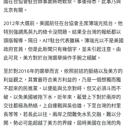
國在台協會駐台辦事處將她軟禁。事後得悉，此事乃與
北京有關。
2012年大選前，美國前任在台協會主席薄瑞光抵台，他
特別強調馬英九的綠卡沒問題。結果全台灣的報紙都以
頭版報導。隔日，AIT駐台代表雖稱，薄瑞光以不是美國
政府官員，但是此新聞只有幾個字，並未引起注意。由
此可見，美方對於台灣選舉操作手腕之細膩。
至於對2016年的選舉而言，依照前述的脈絡以及美方的
利益觀之，其實最符合美方利益的，乃是一個想獨而獨
不起來的民進黨，以便能與北京對峙，但又必須斗而不
破，以免美國被拖下水。近年來，藍營上下對於兩岸的
交往都極為熱絡，上自連戰與吳伯雄，下至台灣的村里
長等等，若長此以往，兩岸之間難免水乳交融，難以分
開，勢必可能超越了美方的界線，屆時美國在台灣的角