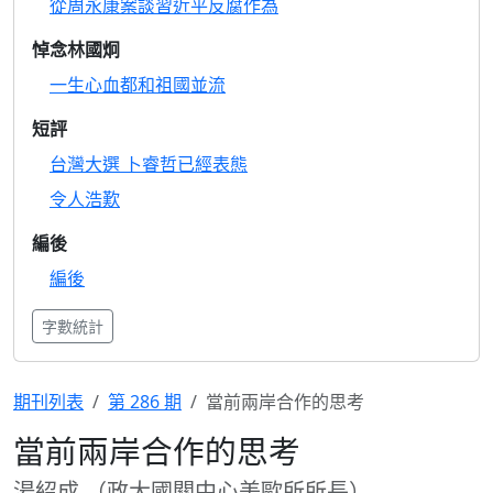
從周永康案談習近平反腐作為
悼念林國炯
一生心血都和祖國並流
短評
台灣大選 卜睿哲已經表態
令人浩歎
編後
編後
字數統計
期刊列表
第 286 期
當前兩岸合作的思考
當前兩岸合作的思考
湯紹成 （政大國關中心美歐所所長）