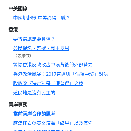
中美關係
中國崛起後 中美必得一戰？
香港
要普選還是要奪權？
公民提名、普選、民主反思
（張麟徵）
警惕香港反政改占中環背後的外部勢力
香港政治風暴：2017普選與「佔領中環」對決
駁政改《決定》是「假普選」之說
殖民地是沒有民主的
兩岸事務
當前兩岸合作的思考
應怎樣看蔡英文這顆「綠星」以及其它