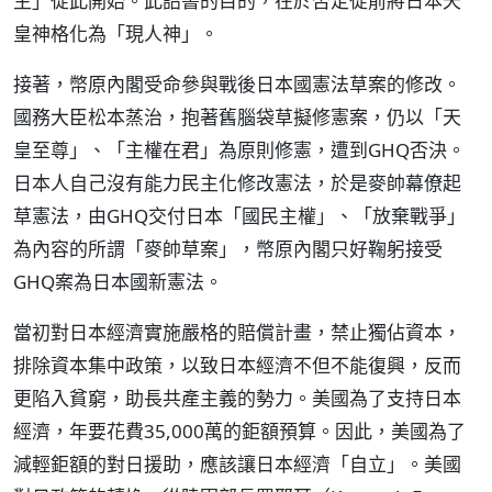
主」從此開始。此詔書的目的，在於否定從前將日本天
皇神格化為「現人神」。
接著，幣原內閣受命參與戰後日本國憲法草案的修改。
國務大臣松本蒸治，抱著舊腦袋草擬修憲案，仍以「天
皇至尊」、「主權在君」為原則修憲，遭到GHQ否決。
日本人自己沒有能力民主化修改憲法，於是麥帥幕僚起
草憲法，由GHQ交付日本「國民主權」、「放棄戰爭」
為內容的所謂「麥帥草案」，幣原內閣只好鞠躬接受
GHQ案為日本國新憲法。
當初對日本經濟實施嚴格的賠償計畫，禁止獨佔資本，
排除資本集中政策，以致日本經濟不但不能復興，反而
更陷入貧窮，助長共產主義的勢力。美國為了支持日本
經濟，年要花費35,000萬的鉅額預算。因此，美國為了
減輕鉅額的對日援助，應該讓日本經濟「自立」。美國