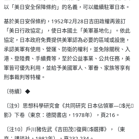
以「美日安全保障條約」的名義，可以繼續駐軍日本。
基於美日安保條約，1952年2月28日吉田政權再簽訂
「美日行政協定」，使日本國土「美軍基地化」。依此
協定，日本政府免費提供美軍認為必要的區域或設施，
承認美軍有使用、營運、防衛的權利，並免除關稅、入
港、登陸費、手續費等，至於公益事業、公共任務，美
軍皆可優先利用，並給予美國軍人、軍眷、家族等享有
刑事裁判等特權。
〔待續〕◆
〔注9〕思想科學研究會《共同研究 日本佔領軍—光
影》下卷（東京：德間書店，1978年），頁216。
〔注10〕戶川豬佐武《吉田茂復興選擇》，（東
京：講談社，1982年），頁232-234。