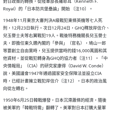
對日政策的轉換，從陸軍部長羅耶耳（Kenneth F.
Royal）的「日本防共堡壘論」開始 〔注10〕。
1948年11月東京大審判決A級戰犯東條英機等七人死
刑，12月23日執行。次日12月24日，GHQ釋放岸信介、
兒玉譽士夫等右翼戰犯19人。戰後特務機關長兒玉譽士
夫，即擔任東久邇內閣的「參與」（官名），鳩山一郎
等要創立自由黨時，兒玉提供當時的錢16,000萬圓和其
他資材，並從戰犯轉身為GHQ的協力者〔注11〕。「中
央情報局」（CIA）的研究家康得（David W. Conde）
說，美國議會1947年通過國家安全保障法並設立CIA
時，已經計畫擁立戰犯岸信介〔注12〕。日本的政治風
向從左轉右。
1950年6月25日韓戰爆發，日本沉滯蕭條的經濟，隨後
被美軍的「韓戰特需」翻轉了。美軍對日本訂購大量軍