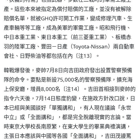
產。這些本來被指定為償付賠償的工廠，並沒有被解除
賠償名單，就被GHQ許可開工作業，變成修理汽車、生
產車輛等等工廠，成為美軍的軍需工廠。昭和飛行機、
中日本重工業、東日本重工（前三菱重工業）、板橋赤
羽的陸軍工廠、豐田－日產（Toyota-Nissan）兩自動車
會社、日野柴油等都包括在內〔注13〕。
韓戰爆發後，麥帥7月8日向吉田政府發出設置警察預備
隊的命令。要點是新設75,000名的警察預備隊，擴充海
上保安廳，增員8,000名〔注14〕。吉田首相接到麥帥的
指令六天後，7月14日態度豹變，在施政方針改口說，日
本已經與美國談好「單獨講和」，有人現在議論「永世
中立」或「全面講和」，都是完全脫離現實的言論。當
時東京大學校長南原繁，在東大學生的畢業典禮演講，
主張日本應該與中國等各國「全面講和」，吉田茂謾罵