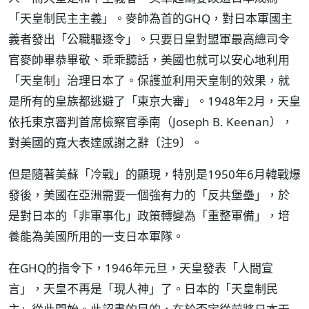
「天皇制民主主義」。麥帥為首的GHQ，對日本軍國主
義者發出「公職驅逐令」。只要日皇對盟軍最高總司令
官麥帥畢恭畢敬、乖乖聽話，美國也就可以安心地利用
「天皇制」治理日本了。保護並利用天皇制的效果，就
是所有的皇族都逃避了「東京大審」。1948年2月，天皇
依托東京審判首席檢察官季南（Joseph B. Keenan），
對美國的寬大表達感謝之辭〔注9〕。
但是隨著美蘇「冷戰」的顯現，特別是1950年6月韓戰爆
發後，美國在亞洲需要一個強有力的「反共堡壘」，於
是對日本的「非軍事化」政策轉變為「重整軍備」，培
養能為美國所用的一支日本軍隊。
在GHQ的指令下，1946年元旦，天皇發表「人間宣
言」，天皇不再是「現人神」了。日本的「天皇制民