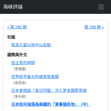
跳至主要內容
海峽評論
« 第 286 期
第 288 期 »
社論
馬英九當以孫中山自勉
國際與外交
金正恩的神隱
（李庚嬉）
世界和平最大的威脅是美國
（孫若怡）
日本會透過「美日同盟」涉入更多國際爭端
（李中邦）
日本如何淪落為美國的「軍事殖民地」（中）