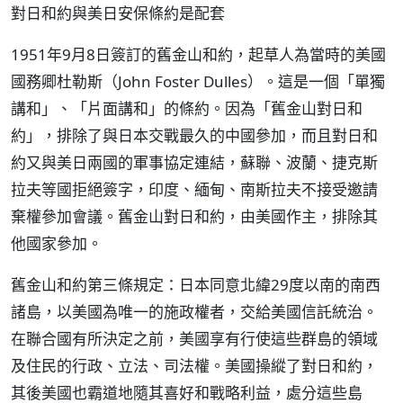
對日和約與美日安保條約是配套
1951年9月8日簽訂的舊金山和約，起草人為當時的美國
國務卿杜勒斯（John Foster Dulles）。這是一個「單獨
講和」、「片面講和」的條約。因為「舊金山對日和
約」，排除了與日本交戰最久的中國參加，而且對日和
約又與美日兩國的軍事協定連結，蘇聯、波蘭、捷克斯
拉夫等國拒絕簽字，印度、緬甸、南斯拉夫不接受邀請
棄權參加會議。舊金山對日和約，由美國作主，排除其
他國家參加。
舊金山和約第三條規定：日本同意北緯29度以南的南西
諸島，以美國為唯一的施政權者，交給美國信託統治。
在聯合國有所決定之前，美國享有行使這些群島的領域
及住民的行政、立法、司法權。美國操縱了對日和約，
其後美國也霸道地隨其喜好和戰略利益，處分這些島