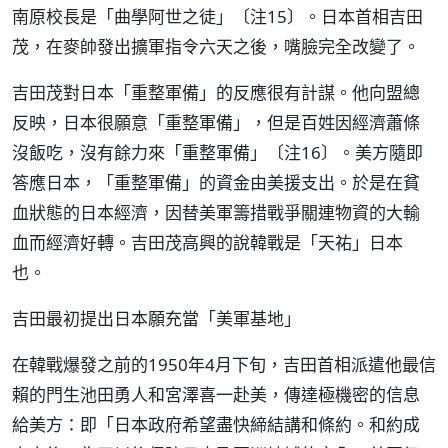
南原校長是「曲學阿世之徒」〔注15〕。日本首相吉田
茂，在麥帥發出擴軍指令六天之後，嘴臉完全改變了。
吉田茂對日本「重整軍備」的反應很有計謀。他向盟總
反映，日本很願意「重整軍備」，但是百姓因經濟蕭條
沒飯吃，沒有餘力來「重整軍備」〔注16〕。美方隨即
答應日本，「重整軍備」的資金由美援支出。於是在貧
血狀態的日本經濟，因替美軍籌措戰爭關連物資的大輸
血而經濟好轉。吉田茂高興的說韓戰是「天祐」日本
也。
吉田最初提出日本願充當「美軍基地」
在韓戰爆發之前的1950年4月下旬，吉田首相派遣他最信
賴的門生池田勇人和宮澤喜一赴美，傳達極機密的信息
給美方：即「日本政府希望盡快締結講和條約。和約成