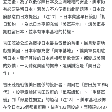
立之後，為了以後保障日本及亞洲地域的安全，美軍仍
有必要駐留日本，若美方不方便提出此問題時，日本政
府願意由日方提出」〔注17〕。日本冀望早日簽訂「對
日和約」，為此日本寧願充當「美軍基地」，讓美軍長
期駐留日本，並享有軍事基地的特權。
吉田茂被公認為戰後日本最為傲骨的首相，尚且秘密地
獻媚美國，日本寧願充當「美軍基地」，讓美軍長期駐
留日本。難怪其後的日本首相都是軟骨頭，都變成美國
的奴僕，一切聽從美國的擺佈，還稱讚這是「美日合
作」。
吉田茂是戰後美日關係的設計者。陶爾在《吉田茂時
代》，設專章論述吉田政府的「單獨講和」、「重整軍
備」到「隸屬性獨立」的過程〔注18〕。美軍基地散佈
在全日本25個都道府縣，佔有133個設施，面積達8,487