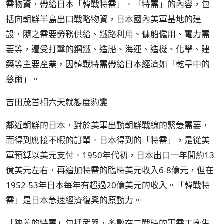
需物資，帶給日本「韓戰特需」。「特需」的內容，包
括向朝鮮半島出口戰略物資，日本國內美軍基地的建
設，隨之需要勞務供給、鐵路利用、傭船僱用、電力需
要等，遭受打擊的鋼鐵、造船、海運、造機、化學、建
築等主要產業，因韓戰特需帶給日本經濟如「乾旱中的
慈雨」。
吉田茂首相六天就態度豹變
鄰近朝鮮的日本，對於美軍出動朝鮮戰線的緊急需要，
而得到應接不暇的訂單。日本得到的「特需」，是從美
軍預算以美元支付。1950年代初，日本出口一年間約13
億美元左右，再追加特需的臨時美元收入6-8億元，但在
1952-53年日本每年有超過20億美元的收入。「韓戰特
需」是日本急速經濟復興的原動力。
「狹義的特需」包括武器，多數在二戰時的軍需工廠生