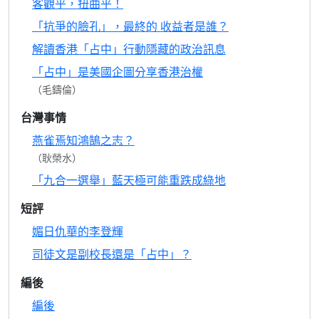
客觀乎，扭曲乎！
「抗爭的臉孔」，最終的 收益者是誰？
解讀香港「占中」行動隱藏的政治訊息
「占中」是美國企圖分享香港治權
（毛鑄倫）
台灣事情
燕雀焉知鴻鵠之志？
（耿榮水）
「九合一選舉」藍天極可能重跌成綠地
短評
媚日仇華的李登輝
司徒文是副校長還是「占中」？
編後
編後