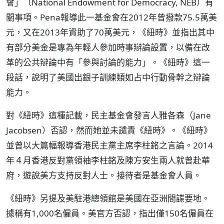
會」（National Endowment for Democracy, NEB）有
關事項。Pena報導此一基金會在2012年曾撥款75.5萬美
元，又在2013年資助了70萬美元，《紐時》並指出其中
有部分美金是專為年輕人參加時事辯論設置，以備在改
革的公共辯論中有「參與討論的能力」。《紐時》這一
段話，說明了美國出銀子訓練類如占中行動骨幹之辯論
能力。
對《紐時》這種記載，民主基金會發言人雅各森（Jane
Jacobsen）否認，然而她並未譴責《紐時》。《紐時》
並曾以大篇幅報導香港民主黨主席李柱銘之言論。2014
年４月香港反對黨領袖李柱銘及陳方安生兩人就曾赴華
府，遊說美方支持反對人士。接待者是基金會人員。
《紐時》另提及美駐港總領館是美國在亞洲間諜要地。
據稱有1,000名僱員。美官方否認，指出僅150名僱員在