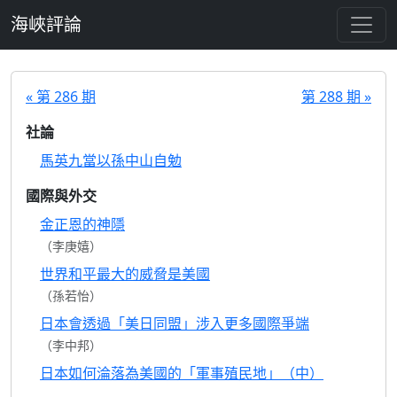
跳至主要內容
海峽評論
« 第 286 期
第 288 期 »
社論
馬英九當以孫中山自勉
國際與外交
金正恩的神隱
（李庚嬉）
世界和平最大的威脅是美國
（孫若怡）
日本會透過「美日同盟」涉入更多國際爭端
（李中邦）
日本如何淪落為美國的「軍事殖民地」（中）