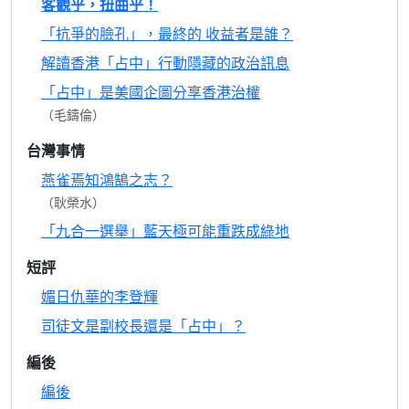
客觀乎，扭曲乎！
「抗爭的臉孔」，最終的 收益者是誰？
解讀香港「占中」行動隱藏的政治訊息
「占中」是美國企圖分享香港治權
（毛鑄倫）
台灣事情
燕雀焉知鴻鵠之志？
（耿榮水）
「九合一選舉」藍天極可能重跌成綠地
短評
媚日仇華的李登輝
司徒文是副校長還是「占中」？
編後
編後