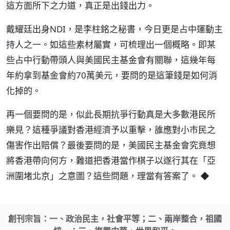
這方面所下之力道，真正是出錢出力。
戴耀廷出身NDI，是李柱銘之秘書，今日更是占中運動主
持人之一。如這些素材屬實，可梳理出一個概略。即某
些占中行動帶頭人與美國民主基金會有關聯，這幾年每
年約拿到基金會約70萬美元，要問的是這筆錢是如何消
化掉的。
再一個要問的是，似此長期抗爭行動真是大多數港民所
樂見？這種爭議對香港經濟予以重擊，誰應對小市民之
傷害作出賠償？最後要問的是，美國民主基金會究竟想
將香港帶向何方，難道把香港當作棋子以遂行其在「亞
洲圍堵北京」之意圖？這些問題，理當有答案了。 ◆
創刊宗旨：一、政治民主，社會平等；二、兩岸整合，祖國