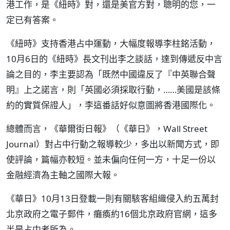
港工作，是《紐時》對，還是美官方對，聰明的您，一
定已有答案。
《紐時》支持香港占中運動，大幅度報導李柱銘活動，
10月6日的《紐時》長文刊出李之談話，達到傳遞反中言
論之目的，李主要認為「既然中國違反了『中英聯合聲
明』上之諾言，則「英國必須採取行動，……美國是該條
約的實質保證人」，李這番話好似意圖將香港國際化。
總體而言，《華爾街日報》（《華日》，Wall Street
Journal）對占中行動之報導較少，多出以新聞方式，即
使評論，篇幅亦較短。並未偏向任何一方，十足一份以
金融經濟為主軸之國際大報。
《華日》10月13日登載一則有關駭客組織侵入約五萬封
北京政府之電子郵件，癱瘓約16個北京政府官網，這多
半是占中者所為。