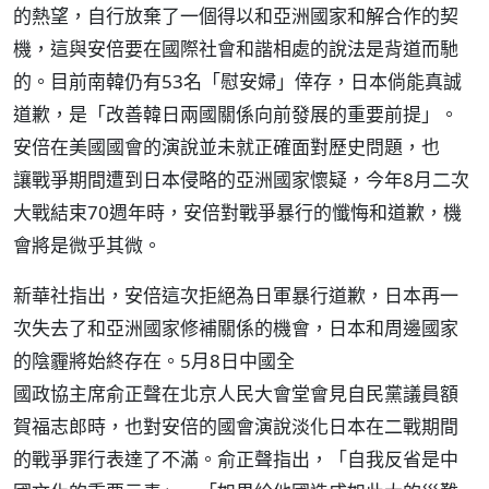
的熱望，自行放棄了一個得以和亞洲國家和解合作的契
機，這與安倍要在國際社會和諧相處的說法是背道而馳
的。目前南韓仍有53名「慰安婦」倖存，日本倘能真誠
道歉，是「改善韓日兩國關係向前發展的重要前提」。
安倍在美國國會的演說並未就正確面對歷史問題，也
讓戰爭期間遭到日本侵略的亞洲國家懷疑，今年8月二次
大戰結束70週年時，安倍對戰爭暴行的懺悔和道歉，機
會將是微乎其微。
新華社指出，安倍這次拒絕為日軍暴行道歉，日本再一
次失去了和亞洲國家修補關係的機會，日本和周邊國家
的陰霾將始終存在。5月8日中國全
國政協主席俞正聲在北京人民大會堂會見自民黨議員額
賀福志郎時，也對安倍的國會演說淡化日本在二戰期間
的戰爭罪行表達了不滿。俞正聲指出，「自我反省是中