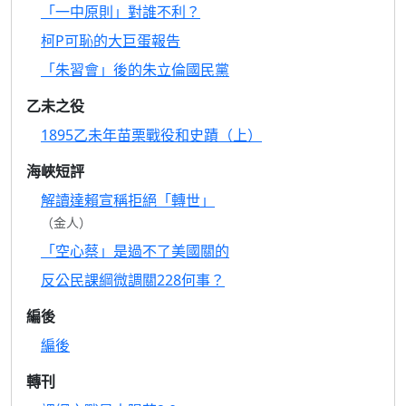
「一中原則」對誰不利？
柯P可恥的大巨蛋報告
「朱習會」後的朱立倫國民黨
乙未之役
1895乙未年苗栗戰役和史蹟（上）
海峽短評
解讀達賴宣稱拒絕「轉世」
（金人）
「空心蔡」是過不了美國關的
反公民課綱微調關228何事？
編後
編後
轉刊