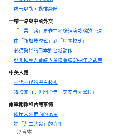
慮善以動，動惟厥時
一帶一路與中國外交
「一帶一路」是嵌在地緣經濟戰略的一環
由「新加坡模式」到「中國模式」
必須警覺的日本對台新動作
亞非領導人會議與萬隆會議60週年之觀察
中美人權
一代一代的黑白歧視
鐵證如山：世間從無「天安門大屠殺」
兩岸關係和台灣事情
兩岸未來走向的遠景
論「九二共識」的真相
（李壽林）