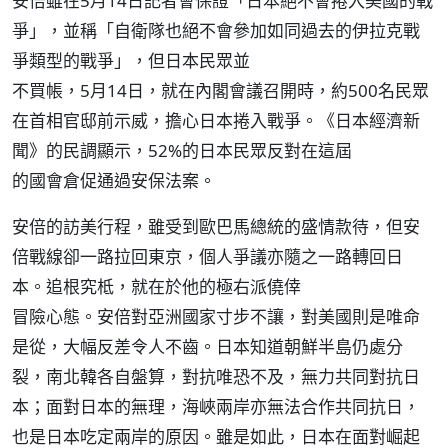
安倍雖在5月14日記者會保證「日本絕不會捲入美國的戰
爭」，並稱「自衛隊也絕不會參加如同過去的伊拉克戰
爭類型的戰爭」，但日本民眾並
不買帳，5月14日，就在內閣會議召開時，約500名民眾
在首相官邸前示威，擔心日本捲入戰爭。《日本經濟新
聞》的民調顯示，52%的日本民眾反對在這屆
的國會倉促通過安保法案。
安倍的訪美行程，雖受到歐巴馬總統的盛情款待，但安
倍戰線卻一路拉回東京，個人爭議亦隨之一路轉回日
本。追根究柢，就在於他的極右派僥倖
冒險心態。安倍對亞洲國家寸步不讓，對美國則是唯命
是從，大幅反差令人不齒。日本知道朝鮮半島仍處分
裂，南北韓各自盤算，對抗唯恐不及，無力共同對抗日
本；面對日本的無理，海峽兩岸亦無法合作共同抗日，
也是日本吃定兩岸的原因。雖是如此，日本在面對崛起