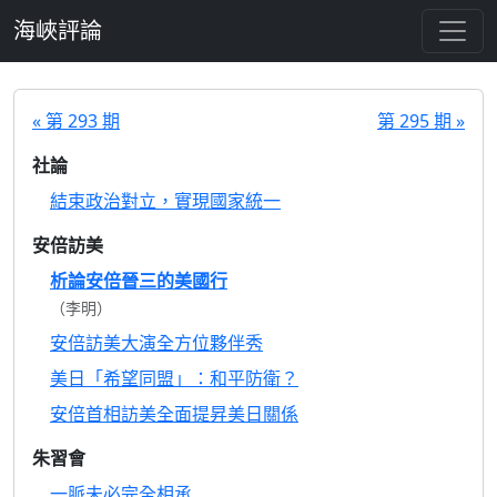
跳至主要內容
海峽評論
« 第 293 期
第 295 期 »
社論
結束政治對立，實現國家統一
安倍訪美
析論安倍晉三的美國行
（李明）
安倍訪美大演全方位夥伴秀
美日「希望同盟」：和平防衛？
安倍首相訪美全面提昇美日關係
朱習會
一脈未必完全相承