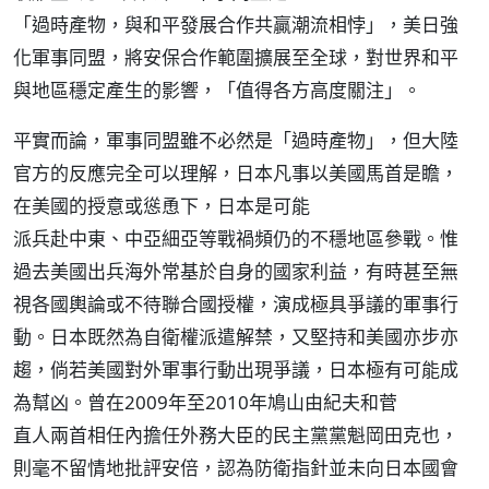
「過時產物，與和平發展合作共贏潮流相悖」，美日強
化軍事同盟，將安保合作範圍擴展至全球，對世界和平
與地區穩定產生的影響，「值得各方高度關注」。
平實而論，軍事同盟雖不必然是「過時產物」，但大陸
官方的反應完全可以理解，日本凡事以美國馬首是瞻，
在美國的授意或慫恿下，日本是可能
派兵赴中東、中亞細亞等戰禍頻仍的不穩地區參戰。惟
過去美國出兵海外常基於自身的國家利益，有時甚至無
視各國輿論或不待聯合國授權，演成極具爭議的軍事行
動。日本既然為自衛權派遣解禁，又堅持和美國亦步亦
趨，倘若美國對外軍事行動出現爭議，日本極有可能成
為幫凶。曾在2009年至2010年鳩山由紀夫和菅
直人兩首相任內擔任外務大臣的民主黨黨魁岡田克也，
則毫不留情地批評安倍，認為防衛指針並未向日本國會