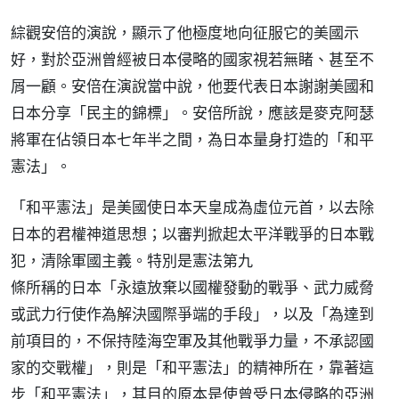
綜觀安倍的演說，顯示了他極度地向征服它的美國示
好，對於亞洲曾經被日本侵略的國家視若無睹、甚至不
屑一顧。安倍在演說當中說，他要代表日本謝謝美國和
日本分享「民主的錦標」。安倍所說，應該是麥克阿瑟
將軍在佔領日本七年半之間，為日本量身打造的「和平
憲法」。
「和平憲法」是美國使日本天皇成為虛位元首，以去除
日本的君權神道思想；以審判掀起太平洋戰爭的日本戰
犯，清除軍國主義。特別是憲法第九
條所稱的日本「永遠放棄以國權發動的戰爭、武力威脅
或武力行使作為解決國際爭端的手段」，以及「為達到
前項目的，不保持陸海空軍及其他戰爭力量，不承認國
家的交戰權」，則是「和平憲法」的精神所在，靠著這
步「和平憲法」，其目的原本是使曾受日本侵略的亞洲