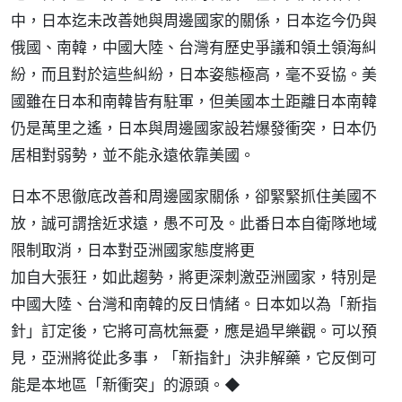
中，日本迄未改善她與周邊國家的關係，日本迄今仍與
俄國、南韓，中國大陸、台灣有歷史爭議和領土領海糾
紛，而且對於這些糾紛，日本姿態極高，毫不妥協。美
國雖在日本和南韓皆有駐軍，但美國本土距離日本南韓
仍是萬里之遙，日本與周邊國家設若爆發衝突，日本仍
居相對弱勢，並不能永遠依靠美國。
日本不思徹底改善和周邊國家關係，卻緊緊抓住美國不
放，誠可謂捨近求遠，愚不可及。此番日本自衛隊地域
限制取消，日本對亞洲國家態度將更
加自大張狂，如此趨勢，將更深刺激亞洲國家，特別是
中國大陸、台灣和南韓的反日情緒。日本如以為「新指
針」訂定後，它將可高枕無憂，應是過早樂觀。可以預
見，亞洲將從此多事，「新指針」決非解藥，它反倒可
能是本地區「新衝突」的源頭。◆