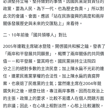
必須堅持立場、堅持做對的事情。因國民黨是負責任的
政黨，要為人民、為下一代、也為歷史負責。」所以對
此次的會議、會面，應該「站在民族復興的高度和兩岸
關係發展歷史與未來的交匯點上」來看待。
二、10年前後「國共領導人」對比
2005年連戰主席破冰登陸，開啓國共和解之鑰，發表了
「兩岸和平發展共同願景」，楬櫫了兩岸關係的共同價
值－－和平發展。當其時也，國民黨挾持立法院四
分之三的絕對多數的主流民意；加上陳水扁不光彩的連
任，連累民進黨掌權的合法性，加上陳水扁的貪腐弊
案，也衰退了民進黨的士氣；當然連主席在2004年競
選失利之後，絕意仕途，專注兩岸事務，因而在政治上
的主張，政策上的要求，比較不易遭人在個人問題方面
的非議；因此，在心境上相對淡然，心態上比較灑脫，