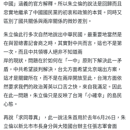
中國」涵義的官方解釋。所以朱立倫的說法是回歸而且
忠實地繼承了中國國民黨的初衷和政策的本質。同時又
區別了國共關係與兩岸關係的微妙差別。
朱立倫此行多次自然地說出中華民國，最重要地當然是
在與習總書記會商之時，其實對中共而言，這也不是第
一次，而且中共領導人絕非不知道兩
岸的現狀，問題在於如何在「一中」原則下解決此一矛
盾，中共希望談判解決，台北方面希望北京端出方案，
這才是關鍵所在，而不是在兩岸開放至此，台灣方面依
然要求我們的政治菁英以口舌之快，來自我滿足。因此
在此一問題，朱立倫只是反映了台灣「小確幸」的島民
心態。
再說「求同尊異」，此一說法朱首用於去年6月26日，朱
立倫以新北市市長身分與大陸國台辦主任張志軍會面