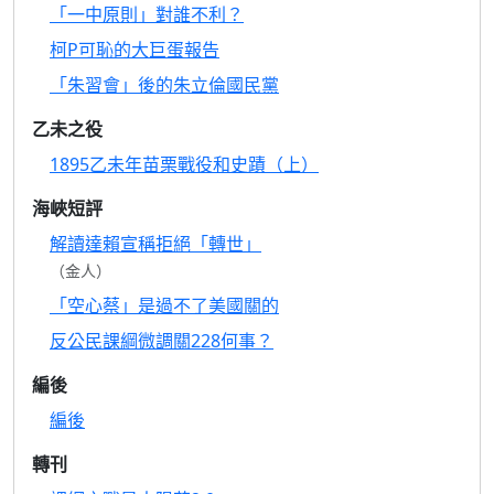
「一中原則」對誰不利？
柯P可恥的大巨蛋報告
「朱習會」後的朱立倫國民黨
乙未之役
1895乙未年苗栗戰役和史蹟（上）
海峽短評
解讀達賴宣稱拒絕「轉世」
（金人）
「空心蔡」是過不了美國關的
反公民課綱微調關228何事？
編後
編後
轉刊