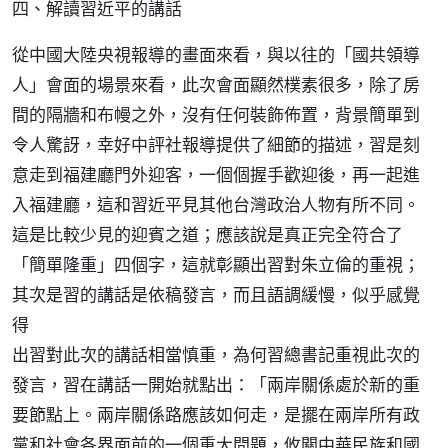
四、解讀習近平的講話
從中國大陸央視報導的畫面來看，與以往的「國共領導
人」會面的場景來看，此次會面顯然樸素很多，除了房
間的隔牆和布幔之外，沒有任何裝飾佈置，背景簡單到
令人驚訝，幸好中評社報導提供了細節的描述，習是刻
意走到福建廳門外迎客，一個個握手歡迎後，再一起進
入福建廳，這和習近平見其他台灣政治人物有所不同。
這是比較少見的迎賓之道；應該說是真正完全符合了
「簡單隆重」四個字，這就彰顯出習對朱立倫的重視；
其次是習的講話是依稿發言，而且語調緩慢，似乎感覺
得
出習對此次的講話相當慎重，為何習總書記重視此次的
發言，習在講話一開始就點出：「兩岸關係處於新的重
要節點上。兩岸關係路應該如何走，是擺在兩岸所有政
黨和社會各界面前的一個重大問題，攸關中華民族和國