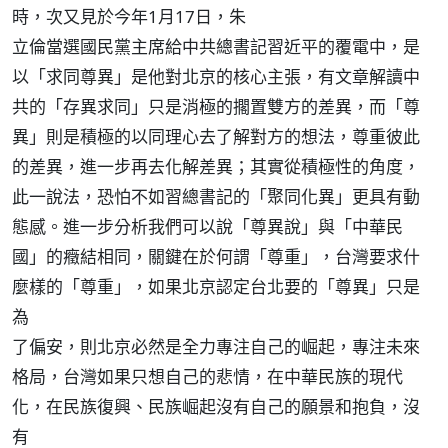
時，次又見於今年1月17日，朱
立倫當選國民黨主席給中共總書記習近平的覆電中，是
以「求同尊異」是他對北京的核心主張，有文章解讀中
共的「存異求同」只是消極的擱置雙方的差異，而「尊
異」則是積極的以同理心去了解對方的想法，尊重彼此
的差異，進一步再去化解差異；其實從積極性的角度，
此一說法，恐怕不如習總書記的「聚同化異」更具有動
態感。進一步分析我們可以說「尊異說」與「中華民
國」的癥結相同，關鍵在於何謂「尊重」，台灣要求什
麼樣的「尊重」，如果北京認定台北要的「尊異」只是
為
了偏安，則北京必然是全力專注自己的崛起，專注未來
格局，台灣如果只想自己的悲情，在中華民族的現代
化，在民族復興、民族崛起沒有自己的願景和抱負，沒
有