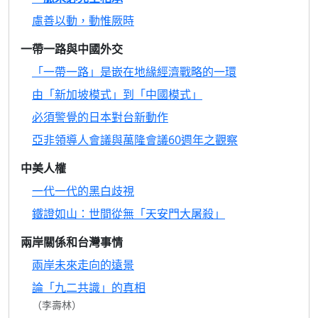
慮善以動，動惟厥時
一帶一路與中國外交
「一帶一路」是嵌在地緣經濟戰略的一環
由「新加坡模式」到「中國模式」
必須警覺的日本對台新動作
亞非領導人會議與萬隆會議60週年之觀察
中美人權
一代一代的黑白歧視
鐵證如山：世間從無「天安門大屠殺」
兩岸關係和台灣事情
兩岸未來走向的遠景
論「九二共識」的真相
（李壽林）