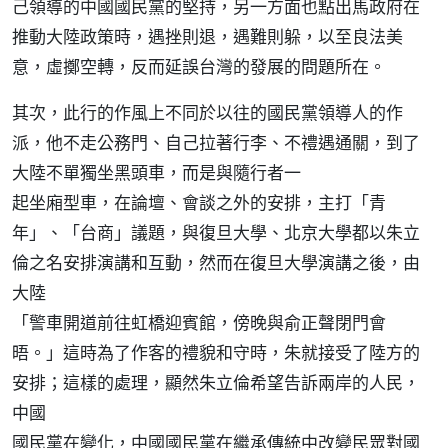
己領導的中國國民黨的堅持，另一方面也點出馬政府在
推動大陸政策時，遇挫則退，遇難則躲，以至良法美
意，虛擲空轉，反而延誤台灣的發展的問題所在。
其次，此行的作風上不同於以往的國民黨領導人的作
派，他不走公務門、自己拉著行李、不禮遇通關，到了
大陸不單獨坐黑頭車，而是與隨行者一
起坐廂型車，在論壇、會談之外的安排，主打「青
年」、「台商」議題，與復旦大學、北京大學都以朱立
倫之名安排演講和互動，然而在復旦大學演講之後，由
大陸
「警車開道前往虹橋迎賓館，傍晚與俞正聲閉門會
晤。」這時為了作客的禮貌和守時，朱就接受了陸方的
安排；這樣的處理，顯然朱立倫希望告訴兩岸的人民，
中國
國民黨在變化，中國國民黨在繼承傳統中改變民眾對國