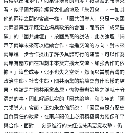
否得以出現變化，如果從現實的角度，按媒體的報導來
看，似乎國共兩岸經貿文化論壇及「朱習會」，一如其
他的兩岸之間的會議一樣，「國共領導人」只是一次國
共兩黨再宣示既定立場與政策的會面，而所謂「成果豐
碩」的「國共論壇」，按國民黨的說法，此次論壇「揭
示了兩岸未來可以繼續合作、增進交流的方向，對未來
兩岸進一步合作提出了許多具體可行的建議，可以作為
兩岸有關方面在規劃未來雙方擴大交流、加強合作的依
據。」這些成果，似乎也失之空泛，然而以當前台灣的
政治生態、社會生態，國共兩黨的論壇會有什麼樣的結
果，應該是在國共兩黨高層，恢復舉辦論壇之際就十分
清楚的事，因此解讀此次的「國共論壇」和今年的「國
共領導人」會面，正如朱立倫所說：「國民黨是有歷史
且負責任的政黨，在兩岸關係上必須積極努力確保和平
與合作，面對……刻意進行的抹紅或抹黑惡意攻擊，仍