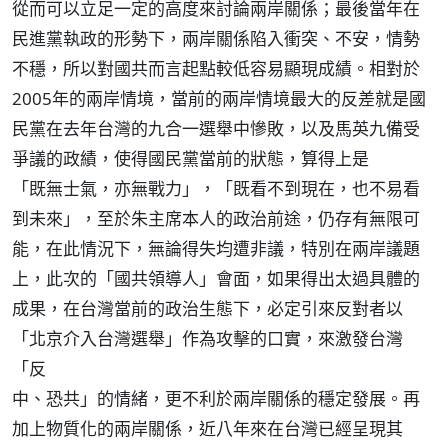
從而可以立足一定的高度來討論兩岸關係；最後當年在
民進黨執政的形勢下，兩岸關係陷入衝突、不安，情勢
不穩，所以對國共而言起點較低容易顯現成績。相對於
2005年的兩岸情境，當前的兩岸情境最大的反差就是國
民黨在去年台灣的九合一選舉中慘敗，以及馬英九備受
爭議的政績，使得國民黨當前的狀態，算得上是
「既無士氣，亦無戰力」，「既看不到現在，也不易看
到未來」，至於朱主席本人的政治前途，仍存有無限可
能，在此情況下，無論得失均遭非議，特別在兩岸議題
上，此次的「國共領導人」會面，如果得出太過具體的
成果，在台灣當前的政治生態下，必定引來反對者以
「北京介入台灣選舉」作為攻擊的口實，來激發台灣
「反
中、恐共」的情緒，更不利於兩岸關係的穩定發展。再
加上物質化的兩岸關係，近八年來在台灣已經呈現其