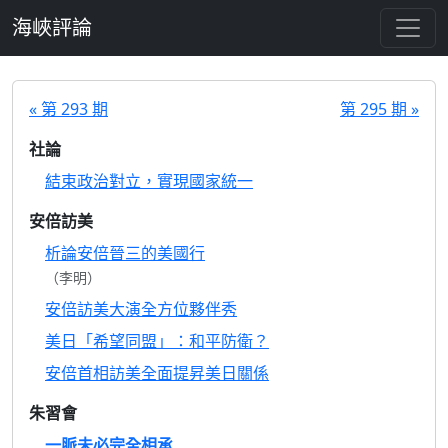
跳至主要內容
海峽評論
« 第 293 期
第 295 期 »
社論
結束政治對立，實現國家統一
安倍訪美
析論安倍晉三的美國行
（李明）
安倍訪美大演全方位夥伴秀
美日「希望同盟」：和平防衛？
安倍首相訪美全面提昇美日關係
朱習會
一脈未必完全相承