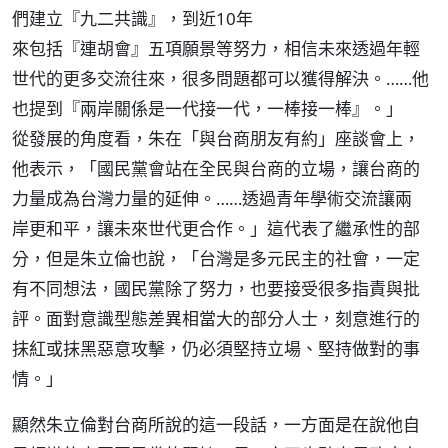
們建立『九二共識』，到近10年
來包括『連胡會』五項願景等努力，相信未來透過年輕
世代的更多交流往來，很多問題都可以獲得解決。……他
也提到『兩岸關係是一代接一代，一棒接一棒』。」
從發展的角度看，朱在「與台商朋友有約」座談會上，
他表示，「國民黨會站在全民與台商的立場，讓台商的
力量成為台灣力量的延伸。……透過青年學術交流讓兩
岸更和平，讓未來世代更合作。」這代表了繼承性的部
分，但是朱立倫也說，「台灣是多元民主的社會，一定
有不同想法，國民黨除了努力，也要接受很多指責與批
評。面對意識型態差異相當大的部分人士，刻意進行的
抹紅或抹黑惡意攻擊，仍必須堅持立場、堅持做對的事
情。」
顯然朱立倫對台商所說的這一段話，一方面是在說他自