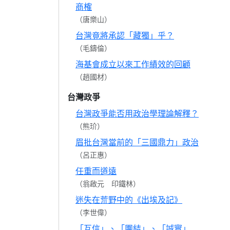
商榷
（唐樂山）
台灣竟將承認「藏獨」乎？
（毛鑄倫）
海基會成立以來工作績效的回顧
（趙國材）
台灣政爭
台灣政爭能否用政治學理論解釋？
（熊玠）
眉批台灣當前的「三國鼎力」政治
（呂正惠）
任重而道遠
（翁啟元 印鐵林）
迷失在荒野中的《出埃及記》
（李世偉）
「互信」、「團結」、「誠實」