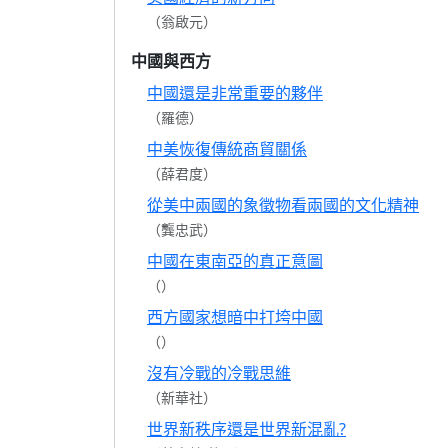
（翁啟元）
中國與西方
中國還是非常重要的夥伴
（羅德）
中美恢復傳統商貿關係
（薛君度）
從美中兩國的象徵物看兩國的文化精神
（龔忠武）
中國在東南亞的真正意圖
（）
西方國家想暗中打垮中國
（）
沒有冷戰的冷戰思維
（新華社）
世界新秩序還是世界新混亂?