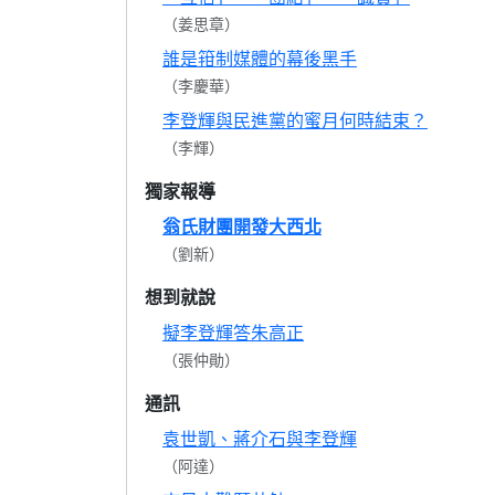
（姜思章）
誰是箝制媒體的幕後黑手
（李慶華）
李登輝與民進黨的蜜月何時結束？
（李輝）
獨家報導
翁氏財團開發大西北
（劉新）
想到就說
擬李登輝答朱高正
（張仲勛）
通訊
袁世凱、蔣介石與李登輝
（阿達）