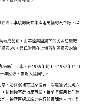
地產、賓館業投資。
資在湖北孝感縣設立年產兩萬輛的汽車廠，以
00萬碼成品布，由華隆集團旗下的民興紡織廠
司投資5%。翁氏財團在上海普陀區投資的油
酯絲）工廠，在1985年動工，1987年11月
金一年回收，震驚大陸同行。
北京、哈爾濱均有翁家投資。翁麗蓮現投資六
」，積極從事房地產事業。目前準備用七千萬
公司、徐匯區網球廠等進行舊樓翻修。也計劃