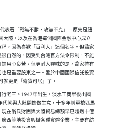
一，代表著「戰無不勝，攻無不克」。原先是紐
中國大陸，以及在香港這個國際金融中心成立
宣稱，因為喜歡「百利大」這個名字。但翁家
是很自然的。因受到台灣官方法令限制，不能
可謂用心良苦。但更耐人尋味的是，翁家持有
司也是重要股東之一。鑒於中國國際信託投資
資可就更是「奇貨可居」了。
行老三。1947年出生，淡水工商畢後出國
年代就與大陸開始做生意，十多年前單槍匹馬
。現在翁氏財團與大陸貿易總額早已超過十億
、廣西等地投資興辦各種實體企業，主要有紡