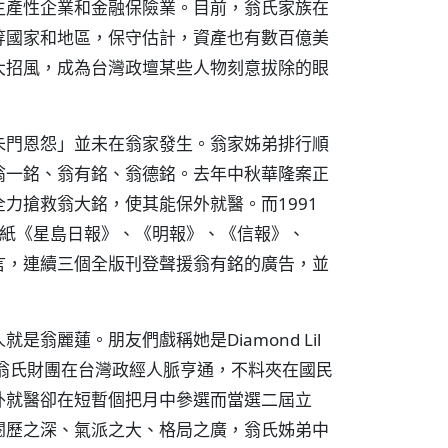
生產性企業和金融保險業。目前，翁氏家族在
等國家和地區，保守估計，資產也有數百億美
大招風，成為台灣政壇某些人物刻意拔除的眼
朱門恩怨」並未在翁家發生。翁家姊弟排行順
翁一銘、翁有銘、翁德銘。去年中秋華隆案正
力搶救翁大銘，使其能保外就醫。而1991
報紙《星島日報》、《明報》、《信報》、
言，連續三個全版刊登聲援翁有銘的廣告，並
翁麗蓮。朋友們戲稱她是Diamond Lil
定。翁氏財團在台灣政經人脈亨通，不料夾在國民
外就醫卻在短暫個把月中參選而當選二屆立
閱歷之深、氣派之大、格局之廣，翁氏姊弟中