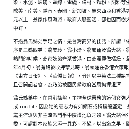
染、水泥、玻璃、電線、電纜、建材、麵粉、飼料等
歐美、南美、越南、泰國、新加坡、馬來西亞和香港
元以上。翁家作風海派，政商人脈靈活，卻也因而樹
中釘。
不過翁氏姊弟手足之情，是台灣商界的佳話。所謂「
序是三姊四弟：翁美玲、翁小玲、翁麗蓮及翁大銘、
熱門的時候，翁家姊弟齊聚香港，由翁麗蓮做樞紐，全
年4月初，翁有銘被收押禁見時，翁麗蓮在香港六家
《東方日報》、《華僑日報》，分別以中英法三種語
且召開記者會，為乃弟被國民黨政府當局拘押澄清。
翁氏姊弟中，在香港操盤，主控全球業務的這個女強人就是
或Iron Lil，因為她的意志力有如鑽石或鋼鐵般堅
黨主流派與非主流派鬥爭中險遭池魚之殃。翁大銘保
委，可謂對本家族又添一異彩。不過，以出道之早、