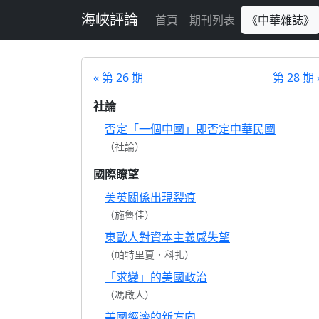
跳至主要內容
海峽評論
首頁
期刊列表
《中華雜誌》
« 第 26 期
第 28 期 
社論
否定「一個中國」即否定中華民國
（社論）
國際瞭望
美英關係出現裂痕
（施魯佳）
東歐人對資本主義感失望
（帕特里夏．科扎）
「求變」的美國政治
（馮啟人）
美國經濟的新方向