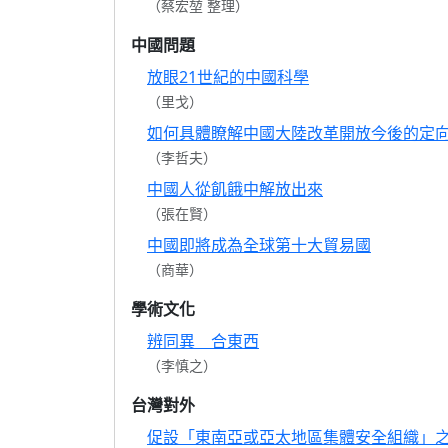
（蔡宏堃 整理）
中國問題
放眼21世紀的中國科學
（里戈）
如何具體瞭解中國大陸改革開放今後的定
（李哲夫）
中國人從飢餓中解放出來
（張在賢）
中國即將成為全球第十大貿易國
（商華）
學術文化
辨同異 合東西
（李慎之）
台灣對外
促設「東南亞或亞太地區集體安全組織」