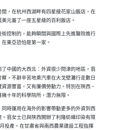
房間，在杭州西湖畔有四星級花家山飯店，在
萬美元蓋了一座五星級的百利飯店。
技術控制的，能夠瞬間與國際上先進醫院進行
，在東亞恐怕是第一家。
到了中國的大西北：外資很少問津的地區。翁
考察，不辭辛苦地乘汽車在大戈壁灘行走數日
藏資源豐富，又有廉價勞動力。特別在陝西、
展幾十年的科學院所，潛力無限。
，同時運用在海外的影響帶動更多的外資到西
建。翁女士已與陝西開辦了利隆紡織印染有限
2月投產。在甘肅省與兩西農業建設工程指揮