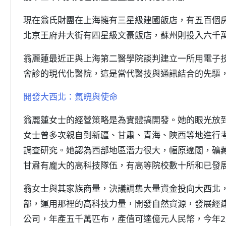
現在翁氏財團在上海擁有三星級建國飯店，有五百個
北京王府井大街有四星級文豪飯店，蘇州則投入六千
翁麗蓮最近正與上海第二醫學院談判建立一所用電子
會診的現代化醫院，這是當代醫技與通訊結合的先驅
開發大西北：氣魄與使命
翁麗蓮女士的經營策略是為實體搞開發。她的眼光放
女士曾多次親自到新疆、甘肅、青海、陝西等地進行
調查研究。她認為西部地區潛力很大，幅原遼闊，礦
甘肅有龐大的高科技隊伍，有高等院校數十所和已發
翁女士與其家族商量，決議調集大量資金投向大西北
部，運用那裡的高科技力量，開發自然資源，發展經
公司，年產五千萬匹布，產值可達億元人民幣，今年