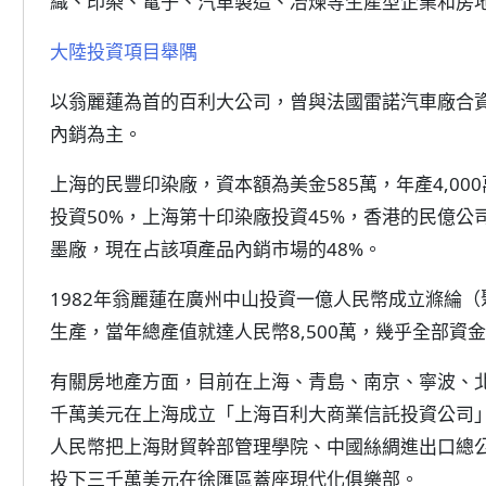
織、印染、電子、汽車製造、冶煉等生產型企業和房
大陸投資項目舉隅
以翁麗蓮為首的百利大公司，曾與法國雷諾汽車廠合
內銷為主。
上海的民豐印染廠，資本額為美金585萬，年產4,0
投資50%，上海第十印染廠投資45%，香港的民億公
墨廠，現在占該項產品內銷市場的48%。
1982年翁麗蓮在廣州中山投資一億人民幣成立滌綸（聚
生產，當年總產值就達人民幣8,500萬，幾乎全部資
有關房地產方面，目前在上海、青島、南京、寧波、
千萬美元在上海成立「上海百利大商業信託投資公司
人民幣把上海財貿幹部管理學院、中國絲綢進出口總
投下三千萬美元在徐匯區蓋座現代化俱樂部。