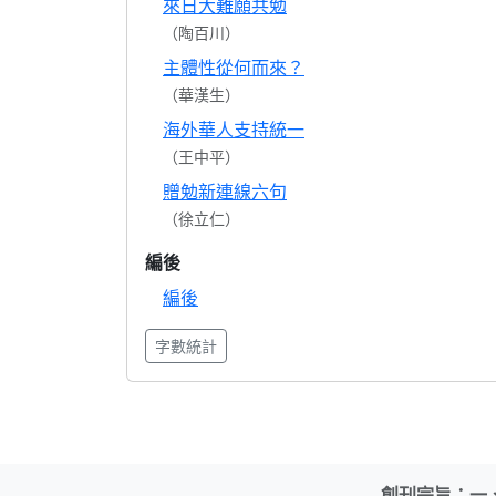
來日大難願共勉
（陶百川）
主體性從何而來？
（華漢生）
海外華人支持統一
（王中平）
贈勉新連線六句
（徐立仁）
編後
編後
字數統計
創刊宗旨：一