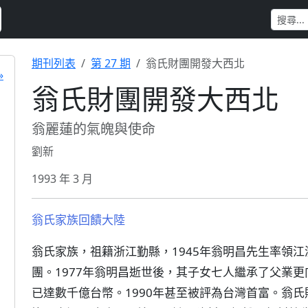
期刊列表
第 27 期
翁氏財團開發大西北
»
翁氏財團開發大西北
翁麗蓮的氣魄與使命
劉新
1993 年 3 月
翁氏家族回饋大陸
翁氏家族，祖籍浙江勤縣，1945年翁明昌先生率領
團。1977年翁明昌逝世後，其子女七人繼承了父業
已達數千億台幣。1990年甚至被評為台灣首富。翁