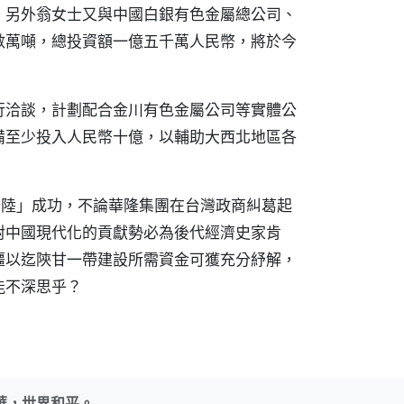
。另外翁女士又與中國白銀有色金屬總公司、
數萬噸，總投資額一億五千萬人民幣，將於今
行洽談，計劃配合金川有色金屬公司等實體公
備至少投入人民幣十億，以輔助大西北地區各
「登陸」成功，不論華隆集團在台灣政商糾葛起
對中國現代化的貢獻勢必為後代經濟史家肯
疆以迄陝甘一帶建設所需資金可獲充分紓解，
能不深思乎？
華，世界和平。