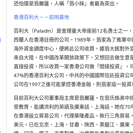
恐怕還是翁麗蓮，人稱「翁小妹」者最為突出。
香港百利大－－前哨基地
百利大（Paladin）是查理曼大帝座前12名勇士之
向
西蘭人在香港註冊的公司。1989年，翁家為了進軍
海外資金調度中心，便將此公司收買。據翁大銘對外
來自大陸，在中國改革開放政策下，又想回去做生意
直接投資，所以收買一家香港公司做「間接投資」，
47%的香港百利大公司，中共的中國國際信託投資公
公司在1997之後可能掌控香港金融，則翁家這一投
目前百利大公司董事局主席是翁麗蓮。在翁氏姊弟中排
受教育，能講流利的英語及廣東話、上海話。她在70
在香港設立貿易公司，代理華隆產品，執行三角貿易
美元。已在北京、上海、甘肅、陝西、黑龍江、廣東
之