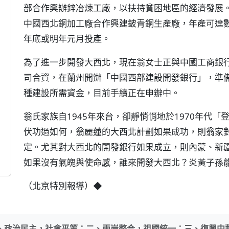
部合作興辦鋅冶煉工廠，以扶持貧困地區的經濟發展
中國西北銅加工廠合作興建鈹青銅生產廠，年產可達
年底或明年元月投產。
為了進一步開發大西北，現在翁女士正與中國工商銀
司合資，在蘭州開辦「中國西部建設開發銀行」，準
種建設所需資金，目前手續正在申辦中。
翁氏家族自1945年來台，卻靜悄悄地於1970年代
伏功過如何，翁麗蓮的大西北計劃如果成功，則翁家
定。尤其對大西北的開發銀行如果成立，則內蒙、新
如果沒有氣魄與使命感，誰來開發大西北？炎黃子孫
（北京特別報導）◆
、政治民主，社會平等；二、兩岸整合，祖國統一；三、復興中