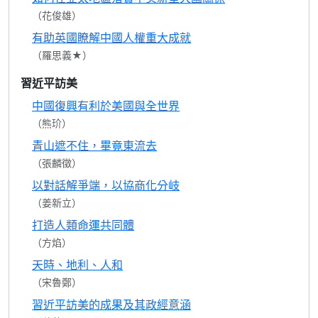
（花俊雄）
有助英國瞭解中國人權重大成就
（羅思義★）
習近平訪美
中國復興有利於美國與全世界
（熊玠）
青山遮不住，畢竟東流去
（張麟徵）
以對話解爭端，以協商化分岐
（姜新立）
打造人類命運共同體
（方焰）
天時、地利、人和
（宋魯鄭）
習近平訪美的成果及其政經意涵