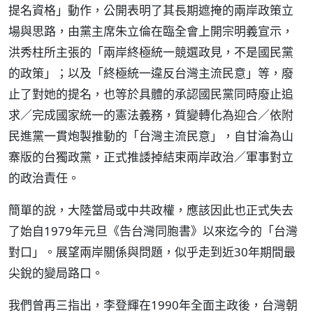
提名資格」動作，公開表明了其長期遮掩的兩岸政策立
場與思路，由黨主席朱立倫在臨全會上開宗明義宣示，
洪秀柱所主張的「兩岸終極統一競選政見，不是國民黨
的政策」；以及「終極統一違反台灣主流民意」等，廢
止了對她的提名，也等於具體的承認國民黨同時廢止追
求／完成國家統一的憲法義務，質變轉化為迎合／依附
民進黨一貫炮製推動的「台灣主流民意」，自甘淪為山
寨版的台獨政黨，正式推諉掉結束兩岸政治／軍事對立
的政治責任。
簡單的說，大陸當局或中共政權，應該因此也正式失去
了始自1979年元旦《告台灣同胞書》以來迄今的「台灣
對口」。展望兩岸關係與問題，似乎走到近30年期間最
尖銳的變局路口。
我們曾再三指出，李登輝在1990年全面主政後，台灣朝