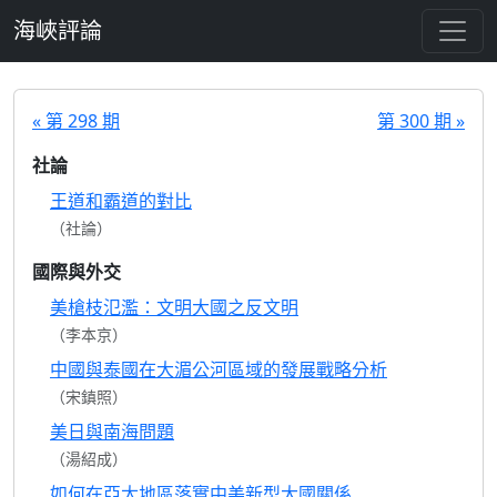
跳至主要內容
海峽評論
« 第 298 期
第 300 期 »
社論
王道和霸道的對比
（社論）
國際與外交
美槍枝氾濫：文明大國之反文明
（李本京）
中國與泰國在大湄公河區域的發展戰略分析
（宋鎮照）
美日與南海問題
（湯紹成）
如何在亞太地區落實中美新型大國關係