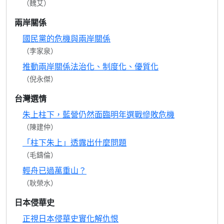
（魏艾）
兩岸關係
國民黨的危機與兩岸關係
（李家泉）
推動兩岸關係法治化、制度化、優質化
（倪永傑）
台灣選情
朱上柱下，藍營仍然面臨明年選戰慘敗危機
（陳建仲）
「柱下朱上」透露出什麼問題
（毛鑄倫）
輕舟已過萬重山？
（耿榮水）
日本侵華史
正視日本侵華史實化解仇恨