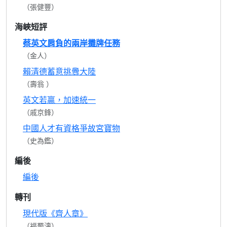
（張健豐）
海峽短評
蔡英文肩負的兩岸攤牌任務
（金人）
賴清德蓄意挑釁大陸
（壽翁 ）
英文若贏，加速統一
（戚京鋒）
中國人才有資格爭故宮寶物
（史為鑑）
編後
編後
轉刊
現代版《齊人章》
（福蜀濤）