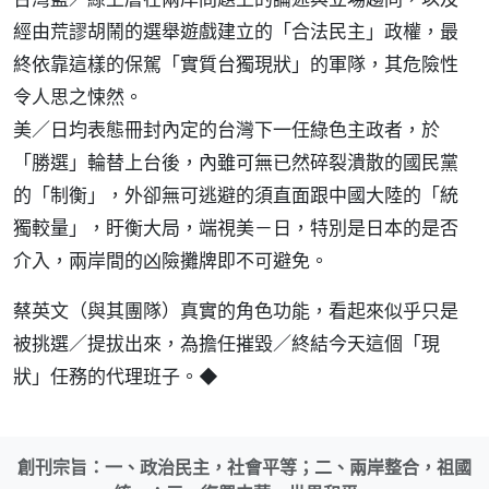
經由荒謬胡鬧的選舉遊戲建立的「合法民主」政權，最
終依靠這樣的保駕「實質台獨現狀」的軍隊，其危險性
令人思之悚然。
美／日均表態冊封內定的台灣下一任綠色主政者，於
「勝選」輪替上台後，內雖可無已然碎裂潰散的國民黨
的「制衡」，外卻無可逃避的須直面跟中國大陸的「統
獨較量」，盱衡大局，端視美－日，特別是日本的是否
介入，兩岸間的凶險攤牌即不可避免。
蔡英文（與其團隊）真實的角色功能，看起來似乎只是
被挑選／提拔出來，為擔任摧毀／終結今天這個「現
狀」任務的代理班子。◆
創刊宗旨：一、政治民主，社會平等；二、兩岸整合，祖國