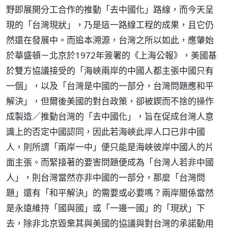
野即展開分工合作的推動「去中國化」路線，而今天呈
現的「台灣現狀」，乃是這一路線工程的成果，且它仍
然還在發展中。而追本溯源，台灣之所以如此，應肇始
於華盛頓－北京於1972年簽署的《上海公報》，美國基
於雙方協議接受的「海峽兩岸的中國人都主張中國只有
一個」，以及「台灣是中國的一部分，台灣問題應和平
解決」，但爾後美國的對台政策，卻被鍥而不捨的操作
成製造／推動台灣的「去中國化」，旨在促成台灣人意
識上的否定中國認同，因此若海峽此岸人口已非中國
人，則所謂「兩岸一中」便只能是海峽彼岸中國人的片
面主張。而緊接著的要害問題便成為「台灣人若非中國
人」，則台灣當然亦非中國的一部分，那麼「台灣問
題」還有「和平解決」的需要或必要嗎？兩岸關係當然
是永遠維持「國與國」或「一邊一國」的「現狀」下
去，除非北京毀棄其與美國的協議與對台灣的承諾動用