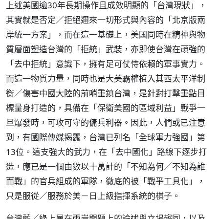
上述美國逾30年長期操作且成效明顯的「台灣現狀」，
其實就是否定／拒絕邇來一切形式與內容的「北京版兩
岸統一方案」，而在這一基礎上，美國同時在精神與物
質層面塑造台灣的「拒統」武裝，亦即使台灣在頑強的
「去中拒統」意識下，擁有足可仗恃依賴的軍事實力。
而這一物質力量，同時也是大美霸權植入其西太平洋制
衡／傷害中國大陸的前哨重鎮台灣，是針對打擊重點目
標量身打造的，具備在「保衛美國的區域利益」戰爭一
旦爆發時，可攻可守的傭兵利器。因此，人們或已注意
到，有國際傳媒揭露，台灣已列名「全球軍力強國」第
13位。這支強大的武力，在「去中國化」路線下逐步打
造，應已是一個由數以十萬計的「不知為何／不知為誰
而戰」的官兵組成的軍隊，徹底的被「戰爭工具化」，
只是服從／服務於美－日上級指揮系統的棋子。
台灣藍／綠上層在兩岸問題上的論述與立場趨同，以及