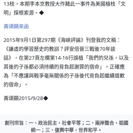
13枝，本期李本京教授大作藉此一事件為美國槍枝「文
明」探根索源。◆
黃頌顯來函
2015年9月1日第297期《海峽評論》刊登我的文稿：
《謙虛的學習歷史的教訓？評安倍晉三戰後70年談
話》，在第27頁左欄第14-16行誤植「我們的兒孫，以及
其後的子孫都必須持續的背負起謝罪的宿命」。正確應
為「不應讓與戰爭毫無關係的子孫後代背負起繼續道歉
的宿命」。
黃頌顯2015/9/28◆
創刊宗旨：一、政治民主，社會平等；二、兩岸整合，祖國
統一；三、復興中華，世界和平。