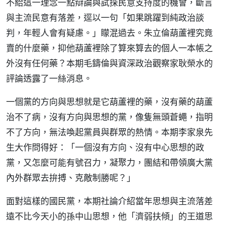
不給這一理念一點辯論與試探民意支持度的機會，斷言
與主流民意有落差，逕以一句「如果跳躍到純政治談
判，年輕人會有疑慮。」矇混過去。朱立倫葫蘆裡究竟
賣的什麼藥，抑他葫蘆裡除了算來算去的個人一本帳之
外沒有任何藥？本期毛鑄倫與資深政治觀察家耿榮水的
評論透露了一絲消息。
一個黨的方向與思想就是它葫蘆裡的藥，沒有藥的葫蘆
治不了病，沒有方向與思想的黨，像隻無頭蒼蠅，指明
不了方向，無法喚起黨員與群眾的熱情。本期李家泉先
生大作問得好：「一個沒有方向、沒有中心思想的政
黨，又怎麼可能有號召力，凝聚力，團結和帶領廣大黨
內外群眾去拚搏、克敵制勝呢？」
面對這樣的國民黨，本期社論介紹當年思想與主流落差
遠不比今天小的孫中山思想，他「濟弱扶傾」的王道思