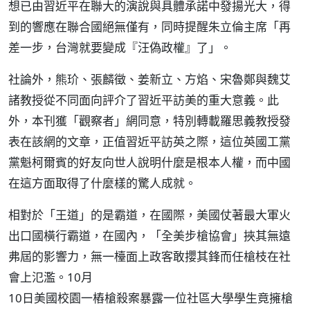
想已由習近平在聯大的演說與具體承諾中發揚光大，得
到的響應在聯合國絕無僅有，同時提醒朱立倫主席「再
差一步，台灣就要變成『汪偽政權』了」。
社論外，熊玠、張麟徵、姜新立、方焰、宋魯鄭與魏艾
諸教授從不同面向評介了習近平訪美的重大意義。此
外，本刊獲「觀察者」網同意，特別轉載羅思義教授發
表在該網的文章，正值習近平訪英之際，這位英國工黨
黨魁柯爾賓的好友向世人說明什麼是根本人權，而中國
在這方面取得了什麼樣的驚人成就。
相對於「王道」的是霸道，在國際，美國仗著最大軍火
出口國橫行霸道，在國內，「全美步槍協會」挾其無遠
弗屆的影響力，無一檯面上政客敢攖其鋒而任槍枝在社
會上氾濫。10月
10日美國校園一樁槍殺案暴露一位社區大學學生竟擁槍