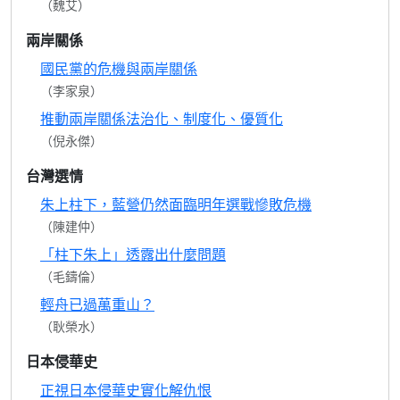
（魏艾）
兩岸關係
國民黨的危機與兩岸關係
（李家泉）
推動兩岸關係法治化、制度化、優質化
（倪永傑）
台灣選情
朱上柱下，藍營仍然面臨明年選戰慘敗危機
（陳建仲）
「柱下朱上」透露出什麼問題
（毛鑄倫）
輕舟已過萬重山？
（耿榮水）
日本侵華史
正視日本侵華史實化解仇恨