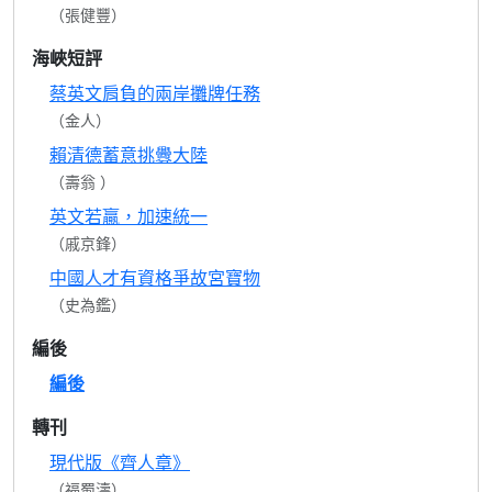
（張健豐）
海峽短評
蔡英文肩負的兩岸攤牌任務
（金人）
賴清德蓄意挑釁大陸
（壽翁 ）
英文若贏，加速統一
（戚京鋒）
中國人才有資格爭故宮寶物
（史為鑑）
編後
編後
轉刊
現代版《齊人章》
（福蜀濤）