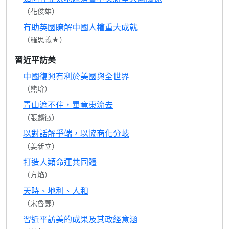
（花俊雄）
有助英國瞭解中國人權重大成就
（羅思義★）
習近平訪美
中國復興有利於美國與全世界
（熊玠）
青山遮不住，畢竟東流去
（張麟徵）
以對話解爭端，以協商化分岐
（姜新立）
打造人類命運共同體
（方焰）
天時、地利、人和
（宋魯鄭）
習近平訪美的成果及其政經意涵