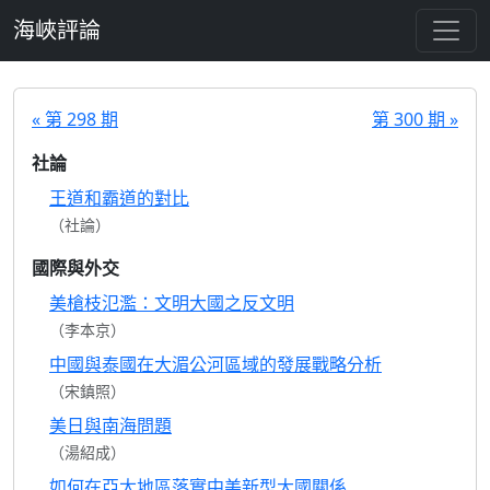
跳至主要內容
海峽評論
« 第 298 期
第 300 期 »
社論
王道和霸道的對比
（社論）
國際與外交
美槍枝氾濫：文明大國之反文明
（李本京）
中國與泰國在大湄公河區域的發展戰略分析
（宋鎮照）
美日與南海問題
（湯紹成）
如何在亞太地區落實中美新型大國關係