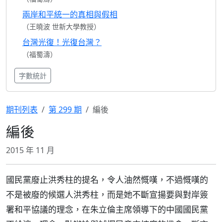
兩岸和平統一的真相與假相
（王曉波 世新大學教授）
台灣光復！光復台灣？
（福蜀濤）
字數統計
期刊列表
第 299 期
編後
編後
2015 年 11 月
國民黨廢止洪秀柱的提名，令人油然慨嘆，不過慨嘆的
不是被廢的候選人洪秀柱，而是她不斷宣揚要與對岸簽
署和平協議的理念，在朱立倫主席領導下的中國國民黨