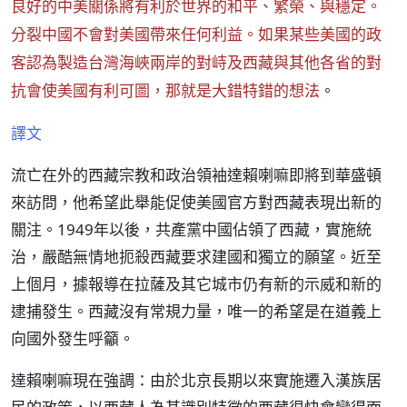
良好的中美關係將有利於世界的和平、繁榮、與穩定。
分裂中國不會對美國帶來任何利益。如果某些美國的政
客認為製造台灣海峽兩岸的對峙及西藏與其他各省的對
抗會使美國有利可圖，那就是大錯特錯的想法
。
譯文
流亡在外的西藏宗教和政治領袖達賴喇嘛即將到華盛頓
來訪問，他希望此舉能促使美國官方對西藏表現出新的
關注。1949年以後，共產黨中國佔領了西藏，實施統
治，嚴酷無情地扼殺西藏要求建國和獨立的願望。近至
上個月，據報導在拉薩及其它城市仍有新的示威和新的
逮捕發生。西藏沒有常規力量，唯一的希望是在道義上
向國外發生呼籲。
達賴喇嘛現在強調：由於北京長期以來實施遷入漢族居