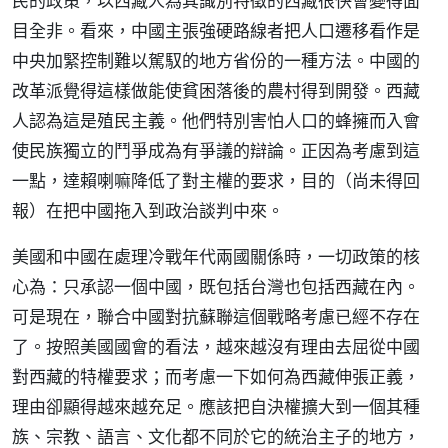
民的政策，以西藏人為其識別特徵的西藏很快會變得面
目全非。看來，中國主張強硬路線者把人口遷移看作是
中央加緊控制難以駕馭的地方省份的一種方法。中國的
改革派覺得這樣做能使貧困落後的農村得到開發。西藏
人認為這是殖民主義。他們特別害怕人口的蜂擁而入會
使民族獨立的鬥爭成為有爭議的辯論。正因為考慮到這
一點，達賴喇嘛降低了對主權的要求，目的（尚未得回
報）在把中國拖入到政治談判中來。
美國和中國在處理冷戰年代兩國關係時，一切政策的核
心為：只承認一個中國，既包括台灣也包括西藏在內。
可是現在，聯合中國對抗蘇聯這個戰略考慮已經不存在
了。按照美國國會的看法，越來越沒有理由去屈從中國
對西藏的特權要求；而考慮一下如何為西藏伸張正義，
理由卻顯得越來越充足。應該把自決權擴大到一個其種
族、宗教、語言、文化都不同於它的統治主子的地方，