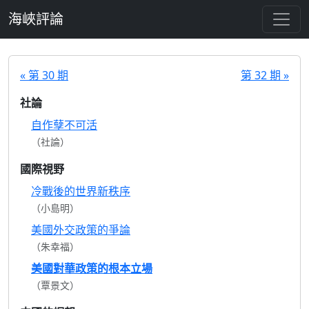
跳至主要內容
海峽評論
« 第 30 期
第 32 期 »
社論
自作孽不可活
（社論）
國際視野
冷戰後的世界新秩序
（小島明）
美國外交政策的爭論
（朱幸福）
美國對華政策的根本立場
（覃景文）