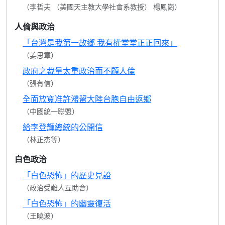
（李哲夫 （美國天主教大學社會系教授） 楊鳳崗）
人倫與政治
「台灣是我第一故鄉 我有權堂堂正正回來」
（姜思章）
政府之裁量太重政治而不顧人倫
（張有信）
全面放寬准許滯留大陸台胞自由返鄉
（中國統一聯盟）
給李登輝總統的公開信
（林正杰等）
白色政治
「白色恐怖」的歷史見證
（政治受難人互助會）
「白色恐怖」的幽靈復活
（王曉波）