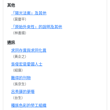
其他
「陽光法案」及其他
（莫靈平）
「原始外來性」的說明及其他
（林書揚）
通訊
求同存異與求同化異
（黃企之）
吳俊宏是愛國人士
（紹唐）
難得的刊物
（吳京生）
呂秀蓮的夢囈
（台生）
種族色彩的勞工組織