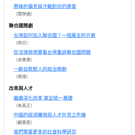
愚昧的偏見與冷戰對抗的遺風
（閻學通）
聯合國鬧劇
台灣如何加入聯合國？一個萬全的方案
（熊玠）
從法律與現實看台灣重返聯合國問題
（余東周）
一齣自欺欺人的政治鬧劇
（蔡瑋）
改革與人才
繼續深化改革 奠定統一基礎
（朱高正）
中國的經濟騰飛與人才外流之危機
（顧壽恩）
我們需要更多的社會科學研究