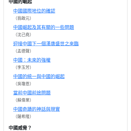
中國的崛起
中國國際地位的確認
（翁啟元）
中國崛起及其有關的一些問題
（沈己堯）
迎接中國下一個漢唐盛世之來臨
（孟德聲）
中國：未來的強權
（李玉芳）
中國的統一與中國的崛起
（吳瓊恩）
當前中國前途問題
（蘇偉業）
中國奇蹟的神話與現實
（薩希隆）
中國威脅？