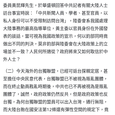
委員黃昆輝先生，於華盛頓回答中共記者有關大陸人士
訪台事宜時說：「中共新聞人員、學者、甚至官員，以
私人身份可以不受限制訪問台灣」，陸委會系我國處理
大陸事務的最高指導單位，黃主委以官員身份在外國發
表的談話，當可視為我國政策的宣示，何以鈞部同時竟
做出不同的判決，莫非鈞部與陸委會在大陸政策上的立
場並不一致？人民何所適從？政府將來又如何取信於中
外人士？
（二）今天海外的台獨聯盟，已經可返台探親定居，甚
至擔任中央民意代表，台獨聯盟已不被視為叛亂團體，
而在終止動員戡亂時期後，中共也已不再被視為是叛亂
團體了，誠然，政府政策仍然反共，但是政府政策也反
台獨，為何台獨聯盟的盟員可以出入台灣，通行無阻，
而大陸台胞在國安法第12條還有彈性空間的規定下，竟