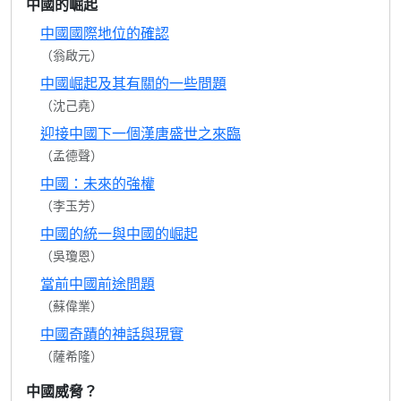
中國的崛起
中國國際地位的確認
（翁啟元）
中國崛起及其有關的一些問題
（沈己堯）
迎接中國下一個漢唐盛世之來臨
（孟德聲）
中國：未來的強權
（李玉芳）
中國的統一與中國的崛起
（吳瓊恩）
當前中國前途問題
（蘇偉業）
中國奇蹟的神話與現實
（薩希隆）
中國威脅？