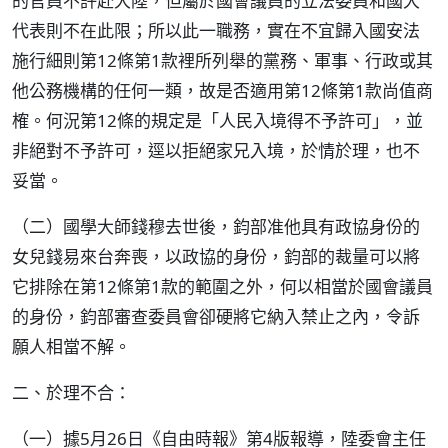
的官員不許赴大陸，但屬於國會議員的立法委員和國大
代表則不在此限；所以此一職務，實在不宜歸入國安法
施行細則第12條第1款裡所列舉的黨務、軍事、行政或其
他公務機構的任何一類，故是否適用第12條第1款尚值商
榷。何況第12條的規定是「人民入境得不予許可」，並
非絕對不予許可，逕以拒絕家兄入境，於情於理，也不
妥當。
（二）國學大師錢穆去世後，鈞部准他具有政協身份的
女兒錢易來台奔喪，以政協的身份，鈞部的裁量可以將
它排除在第12條第1款的範圍之外，何以相當於國會議員
的身份，鈞部審查委員會卻硬將它納入禁止之內，令訴
願人相當不解。
二、於理不合：
（一）據5月26日《自由時報》第4版報導，陸委會主任