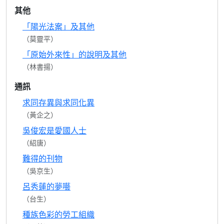
其他
「陽光法案」及其他
（莫靈平）
「原始外來性」的說明及其他
（林書揚）
通訊
求同存異與求同化異
（黃企之）
吳俊宏是愛國人士
（紹唐）
難得的刊物
（吳京生）
呂秀蓮的夢囈
（台生）
種族色彩的勞工組織