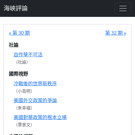
跳至主要內容
海峽評論
« 第 30 期
第 32 期 »
社論
自作孽不可活
（社論）
國際視野
冷戰後的世界新秩序
（小島明）
美國外交政策的爭論
（朱幸福）
美國對華政策的根本立場
（覃景文）