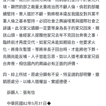
境，顯然鈞部之裁量太重政治而不顧人倫，倘若鈞部繼
續堅持，棄人道於不顧，勢將根本違反我國反對共黨不
重人倫之基本堅持，必招社會之輿論唾罵與國際社會之
誹議。此次家父遺願一定要等身為長子的家兄回來，親
送山頭，後經家人提醒他家兄去年不克回台奔喪之事，
臨終前才再度交代，如家兄未能如期返台，他要求火
化，將骨灰暫厝，等將來長子回台時，才能將他下葬。
烏鴉尚能反哺，人子豈能忘恩，如以人道考慮准家兄返
台奔喪，相信國內的輿論必有正面的評價。
四、綜上所述，原處分顯有不妥，特呈請鈞部明鑒，撤
銷原處分，以維人道權益，實感德便。
訴願人：張有信
中華民國82年5月31日◆