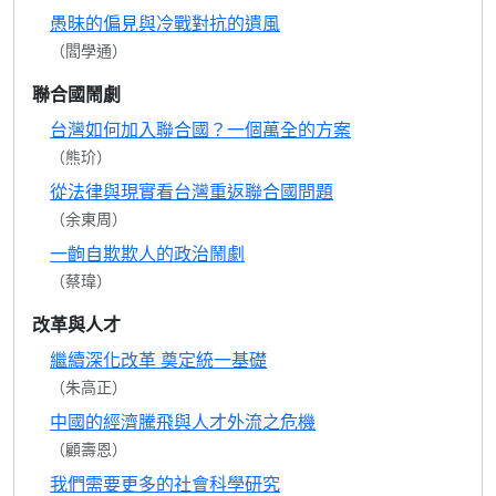
愚昧的偏見與冷戰對抗的遺風
（閻學通）
聯合國鬧劇
台灣如何加入聯合國？一個萬全的方案
（熊玠）
從法律與現實看台灣重返聯合國問題
（余東周）
一齣自欺欺人的政治鬧劇
（蔡瑋）
改革與人才
繼續深化改革 奠定統一基礎
（朱高正）
中國的經濟騰飛與人才外流之危機
（顧壽恩）
我們需要更多的社會科學研究