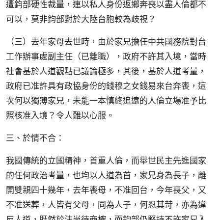
遭鈞部硬性裁量，連以私人身份返鄉奔喪以盡人倫都不
可以，莫非鈞部對於大陸台胞較為歧視？
（三）去年家母去世時，由於家兄擔任中共國務院對台
工作辦事處副主任（已離職），政府不許其入境，當時
社會基於人道觀點已議論極多，其後，基於人道考量，
政府已准許具有政協身份的錢穆之女錢易來台奔喪，這
次何以獨薄家兄，未能一本慎終追遠的人倫立場准予比
照核准入境？令人難以心服。
三、於情不合：
我國傳統的立國精神，首重人倫，而舉世民主先進國家
的任何政治考量，也均以人道為首，家兄身為長子，離
開雙親四十幾年，去年喪母，不准回台，今年喪父，又
不准送葬，人皆有父母，同為人子，何忍其苛，亦為違
反人道，既然於法尚待商榷，而鈞部仍堅持不許家兄入