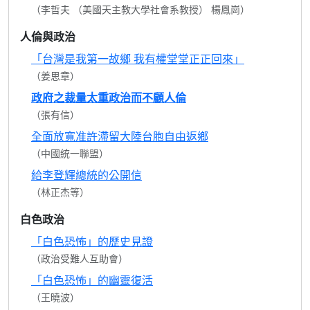
（李哲夫 （美國天主教大學社會系教授） 楊鳳崗）
人倫與政治
「台灣是我第一故鄉 我有權堂堂正正回來」
（姜思章）
政府之裁量太重政治而不顧人倫
（張有信）
全面放寬准許滯留大陸台胞自由返鄉
（中國統一聯盟）
給李登輝總統的公開信
（林正杰等）
白色政治
「白色恐怖」的歷史見證
（政治受難人互助會）
「白色恐怖」的幽靈復活
（王曉波）