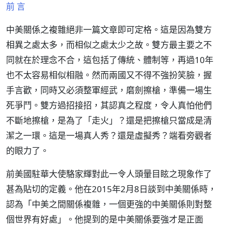
前 言
中美關係之複雜絕非一篇文章即可定格。這是因為雙方
相異之處太多，而相似之處太少之故。雙方最主要之不
同就在於理念不合，這包括了傳統、體制等，再過10年
也不太容易相似相融。然而兩國又不得不強扮笑臉，握
手言歡，同時又必須整軍經武，磨劍擦槍，準備一場生
死爭鬥。雙方過招接招，其認真之程度，令人真怕他們
不斷地擦槍，是為了「走火」？還是把擦槍只當成是清
潔之一環。這是一場真人秀？還是虛擬秀？端看旁觀者
的眼力了。
前美國駐華大使駱家輝對此一令人頭暈目眩之現象作了
甚為貼切的定義。他在2015年2月8日談到中美關係時，
認為「中美之間關係複雜，一個更強的中美關係則對整
個世界有好處」。他提到的是中美關係要強才是正面