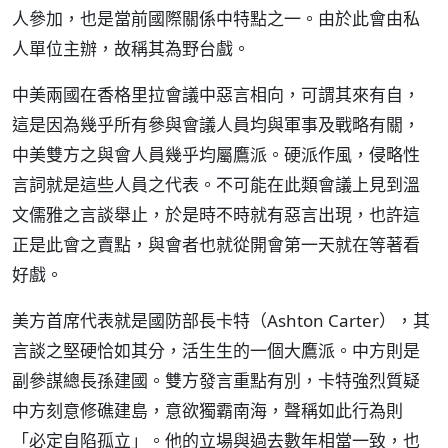
人參加，也是當前國際關係中特點之一。由於此會由私
人單位主辦，故稱其為野台戲。
中美兩國在香格里拉會議中惡言相向，可謂其來有自，
這是因為幾乎所有參與會議人員均與軍事及戰略有關，
中美雙方之與會人員幾乎均屬鷹派。硬派作風，侵略性
言詞就是這些人員之代表。不可能在此類會議上見到溫
文儒雅之言談舉止，於是時不時就有惡言出現，也許這
正是此會之賣點，與會者也就從開會第一天就在等著看
好戲。
美方首席代表就是國防部長卡特（Ashton Carter），其
言談之堅硬恰如其分，活生生的一個大鷹派。中方則是
副參謀總長孫建國。雙方發言重點有別，卡特強烈質疑
中方刻意修礁建島，意欲獨霸南海，聲稱如此行為則
「必定自陷孤立」。他的立場與過去數年相當一致，也