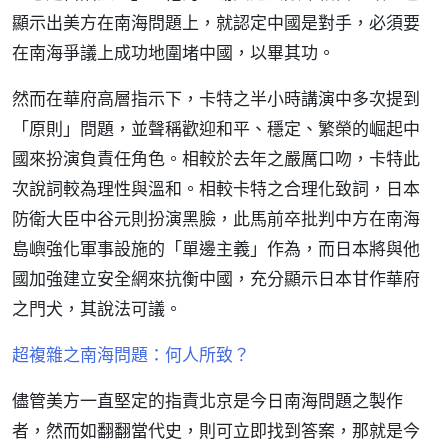
顯示出美方在南海問題上，就認定中國是對手，必須要
在南海爭議上成功地圍堵中國，以畢其功。
然而在華府高層指示下，卡特之半小時講演中多次提到
「原則」問題，並聲稱歡迎和平、穩定、繁榮的崛起中
國來扮演負責任角色。相較於去年之嚴厲口吻，卡特此
次說詞較為理性與溫和。相較卡特之合理化致詞，日本
防衛大臣中谷元則扮演黑臉，此馬前卒批判中方在南海
島嶼強化軍事設施的「單邊主義」作為，而日本將與他
國加強建立安全網來抗衡中國，充分顯示日本甘作華府
之門犬，其說法可議。
超複雜之南海問題：何人所致？
儘管美方一直堅定的指責北京是今日南海問題之製作
者，然而如翻翻當代史，則可立即找到答案，那就是今