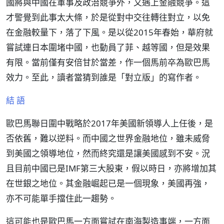
國將與中國在軍事及政治競爭外，又遇上金融競爭。這
才警覺到此事太大條，於是從對中交往轉往對立，以免
在金融較量下，落了下風。是以從2015年春始，華府就
嘗試連日本圍堵中國，也動員了菲、越等國，但是效果
有限。當前僅有安倍甘於當差，作一個馬前卒為歐巴馬
效力。至此，讀者當猜到誰是「對立版」的寫作者。
結 語
歐巴馬聯日圍中戰略於2017年美國新領導人上任後，是
否依舊，難以逆料。而中國之世界金融地位，雖未威脅
到美國之領導地位，然而終究還是讓美國感到不安。況
且目前中國已是IMF第三大股東，假以時日，亦將增加其
在世銀之地位。其金融崛起已是一個現象，美國再強，
亦不可能單手擋住此一趨勢。
這可能也是歐巴馬一方面嘗試在南海製造事端，一方面