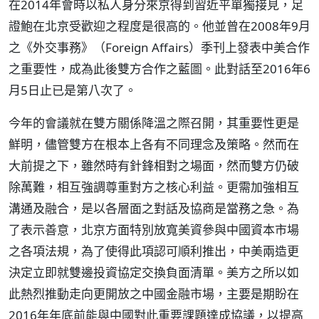
在2014年會時以私人身分來京得到習近平單獨接見，足
證鮑在北京受歡迎之程度是很高的。他並曾在2008年9月
之《外交事務》（Foreign Affairs）季刊上發表中美合作
之重要性，成為此後雙方合作之藍圖。此對話至2016年6
月5日止已是第八次了。
今年的會議就在雙方關係降溫之際召開，其重要性更是
鮮明，儘管雙方在根本上各有不同理念及策略。然而在
大前提之下，雖然時有針鋒相對之場面，然而雙方仍破
除萬難，相互強調尊重對方之核心利益。更需加強相互
溝通及融合，是以各層面之對話及協商是當務之急。為
了表示善意，北京方面特別放寬美資參與中國資本市場
之各項法規，為了使得此項認可順利推出，中美兩造更
決定立即就雙邊投資協定交換負面清單。美方之所以如
此熱烈推動走向更開放之中國金融市場，主要是期盼在
2016年年底前能與中國對此重要課題達成協議，以提高