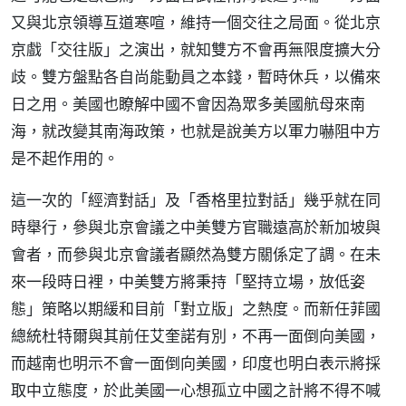
又與北京領導互道寒喧，維持一個交往之局面。從北京
京戲「交往版」之演出，就知雙方不會再無限度擴大分
歧。雙方盤點各自尚能動員之本錢，暫時休兵，以備來
日之用。美國也瞭解中國不會因為眾多美國航母來南
海，就改變其南海政策，也就是說美方以軍力嚇阻中方
是不起作用的。
這一次的「經濟對話」及「香格里拉對話」幾乎就在同
時舉行，參與北京會議之中美雙方官職遠高於新加坡與
會者，而參與北京會議者顯然為雙方關係定了調。在未
來一段時日裡，中美雙方將秉持「堅持立場，放低姿
態」策略以期緩和目前「對立版」之熱度。而新任菲國
總統杜特爾與其前任艾奎諾有別，不再一面倒向美國，
而越南也明示不會一面倒向美國，印度也明白表示將採
取中立態度，於此美國一心想孤立中國之計將不得不喊