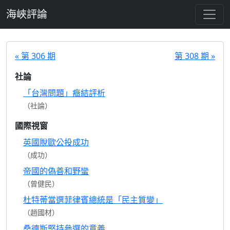
跳至主要內容
海峽評論
« 第 306 期
第 308 期 »
社論
「台灣問題」癥結評析
（社論）
國際視窗
英國脫歐公投成功
（成功）
帝國的偽善和野蠻
（曾健民）
杜特蒂當選菲律賓總統是「民主質變」
（趙國材）
桑德斯堅持參選的意義