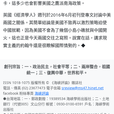
卡，這多少也會影響美國之鷹派南海政策。
英國《經濟學人》週刊於2016年6月初刊登專文討論中美
兩國之關係。其簡單結論是美國不致再以激烈策略迫使
中國就範，因為美國不會為了幾個小島小礁就與中國開
火。這也正是今天兩國交往之寫照。說實在話，講求現
實主義的約翰牛還是很瞭解國際情勢的。◆
創刊宗旨：一、政治民主，社會平等；二、兩岸整合，祖國
統一；三、復興中華，世界和平。
ISSN 1018-1075 版權所有 © 《海峽評論》雜誌社
電話、傳真 (02) 23677473 電子信箱
sreview@ms47.hinet.net
facebook 粉絲專頁
海峽評論
●台灣地區：一、郵政劃撥：19389534 海峽學術出版社；二、土地
銀行（代號005）文山分行 帳號：0930-0100-6591 戶名：海峽學術
出版社