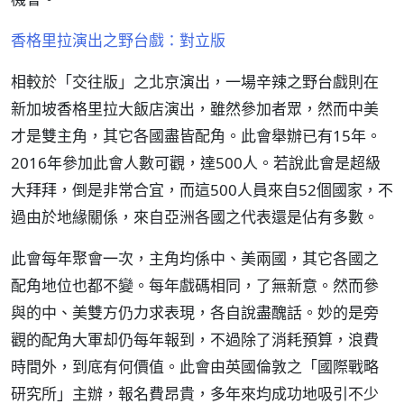
香格里拉演出之野台戲：對立版
相較於「交往版」之北京演出，一場辛辣之野台戲則在
新加坡香格里拉大飯店演出，雖然參加者眾，然而中美
才是雙主角，其它各國盡皆配角。此會舉辦已有15年。
2016年參加此會人數可觀，達500人。若說此會是超級
大拜拜，倒是非常合宜，而這500人員來自52個國家，不
過由於地緣關係，來自亞洲各國之代表還是佔有多數。
此會每年聚會一次，主角均係中、美兩國，其它各國之
配角地位也都不變。每年戲碼相同，了無新意。然而參
與的中、美雙方仍力求表現，各自說盡醜話。妙的是旁
觀的配角大軍却仍每年報到，不過除了消耗預算，浪費
時間外，到底有何價值。此會由英國倫敦之「國際戰略
研究所」主辦，報名費昂貴，多年來均成功地吸引不少