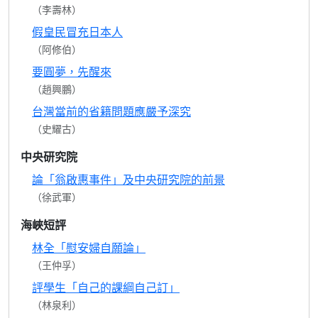
（李壽林）
假皇民冒充日本人
（阿修伯）
要圓夢，先醒來
（趙興鵬）
台灣當前的省籍問題應嚴予深究
（史耀古）
中央研究院
論「翁啟惠事件」及中央研究院的前景
（徐武軍）
海峽短評
林全「慰安婦自願論」
（王仲孚）
評學生「自己的課綱自己訂」
（林泉利）