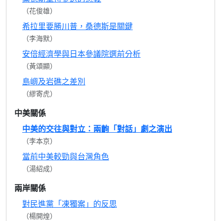
（花俊雄）
希拉里要勝川普，桑德斯是關鍵
（李海默）
安倍經濟學與日本參議院選前分析
（黃頌顯）
島嶼及岩礁之差別
（繆寄虎）
中美關係
中美的交往與對立：兩齣「對話」劇之演出
（李本京）
當前中美較勁與台灣角色
（湯紹成）
兩岸關係
對民進黨「凍獨案」的反思
（楊開煌）