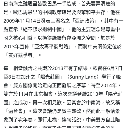
日南海之難題盡皆歐巴馬一手造成。首先要弄清楚的
是，歐巴馬最早的中國政策確是要與華和平共存，他在
2009年11月14日發表其著名之「亞洲政策」，其中有一
點宣示「絕不謀求遏制中國」，他的主要理念是尊重中
國之核心利益，以換得繼續留存亞洲之空間，於是於
2013年宣佈「亞太再平衡戰略」，而將中美關係定位於
「友好競爭者」。
這一相當融洽之共識於2013年有了結果，歐習在6月7日
至8日在加州之「陽光莊園」（Sunny Land）舉行了峰
會，雙方關係開始走向正面發展之序幕。待至2014年，
雙方於11月在北京相會，這次會議延續2013年「陽光莊
園」之成功。再一次相見歡。因其會於中南海，故又稱
「瀛台會」。這次會議仍是賓主盡歡。然而此一融洽景
象到了次年春，即行走樣。換句話說，中美雙方自此陷