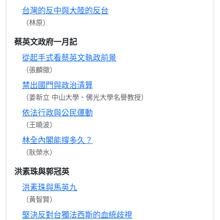
台灣的反中與大陸的反台
（林原）
蔡英文政府一月記
從起手式看蔡英文執政前景
（張麟徵）
禁出國門與政治清算
（姜新立 中山大學、佛光大學名譽教授）
依法行政與公民運動
（王曉波）
林全內閣能撐多久？
（耿榮水）
洪素珠與郭冠英
洪素珠與馬英九
（黃智賢）
堅決反對台獨法西斯的血統歧視