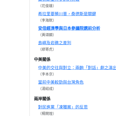
（花俊雄）
希拉里要勝川普，桑德斯是關鍵
（李海默）
安倍經濟學與日本參議院選前分析
（黃頌顯）
島嶼及岩礁之差別
（繆寄虎）
中美關係
中美的交往與對立：兩齣「對話」劇之演
（李本京）
當前中美較勁與台灣角色
（湯紹成）
兩岸關係
對民進黨「凍獨案」的反思
（楊開煌）