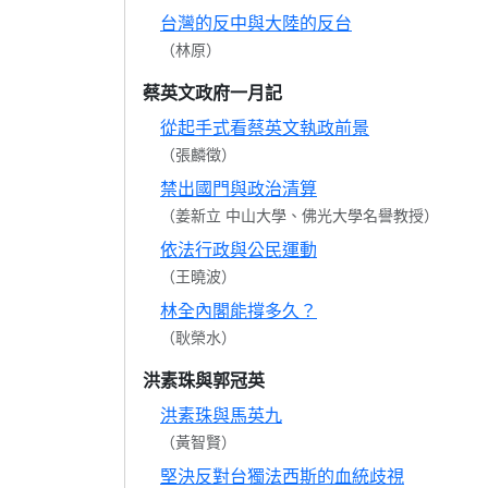
台灣的反中與大陸的反台
（林原）
蔡英文政府一月記
從起手式看蔡英文執政前景
（張麟徵）
禁出國門與政治清算
（姜新立 中山大學、佛光大學名譽教授）
依法行政與公民運動
（王曉波）
林全內閣能撐多久？
（耿榮水）
洪素珠與郭冠英
洪素珠與馬英九
（黃智賢）
堅決反對台獨法西斯的血統歧視