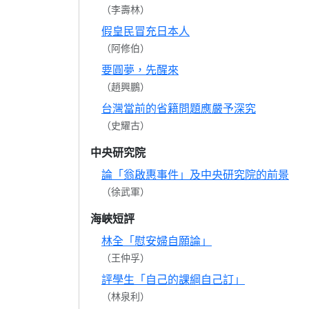
（李壽林）
假皇民冒充日本人
（阿修伯）
要圓夢，先醒來
（趙興鵬）
台灣當前的省籍問題應嚴予深究
（史耀古）
中央研究院
論「翁啟惠事件」及中央研究院的前景
（徐武軍）
海峽短評
林全「慰安婦自願論」
（王仲孚）
評學生「自己的課綱自己訂」
（林泉利）