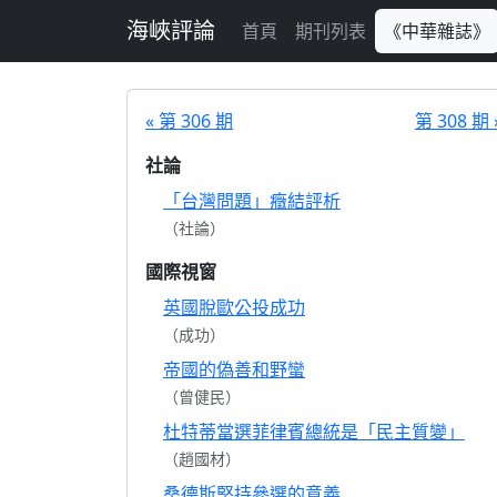
跳至主要內容
海峽評論
首頁
期刊列表
《中華雜誌》
« 第 306 期
第 308 期 
社論
「台灣問題」癥結評析
（社論）
國際視窗
英國脫歐公投成功
（成功）
帝國的偽善和野蠻
（曾健民）
杜特蒂當選菲律賓總統是「民主質變」
（趙國材）
桑德斯堅持參選的意義