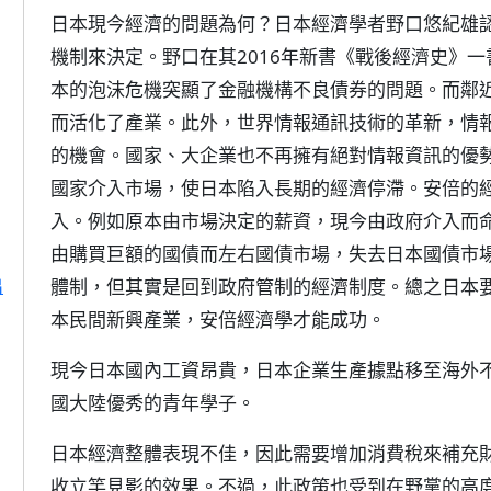
日本現今經濟的問題為何？日本經濟學者野口悠紀雄
機制來決定。野口在其2016年新書《戰後經濟史》一
本的泡沫危機突顯了金融機構不良債券的問題。而鄰
而活化了產業。此外，世界情報通訊技術的革新，情
的機會。國家、大企業也不再擁有絕對情報資訊的優
國家介入市場，使日本陷入長期的經濟停滯。安倍的
入。例如原本由市場決定的薪資，現今由政府介入而
由購買巨額的國債而左右國債市場，失去日本國債市
出
體制，但其實是回到政府管制的經濟制度。總之日本
本民間新興產業，安倍經濟學才能成功。
現今日本國內工資昂貴，日本企業生產據點移至海外不
國大陸優秀的青年學子。
日本經濟整體表現不佳，因此需要增加消費稅來補充
收立竿見影的效果。不過，此政策也受到在野黨的高