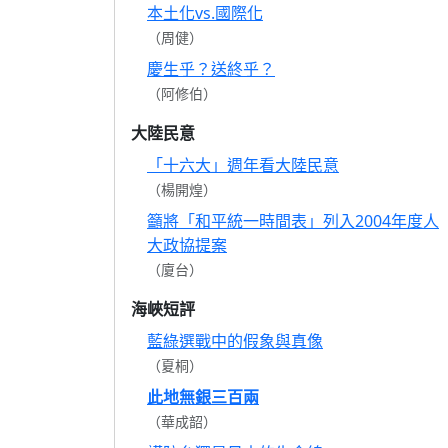
本土化vs.國際化
（周健）
慶生乎？送終乎？
（阿修伯）
大陸民意
「十六大」週年看大陸民意
（楊開煌）
籲將「和平統一時間表」列入2004年度人
大政協提案
（廈台）
海峽短評
藍綠選戰中的假象與真像
（夏桐）
此地無銀三百兩
（華成韶）