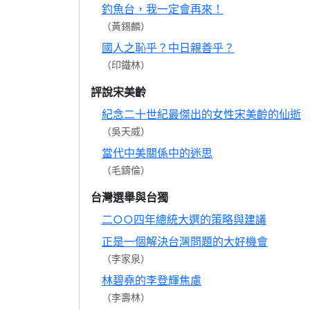
釣魚台，我一定會再來！
（黃錫麟）
國人之恥乎？中日親善乎？
（印鐵林）
評說宋美齡
紀念二十世紀最傑出的女性宋美齡的仙逝
（吳天威）
當代中美關係中的迷思
（毛鑄倫）
台灣選舉與台獨
二○○四年總統大選的策略與建議
正是一個解決台灣問題的大好機會
（李家泉）
林碧堯的李登輝焦慮
（李壽林）