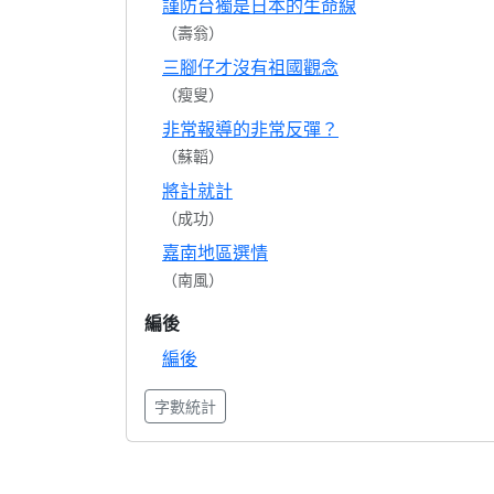
謹防台獨是日本的生命線
（壽翁）
三腳仔才沒有祖國觀念
（瘦叟）
非常報導的非常反彈？
（蘇韜）
將計就計
（成功）
嘉南地區選情
（南風）
編後
編後
字數統計