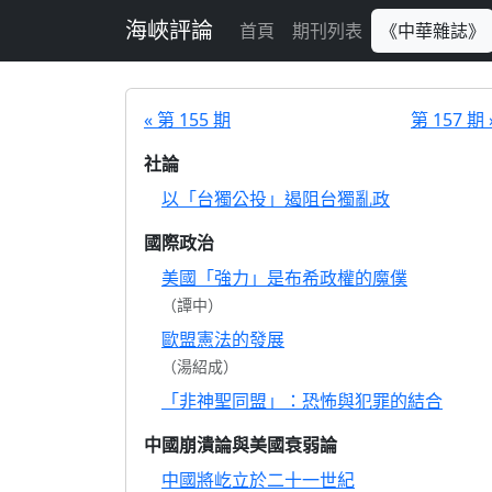
跳至主要內容
海峽評論
首頁
期刊列表
《中華雜誌》
« 第 155 期
第 157 期 
社論
以「台獨公投」遏阻台獨亂政
國際政治
美國「強力」是布希政權的魔僕
（譚中）
歐盟憲法的發展
（湯紹成）
「非神聖同盟」：恐怖與犯罪的結合
中國崩潰論與美國衰弱論
中國將屹立於二十一世紀