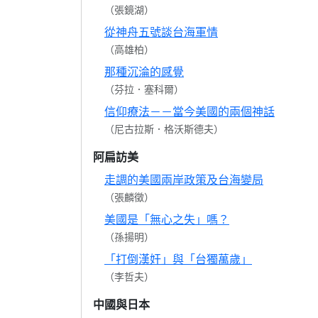
（張鏡湖）
從神舟五號談台海軍情
（高雄柏）
那種沉淪的感覺
（芬拉．塞科爾）
信仰療法－－當今美國的兩個神話
（尼古拉斯．格沃斯德夫）
阿扁訪美
走調的美國兩岸政策及台海變局
（張麟徵）
美國是「無心之失」嗎？
（孫揚明）
「打倒漢奸」與「台獨萬歲」
（李哲夫）
中國與日本