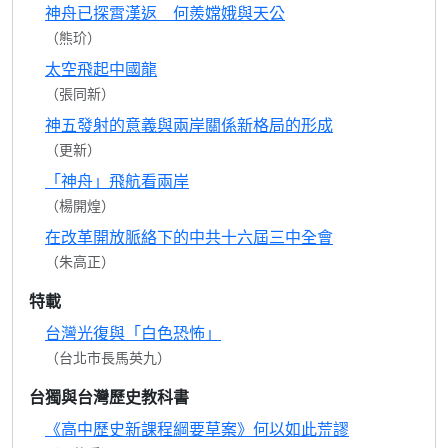
神舟已探霄漢返 何羨嫦娥與天公
（熊玠）
太空飛起中國龍
（張同新）
神五發射的意義與兩岸關係新格局的形成
（更新）
「神舟」飛航看兩岸
（楊開煌）
在改革開放脈絡下的中共十六屆三中全會
（朱高正）
特載
台灣光復與「白色恐怖」
（台北市長馬英九）
台獨與台灣歷史教科書
《高中歷史新課程綱要草案》何以如此荒謬