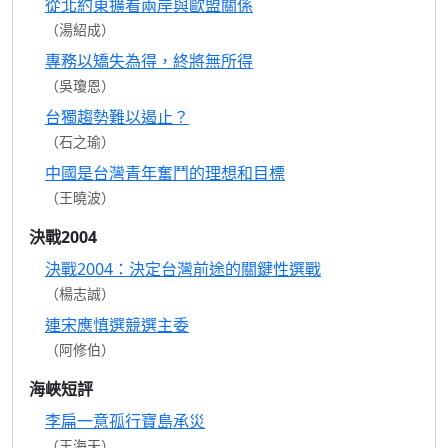
從北約東擴看兩岸與歐盟關係
（湯紹成）
專務以矯失為得，終將無所得
（吳瓊恩）
台獨趨勢難以遏止？
（石之瑜）
中國是台灣青年奮鬥的理想和目標
（王曉波）
決戰2004
決戰2004：決定台灣前途的關鍵性選戰
（楊志誠）
連宋應慎選競選主委
（阿修伯）
海峽短評
李扁一意孤行寶島承災
（王海天）