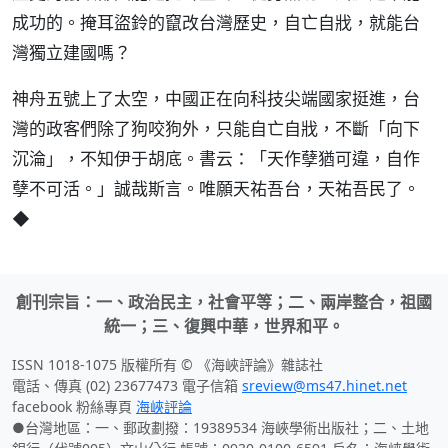
成功的。掩耳盜鈴的竄改台灣歷史，自亡自戕，就能台
灣獨立建國嗎？
神舟五號上了太空，中國正在向科技尖端國家挺進，台
灣的政客們除了狗咬狗外，只能自亡自戕，不斷「向下
沉淪」，不知伊于胡底。書云：「天作孽猶可違，自作
孽不可活。」誠哉斯言。唯願天祐吾台，天祐吾民了。
◆
創刊宗旨：一、政治民主，社會平等；二、兩岸整合，祖國
統一；三、復興中華，世界和平。
ISSN 1018-1075 版權所有 © 《海峽評論》雜誌社
電話、傳真 (02) 23677473 電子信箱
sreview@ms47.hinet.net
facebook 粉絲專頁
海峽評論
●台灣地區：一、郵政劃撥：19389534 海峽學術出版社；二、土地