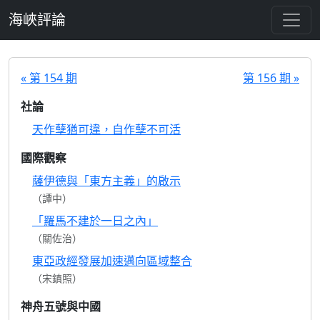
跳至主要內容
海峽評論
« 第 154 期
第 156 期 »
社論
天作孽猶可違，自作孽不可活
國際觀察
薩伊德與「東方主義」的啟示
（譚中）
「羅馬不建於一日之內」
（關佐治）
東亞政經發展加速邁向區域整合
（宋鎮照）
神舟五號與中國