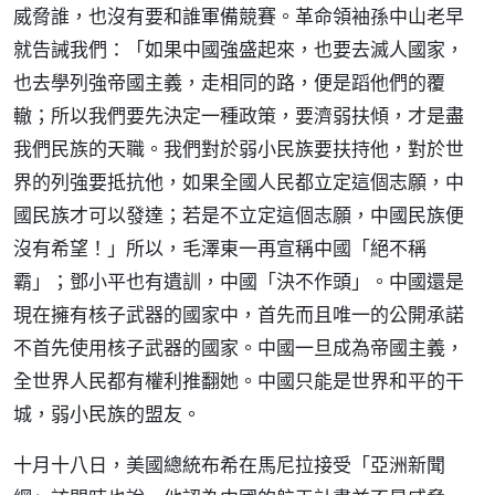
威脅誰，也沒有要和誰軍備競賽。革命領袖孫中山老早
就告誡我們：「如果中國強盛起來，也要去滅人國家，
也去學列強帝國主義，走相同的路，便是蹈他們的覆
轍；所以我們要先決定一種政策，要濟弱扶傾，才是盡
我們民族的天職。我們對於弱小民族要扶持他，對於世
界的列強要抵抗他，如果全國人民都立定這個志願，中
國民族才可以發達；若是不立定這個志願，中國民族便
沒有希望！」所以，毛澤東一再宣稱中國「絕不稱
霸」；鄧小平也有遺訓，中國「決不作頭」。中國還是
現在擁有核子武器的國家中，首先而且唯一的公開承諾
不首先使用核子武器的國家。中國一旦成為帝國主義，
全世界人民都有權利推翻她。中國只能是世界和平的干
城，弱小民族的盟友。
十月十八日，美國總統布希在馬尼拉接受「亞洲新聞