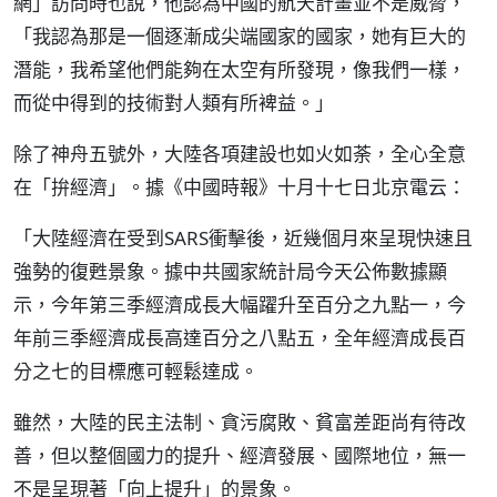
網」訪問時也說，他認為中國的航天計畫並不是威脅，
「我認為那是一個逐漸成尖端國家的國家，她有巨大的
潛能，我希望他們能夠在太空有所發現，像我們一樣，
而從中得到的技術對人類有所裨益。」
除了神舟五號外，大陸各項建設也如火如荼，全心全意
在「拚經濟」。據《中國時報》十月十七日北京電云：
「大陸經濟在受到SARS衝擊後，近幾個月來呈現快速且
強勢的復甦景象。據中共國家統計局今天公佈數據顯
示，今年第三季經濟成長大幅躍升至百分之九點一，今
年前三季經濟成長高達百分之八點五，全年經濟成長百
分之七的目標應可輕鬆達成。
雖然，大陸的民主法制、貪污腐敗、貧富差距尚有待改
善，但以整個國力的提升、經濟發展、國際地位，無一
不是呈現著「向上提升」的景象。