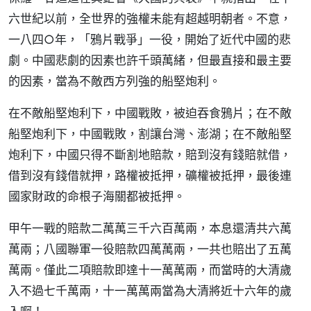
六世紀以前，全世界的強權未能有超越明朝者。不意，
一八四○年，「鴉片戰爭」一役，開始了近代中國的悲
劇。中國悲劇的因素也許千頭萬緒，但最直接和最主要
的因素，當為不敵西方列強的船堅炮利。
在不敵船堅炮利下，中國戰敗，被迫吞食鴉片；在不敵
船堅炮利下，中國戰敗，割讓台灣、澎湖；在不敵船堅
炮利下，中國只得不斷割地賠款，賠到沒有錢賠就借，
借到沒有錢借就押，路權被抵押，礦權被抵押，最後連
國家財政的命根子海關都被抵押。
甲午一戰的賠款二萬萬三千六百萬兩，本息還清共六萬
萬兩；八國聯軍一役賠款四萬萬兩，一共也賠出了五萬
萬兩。僅此二項賠款即達十一萬萬兩，而當時的大清歲
入不過七千萬兩，十一萬萬兩當為大清將近十六年的歲