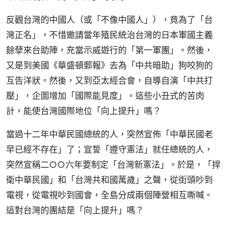
反觀台灣的中國人（或「不像中國人」），竟為了「台
灣正名」，不惜邀請當年殖民統治台灣的日本軍國主義
餘孽來台助陣，充當示威遊行的「第一軍團」。然後，
又是到美國《華盛頓郵報》去為「中共暗助」狗咬狗的
互告洋狀。然後，又到亞太經合會，自導自演「中共打
壓」，企圖增加「國際能見度」。這些小丑式的苦肉
計，能使台灣國際地位「向上提升」嗎？
當過十二年中華民國總統的人，突然宣佈「中華民國老
早已經不存在」了；宣誓「遵守憲法」就任總統的人，
突然宣稱二○○六年要制定「台灣新憲法」。於是，「捍
衛中華民國」和「台灣共和國萬歲」之聲，從街頭吵到
電視，從電視吵到國會，全島分成兩個陣營相互嘶喊。
這對台灣的團結是「向上提升」嗎？