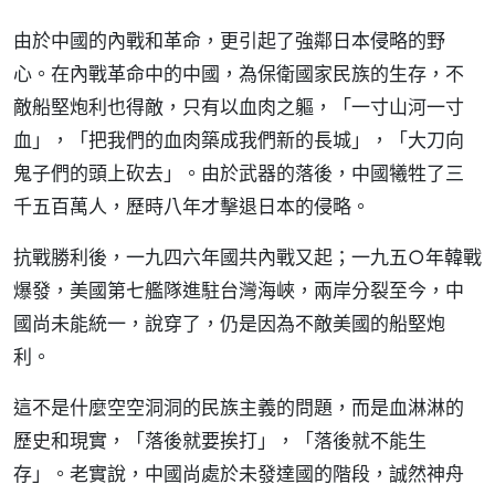
由於中國的內戰和革命，更引起了強鄰日本侵略的野
心。在內戰革命中的中國，為保衛國家民族的生存，不
敵船堅炮利也得敵，只有以血肉之軀，「一寸山河一寸
血」，「把我們的血肉築成我們新的長城」，「大刀向
鬼子們的頭上砍去」。由於武器的落後，中國犧牲了三
千五百萬人，歷時八年才擊退日本的侵略。
抗戰勝利後，一九四六年國共內戰又起；一九五○年韓戰
爆發，美國第七艦隊進駐台灣海峽，兩岸分裂至今，中
國尚未能統一，說穿了，仍是因為不敵美國的船堅炮
利。
這不是什麼空空洞洞的民族主義的問題，而是血淋淋的
歷史和現實，「落後就要挨打」，「落後就不能生
存」。老實說，中國尚處於未發達國的階段，誠然神舟