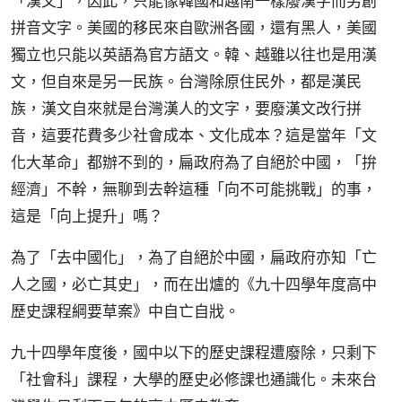
「漢文」，因此，只能像韓國和越南一樣廢漢字而另創
拼音文字。美國的移民來自歐洲各國，還有黑人，美國
獨立也只能以英語為官方語文。韓、越雖以往也是用漢
文，但自來是另一民族。台灣除原住民外，都是漢民
族，漢文自來就是台灣漢人的文字，要廢漢文改行拼
音，這要花費多少社會成本、文化成本？這是當年「文
化大革命」都辦不到的，扁政府為了自絕於中國，「拚
經濟」不幹，無聊到去幹這種「向不可能挑戰」的事，
這是「向上提升」嗎？
為了「去中國化」，為了自絕於中國，扁政府亦知「亡
人之國，必亡其史」，而在出爐的《九十四學年度高中
歷史課程綱要草案》中自亡自戕。
九十四學年度後，國中以下的歷史課程遭廢除，只剩下
「社會科」課程，大學的歷史必修課也通識化。未來台