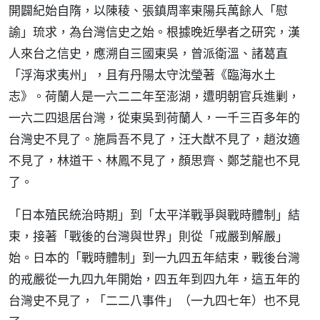
開闢紀始自隋，以陳稜、張鎮周率東陽兵萬餘人「慰
諭」琉求，為台灣信史之始。根據晚近學者之研究，漢
人來台之信史，應溯自三國東吳，曾派衛溫、諸葛直
「浮海求夷州」，且有丹陽太守沈瑩著《臨海水土
志》。荷蘭人是一六二二年至澎湖，遭明朝官兵進剿，
一六二四退居台灣，從東吳到荷蘭人，一千三百多年的
台灣史不見了。施肩吾不見了，汪大猷不見了，趙汝適
不見了，林道干、林鳳不見了，顏思齊、鄭芝龍也不見
了。
「日本殖民統治時期」到「太平洋戰爭與戰時體制」結
束，接著「戰後的台灣與世界」則從「戒嚴到解嚴」
始。日本的「戰時體制」到一九四五年結束，戰後台灣
的戒嚴從一九四九年開始，四五年到四九年，這五年的
台灣史不見了，「二二八事件」（一九四七年）也不見