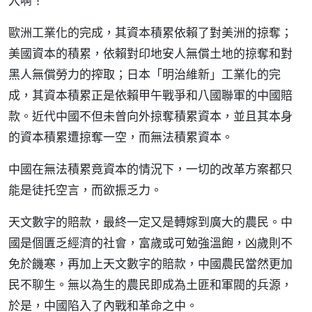
入啊！
歐洲工業化的完成，其資本積累依賴了對美洲的掠奪；
美國資本的積累，依賴對印地安人無償土地的掠奪和對
黑人無償勞力的搾取；日本「明治維新」工業化的完
成，其資本積累正是依賴甲午戰爭和八國聯軍的中國賠
款。近代中國不但未曾向外掠奪積累資本，並且其本身
的資本積累遭掠奪一空，而無法積累資本。
中國在無法積累竟資本的情況下，一切的改革方案都只
能是徒托空言，而欲振乏力。
天文數字的賠款，最終一定又是轉嫁到廣大的農民。中
國是個匱乏經濟的社會，富歲或可勉強溫飽，凶歲則不
免於饑寒，再加上天文數字的賠款，中國農民當然更加
民不聊生。無以為生的農民即成為土匪和軍閥的兵源，
於是，中國陷入了內戰和革命之中。