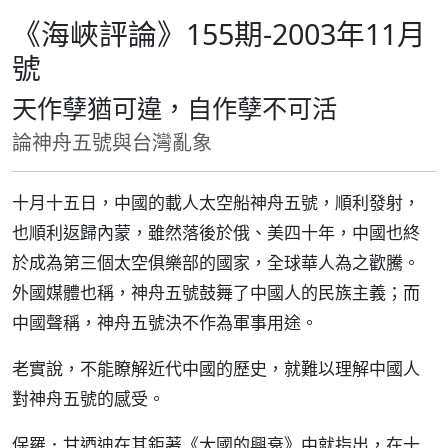
《海峽評論》155期-2003年11月
號
天作孽猶可違，自作孽不可活
論神舟五號與台灣亂象
十月十五日，中國的載人太空船神舟五號，順利發射，
也順利返歸內蒙，雖然落後於俄、美四十年，中國也終
於成為第三個太空俱樂部的國家，全球華人為之歡騰。
外國媒體也稱，神舟五號鼓舞了中國人的民族主義；而
中國聲稱，神舟五號決不作為軍事用途。
老實說，不能瞭解近代中國的歷史，就難以理解中國人
對神舟五號的感受。
保羅．甘迺迪在其鉅著《大國的興衰》中就指出，在十