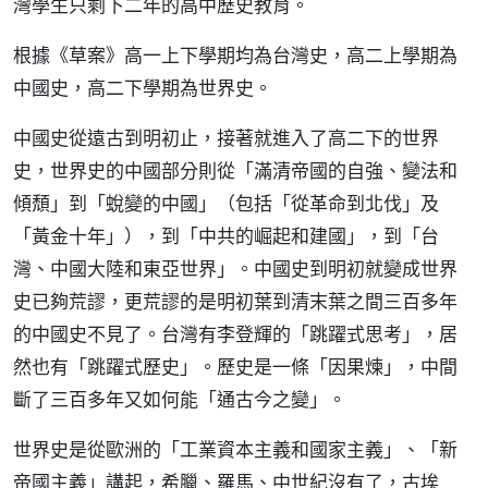
灣學生只剩下二年的高中歷史教育。
根據《草案》高一上下學期均為台灣史，高二上學期為
中國史，高二下學期為世界史。
中國史從遠古到明初止，接著就進入了高二下的世界
史，世界史的中國部分則從「滿清帝國的自強、變法和
傾頹」到「蛻變的中國」（包括「從革命到北伐」及
「黃金十年」），到「中共的崛起和建國」，到「台
灣、中國大陸和東亞世界」。中國史到明初就變成世界
史已夠荒謬，更荒謬的是明初葉到清末葉之間三百多年
的中國史不見了。台灣有李登輝的「跳躍式思考」，居
然也有「跳躍式歷史」。歷史是一條「因果煉」，中間
斷了三百多年又如何能「通古今之變」。
世界史是從歐洲的「工業資本主義和國家主義」、「新
帝國主義」講起，希臘、羅馬、中世紀沒有了，古埃