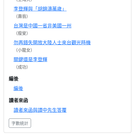
李登輝與「胡錦濤萬歲」
（壽翁）
台灣是中國一省非美國一州
（瘦叟）
勿再錯失開放大陸人士來台觀光時機
（小龍女）
關鍵還是李登輝
（成功）
編後
編後
讀者來函
讀者來函與譚中先生答覆
字數統計