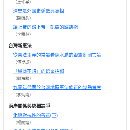
（王仲孚）
清史是外國史係數典忘祖
（陳毓鈞）
讓上帝的歸上帝 凱撒的歸凱撒
（李壽林）
台灣新憲法
從憲法主義的常識看陳水扁的毀憲亂國言論
（傅崑成）
「穩賺不賠」的選舉招術
（鄭海麟）
九零年代關於台灣地區憲法修正的幾點考察
（李炳南）
兩岸關係與統獨論爭
化解對抗性的善意(下)
（楊開煌）