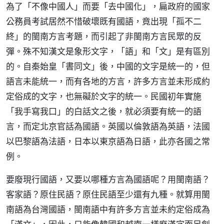
為了「不像中國人」而要「去中國化」，扁政府的國家
公務員考試居然不惜破壞既有國語，竟出現「孤不二
終」的閩南方言考題，而引起了非閩南方言民眾的反
彈。殊不知漢文是象形文字，「語」和「文」是有區別
的。自秦始皇「書同文」後，中國的文字是統一的，但
語言未能統一，而有各地的方言，許多方言並未形成約
定俗成的文字，也無礙於文字的統一。民國初年實施
「我手寫我口」的白話文之後，就必須要有統一的語
言，而定北京官話為國語。英國以倫敦語為英語，法國
以巴黎語為法語，日本以東京語為日語，此亦各國之常
例。
要廢現行國語，又要以哪種方言為國語呢？用閩南語？
客家語？原住民語？原住民語至少還有九種。就算用閩
南語為台灣國語，閩南語中有許多方言並未約定俗成為