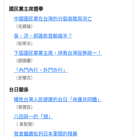
國民黨主席選舉
中國國民黨在台灣的分裂衰敗與消亡
（毛鑄倫）
吳、洪、郝誰能首輸過半？
（耿榮水）
下屆國民黨黨主席，拯救台灣促進統一！
（趙國慶）
「內鬥內行，外鬥外行」
（史耀古）
台日關係
犧牲台灣人民健康的台日「命運共同體」
（曾健民）
八田與一的「頭」
（ 黃智賢）
我會繼續批判日本軍閥的殘暴