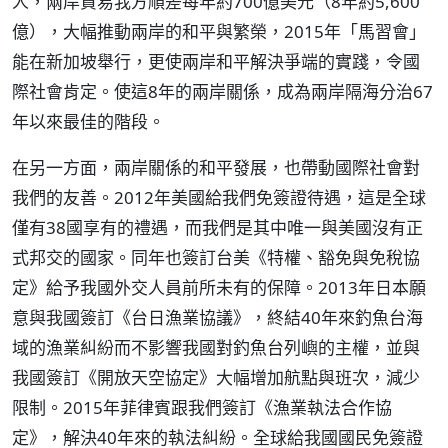
人，兩岸貿易我方順差每年約700億美元（8年約5,600
億），大幅推動兩岸的和平與繁榮，2015年「馬習會」
能在新加坡舉行，更使兩岸和平解決爭端的實踐，令國
際社會肯定。使這8年的兩岸關係，成為兩岸隔海分治67
年以來最佳的階段。
在另一方面，兩岸關係的和平發展，也帶動國際社會對
我們的友善。2012年美國給我們免簽證待遇，這是全球
僅有38國享有的禮遇，而我們是其中唯一與美國沒有正
式邦交的國家。同年也簽訂台美《特權、豁免與免稅協
定》給予我國外交人員前所未有的保障。2013年日本願
意與我國簽訂《台日漁業協議》，終結40年來釣魚台海
域的漁業糾紛而不影響我國對釣魚台列嶼的主權，並與
我國簽訂《開放天空協定》大幅增加航點與班次，減少
限制。2015年菲律賓跟我們簽訂《漁業執法合作協
定》，解決40年來的執法糾紛。全球給我國國民免簽證