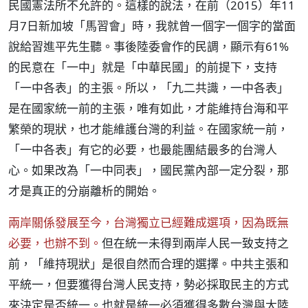
民國憲法所不允許的。這樣的說法，在前（2015）年11
月7日新加坡「馬習會」時，我就曾一個字一個字的當面
說給習進平先生聽。事後陸委會作的民調，顯示有61%
的民意在「一中」就是「中華民國」的前提下，支持
「一中各表」的主張。所以，「九二共識，一中各表」
是在國家統一前的主張，唯有如此，才能維持台海和平
繁榮的現狀，也才能維護台灣的利益。在國家統一前，
「一中各表」有它的必要，也最能團結最多的台灣人
心。如果改為「一中同表」，國民黨內部一定分裂，那
才是真正的分崩離析的開始。
兩岸關係發展至今，台灣獨立已經難成選項，因為既無
必要，也辦不到。
但在統一未得到兩岸人民一致支持之
前，「維持現狀」是很自然而合理的選擇。中共主張和
平統一，但要獲得台灣人民支持，勢必採取民主的方式
來決定是否統一。也就是統一必須獲得多數台灣與大陸