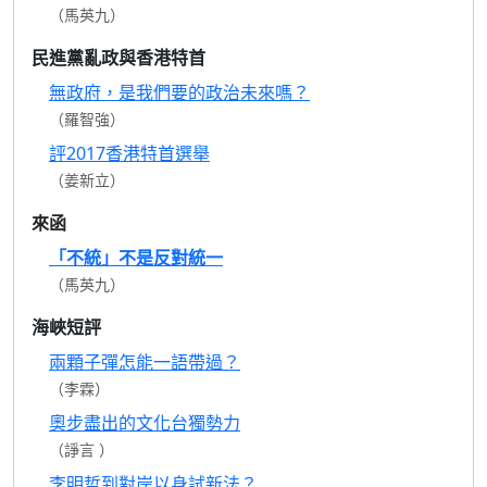
（馬英九）
民進黨亂政與香港特首
無政府，是我們要的政治未來嗎？
（羅智強）
評2017香港特首選舉
（姜新立）
來函
「不統」不是反對統一
（馬英九）
海峽短評
兩顆子彈怎能一語帶過？
（李霖）
奧步盡出的文化台獨勢力
（諍言 ）
李明哲到對岸以身試新法？