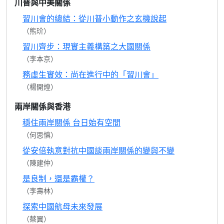
川普與中美關係
習川會的總結：從川普小動作之玄機說起
（熊玠）
習川齊步：現實主義構築之大國關係
（李本京）
務虛生實效：尚在進行中的「習川會」
（楊開煌）
兩岸關係與香港
穩住兩岸關係 台日始有空間
（何思慎）
從安倍執意對抗中國談兩岸關係的變與不變
（陳建仲）
是良制，還是霸權？
（李壽林）
探索中國航母未來發展
（蔡翼）