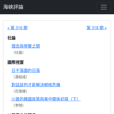
跳至主要內容
海峽評論
« 第 316 期
第 318 期 »
社論
理念與現實之間
（社論）
國際視窗
日不落國的日落
（湯紹成）
對話談判才能解決朝核危機
（花俊雄）
川普的韓國政策與美中關係初探（下）
（李明）