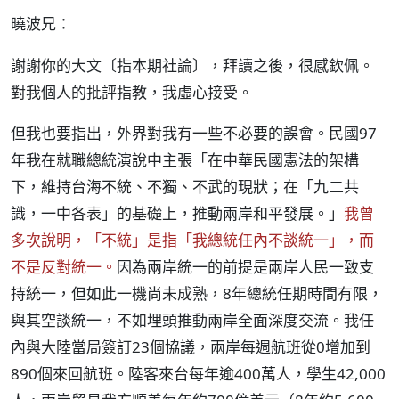
曉波兄：
謝謝你的大文〔指本期社論〕，拜讀之後，很感欽佩。
對我個人的批評指教，我虛心接受。
但我也要指出，外界對我有一些不必要的誤會。民國97
年我在就職總統演說中主張「在中華民國憲法的架構
下，維持台海不統、不獨、不武的現狀；在「九二共
識，一中各表」的基礎上，推動兩岸和平發展。」
我曾
多次說明，「不統」是指「我總統任內不談統一」，而
不是反對統一。
因為兩岸統一的前提是兩岸人民一致支
持統一，但如此一機尚未成熟，8年總統任期時間有限，
與其空談統一，不如埋頭推動兩岸全面深度交流。我任
內與大陸當局簽訂23個協議，兩岸每週航班從0增加到
890個來回航班。陸客來台每年逾400萬人，學生42,000