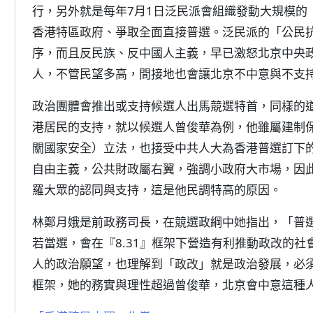
行，另外就是每年7月1日泛民派會組織發動大規模的
香港特區政府、爭取全面直接普選。泛民派的「公民
序，而且反民族、反中國人主義，早已激怒北京中央
人，不管民望多高，間接地也會讓北京不中意與不支
政治團體會推出或支持候選人出馬競選特首，同樣的
港居民的支持，就以候選人曾俊華為例，他雖屬建制保
關國家安全）立法，也接受中共人大為香港普選訂下的
自由主義，公共財政屬右翼，強調小政府大市場，因
羅大眾的認同與支持，這是他民調特高的原因。
林鄭月娥是前政務司長，在競選政綱中她指出，「普
若當選，會在『8.31』框架下營造有利推動政改的
人的政治願望，也理解到「政改」就是政治發展，必
框架，她的務實與理性超過曾俊華，北京會中意這種