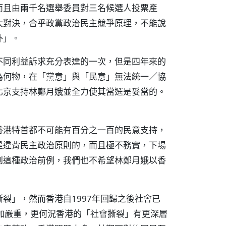
而且由兩千名選舉委員對三名候選人投票產
大對決，合乎政黨政治民主競爭原理，不能說
外」。
不同利益訴求充分表達的一次，但是四年來的
為何物，在「黨意」與「民意」無法統一／協
北京支持林鄭月娥並全力使其當選是妥當的。
香港特首都不可能有百分之一百的民意支持，
是違背民主政治原則的，而且極不務實，下場
到這種政治前例，我們也不希望林鄭月娥以香
裂」，然而香港自1997年回歸之後社會已
加嚴重，更何況香港的「社會撕裂」有更深層