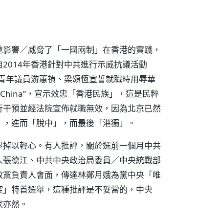
地影響／威脅了「一國兩制」在香港的實踐，
2014年香港針對中共進行示威抗議活動
科青年議員游蕙禎、梁頌恆宣誓就職時用辱華
ot China”，宣示效忠「香港民族」，這是民粹
行干預並經法院宣佈就職無效，因為北京已然
」，進而「脫中」，而最後「港獨」。
舉掉以輕心。有人批評，關於選前一個月中共
人張德江、中共中央政治局委員／中央統戰部
政黨負責人會面，傳達林鄭月娥為黨中央「唯
控」特首選舉，這種批評是不妥當的，中央
家亦然。