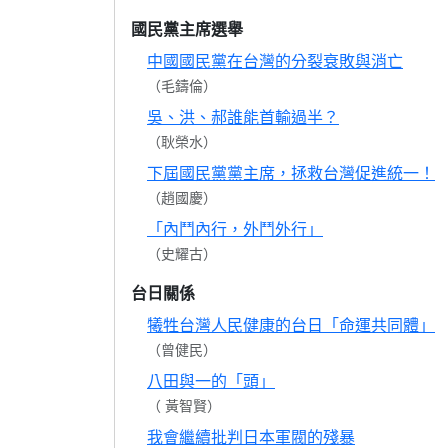
國民黨主席選舉
中國國民黨在台灣的分裂衰敗與消亡
（毛鑄倫）
吳、洪、郝誰能首輸過半？
（耿榮水）
下屆國民黨黨主席，拯救台灣促進統一！
（趙國慶）
「內鬥內行，外鬥外行」
（史耀古）
台日關係
犧牲台灣人民健康的台日「命運共同體」
（曾健民）
八田與一的「頭」
（ 黃智賢）
我會繼續批判日本軍閥的殘暴