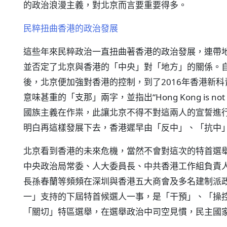
的政治浪漫主義，對北京而言要重要得多。
民粹扭曲香港的政治發展
這些年來民粹政治一直扭曲著香港的政治發展，連帶
並否定了北京與香港的「中央」對「地方」的關係。自
後，北京便加強對香港的控制，到了2016年香港新
意味甚重的「支那」兩字，並指出“Hong Kong is n
國族主義在作祟，此讓北京不得不對這兩人的宣誓進
明白再這樣發展下去，香港遲早由「反中」、「抗中
北京看到香港的未來危機，當然不會對這次的特首選
中央政治局常委、人大委員長、中共香港工作組負責
長孫春蘭等頻頻在深圳與香港五大商會及多名建制派
一」支持的下屆特首候選人一事，是「干預」、「操
「關切」特區選舉，在選舉政治中司空見慣，民主國