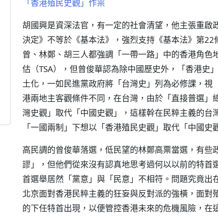
「香港殖民史觀」作祟
胡國興是資深法官，有一定的社會清望，他主張重啟政改
決定》不等於《基本法》，強烈支持《基本法》第22
曾、林鄭、胡三人都強調「一帶一路」中的香港角色
估（TSA），但曾俊華認為除中國歷史外，「香港史
土化，一如民進黨政府將「台灣史」列為必修課，視
港兩地主客觀條件不同，在台灣，由於「直接普選」
灣史觀」取代「中國史觀」，這樣幹在民粹主義的台
「一國兩制」下想以「香港殖民史觀」取代「中國史
高民調的曾俊華落選，低民望的林鄭高票當選，有些
謬」，但他們從來沒有認真地思考過何以以前的特首
首選舉居然「黨意」與「民意」不相符。問題究竟出
北京面對香港民粹主義的狂妄與反對派的強橫，面對
的下任特首出現，以便管控香港未來的危機風險，在