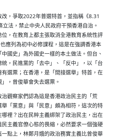
，爭取2022年普選特首，並指稱《8.31
條立法，禁止中央人民政府干預香港自治。
地位，在教育上都主張取消全港教育系統性評
」也應列為初中必修課程，這是在強調香港本
「中國史」為外國史一樣的本土做法。但台、
總統，民進黨的「去中」、「反中」，以「台
灣有選票；在香港，是「間接選舉」特首，在
觀」，曾俊華會失去選票。
政治觀察家們認為這是香港政治民主的「荒
選舉「黨意」與「民意」頗為相符，這次的特
在哪裡？出在民粹主義綁架了政治民主，出在
殖民主義官僚心態的畏縮，必然要求一個強硬
這一點上，林鄭月娥的政治務實主義比曾俊華