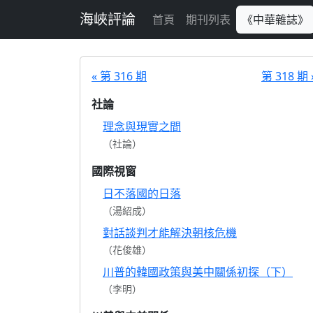
跳至主要內容
海峽評論
首頁
期刊列表
《中華雜誌》
« 第 316 期
第 318 期 
社論
理念與現實之間
（社論）
國際視窗
日不落國的日落
（湯紹成）
對話談判才能解決朝核危機
（花俊雄）
川普的韓國政策與美中關係初探（下）
（李明）