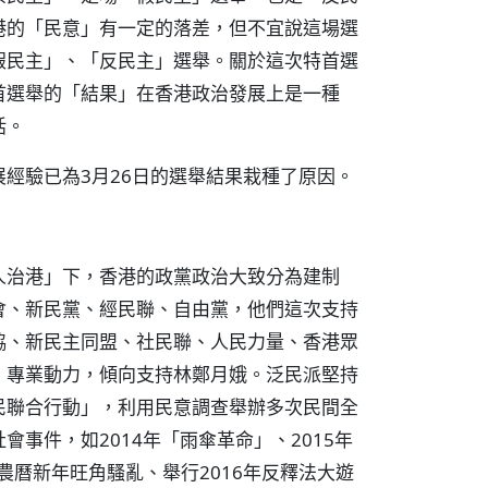
港的「民意」有一定的落差，但不宜說這場選
假民主」、「反民主」選舉。關於這次特首選
首選舉的「結果」在香港政治發展上是一種
括。
經驗已為3月26日的選舉結果栽種了原因。
人治港」下，香港的政黨政治大致分為建制
會、新民黨、經民聯、自由黨，他們這次支持
協、新民主同盟、社民聯、人民力量、香港眾
、專業動力，傾向支持林鄭月娥。泛民派堅持
民聯合行動」，利用民意調查舉辦多次民間全
事件，如2014年「雨傘革命」、2015年
年農曆新年旺角騷亂、舉行2016年反釋法大遊