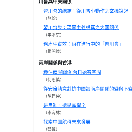
川普與中美關係
習川會的總結：從川普小動作之玄機說起
（熊玠）
習川齊步：現實主義構築之大國關係
（李本京）
務虛生實效：尚在進行中的「習川會」
（楊開煌）
兩岸關係與香港
穩住兩岸關係 台日始有空間
（何思慎）
從安倍執意對抗中國談兩岸關係的變與不
（陳建仲）
是良制，還是霸權？
（李壽林）
探索中國航母未來發展
（蔡翼）