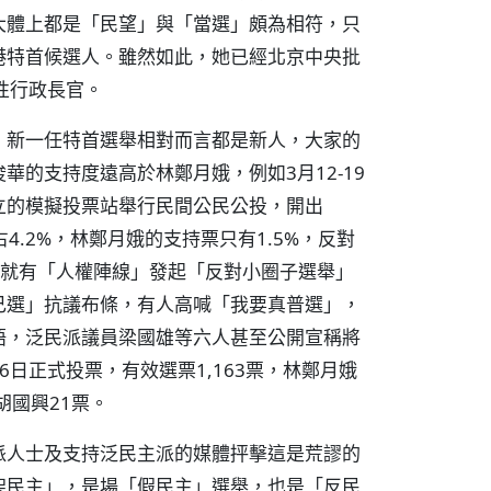
大體上都是「民望」與「當選」頗為相符，只
港特首候選人。雖然如此，她已經北京中央批
性行政長官。
，新一任特首選舉相對而言都是新人，大家的
的支持度遠高於林鄭月娥，例如3月12-19
立的模擬投票站舉行民間公民公投，開出
占4.2%，林鄭月娥的支持票只有1.5%，反對
場外就有「人權陣線」發起「反對小圈子選舉」
己選」抗議布條，有人高喊「我要真普選」，
語，泛民派議員梁國雄等六人甚至公開宣稱將
日正式投票，有效選票1,163票，林鄭月娥
胡國興21票。
派人士及支持泛民主派的媒體抨擊這是荒謬的
架民主」，是場「假民主」選舉，也是「反民