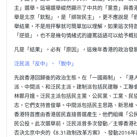
主」選舉。這場選舉縱然顯示了中共的「黨意」與香
舉是北京「欽點」，是「綁架民主」，更不應說是「
舉結果，不是用抨擊就可簡單加以理解，如果這次特
「逆退」，也不是幾句情緒式的謾罵話語可以給予概
凡是「結果」，必有「原因」，這幾年香港的政治發展
泛民派「反中」、「脫中」
先說香港回歸後的政治生態。在「一國兩制」、「港
派、中間派、和泛民主派。建制派包括民建聯、工聯
林鄭月娥。泛民主派包括民主黨、公民黨、工黨、民
志，它們支持曾俊華。中間派包括民主思路、新思維
香港特首應由香港居民直接普選產生，他們組織「公
民公投。此次選舉前，泛民派曾多次發動／主導香港社會
否決北京中央的《8.31政制改革方案》、發動2016