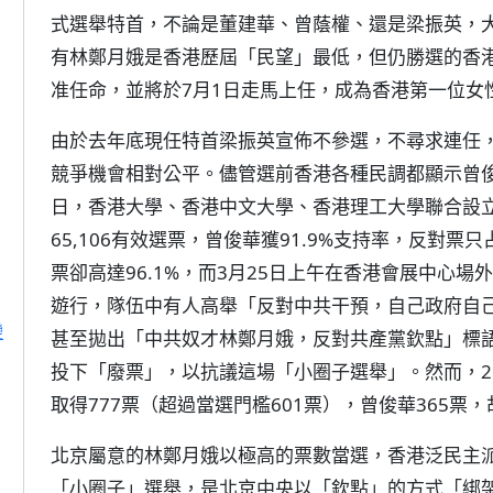
式選舉特首，不論是董建華、曾蔭權、還是梁振英，
有林鄭月娥是香港歷屆「民望」最低，但仍勝選的香
准任命，並將於7月1日走馬上任，成為香港第一位女
由於去年底現任特首梁振英宣佈不參選，不尋求連任
競爭機會相對公平。儘管選前香港各種民調都顯示曾俊華
日，香港大學、香港中文大學、香港理工大學聯合設
65,106有效選票，曾俊華獲91.9%支持率，反對票只
票卻高達96.1%，而3月25日上午在香港會展中心
遊行，隊伍中有人高舉「反對中共干預，自己政府自
變
甚至拋出「中共奴才林鄭月娥，反對共產黨欽點」標
投下「廢票」，以抗議這場「小圈子選舉」。然而，26
取得777票（超過當選門檻601票），曾俊華365票，
北京屬意的林鄭月娥以極高的票數當選，香港泛民主
「小圈子」選舉，是北京中央以「欽點」的方式「綁