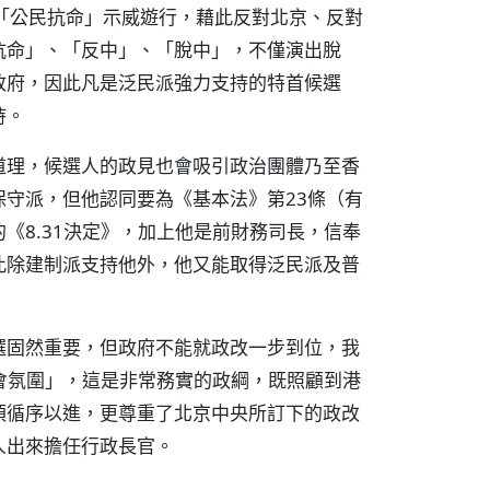
「公民抗命」示威遊行，藉此反對北京、反對
抗命」、「反中」、「脫中」，不僅演出脫
政府，因此凡是泛民派強力支持的特首候選
持。
道理，候選人的政見也會吸引政治團體乃至香
守派，但他認同要為《基本法》第23條（有
《8.31決定》，加上他是前財務司長，信奉
此除建制派支持他外，他又能取得泛民派及普
選固然重要，但政府不能就政改一步到位，我
社會氛圍」，這是非常務實的政綱，既照顧到港
須循序以進，更尊重了北京中央所訂下的政改
人出來擔任行政長官。