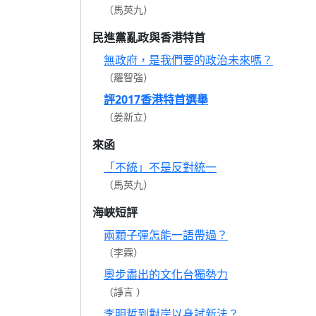
（馬英九）
民進黨亂政與香港特首
無政府，是我們要的政治未來嗎？
（羅智強）
評2017香港特首選舉
（姜新立）
來函
「不統」不是反對統一
（馬英九）
海峽短評
兩顆子彈怎能一語帶過？
（李霖）
奧步盡出的文化台獨勢力
（諍言 ）
李明哲到對岸以身試新法？