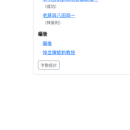
（成功）
老蔣與八田與一
（林泉利）
編後
編後
悼念陳毓鈞教授
字數統計