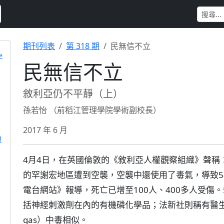
期刊列表
第 318 期
民無信不立
»
民無信不立
敘利亞仍不平靜（上）
孫若怡 （前稻江管理學院學術副校長）
2017 年 6 月
力
4月4日，在英國倫敦的《敘利亞人權觀察組織》聲稱
的罕謝宏地區遭到空襲，空襲中還使用了毒氣，導致5
電台網站》報導，死亡已增至100人、400多人受傷
括神經刺激劑在內的有機磷化學品；法新社則稱有醫生組
gas）中毒相似。