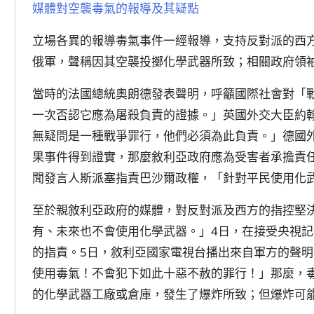
媒體對空襲毒氣的報導及其疑點
立場各異的報導毒氣事件一經報導，支持反對派的西
俄軍，聲稱因其空襲投擲化學武器所致；相關政府領
當時的法國總統奧朗德發表聲明，呼籲國際社會對「
一次否認它應為屠殺負責的證據。」英國外交大臣約
無疑問是一種戰爭罪行，他們必須為此負責。」德國
果事件得到證實，那麼敘利亞政府應為受害者承擔責
聞發言人斯派塞指責巴沙爾政權，「針對平民使用化
至於親敘利亞政府的媒體，對反對派及西方的指控堅
有、未來也不會使用化學武器。」4日，在接受央視
的指責。5日，敘利亞國家電視台播出來自軍方的聲
使用毒氣！不會犯下如此十惡不赦的罪行！」那麼，
的化學武器工廠或倉庫，發生了爆炸所致；但爆炸可