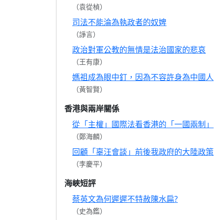
（袁從楨）
司法不能淪為執政者的奴婢
（諍言）
政治對軍公教的無情是法治國家的悲哀
（王有康）
媽祖成為眼中釘，因為不容許身為中國人
（黃智賢）
香港與兩岸關係
從「主權」國際法看香港的「一國兩制」
（鄭海麟）
回顧「辜汪會談」前後我政府的大陸政策
（李慶平）
海峽短評
蔡英文為何遲遲不特赦陳水扁?
（史為鑑）