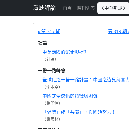
跳至主要內容
海峽評論
首頁
期刊列表
《中華雜誌》
« 第 317 期
第 319 期 
社論
中美兩國的沉淪與提升
（社論）
一帶一路峰會
全球化之一帶一路計畫：中國之遠見與實
（李本京）
中國式全球化的特徵與困難
（楊開煌）
「倡議」成「共識」，與國須努力！
（趙國材）