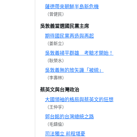
薩德帶來朝鮮半島新危機
（曾健民）
吳敦義當選國民黨主席
期待國民黨再造與再起
（姜新立）
吳敦義掃平群雄 考驗才開始！
（耿榮水）
吳敦義無的放矢譏「被統」
（李壽林）
蔡英文與台灣政治
大國領袖的格局與蔡英文的狂想
（王仲孚）
郭台銘的台灣總統之路
（毛鑄倫）
司法獨立 前程堪憂