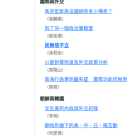
國際與外交
馬克宏能為法國締造多少傳奇？
（張麟徵）
到了另一個政治實驗室
（程依珊）
民無信不立
（孫若怡）
川普對華態度及外交政策分析
（周陽山）
南海行為準則雖有望 實際功能恐無用
（張競）
朝鮮與韓國
文在寅的內政與外交初探
（李明）
朝核危機下的美、中、日、俄互動
（何思慎）