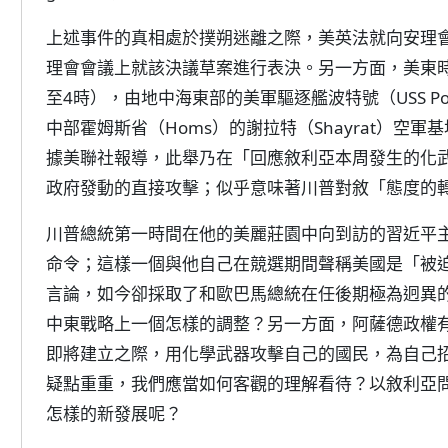
上述事件的真相處於撲朔迷離之際，美英法就向安理
理會會議上就該決議草案進行表決。另一方面，美東時間
至4時），由地中海東部的美軍驅逐艦波特號（USS Por
中部霍姆斯省（Homs）的謝拉特（Shayrat）空軍
據美聯社報導，此舉乃在「回應敘利亞本周發生的化
政府發動的直接攻擊；似乎意味著川普對敘「態度的
川普總統第一時間在他的美麗莊園中向到訪的習近平
命令；這樣一個與他自己在競選期間聲稱美國是「被
言論，如今卻採取了和歐巴馬總統在任後期極為迥異
中東戰略上一個怎樣的調整？另一方面，阿薩德政權
即將建立之際，用化學武器攻擊自己的國民，為自己
疑點重重，我們應當如何客觀的理解看待？以敘利亞
怎樣的新發展呢？