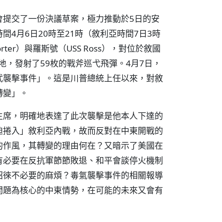
會提交了一份決議草案，極力推動於5日的安
4月6日20時至21時（敘利亞時間7日3時
ter）與羅斯號（USS Ross），對位於敘國
基地，發射了59枚的戰斧巡弋飛彈。4月7日，
武襲擊事件」。這是川普總統上任以來，對敘
轉變」。
主席，明確地表達了此次襲擊是他本人下達的
迫捲入」敘利亞內戰，故而反對在中東開戰的
的作風，其轉變的理由何在？又暗示了美國在
有必要在反抗軍節節敗退、和平會談停火機制
招徠不必要的麻煩？毒氣襲擊事件的相關報導
問題為核心的中東情勢，在可能的未來又會有