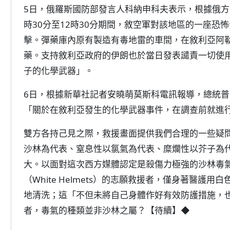
5日，俄羅斯國防部發言人科納申科夫表示，根據俄方
時30分至12時30分期間，敘空軍對該地區的一座恐
擊。彈藥庫內原有製造有毒地雷的車間，在敘利亞阿
藥。支持敘利亞政府的伊朗也於當日發表譴責一切使
子的化學武器」。
6日，根據新華社記者安曉萌莫斯科電訊報導，總統
「關於在敘利亞發生的化學武器事件，在調查前就進
雙方各持己見之際，救援畫面提供我們合理的一些疑
沙林為代表、窒息性以氯氣為代表、糜爛性以芥子為
大。以面對這次西方媒體認定是殺傷力極強的沙林毒
（White Helmets）的志願救援者，僅身著醫
地清洗；這「不但未將自己身體作好有效防護措施，
者，毒氣的種類並非沙林之屬？【
】◆
待續