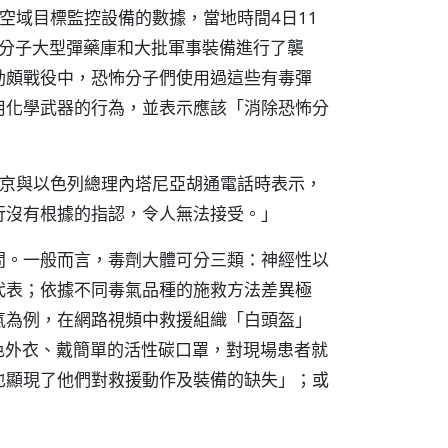
空域目標監控設備的數據，當地時間4日11
怖分子大型彈藥庫和大批軍事裝備進行了襲
勒頗戰役中，恐怖分子們使用過這些有毒彈
用化學武器的行為，並表示應該「消除恐怖分
普京與以色列總理內塔尼亞胡通電話時表示，
行沒有根據的指認，令人無法接受。」
問。一般而言，毒劑大體可分三類：神經性以
代表；依據不同毒氣品種的施救方法差異極
氣為例，在網路視頻中救援組織「白頭盔」
護用白色外衣、戴簡單的活性碳口罩，對現場患者就
也顯現了他們對救援動作及裝備的缺失」；或