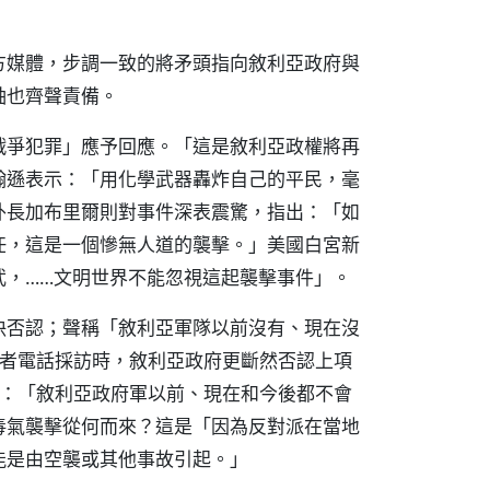
方媒體，步調一致的將矛頭指向敘利亞政府與
袖也齊聲責備。
戰爭犯罪」應予回應。「這是敘利亞政權將再
翰遜表示：「用化學武器轟炸自己的平民，毫
外長加布里爾則對事件深表震驚，指出：「如
任，這是一個慘無人道的襲擊。」美國白宮新
武，……文明世界不能忽視這起襲擊事件」。
決否認；聲稱「敘利亞軍隊以前沒有、現在沒
記者電話採訪時，敘利亞政府更斷然否認上項
明：「敘利亞政府軍以前、現在和今後都不會
毒氣襲擊從何而來？這是「因為反對派在當地
能是由空襲或其他事故引起。」