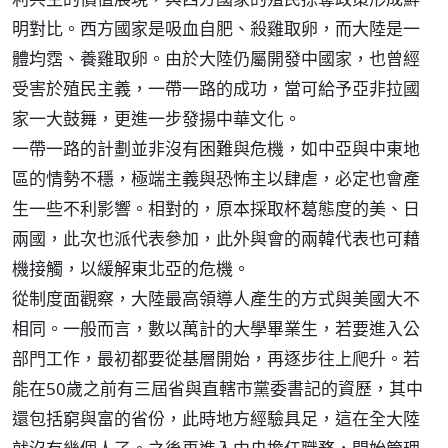
明對比。西方國家是吸血自肥、殺雞取卵，而大陸是一
體均霑、養雞取卵。由於大陸仍屬開發中國家，也曾經
受害於殖民主義，一帶一路的成功，當可給予亞非拉國
家一大鼓舞，更進一步發揚中華文化。
一帶一路的計劃並非沒有困難與危機，如中亞與中東地
區的情勢不穩，極端主義與恐怖主以肆虐，必定也會產
生一些不利影響。相對的，原本採取杯葛態度的美、日
兩國，此次也派代表參加，此外與會的兩韓代表也可藉
機接觸，以緩解東北亞的危機。
從制度面觀察，大陸最高領導人產生的方式與美國大不
相同。一般而言，數以萬計的大學畢業生，若要進入公
部門工作，最初都要從基層開始，再逐步往上爬升。若
能在50歲之前有三屆省與直轄市黨委書記的資歷，其中
還包括窮與富的省份，此時地方經驗具足，這在全大陸