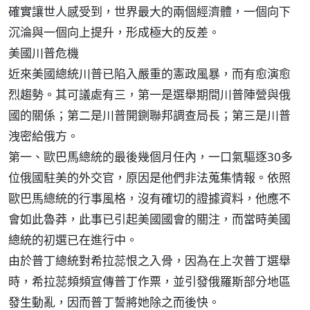
確實讓世人感受到，世界最大的兩個經濟體，一個向下
沉淪與一個向上提升，形成極大的反差。
美國川普危機
近來美國總統川普已陷入嚴重的憲政風暴，而有愈演愈
烈趨勢。其可議處有三，第一是選舉期間川普陣營與俄
國的關係；第二是川普開鍘聯邦調查局長；第三是川普
洩密給俄方。
第一、歐巴馬總統的最後幾個月任內，一口氣驅逐30多
位俄國駐美的外交官，原因是他們非法蒐集情報。依照
歐巴馬總統的行事風格，沒有確切的證據資料，他應不
會如此魯莽，此事已引起美國國會的關注，而當時美國
總統的初選已在進行中。
由於普丁總統對希拉蕊恨之入骨，因為在上次普丁選舉
時，希拉蕊頻頻宣傳普丁作票，並引發俄羅斯部分地區
發生動亂，因而普丁誓將她除之而後快。