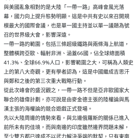
與美國亂象相對的是大陸「一帶一路」高峰會風光落
幕，國力向上提升態勢明顯。這是中共有史以來召開規
模最大的國際會議，也是單一國主持並以單一議題為號
召的世界級大會，影響深遠。
一帶一路的範圍，包括三條超級鐵路與兩條海上航道，
整體橫跨亞歐、輻射非洲、涵蓋66國，佔全球總面積
41.3%、全球66.9%人口，影響範圍之大，可稱為人類史
上的第八大奇觀，更有學者認為，這是中國繼成吉思汗
與鄭和之後的第三次重大戰略行動。
從此次峰會的盛況觀之，一帶一路不但是亞非歐國家大
聯合的雄偉計劃，亦可說是由麥金德主張的陸權論與馬
漢主張的海權論的競合遊戲正式登場。
先以大陸周邊的情勢來看，與北邊俄羅斯的關係已進入
前所未有的佳境，而與南邊的印度雖然邊界問題未解，
至少雙方都已達成不以武力解決爭端的默契，只有東南