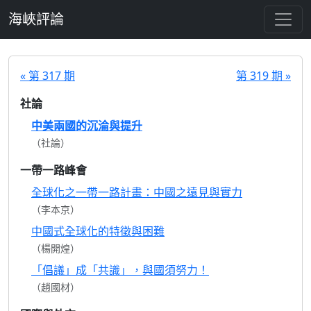
跳至主要內容
海峽評論
« 第 317 期
第 319 期 »
社論
中美兩國的沉淪與提升
（社論）
一帶一路峰會
全球化之一帶一路計畫：中國之遠見與實力
（李本京）
中國式全球化的特徵與困難
（楊開煌）
「倡議」成「共識」，與國須努力！
（趙國材）