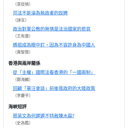
（袁從楨）
司法不能淪為執政者的奴婢
（諍言）
政治對軍公教的無情是法治國家的悲哀
（王有康）
媽祖成為眼中釘，因為不容許身為中國人
（黃智賢）
香港與兩岸關係
從「主權」國際法看香港的「一國兩制」
（鄭海麟）
回顧「辜汪會談」前後我政府的大陸政策
（李慶平）
海峽短評
蔡英文為何遲遲不特赦陳水扁?
（史為鑑）