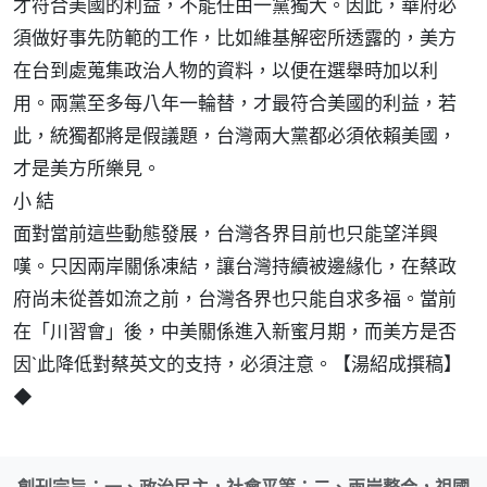
才符合美國的利益，不能任由一黨獨大。因此，華府必
須做好事先防範的工作，比如維基解密所透露的，美方
在台到處蒐集政治人物的資料，以便在選舉時加以利
用。兩黨至多每八年一輪替，才最符合美國的利益，若
此，統獨都將是假議題，台灣兩大黨都必須依賴美國，
才是美方所樂見。
小 結
面對當前這些動態發展，台灣各界目前也只能望洋興
嘆。只因兩岸關係凍結，讓台灣持續被邊緣化，在蔡政
府尚未從善如流之前，台灣各界也只能自求多福。當前
在「川習會」後，中美關係進入新蜜月期，而美方是否
因`此降低對蔡英文的支持，必須注意。【湯紹成撰稿】
◆