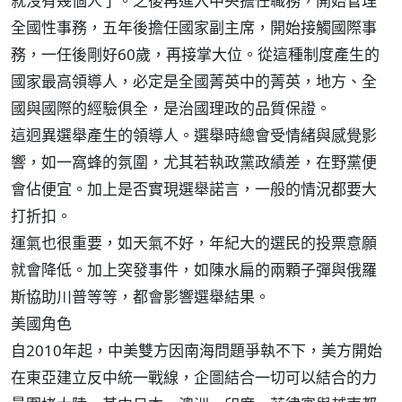
就沒有幾個人了。之後再進入中央擔任職務，開始管理
全國性事務，五年後擔任國家副主席，開始接觸國際事
務，一任後剛好60歲，再接掌大位。從這種制度產生的
國家最高領導人，必定是全國菁英中的菁英，地方、全
國與國際的經驗俱全，是治國理政的品質保證。
這迥異選舉產生的領導人。選舉時總會受情緒與感覺影
響，如一窩蜂的氛圍，尤其若執政黨政績差，在野黨便
會佔便宜。加上是否實現選舉諾言，一般的情況都要大
打折扣。
運氣也很重要，如天氣不好，年紀大的選民的投票意願
就會降低。加上突發事件，如陳水扁的兩顆子彈與俄羅
斯協助川普等等，都會影響選舉結果。
美國角色
自2010年起，中美雙方因南海問題爭執不下，美方開始
在東亞建立反中統一戰線，企圖結合一切可以結合的力