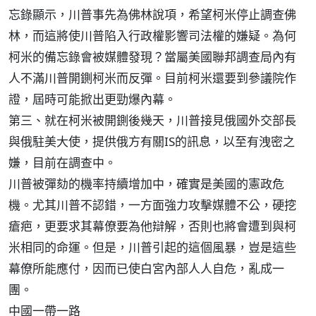
忘錄顯示，川普事先為佛林說項，希望柯米停止調查佛
林，而這將使川普陷入行政權影響司法權的嫌疑。為何
柯米的備忘錄會被媒體發現？當屬美國聯邦調查局內有
人不滿川普開鍘柯米而反彈。目前柯米還要到參議院作
證，屆時可能掀出更勁爆內幕。
第三、就在柯米被開鍘後幾天，川普接見俄國外交部長
與俄駐美大使，提供俄方有關IS的訊息，以至有洩密之
嫌，目前在調查中。
川普被彈劾的機率持續增加中，確實是美國的憲政危
機。尤其川普不認錯，一方面強力攻擊媒體不公，硬挖
瘡疤，更要求其幕僚要為他辯解，否則也將會遭到與柯
米相同的命運。但是，川普引起的這個風暴，豈是這些
幕僚所能應付，因而已使白宮內部人人自危，亂成一
團。
中國一帶一路