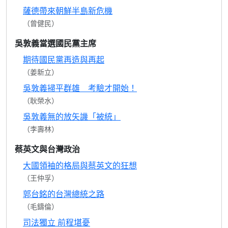
薩德帶來朝鮮半島新危機
（曾健民）
吳敦義當選國民黨主席
期待國民黨再造與再起
（姜新立）
吳敦義掃平群雄 考驗才開始！
（耿榮水）
吳敦義無的放矢譏「被統」
（李壽林）
蔡英文與台灣政治
大國領袖的格局與蔡英文的狂想
（王仲孚）
郭台銘的台灣總統之路
（毛鑄倫）
司法獨立 前程堪憂