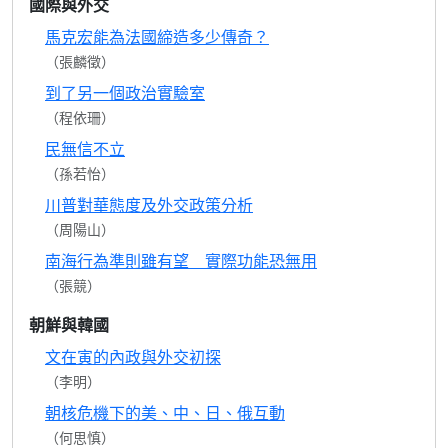
國際與外交
馬克宏能為法國締造多少傳奇？
（張麟徵）
到了另一個政治實驗室
（程依珊）
民無信不立
（孫若怡）
川普對華態度及外交政策分析
（周陽山）
南海行為準則雖有望 實際功能恐無用
（張競）
朝鮮與韓國
文在寅的內政與外交初探
（李明）
朝核危機下的美、中、日、俄互動
（何思慎）