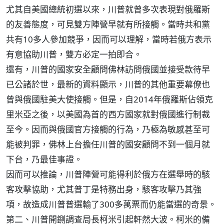
尤其自美國總統初選以來，川普就曾多次表現對俄羅斯
的友善態度，可見雙方陣營早就有所接觸。當時共和黨
共有10多人參加競爭，因而可以理解，當時若俄方表示
有意協助川普，雙方必定一拍即合。
還有，川普的國家安全顧問佛林訪問俄國並接受款待早
已公諸於世，最新的資料顯示，川普的其他重要幕僚也
曾與俄國駐美大使接觸。但是，自2014年俄羅斯佔領克
里米亞之後，以美國為首的西方國家就對俄國進行制裁
至今。因而與俄國官方接觸的行為，乃極為敏感甚至可
能被判罪，佛林上台擔任川普的國安顧問不到一個月就
下台，乃最佳事證。
因而可以推論，川普陣營可能得利於俄方在選舉時的駭
客攻擊協助，尤其普丁是特務出身，駭客攻擊乃其強
項，故造成川普普選輸了300多萬票而仍能當選的奇景。
第二、川普開鍘調查局長柯米引起軒然大波。柯米的備