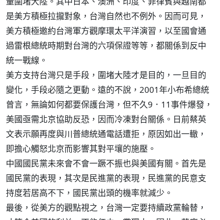
量圍堵大陸。其中日本、澳洲、印度、菲律賓與越南都
是美方積極拉攏對象，台灣自然也不例外。因而可見，
美方積極邀約台灣軍方觀摩環太平洋演習，以至國會通
過雷根總統時期對台灣的六項保證等等，都關係到反中
統一戰線。
美方支持台灣只是手段，圍堵大陸才是目的，一旦目的
變化，手段必隨之更動。遠的不說，2001年小布希總統
曾言，無論如何都要保護台灣，但不久9．11事件爆發，
美國亟需北京協助反恐，因而冷凍對台關係。日前蔡英
文表示願再度與川普總統通電話遭拒，原因如出一轍，
即擔心觸怒北京而影響其對平壤的施壓。
中國國民黨未來會不會一蹶不振也與美國有關。首先是
國民黨的表現，其次是民進黨的表現，民進黨的民意支
持度若居高不下，國民黨出頭的機率就減少。
最後，從美方的觀點視之，台灣一定要持續政黨輪替，