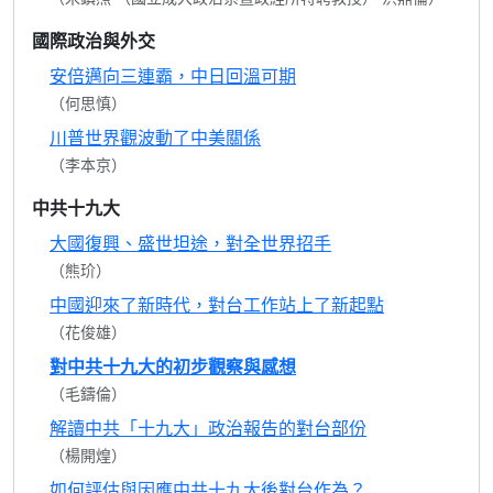
國際政治與外交
安倍邁向三連霸，中日回溫可期
（何思慎）
川普世界觀波動了中美關係
（李本京）
中共十九大
大國復興、盛世坦途，對全世界招手
（熊玠）
中國迎來了新時代，對台工作站上了新起點
（花俊雄）
對中共十九大的初步觀察與感想
（毛鑄倫）
解讀中共「十九大」政治報告的對台部份
（楊開煌）
如何評估與因應中共十九大後對台作為？