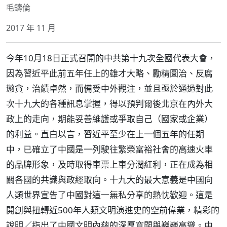
毛鑄倫
2017 年 11 月
今年10月18日正式召開的中共第十九次全國代表大會，
因為習近平此前五年任上的雄才大略、勵精圖治、反腐
懲貪，治績卓然，而備受中外觀注，並且亟於通過對此
次十九大的各種訊息掌握，得以預判爾後北京在內外大
政上的走向，期能妥善維護或爭取自己（國家或企業）
的利益。直白以言，習近平至少在上一個五年的任期
中，已確立了中國是一列駛往繁榮富裕社會的高速火車
的品牌形象，及時取得車票上車分潤紅利，正在成為相
關各國的共識與政經取向。十九大的最大意義是中國向
人類世界宣告了中國對這一無私分享的熱忱歡迎。這是
開創與扭轉近500年人類文明演進史的空前偉業，精彩的
說明／指出了中國文明內蘊的深厚寬闊與巍巍高聳。中