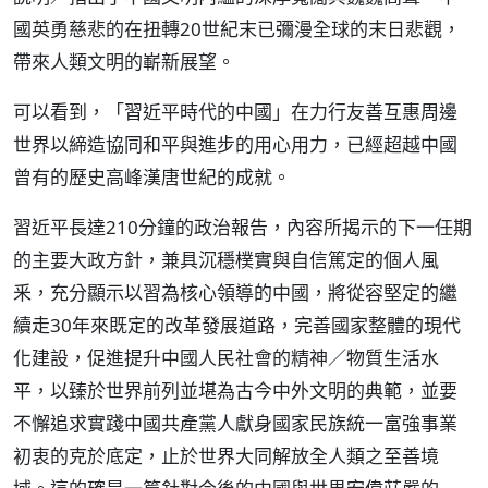
國英勇慈悲的在扭轉20世紀末已彌漫全球的末日悲觀，
帶來人類文明的嶄新展望。
可以看到，「習近平時代的中國」在力行友善互惠周邊
世界以締造協同和平與進步的用心用力，已經超越中國
曾有的歷史高峰漢唐世紀的成就。
習近平長達210分鐘的政治報告，內容所揭示的下一任期
的主要大政方針，兼具沉穩樸實與自信篤定的個人風
釆，充分顯示以習為核心領導的中國，將從容堅定的繼
續走30年來既定的改革發展道路，完善國家整體的現代
化建設，促進提升中國人民社會的精神／物質生活水
平，以臻於世界前列並堪為古今中外文明的典範，並要
不懈追求實踐中國共產黨人獻身國家民族統一富強事業
初衷的克於底定，止於世界大同解放全人類之至善境