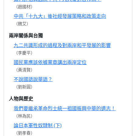
（趙國材）
中共「十九大」後社經發展策略和政策走向
（魏艾）
兩岸關係與台獨
九二共識形成的過程及對兩岸和平發展的影響
（李慶平）
國民黨應該依據黨章講出兩岸定位
（黃清賢）
不說國語說華語？
（劉新圓）
人物與歷史
我們要繼承革命烈士統一祖國振興中華的遺志！
（林為民）
論日本軍性奴隸制 (下)
（劉孝春）