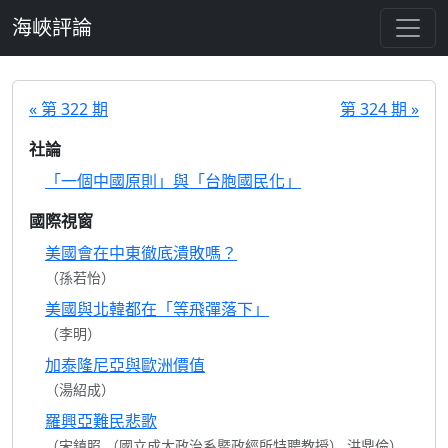
跳至主要內容
海峽評論
« 第 322 期
第 324 期 »
社論
「一個中國原則」與「台胞國民化」
國際視窗
美國會在中東徹底潰敗嗎？
（孫若怡）
美國與北韓都在「等飛彈落下」
（李明）
加泰隆尼亞與歐洲價值
（湯紹成）
羅興亞難民悲歌
（宋鎮照 （國立成大政治系暨政經所特聘教授） 洪鼎倫）