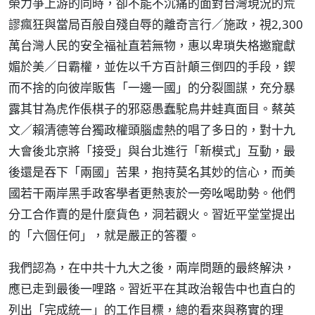
榮力爭上游的同時，卻不能不沉痛的面對台灣現況的荒
謬瘋狂與當局百般自殘自辱的離奇言行／施政，視2,300
萬台灣人民的安全福祉直若無物，惠以卑瑣失格邀寵獻
媚於美／日霸權，並佐以千方百計顛三倒四的手段，鍥
而不捨的向彼岸販售「一邊一國」的分裂圖謀，充分暴
露其甘為虎作倀棋子的邪惡愚蠢駝鳥井蛙真面目。蔡英
文／賴清德等台獨政權頭腦虛熱的唱了多日的，對十九
大會後北京將「接受」與台北進行「新模式」互動，最
後還是吞下「兩國」苦果，抱持莫名其妙的信心，而美
國若干兩岸黑手政客學者更熱衷於一旁吆喝助勢。他們
分工合作賣的是什麼貨色，洞若觀火。習近平堂堂提出
的「六個任何」，就是嚴正的答覆。
我們認為，在中共十九大之後，兩岸問題的最終解決，
應已走到最後一哩路。習近平在其政治報告中也直白的
列出「完成統一」的工作目標，總的看來與務實的理