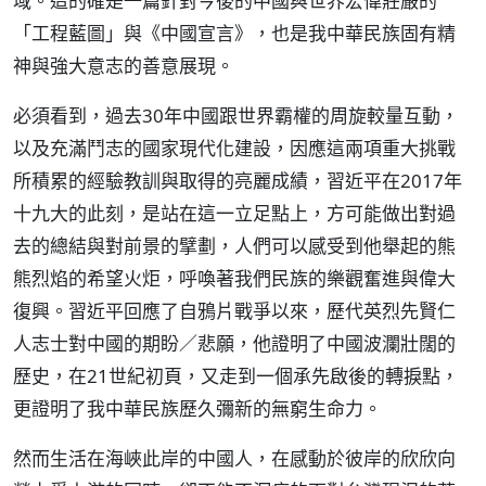
域。這的確是一篇針對今後的中國與世界宏偉莊嚴的
「工程藍圖」與《中國宣言》，也是我中華民族固有精
神與強大意志的善意展現。
必須看到，過去30年中國跟世界霸權的周旋較量互動，
以及充滿鬥志的國家現代化建設，因應這兩項重大挑戰
所積累的經驗教訓與取得的亮麗成績，習近平在2017年
十九大的此刻，是站在這一立足點上，方可能做出對過
去的總結與對前景的擘劃，人們可以感受到他舉起的熊
熊烈焰的希望火炬，呼喚著我們民族的樂觀奮進與偉大
復興。習近平回應了自鴉片戰爭以來，歷代英烈先賢仁
人志士對中國的期盼／悲願，他證明了中國波瀾壯闊的
歷史，在21世紀初頁，又走到一個承先啟後的轉捩點，
更證明了我中華民族歷久彌新的無窮生命力。
然而生活在海峽此岸的中國人，在感動於彼岸的欣欣向