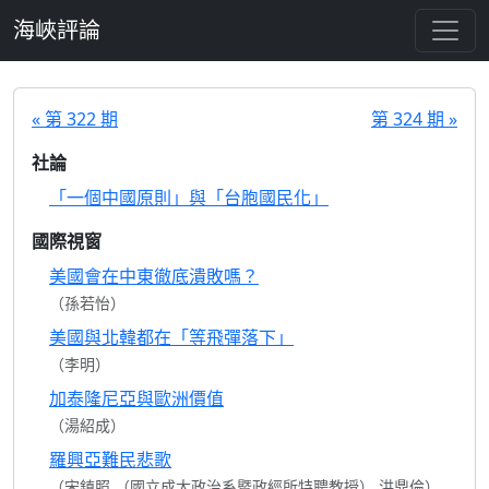
跳至主要內容
海峽評論
« 第 322 期
第 324 期 »
社論
「一個中國原則」與「台胞國民化」
國際視窗
美國會在中東徹底潰敗嗎？
（孫若怡）
美國與北韓都在「等飛彈落下」
（李明）
加泰隆尼亞與歐洲價值
（湯紹成）
羅興亞難民悲歌
（宋鎮照 （國立成大政治系暨政經所特聘教授） 洪鼎倫）