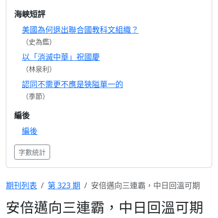
海峽短評
美國為何退出聯合國教科文組織？
（史為鑑）
以「消滅中華」祝國慶
（林泉利）
認同不需更不應是狹隘單一的
（季節）
編後
編後
字數統計
期刊列表
第 323 期
安倍邁向三連霸，中日回溫可期
安倍邁向三連霸，中日回溫可期