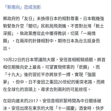
「新南向」恐成泡影
蔡政府的「友日」未換得日本的相對尊重，日本戰機強
勢緊急升空「關切」民航局飛測機，不啻對台灣「軟土
深掘」，執政黨應從此中獲得教訓，切莫「一廂情
願」，在兩岸的針鋒相對中，期待日本為台北挺身而
出。
10月22日的日本眾議院大選，安倍首相輕騎過關，將首
相任期推向史上最長，可望實現修憲的「悲願」，而
「十九大」後的習近平亦將放手一搏，實現「強國
夢」，但中、日不會因之重回20世紀的衝突老路，而將
在全球化的浪頭上，尋求合則兩利的可能途徑。
在迎向歲末的2017，安倍首相抓緊時間為中日關係破
冰。安倍出席在東京的大陸「十一國慶」酒會時，快步