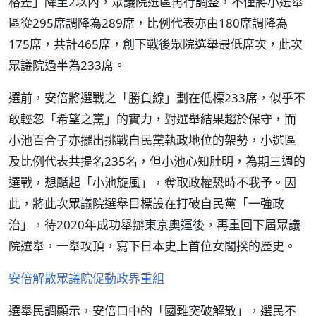
格差」降至2以內，眾議院選區再行調整，不僅將小選舉
區從295席調降為289席，比例代表亦由180席調降為
175席，共計465席，創下戰後眾院選舉最低席次，此次
眾議院過半為233席。
選前，安倍將選戰之「勝負線」劃在低標233席，似乎不
敢輕忽「希望之黨」的實力，對選舉結果趨於保守，而
小池百合子亦擺出挑戰自民黨執政地位的架勢，小選區
及比例代表共提名235名，但小池心知肚明，為期三週的
選戰，想颳起「小池旋風」，奪取政權恐時不我予。因
此，將此次眾議院選舉目標設在打破自民黨「一強政
治」，待2020年成功舉辦東京奧運後，再重回下屆眾議
院選舉，一舉攻頂，寫下日本史上首位女閣揆的歷史。
安倍解散眾議院促動政界重組
選舉民調顯示，安倍口中的「國難突破解散」，選民不