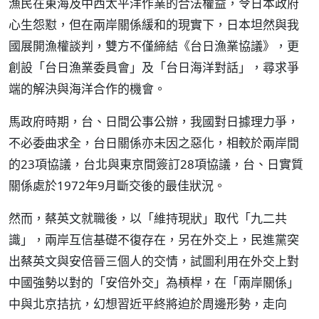
漁民在東海及中西太平洋作業的合法權益，令日本政府
心生怨懟，但在兩岸關係緩和的現實下，日本坦然與我
國展開漁權談判，雙方不僅締結《台日漁業協議》，更
創設「台日漁業委員會」及「台日海洋對話」，尋求爭
端的解決與海洋合作的機會。
馬政府時期，台、日間公事公辦，我國對日據理力爭，
不必委曲求全，台日關係亦未因之惡化，相較於兩岸間
的23項協議，台北與東京間簽訂28項協議，台、日實質
關係處於1972年9月斷交後的最佳狀況。
然而，蔡英文就職後，以「維持現狀」取代「九二共
識」，兩岸互信基礎不復存在，另在外交上，民進黨突
出蔡英文與安倍晉三個人的交情，試圖利用在外交上對
中國強勢以對的「安倍外交」為槓桿，在「兩岸關係」
中與北京拮抗，幻想習近平終將迫於周邊形勢，走向