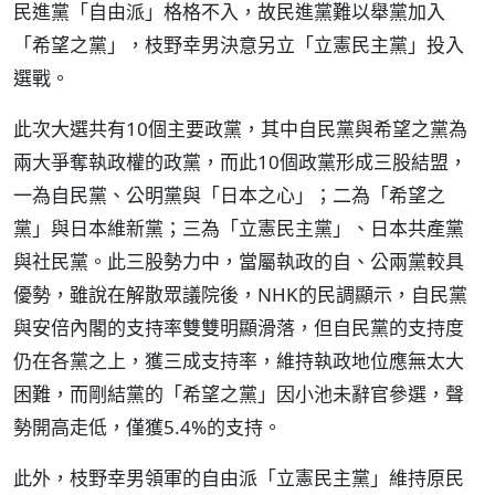
民進黨「自由派」格格不入，故民進黨難以舉黨加入
「希望之黨」，枝野幸男決意另立「立憲民主黨」投入
選戰。
此次大選共有10個主要政黨，其中自民黨與希望之黨為
兩大爭奪執政權的政黨，而此10個政黨形成三股結盟，
一為自民黨、公明黨與「日本之心」；二為「希望之
黨」與日本維新黨；三為「立憲民主黨」、日本共產黨
與社民黨。此三股勢力中，當屬執政的自、公兩黨較具
優勢，雖說在解散眾議院後，NHK的民調顯示，自民黨
與安倍內閣的支持率雙雙明顯滑落，但自民黨的支持度
仍在各黨之上，獲三成支持率，維持執政地位應無太大
困難，而剛結黨的「希望之黨」因小池未辭官參選，聲
勢開高走低，僅獲5.4%的支持。
此外，枝野幸男領軍的自由派「立憲民主黨」維持原民