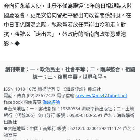
奔向程永華大使，此景不僅為睽違15年的日相親臨大陸
國慶酒會，更是安倍向習近平發出的改善關係訊號。在
中日關係回溫之際，執政黨若放任兩岸由冷和走向對
抗，將難以「走出去」，蔡政府的新南向政策恐成泡
影。◆
創刊宗旨：一、政治民主，社會平等；二、兩岸整合，祖國
統一；三、復興中華，世界和平。
ISSN 1018-1075 版權所有 © 《海峽評論》雜誌社
電話、傳真 (02) 23677473 電子信箱
sreview@ms47.hinet.net
facebook 粉絲專頁
海峽評論
●台灣地區：一、郵政劃撥：19389534 海峽學術出版社；二、土地
銀行（代號005）文山分行 帳號：0930-0100-6591 戶名：海峽學術
出版社
●大陸地區：中國工商銀行 帳號：621226 02001392411174 戶名：
福蜀涛