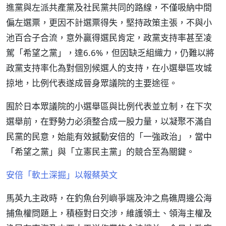
進黨與左派共產黨及社民黨共同的路線，不僅吸納中間
偏左選票，更因不計選票得失，堅持政策主張，不與小
池百合子合流，意外贏得選民肯定，政黨支持率甚至凌
駕「希望之黨」，達6.6%，但因缺乏組織力，仍難以將
政黨支持率化為對個別候選人的支持，在小選舉區攻城
掠地，比例代表遂成晉身眾議院的主要途徑。
囿於日本眾議院的小選舉區與比例代表並立制，在下次
選舉前，在野勢力必須整合成一股力量，以凝聚不滿自
民黨的民意，始能有效撼動安倍的「一強政治」，當中
「希望之黨」與「立憲民主黨」的競合至為關鍵。
安倍「軟土深掘」以報蔡英文
馬英九主政時，在釣魚台列嶼爭端及沖之鳥礁周邊公海
捕魚權問題上，積極對日交涉，維護領土、領海主權及