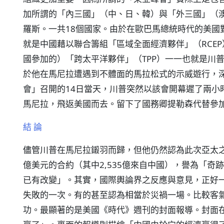
加所謂的「內三國」（中、日、韓）與「外三國」（
羅斯。一共18個國家。由於在歐巴馬總統時代的美國
就是中國藉以聯合籌組「區域全面經濟夥伴」（RCE
國參加的）「跨太平洋夥伴」（TPP）一一也就是川普
於他在馬尼拉遭遇到不體面的馬拉松式的示威遊行，
會」召開的14日當天，川普突然以該會開幕遲了兩小
馬尼拉，飛返美國而去。留下了國務卿提勒森代替參
結 論
儘管川普在馬尼拉鎩羽而歸，但他仍然認為此次亞太之
億美元的合約（其中2,535億來自中國），譽為「
已有改變」。其實，國際輿論界之反應與意見，正好
失敗的一次。有的甚至認為相當於災禍一場。比較客
功。最顯著的是美國《時代》週刊的封面報導。封面