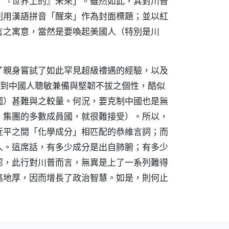
了『世界上的』未來」。雖然如此，其對川普
則用漢語拼音「醒來」作為封面標題；並以紅
言之寓意，當然是要喚起美國人（特別是川
了親身嘗試了如此罕見超級禮遇的經驗，以及
體驗到中國人聰敏兼備與堅韌不拔之個性，酷似
國）甚難與之較量。何況，要克制中國也是無
」集團的多數成員國，就很難接受）。所以，
近平之間「化學成分」相匹配的恭維言詞；而
人。這席話，有多少成分是出自肺腑；有多少
認，此行對川普而言，無異是上了一系列難得
高地厚，因而增長了政治智慧。如是，則何止