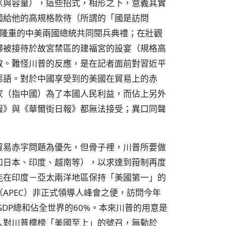
（與容量），這些招式，相形之下，意義其實
國給他的高規格款待（所謂的「國是訪問
行隆重的中美兩國總統共同閱兵典禮；在壯觀
婦被接待於故宮禁區的建福宮的設宴（規格高
敘。難怪川普的反應，是在記者面前對習近平
惡語。對於中國享受到的美國在貿易上的赤
家（指中國）為了本國人民利益，而佔上另外
報》與《華爾街日報》都無法接受；異口同聲
貿易赤字問題為優先，但骨子裡，川普所要做
如日本、印度、越南等），以求達到箝制再度
能在印度－亞太兩洋地區保持「美國第一」的
APEC）非正式領導人峰會之便，訪問今年
DP總和佔全世界的60%。本來川普的用意是
人對川普標榜「美國至上」的號召，無動於