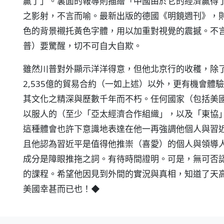
贏了」。裏面的報導則描繪「中國由於它的經濟贏得
之影射，不言而喻。最新出版的德國《明鏡週刊》，
色的背景襯托黃色字體，用以加重對視覺的震撼。不
普）要驚醒，切不可自大自欺。
雖然川普對外顯示洋洋得意，但他北京行的收穫，除
2,535億的貿易合約（一如上述）以外，更有機會
其文化之精深與歷數千年而不朽。任何國家（包括美
以服人的（至少「亞太經濟合作組織」，以及「東協
這種體會也許下意識地表達在他一再強調他個人與習
且他認為習近平是值得他推崇（喜愛）的個人與領導
成分是障眼推拖之詞。有待時間證明。可是，無可否
的課程。希望他因見到外間的實況與真相，知道了天
美國幸甚而已也！◆