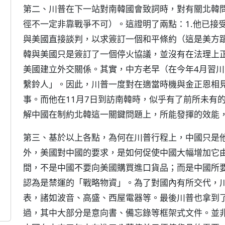
第二、川普在下一站對南韓國會致詞時，對有關北韓
徑不一定非靠戰爭不可）。這證明了兩點：1.他已接
與美國直接談判，以求簽訂一個和平條約（這是美方躊
韓與美國只是簽訂了一個停火協議，並沒有在法理上
美國建立外交關係。其實，中方老早（在今年4月習
繫鈴人」。因此，川普一度對在適當時機與金正恩相
事。而他在11月7日到訪南韓時，似乎有了前所未有
解中國在制約北韓這一關鍵問題上，所能發揮的效能
第三、基於以上各點，為何在川普行程上，中國只是
外，美國對中國的要求，是如何促使中國大幅增加它
間，不是中國不要向美國購買進口貨品；而是中國所
認為是禁運的「戰略物資」。為了對國內有所交代，
表，諸如波音、高盛、西屋電器等。最後川普也拿到了
過，其中大部分是意向書、備忘錄等框架式文件。並