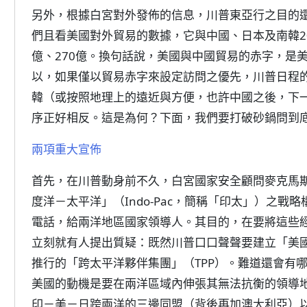
另外，根據白宮對外發佈的信息，川普東亞行之目的
們且看美國對外貿易的數據，它與中國、日本及南韓201
億、270億。換句話說，美國與中國貿易的赤字，是美
以，如果僅以貿易赤字來設定訪問之優先，川普日程
韓（或按照地理上的遠近與方便，也許中國之後，下
序正好相反。這是為何？下面，我們要打破砂鍋問到
兩項重大宣佈
首先，在川普動身前不久，白宮國家安全顧問麥克馬
度洋－太平洋」（Indo-Pac，簡稱「印太」）之戰
電話，給兩洋地區國家領導人。其目的，在要將這些
立刻就有人提出質疑：既然川普口口聲聲要建立「美
推行的「跨太平洋夥伴集團」（TPP）。難道還會有
美國的動機是要在兩洋區域內伸張其無法抗衡的領導
印－美－日跨兩洋的三邊同盟（背後再加澳大利亞）