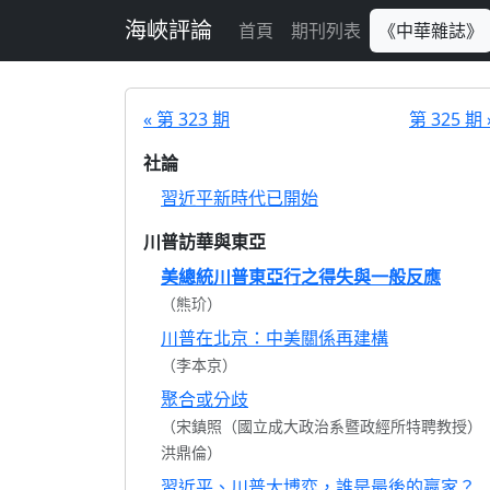
跳至主要內容
海峽評論
首頁
期刊列表
《中華雜誌》
« 第 323 期
第 325 期 
社論
習近平新時代已開始
川普訪華與東亞
美總統川普東亞行之得失與一般反應
（熊玠）
川普在北京：中美關係再建構
（李本京）
聚合或分歧
（宋鎮照（國立成大政治系暨政經所特聘教授）
洪鼎倫）
習近平、川普大博弈，誰是最後的贏家？