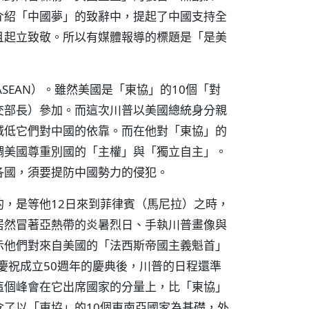
介紹「中國夢」的致辭中，提起了中國支持全
且起立致敬。所以有媒體報導的標題是「是美
SEAN）。雖然美國是「東協」的10個「對
交部長）參加。而這次川普以美國總統身分親
減低它們對中國的依靠。而在他對「東協」的
調美國尊重別國的「主權」與「獨立自主」。
各國，須要提防中國勢力的侵犯。
，是等他12日來到菲律賓（馬尼拉）之時，
居然冒著亞熱帶的炎暑烈日、手執川普畫像與
示他們對來自美國的「法西斯帝國主義魁首」
慶祝成立50週年的慶典後，川普的日程還準
這個峰會在它出席國家的分量上，比「東協」
了以「東協」的10個東南亞國家為基礎，外