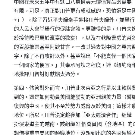
中國在未來五年中有進口八萬億美元價值貨品的需要
有限。可是，真正對川普更有成就感的，恐怕還是中
+」）。除了習近平夫婦牽手迎接川普夫婦外，並舉
的人民大會堂舉行的促膝會談。更難得的是，川普夫
於接待歐巴馬於瀛臺的歡宴），以及在乾隆書房的茶
的百般推崇甚至阿諛甘言。一改其過去對中國之惡言
字，除了不再攻訐以外，甚至說出「不能責怪一個國
一個國家的便宜。」其奉承阿諛之程度，連《紐約時
地批評川普討好獻媚太過分。
第四、儘管對外而言，川普此次東亞之行是以北韓與
到的，還是如何動員美國能發動的亞洲親美力量（譬
復興的中國，使其不至於勢力威脅及於美國；這樣才
地位。所以，川普決定趁參加「亞太經濟合作」組織（
扮演東道主的越南。該組織21個會員國（含地區）的G
想借機重申美國的領導地位，沒想到出席的各國領導