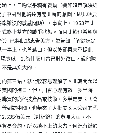
問題上，口吻似乎稍有鬆動（譬如暗示解決途
受了中國對他轉達有關北韓的意圖。即北韓要
躇難決的敏感問題）。事實上，1953年北
正式終止雙方的戰爭狀態。而且北韓也希望與
川會）已將此點忠告美方，並告知「解鈴還是
見一事上，也曾鬆口；但以後卻再未重提此
的現實感。2.為什麼川普已對外改口，說他瞭
，不是無窮大的。
他的第三站，就比較容易理解了。北韓問題以
由美國的進口。但，川普心理有數，多半時
要購買的高科技產品或技術，多半是美國國會
川普到訪中國，也帶來了大批美國大公司的代
2,535億美元（創紀錄）的貿易大單。不
非貿易合約，所以談不上約束力。何況有鑑於