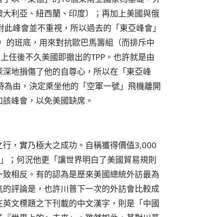
澳大利亞、紐西蘭、印度）；再加上美國與俄
對此峰會並不重視，所以過去的「東亞峰會」
P）的班底，用來對抗歐巴馬籌組（而排斥中
上任後不久美國即撤出的TPP。也許就是由
深深地損傷了他的自尊心，所以在「東亞峰
時為由，決定乘坐他的「空軍一號」飛機離開
加該峰會，以免美國缺席。
行，實乃極大之成功。自稱獲得價值3,000
奇跡」；何況他更「讓世界明白了美國貿易規則
一致相反。有的認為是歷來美國總統外訪最為
氣的評論是，也許川普下一次的外訪會比較成
在英文標題之下刊載的中文漢字，則是「中國