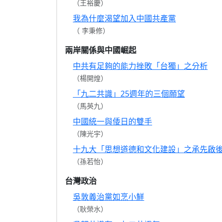
（王裕慶）
我為什麼渴望加入中國共產黨
（ 李秉修）
兩岸關係與中國崛起
中共有足夠的能力挫敗「台獨」之分析
（楊開煌）
「九二共識」25週年的三個願望
（馬英九）
中國統一與倭日的雙手
（陳光宇）
十九大「思想道德和文化建設」之承先啟
（孫若怡）
台灣政治
吳敦義治黨如烹小鮮
（耿榮水）