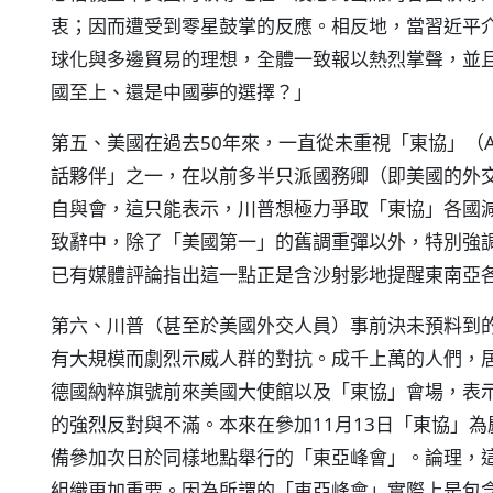
衷；因而遭受到零星鼓掌的反應。相反地，當習近平
球化與多邊貿易的理想，全體一致報以熱烈掌聲，並
國至上、還是中國夢的選擇？」
第五、美國在過去50年來，一直從未重視「東協」（A
話夥伴」之一，在以前多半只派國務卿（即美國的外
自與會，這只能表示，川普想極力爭取「東協」各國
致辭中，除了「美國第一」的舊調重彈以外，特別強
已有媒體評論指出這一點正是含沙射影地提醒東南亞
第六、川普（甚至於美國外交人員）事前決未預料到的
有大規模而劇烈示威人群的對抗。成千上萬的人們，
德國納粹旗號前來美國大使館以及「東協」會場，表
的強烈反對與不滿。本來在參加11月13日「東協」為
備參加次日於同樣地點舉行的「東亞峰會」。論理，
組織更加重要。因為所謂的「東亞峰會」實際上是包含