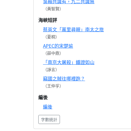
吳賴共識有，九二共識無
（黃智賢）
海峽短評
蔡英文「萬里尋親」南太之旅
（夏桐）
APEC的宋楚瑜
（薛中鼎）
「南京大屠殺」鐵證如山
（諍言）
竊國之賊往哪裡跑？
（王仲孚）
編後
編後
字數統計