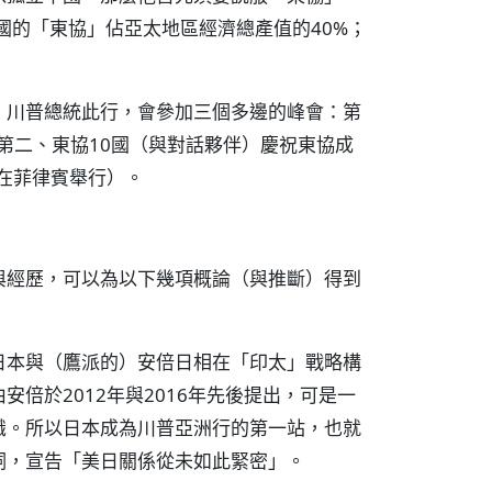
員國的「東協」佔亞太地區經濟總產值的40%；
，川普總統此行，會參加三個多邊的峰會：第
；第二、東協10國（與對話夥伴）慶祝東協成
均在菲律賓舉行）。
與經歷，可以為以下幾項概論（與推斷）得到
日本與（鷹派的）安倍日相在「印太」戰略構
倍於2012年與2016年先後提出，可是一
識。所以日本成為川普亞洲行的第一站，也就
詞，宣告「美日關係從未如此緊密」。