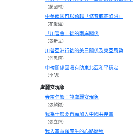
（趙國材）
中美兩國可以跨越「修昔底德陷阱」
（花俊雄）
「川習會」後的兩岸關係
（姜新立）
川普亞洲行後的美日關係及東亞局勢
（何思慎）
中韓關係回暖有助東北亞和平穩定
（李明）
盧麗安現象
春雷乍響：談盧麗安現象
（張麟徵）
我為什麼要自願加入中國共產黨
（張立齊）
我入黨意願產生的心路歷程