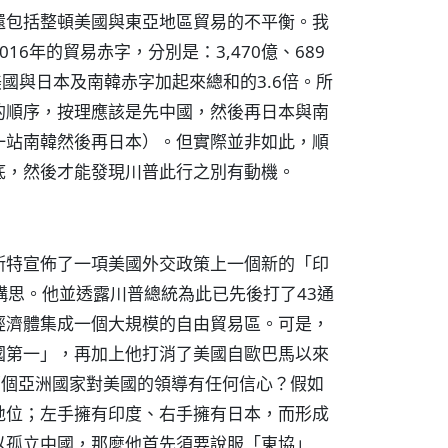
還包括整頓美國與東亞地區貿易的不平衡。我
6年的貿易赤字，分別是：3,470億、689
國與日本及南韓赤字加起來總和的3.6倍。所
的順序，按理應該是先中國，然後再日本與南
一站南韓然後再日本）。但實際並非如此，順
底，然後才能發現川普此行之別有動機。
斯特宣佈了一項美國外交政策上一個新的「印
略構思。他並透露川普總統為此已先後打了43通
經濟體集成一個大規模的自由貿易區。可是，
國第一」，再加上他打消了美國自歐巴馬以來
哪個亞洲國家對美國的領導有任何信心？假如
地位；左手擁有印度、右手擁有日本，而形成
以孤立中國，那麼他首先須要說服「東協」