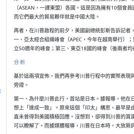
（ASEAN，一譯東盟）各國。這是因為擁有10個會
而它們最大的貿易夥伴就是中國大陸。
再者，在川普啟程的前夕，美國副總統彭斯告訴記者
一、亞太經合組織峰會（APEC，今年在越南舉行）
立50週年的峰會；第三、東亞18國的峰會（後兩者
分 析
基於這兩項宣佈，我們再參考川普行程中的實際表現
旁證。
後
第一、為什麼川普此行，首站是日本。據報導，他在
想上「達成一致」。原來這個「印太」構思，最早是由安
直未曾得到美國積極回應。沒想到，卻得到川普的賞
可以瞭解了。而據媒體報導，川普在日本時，大放厥