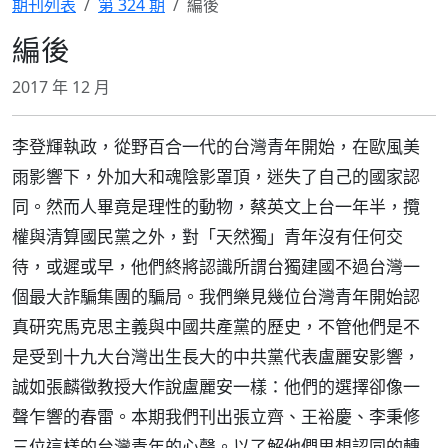
期刊列表
第 324 期
編後
編後
2017 年 12 月
李登輝執政，從野百合一代的台灣青年開始，在歐風美
雨影響下，外加大和魂陰影罩頂，迷失了自己的國家認
同。然而人畢竟是理性的動物，蔡英文上台一年半，攬
權與清算國民黨之外，對「天然獨」青年沒有任何交
待，或遲或早，他們終將認識所謂台獨建國不過台灣一
個最大詐騙集團的騙局。我們樂見幾位台灣青年開始認
真研究馬克思主義與中國共產黨的歷史，不管他們是不
是受到十九大台灣出生長大的中共黨代表盧麗安影響，
誠如張麟徵教授大作說盧麗安一樣：他們的選擇卻像一
聲乍響的春雷。本期我們刊出張立齊、王裕慶、李秉修
三位這樣的台灣青年的心聲。以了解他們思想認同的轉