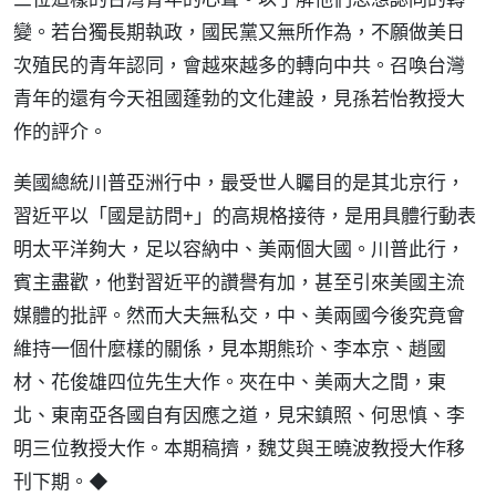
變。若台獨長期執政，國民黨又無所作為，不願做美日
次殖民的青年認同，會越來越多的轉向中共。召喚台灣
青年的還有今天祖國蓬勃的文化建設，見孫若怡教授大
作的評介。
美國總統川普亞洲行中，最受世人矚目的是其北京行，
習近平以「國是訪問+」的高規格接待，是用具體行動表
明太平洋夠大，足以容納中、美兩個大國。川普此行，
賓主盡歡，他對習近平的讚譽有加，甚至引來美國主流
媒體的批評。然而大夫無私交，中、美兩國今後究竟會
維持一個什麼樣的關係，見本期熊玠、李本京、趙國
材、花俊雄四位先生大作。夾在中、美兩大之間，東
北、東南亞各國自有因應之道，見宋鎮照、何思慎、李
明三位教授大作。本期稿擠，魏艾與王曉波教授大作移
刊下期。◆