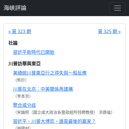
跳至主要內容
海峽評論
« 第 323 期
第 325 期 »
社論
習近平新時代已開始
川普訪華與東亞
美總統川普東亞行之得失與一般反應
（熊玠）
川普在北京：中美關係再建構
（李本京）
聚合或分歧
（宋鎮照（國立成大政治系暨政經所特聘教授） 洪鼎倫）
習近平、川普大博弈，誰是最後的贏家？
（趙國材）