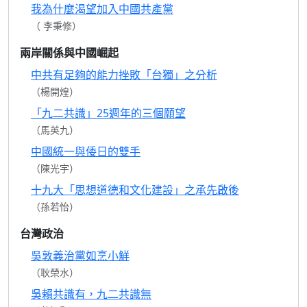
我為什麼渴望加入中國共產黨
（ 李秉修）
兩岸關係與中國崛起
中共有足夠的能力挫敗「台獨」之分析
（楊開煌）
「九二共識」25週年的三個願望
（馬英九）
中國統一與倭日的雙手
（陳光宇）
十九大「思想道德和文化建設」之承先啟後
（孫若怡）
台灣政治
吳敦義治黨如烹小鮮
（耿榮水）
吳賴共識有，九二共識無