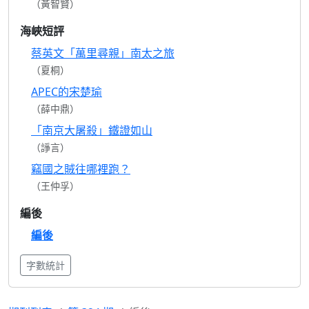
（黃智賢）
海峽短評
蔡英文「萬里尋親」南太之旅
（夏桐）
APEC的宋楚瑜
（薛中鼎）
「南京大屠殺」鐵證如山
（諍言）
竊國之賊往哪裡跑？
（王仲孚）
編後
編後
字數統計