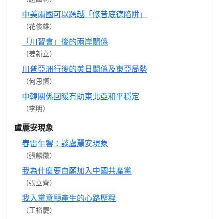
中美兩國可以跨越「修昔底德陷阱」
（花俊雄）
「川習會」後的兩岸關係
（姜新立）
川普亞洲行後的美日關係及東亞局勢
（何思慎）
中韓關係回暖有助東北亞和平穩定
（李明）
盧麗安現象
春雷乍響：談盧麗安現象
（張麟徵）
我為什麼要自願加入中國共產黨
（張立齊）
我入黨意願產生的心路歷程
（王裕慶）