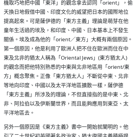
機取巧地把中國「東洋」的觀念拿去認同「orient」，偷
天換日地假借中國、印度文化的威望把日本的國際地位
提高起來。可是薩伊德的「東方主義」理論是萌芽在他
童年生活過的埃及，和印度、中國、日本基本上不發生
關係。埃及成為他的「orient／東方」大概有兩個原因。
第一個原因，他是利用了歐洲人把不住在歐洲而住在中
東及北非的猶太人稱為「Oriental Jews」(東方猶太人)
的觀念而把他特別熟悉的中東與北非地區用「orient/東
方」概念聚焦。正像「東方猶太人」不斷從中東、北非
等地向印度、中國以及太平洋地區擴散一樣，薩伊德
「東方主義」所涉及的理論，不但直接指的是中東、北
非、阿拉伯以及伊斯蘭世界，而且能夠應用到東亞、太
平洋地區去。
另外一個原因是《東方主義》書中一開始就闡明的。他
引了二十世紀初英國著名政治家、猶太復國主義積極提