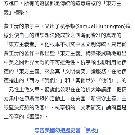
方進口，所有的落後都是傳統的遺毒這樣的「東方主
義」構築。
費正清的弟子中，又出了杭亭頓(Samuel Huntington)這
樣要使自己的錯誤想法變成放之四海而皆准的真理的
「東方主義者」。他根本不研究中國文明傳統，只是從
費正清的著作中搬出些「東方主義」構築來武斷地道出
中美之間世界大戰的不可避免性。杭亭頓也想利用薩伊
德的「東方主義」來為其「文明衝突」論服務，在薩伊
德指出的「西方『我們』」和「其他世界『他們』」的
二元性上做文章。聽說此公現在在哈佛大學講課，把精
力集中在伊斯蘭恐怖活動上。在美國「新保守主義」主
張堅決打恐的政客中，杭亭頓的「文明衝突」論簡直是
上帝寫的《聖經》。
忠告美國勿把歷史當「黑板」