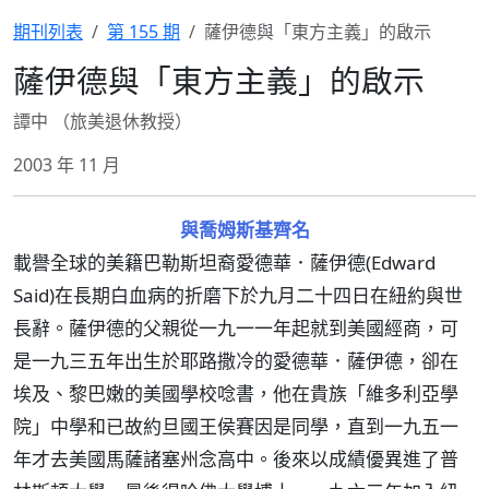
期刊列表
第 155 期
薩伊德與「東方主義」的啟示
薩伊德與「東方主義」的啟示
譚中 （旅美退休教授）
2003 年 11 月
與喬姆斯基齊名
載譽全球的美籍巴勒斯坦裔愛德華．薩伊德(Edward
Said)在長期白血病的折磨下於九月二十四日在紐約與世
長辭。薩伊德的父親從一九一一年起就到美國經商，可
是一九三五年出生於耶路撒冷的愛德華．薩伊德，卻在
埃及、黎巴嫩的美國學校唸書，他在貴族「維多利亞學
院」中學和已故約旦國王侯賽因是同學，直到一九五一
年才去美國馬薩諸塞州念高中。後來以成績優異進了普