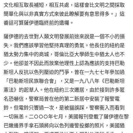
文化相互取長補短，相互共處，這樣會比文明之間採取
簡單化與以非真實方式來彼此瞭解要有意思得多。」這
番話可算薩伊德臨終前的遺囑。
薩伊德的去世對人類文明發展前途來說是一個不小的損
失。我們應該學習他堅持真理的勇氣。他長住的紐約是
猶太勢力集中的商城，哥倫比亞大學師生中猶太人也不
少。他卻並不因此而放棄他理性上認為應該的支持巴勒
斯坦人反抗以色列壓迫的鬥爭，曾在一九七七年參加過
「巴勒斯坦民族聯合會」，又是一九八八年《巴勒斯坦
憲法》的起草人。他在紐約三次遷居，由於接到許多匿
名恐嚇信，警察局曾在他的第二新居中安裝了報警電
鈴。但電鈴只響過一次，是被貓誤踩，警察衝入而看到
一切無恙。二○○○年七月，美國報刊登載了薩伊德在黎
巴嫩邊界手拿石頭將向以色列邊警投擲的照片，美國猶