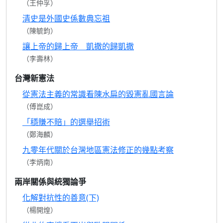
（王仲孚）
清史是外國史係數典忘祖
（陳毓鈞）
讓上帝的歸上帝 凱撒的歸凱撒
（李壽林）
台灣新憲法
從憲法主義的常識看陳水扁的毀憲亂國言論
（傅崑成）
「穩賺不賠」的選舉招術
（鄭海麟）
九零年代關於台灣地區憲法修正的幾點考察
（李炳南）
兩岸關係與統獨論爭
化解對抗性的善意(下)
（楊開煌）