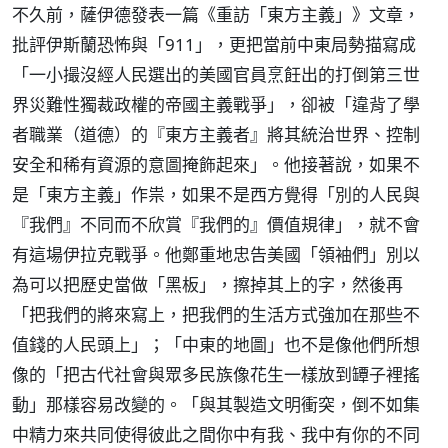
不久前，薩伊德發表一篇《重訪「東方主義」》文章，
批評伊斯蘭恐怖與「911」，更把當前中東局勢描寫成
「一小撮沒經人民選出的美國官員烹飪出的打倒第三世
界災難性獨裁政權的帝國主義戰爭」，卻被「違背了學
者職業（道德）的『東方主義者』將其統治世界、控制
安全和稀有資源的意圖掩飾起來」。他接著說，如果不
是「東方主義」作祟，如果不是西方覺得「別的人民與
『我們』不同而不欣賞『我們的』價值規律」，就不會
有這場伊拉克戰爭。他鄭重地忠告美國「領袖們」別以
為可以把歷史當做「黑板」，擦掉其上的字，然後再
「把我們的將來寫上，把我們的生活方式強加在那些不
值錢的人民頭上」；「中東的地圖」也不是像他們所想
像的「把古代社會與眾多民族像花生一樣放到罈子裡搖
動」那樣容易改變的。「與其製造文明衝突，倒不如集
中精力來共同使得彼此之間你中有我、我中有你的不同