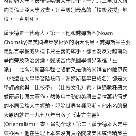
林斯頓大學，最後得哈佛大學博士。一九六三年加入紐
約哥倫比亞大學教書，升至級別最高的「校級教授」地
位，一直到死。
薩伊德是一代奇人。第一，他和喬姆斯基(Noam
Chomsky)是美國進步學術界的兩大明星。喬姆斯基主要
是語言學權威與迪卡兒主義的旗手，卻因為反對越南戰
爭而旁及政治討論，變成當代美國學術界激進「左
派」。比喬姆斯基年輕七歲而又是他的崇拜者的薩伊德
（他還在大學學習階段時，喬姆斯基早已成名）卻是文
學評論家與「比較學」（比較文化）家，精通數種語文
並研讀其原文著作，然後用生動的英語去品嚐萬花筒式
的不同民族人生經驗、評論世界各種思潮。他出名的最
大原因就是一九七八年出版了《東方主義》
(Orientalism)一書，轟動全球。第二，薩伊德本人是中
東移民，他在生理上本來沒有資格變成美國統治精英主