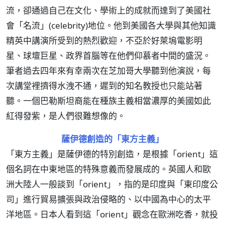
流，卻通過自己在文化、學術上的成就而達到了美國社
會「名流」(celebrity)地位。他到美國各大學與其他知識
精英中講演所受到的熱烈歡迎，不亞於好萊塢電影明
星、球壇巨星、政界首腦等在他們仰慕者中間的盛況。
筆者過去四年來有幸兩次在芝加哥大學聽到他演說，每
次講堂裡擠得水洩不通，遲到的知名教授也只能站著
聽。一個巴勒斯坦裔能在種族主義相當濃厚的美國如此
紅得發紫，是人們很難想像的。
薩伊德創造的「東方主義」
「東方主義」是薩伊德的特別創造，是根據「orient」這
個名詞在中東地區的特殊意義而發展成的。英國人和歐
洲大陸人一般談到「orient」，指的是印度與「東印度公
司」進行貿易擴張與政治侵略的、以中國為中心的太平
洋地區。日本人看到這「orient」觀念在歐洲吃香，就投