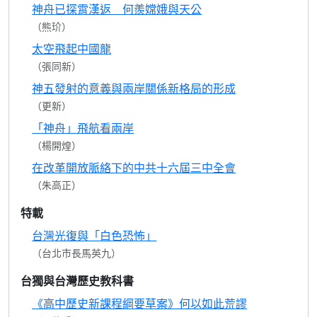
神舟已探霄漢返 何羨嫦娥與天公
（熊玠）
太空飛起中國龍
（張同新）
神五發射的意義與兩岸關係新格局的形成
（更新）
「神舟」飛航看兩岸
（楊開煌）
在改革開放脈絡下的中共十六屆三中全會
（朱高正）
特載
台灣光復與「白色恐怖」
（台北市長馬英九）
台獨與台灣歷史教科書
《高中歷史新課程綱要草案》何以如此荒謬