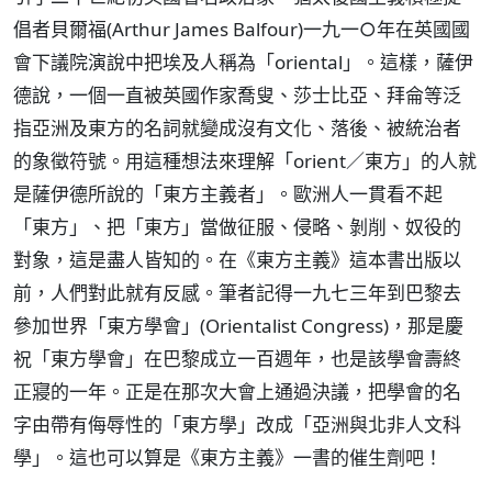
倡者貝爾福(Arthur James Balfour)一九一○年在英國國
會下議院演說中把埃及人稱為「oriental」。這樣，薩伊
德說，一個一直被英國作家喬叟、莎士比亞、拜侖等泛
指亞洲及東方的名詞就變成沒有文化、落後、被統治者
的象徵符號。用這種想法來理解「orient／東方」的人就
是薩伊德所說的「東方主義者」。歐洲人一貫看不起
「東方」、把「東方」當做征服、侵略、剝削、奴役的
對象，這是盡人皆知的。在《東方主義》這本書出版以
前，人們對此就有反感。筆者記得一九七三年到巴黎去
參加世界「東方學會」(Orientalist Congress)，那是慶
祝「東方學會」在巴黎成立一百週年，也是該學會壽終
正寢的一年。正是在那次大會上通過決議，把學會的名
字由帶有侮辱性的「東方學」改成「亞洲與北非人文科
學」。這也可以算是《東方主義》一書的催生劑吧！