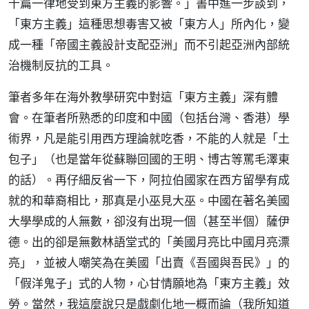
千篇一律地受到東方主義的影響。」書中進一步談到，
「東方主義」這種思想毒害又被「東方人」所內化，變
成一種「帝國主義設計支配亞洲」而不引起亞洲內部統
治機制反抗的工具。
筆者多年在海外教學研究中對這「東方主義」深有體
會。在筆者所熟悉的印度和中國（包括台灣、香港）學
術界，凡是能引用西方理論就吃香，不能的人就是「土
包子」（也是當年從蘇聯回國的王明、博古等罵毛澤東
的話）。再仔細反省一下，阿拉伯國家在西方留學有成
就的和華裔相比，那真是小巫見大巫。中國在著名美國
大學學成的人無數，卻沒有出現一個（甚至半個）薩伊
德。出的卻是無數林語堂式的「美國月亮比中國月亮漂
亮」，並被人嘲笑為在美國「出賣《吾國與吾民》」的
「假洋鬼子」式的人物，心甘情願地為「東方主義」效
勞。當然，我這麼說只是戲劇化地一概而論（我所知道