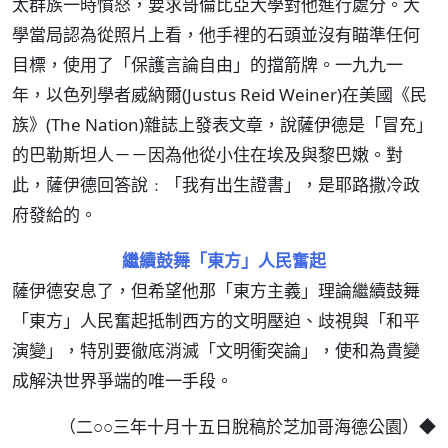
太群族一時憤怒，要求哥倫比亞大學對他進行處分。大
學當局認為從照片上看，他手裡的石頭並沒有瞄準任何
目標，使用了「保護言論自由」的擋箭牌。一九九一
年，以色列學者威納爾(Justus Reid Weiner)在美國《民
族》(The Nation)雜誌上發表文章，說薩伊德是「冒充」
的巴勒斯坦人－－因為他從小住在埃及與黎巴嫩。對
此，薩伊德回答說﹕「我有出生證書」，是耶路撒冷政
府發給的。
繼續鼓舞「東方」人民奮起
薩伊德安息了，但希望他那「東方主義」理論繼續鼓舞
「東方」人民奮起抵制西方的文明壓迫、歧視與「和平
演變」，特別要徹底消滅「文明衝突論」，使和為貴變
成解決世界爭端的唯一手段。
（二○○三年十月十五日脫稿於芝加哥海德公園）◆