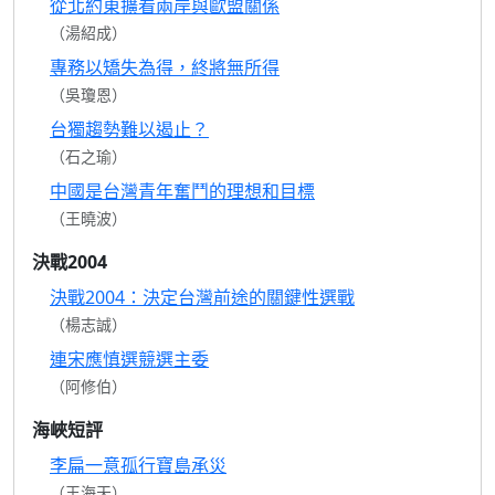
從北約東擴看兩岸與歐盟關係
（湯紹成）
專務以矯失為得，終將無所得
（吳瓊恩）
台獨趨勢難以遏止？
（石之瑜）
中國是台灣青年奮鬥的理想和目標
（王曉波）
決戰2004
決戰2004：決定台灣前途的關鍵性選戰
（楊志誠）
連宋應慎選競選主委
（阿修伯）
海峽短評
李扁一意孤行寶島承災
（王海天）