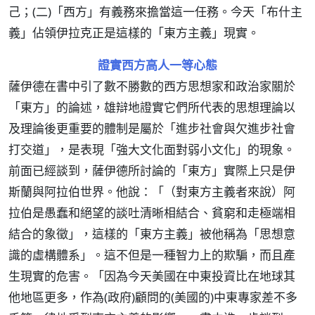
己；(二)「西方」有義務來擔當這一任務。今天「布什主
義」佔領伊拉克正是這樣的「東方主義」現實。
證實西方高人一等心態
薩伊德在書中引了數不勝數的西方思想家和政治家關於
「東方」的論述，雄辯地證實它們所代表的思想理論以
及理論後更重要的體制是屬於「進步社會與欠進步社會
打交道」，是表現「強大文化面對弱小文化」的現象。
前面已經談到，薩伊德所討論的「東方」實際上只是伊
斯蘭與阿拉伯世界。他說：「（對東方主義者來說）阿
拉伯是愚蠢和絕望的談吐清晰相結合、貧窮和走極端相
結合的象徵」，這樣的「東方主義」被他稱為「思想意
識的虛構體系」。這不但是一種智力上的欺騙，而且產
生現實的危害。「因為今天美國在中東投資比在地球其
他地區更多，作為(政府)顧問的(美國的)中東專家差不多