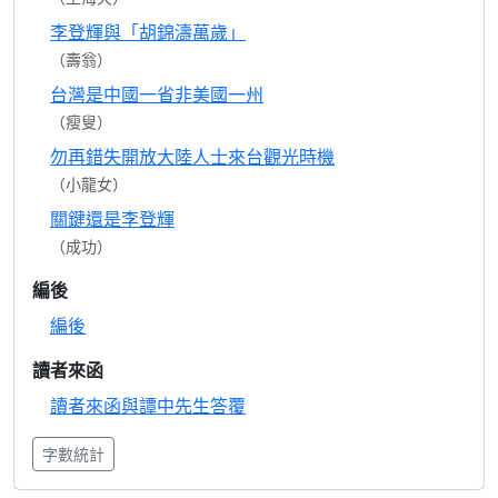
李登輝與「胡錦濤萬歲」
（壽翁）
台灣是中國一省非美國一州
（瘦叟）
勿再錯失開放大陸人士來台觀光時機
（小龍女）
關鍵還是李登輝
（成功）
編後
編後
讀者來函
讀者來函與譚中先生答覆
字數統計