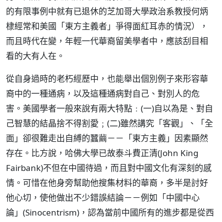
的有限事例中就有已退休的芝加哥大學政治系教授何炳
棣經常和美國「東方主義者」爭得面紅耳赤的情況），
而且時代在變，年輕一代華裔留美學者中，應該刮目相
看的大有人在。
從自身過時的老朽經歷中，也能舉出個別例子來形容華
裔中的一種通病，以及這種通病對自己、對別人的危
害。美國學者一般來說有兩大特點﹕(一)自以為是、對自
己智慧的結晶捨不得割愛﹔(二)雖然講究「客觀」、「全
面」卻很難走出自縛的蠶繭－－「東方主義」因素顯然
存在。比方說，哈佛大學已故泰斗費正清(John King
Fairbank)不但在中國待過，而且對中國文化有深刻的感
情。可惜在他身旁幫助他搜集材料的華裔，多半是討好
他心切，使他做出不少錯誤結論－－例如「中國中心
論」(Sinocentrism)，認為當前中國所有的進步都是從西