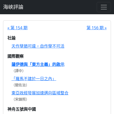
跳至主要內容
海峽評論
« 第 154 期
第 156 期 »
社論
天作孽猶可違，自作孽不可活
國際觀察
薩伊德與「東方主義」的啟示
（譚中）
「羅馬不建於一日之內」
（關佐治）
東亞政經發展加速邁向區域整合
（宋鎮照）
神舟五號與中國