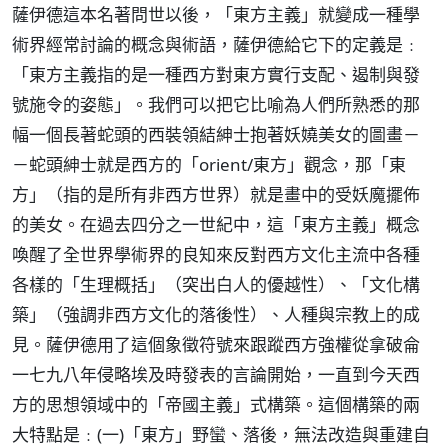
薩伊德這本名著問世以後，「東方主義」就變成一種學
術界經常討論的概念與術語，薩伊德給它下的定義是﹕
「東方主義指的是一種西方對東方實行支配、遏制與發
號施令的姿態」。我們可以把它比喻為人們所熟悉的那
幅一個長著蛇頭的西裝領結紳士抱著妖嬈美女的圖畫－
－蛇頭紳士就是西方的「orient/東方」觀念，那「東
方」（指的是所有非西方世界）就是畫中的受妖魔擺佈
的美女。在過去四分之一世紀中，這「東方主義」概念
喚醒了全世界學術界的良知來反對西方文化主流中各種
各樣的「生理概括」（突出白人的優越性）、「文化構
築」（強調非西方文化的落後性）、人種與宗教上的成
見。薩伊德用了這個象徵符號來跟蹤西方強權從拿破侖
一七九八年侵略埃及時發表的言論開始，一直到今天西
方的思想領域中的「帝國主義」式構築。這個構築的兩
大特點是﹕(一)「東方」野蠻、落後，無法改造與重建自